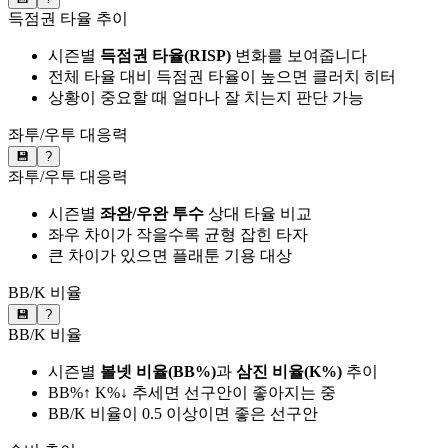
득점권 타율 추이
시즌별
득점권 타율(RISP)
변화를 보여줍니다
전체 타율 대비 득점권 타율이 높으면 클러치 히터
상황이 중요할 때 얼마나 잘 치는지 판단 가능
좌투/우투 대응력
💾
?
좌투/우투 대응력
시즌별
좌완/우완 투수
상대 타율 비교
좌우 차이가 작을수록 균형 잡힌 타자
큰 차이가 있으면 플래툰 기용 대상
BB/K 비율
💾
?
BB/K 비율
시즌별
볼넷 비율(BB%)
과
삼진 비율(K%)
추이
BB%↑ K%↓ 추세면 선구안이 좋아지는 중
BB/K 비율이 0.5 이상이면 좋은 선구안