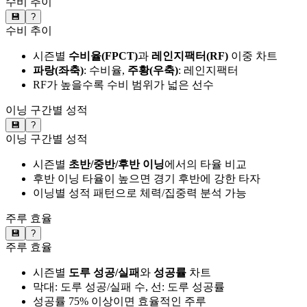
수비 추이
💾
?
수비 추이
시즌별
수비율(FPCT)
과
레인지팩터(RF)
이중 차트
파랑(좌축)
: 수비율,
주황(우축)
: 레인지팩터
RF가 높을수록 수비 범위가 넓은 선수
이닝 구간별 성적
💾
?
이닝 구간별 성적
시즌별
초반/중반/후반 이닝
에서의 타율 비교
후반 이닝 타율이 높으면 경기 후반에 강한 타자
이닝별 성적 패턴으로 체력/집중력 분석 가능
주루 효율
💾
?
주루 효율
시즌별
도루 성공/실패
와
성공률
차트
막대: 도루 성공/실패 수, 선: 도루 성공률
성공률 75% 이상이면 효율적인 주루