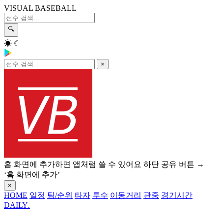
VISUAL BASEBALL
🔍
☀
☾
×
홈 화면에 추가하면 앱처럼 쓸 수 있어요
하단 공유 버튼 →
‘홈 화면에 추가’
×
HOME
일정
팀/순위
타자
투수
이동거리
관중
경기시간
DAILY
.