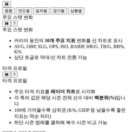
💾
종합
연도별
일자별
경기별
상황별
주요 스탯 변화
💾
?
주요 스탯 변화
커리어 동안의
10개 주요 지표
변화를 선 차트로 표시
AVG, OBP, SLG, OPS, ISO, BABIP, HR/G, TB/G, BB%,
K%
상단 토글로 막대/선 차트 전환 가능
타격 프로필
💾
?
타격 프로필
주요 타격 지표를
레이더 차트
로 시각화
각 축의 값은 해당 시즌 전체 선수 대비
백분위(%)
입니
다
100에 가까울수록 상위권 (K%, GIDP 등 낮을수록 좋은
지표는 역순 처리)
하단 시즌 범례를 클릭해 복수 시즌 비교 가능