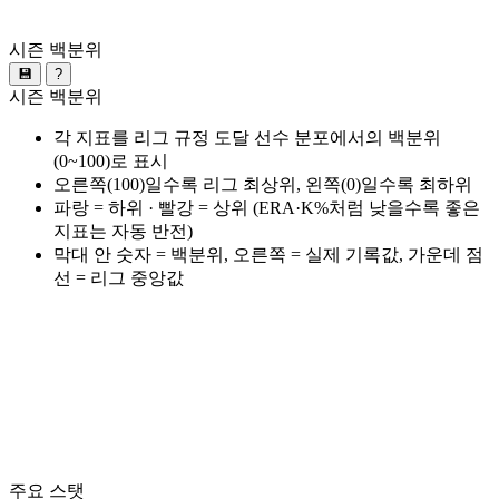
시즌 백분위
💾
?
시즌 백분위
각 지표를 리그 규정 도달 선수 분포에서의 백분위
(0~100)로 표시
오른쪽(100)일수록 리그 최상위, 왼쪽(0)일수록 최하위
파랑 = 하위 · 빨강 = 상위 (ERA·K%처럼 낮을수록 좋은
지표는 자동 반전)
막대 안 숫자 = 백분위, 오른쪽 = 실제 기록값, 가운데 점
선 = 리그 중앙값
주요 스탯