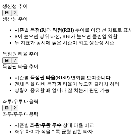
생산성 추이
💾
?
생산성 추이
시즌별
득점(R)
과
타점(RBI)
추이를 이중 선 차트로 표시
R이 높으면 상위 타선, RBI가 높으면 클린업 역할
두 지표가 동시에 높은 시즌이 최고 생산성 시즌
득점권 타율 추이
💾
?
득점권 타율 추이
시즌별
득점권 타율(RISP)
변화를 보여줍니다
전체 타율 대비 득점권 타율이 높으면 클러치 히터
상황이 중요할 때 얼마나 잘 치는지 판단 가능
좌투/우투 대응력
💾
?
좌투/우투 대응력
시즌별
좌완/우완 투수
상대 타율 비교
좌우 차이가 작을수록 균형 잡힌 타자