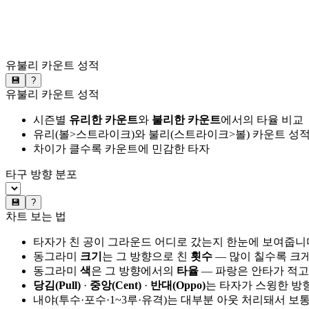
유불리 카운트 성적
💾
?
유불리 카운트 성적
시즌별
유리한 카운트
와
불리한 카운트
에서의 타율 비교
유리(볼>스트라이크)와 불리(스트라이크>볼) 카운트 성적
차이가 클수록 카운트에 민감한 타자
타구 방향 분포
💾
?
차트 보는 법
타자가 친 공이 그라운드 어디로 갔는지 한눈에 보여줍니
동그라미
크기
는 그 방향으로 친
횟수
— 많이 칠수록 크
동그라미
색
은 그 방향에서의
타율
— 파랑은 안타가 적고
당김(Pull)
·
중앙(Cent)
·
반대(Oppo)
는 타자가 스윙한 방
내야(투수·포수·1~3루·유격)는 대부분 아웃 처리돼서 보