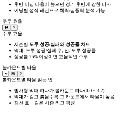
후반 이닝 타율이 높으면 경기 후반에 강한 타자
이닝별 성적 패턴으로 체력/집중력 분석 가능
주루 효율
💾
?
주루 효율
시즌별
도루 성공/실패
와
성공률
차트
막대: 도루 성공/실패 수, 선: 도루 성공률
성공률 75% 이상이면 효율적인 주루
볼카운트별 타율
💾
?
볼카운트별 타율 읽는 법
방사형 막대 하나가 볼카운트 하나(0-0 ~ 3-2)
막대가 길고 붉을수록 그 카운트에서 타율이 높음
점선 호 = 같은 시즌 리그 평균