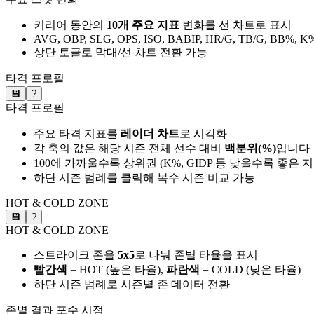
커리어 동안의
10개 주요 지표
변화를 선 차트로 표시
AVG, OBP, SLG, OPS, ISO, BABIP, HR/G, TB/G, BB%, K
상단 토글로 막대/선 차트 전환 가능
타격 프로필
💾
?
타격 프로필
주요 타격 지표를
레이더 차트
로 시각화
각 축의 값은 해당 시즌 전체 선수 대비
백분위(%)
입니다
100에 가까울수록 상위권 (K%, GIDP 등 낮을수록 좋은 
하단 시즌 범례를 클릭해 복수 시즌 비교 가능
HOT & COLD ZONE
💾
?
HOT & COLD ZONE
스트라이크 존을
5x5
로 나눠 존별 타율을 표시
빨간색
= HOT (높은 타율),
파란색
= COLD (낮은 타율)
하단 시즌 범례로 시즌별 존 데이터 전환
존별 결과
포수 시점