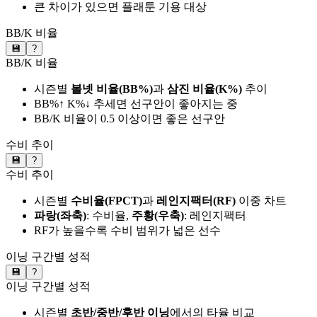
큰 차이가 있으면 플래툰 기용 대상
BB/K 비율
💾
?
BB/K 비율
시즌별
볼넷 비율(BB%)
과
삼진 비율(K%)
추이
BB%↑ K%↓ 추세면 선구안이 좋아지는 중
BB/K 비율이 0.5 이상이면 좋은 선구안
수비 추이
💾
?
수비 추이
시즌별
수비율(FPCT)
과
레인지팩터(RF)
이중 차트
파랑(좌축)
: 수비율,
주황(우축)
: 레인지팩터
RF가 높을수록 수비 범위가 넓은 선수
이닝 구간별 성적
💾
?
이닝 구간별 성적
시즌별
초반/중반/후반 이닝
에서의 타율 비교