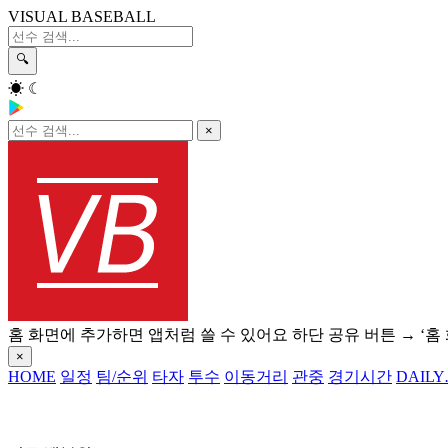
VISUAL BASEBALL
🔍
☀
☾
×
홈 화면에 추가하면 앱처럼 쓸 수 있어요
하단 공유 버튼 → ‘홈
×
HOME
일정
팀/순위
타자
투수
이동거리
관중
경기시간
DAILY