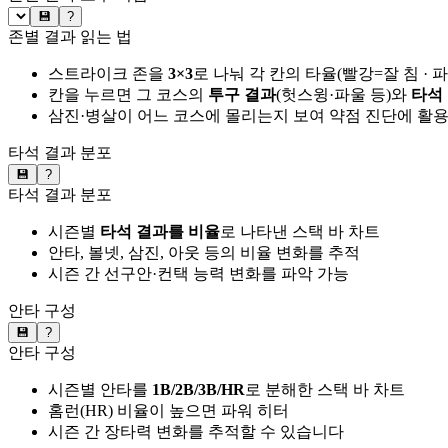
💾
?
존별 결과 읽는 법
스트라이크 존을
3×3
로 나눠 각 칸의 타율(빨강=잘 침 · 
칸을 누르면 그 코스의
투구 결과
(헛스윙·파울 등)와
타석
삼진·병살이 어느 코스에 몰리는지 보여 약점 진단에 활
타석 결과 분포
💾
?
타석 결과 분포
시즌별
타석 결과를 비율
로 나타낸 스택 바 차트
안타, 볼넷, 삼진, 아웃 등의 비율 변화를 추적
시즌 간 선구안·컨택 능력 변화를 파악 가능
안타 구성
💾
?
안타 구성
시즌별 안타를
1B/2B/3B/HR
로 분해한 스택 바 차트
홈런(HR) 비율이 높으면 파워 히터
시즌 간 장타력 변화를 추적할 수 있습니다