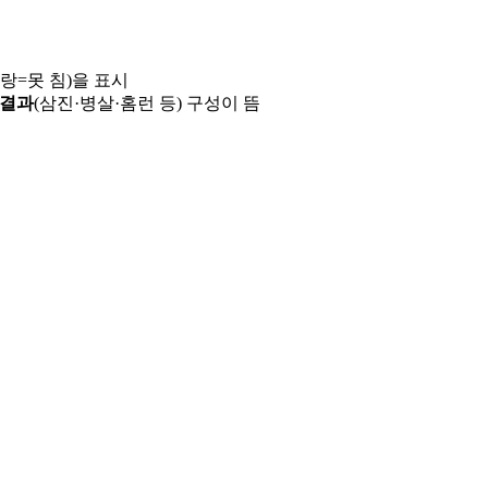
파랑=못 침)을 표시
 결과
(삼진·병살·홈런 등) 구성이 뜸
용