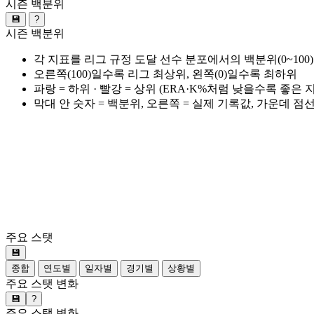
시즌 백분위
💾
?
시즌 백분위
각 지표를 리그 규정 도달 선수 분포에서의 백분위(0~100
오른쪽(100)일수록 리그 최상위, 왼쪽(0)일수록 최하위
파랑 = 하위 · 빨강 = 상위 (ERA·K%처럼 낮을수록 좋은
막대 안 숫자 = 백분위, 오른쪽 = 실제 기록값, 가운데 점
주요 스탯
💾
종합
연도별
일자별
경기별
상황별
주요 스탯 변화
💾
?
주요 스탯 변화