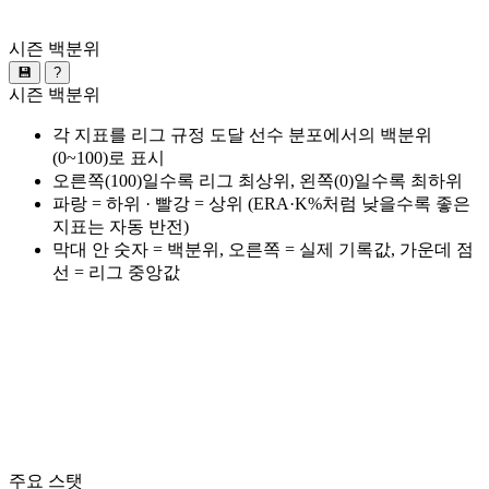
시즌 백분위
💾
?
시즌 백분위
각 지표를 리그 규정 도달 선수 분포에서의 백분위
(0~100)로 표시
오른쪽(100)일수록 리그 최상위, 왼쪽(0)일수록 최하위
파랑 = 하위 · 빨강 = 상위 (ERA·K%처럼 낮을수록 좋은
지표는 자동 반전)
막대 안 숫자 = 백분위, 오른쪽 = 실제 기록값, 가운데 점
선 = 리그 중앙값
주요 스탯