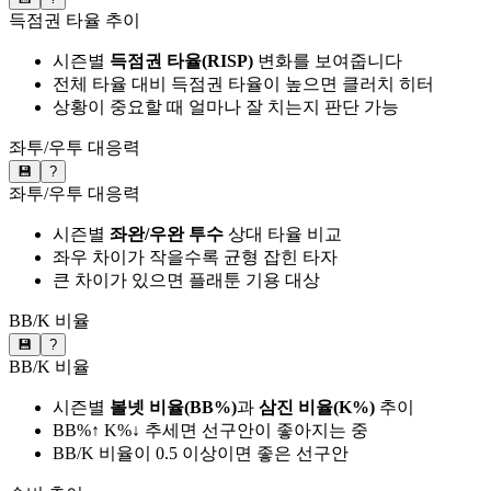
득점권 타율 추이
시즌별
득점권 타율(RISP)
변화를 보여줍니다
전체 타율 대비 득점권 타율이 높으면 클러치 히터
상황이 중요할 때 얼마나 잘 치는지 판단 가능
좌투/우투 대응력
💾
?
좌투/우투 대응력
시즌별
좌완/우완 투수
상대 타율 비교
좌우 차이가 작을수록 균형 잡힌 타자
큰 차이가 있으면 플래툰 기용 대상
BB/K 비율
💾
?
BB/K 비율
시즌별
볼넷 비율(BB%)
과
삼진 비율(K%)
추이
BB%↑ K%↓ 추세면 선구안이 좋아지는 중
BB/K 비율이 0.5 이상이면 좋은 선구안