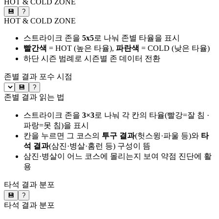
HOT & COLD ZONE
💾
?
HOT & COLD ZONE
스트라이크 존을
5x5
로 나눠 존별 타율을 표시
빨간색
= HOT (높은 타율),
파란색
= COLD (낮은 타율)
하단 시즌 범례로 시즌별 존 데이터 전환
존별 결과
포수 시점
💾
?
존별 결과 읽는 법
스트라이크 존을
3×3
로 나눠 각 칸의 타율(빨강=잘 침 ·
파랑=못 침)을 표시
칸을 누르면 그 코스의
투구 결과
(헛스윙·파울 등)와
타
석 결과
(삼진·병살·홈런 등) 구성이 뜸
삼진·병살이 어느 코스에 몰리는지 보여 약점 진단에 활
용
타석 결과 분포
💾
?
타석 결과 분포