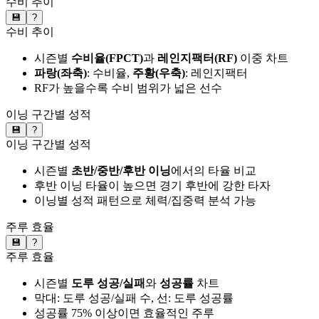
수비 추이
💾
?
수비 추이
시즌별
수비율(FPCT)
과
레인지팩터(RF)
이중 차트
파랑(좌축)
: 수비율,
주황(우축)
: 레인지팩터
RF가 높을수록 수비 범위가 넓은 선수
이닝 구간별 성적
💾
?
이닝 구간별 성적
시즌별
초반/중반/후반 이닝
에서의 타율 비교
후반 이닝 타율이 높으면 경기 후반에 강한 타자
이닝별 성적 패턴으로 체력/집중력 분석 가능
주루 효율
💾
?
주루 효율
시즌별
도루 성공/실패
와
성공률
차트
막대: 도루 성공/실패 수, 선: 도루 성공률
성공률 75% 이상이면 효율적인 주루