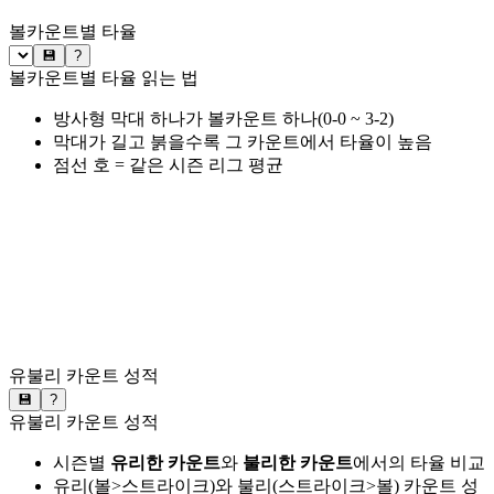
볼카운트별 타율
💾
?
볼카운트별 타율 읽는 법
방사형 막대 하나가 볼카운트 하나(0-0 ~ 3-2)
막대가 길고 붉을수록 그 카운트에서 타율이 높음
점선 호 = 같은 시즌 리그 평균
유불리 카운트 성적
💾
?
유불리 카운트 성적
시즌별
유리한 카운트
와
불리한 카운트
에서의 타율 비교
유리(볼>스트라이크)와 불리(스트라이크>볼) 카운트 성