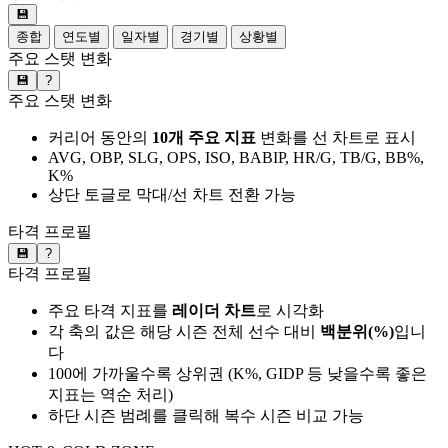
💾
종합
연도별
일자별
경기별
상황별
주요 스탯 변화
💾
?
주요 스탯 변화
커리어 동안의
10개 주요 지표
변화를 선 차트로 표시
AVG, OBP, SLG, OPS, ISO, BABIP, HR/G, TB/G, BB%,
K%
상단 토글로 막대/선 차트 전환 가능
타격 프로필
💾
?
타격 프로필
주요 타격 지표를
레이더 차트
로 시각화
각 축의 값은 해당 시즌 전체 선수 대비
백분위(%)
입니
다
100에 가까울수록 상위권 (K%, GIDP 등 낮을수록 좋은
지표는 역순 처리)
하단 시즌 범례를 클릭해 복수 시즌 비교 가능