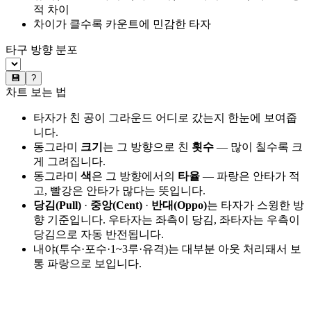
적 차이
차이가 클수록 카운트에 민감한 타자
타구 방향 분포
💾
?
차트 보는 법
타자가 친 공이 그라운드 어디로 갔는지 한눈에 보여줍
니다.
동그라미
크기
는 그 방향으로 친
횟수
— 많이 칠수록 크
게 그려집니다.
동그라미
색
은 그 방향에서의
타율
— 파랑은 안타가 적
고, 빨강은 안타가 많다는 뜻입니다.
당김(Pull)
·
중앙(Cent)
·
반대(Oppo)
는 타자가 스윙한 방
향 기준입니다. 우타자는 좌측이 당김, 좌타자는 우측이
당김으로 자동 반전됩니다.
내야(투수·포수·1~3루·유격)는 대부분 아웃 처리돼서 보
통 파랑으로 보입니다.