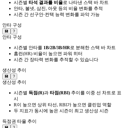
시즌별
타석 결과를 비율
로 나타낸 스택 바 차트
안타, 볼넷, 삼진, 아웃 등의 비율 변화를 추적
시즌 간 선구안·컨택 능력 변화를 파악 가능
안타 구성
💾
?
안타 구성
시즌별 안타를
1B/2B/3B/HR
로 분해한 스택 바 차트
홈런(HR) 비율이 높으면 파워 히터
시즌 간 장타력 변화를 추적할 수 있습니다
생산성 추이
💾
?
생산성 추이
시즌별
득점(R)
과
타점(RBI)
추이를 이중 선 차트로 표
시
R이 높으면 상위 타선, RBI가 높으면 클린업 역할
두 지표가 동시에 높은 시즌이 최고 생산성 시즌
득점권 타율 추이
💾
?