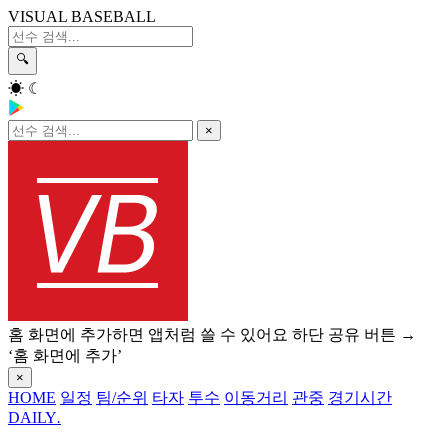
VISUAL BASEBALL
🔍
☀
☾
×
홈 화면에 추가하면 앱처럼 쓸 수 있어요
하단 공유 버튼 →
‘홈 화면에 추가’
×
HOME
일정
팀/순위
타자
투수
이동거리
관중
경기시간
DAILY
.