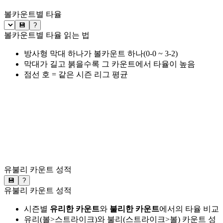
볼카운트별 타율
💾
?
볼카운트별 타율 읽는 법
방사형 막대 하나가 볼카운트 하나(0-0 ~ 3-2)
막대가 길고 붉을수록 그 카운트에서 타율이 높음
점선 호 = 같은 시즌 리그 평균
유불리 카운트 성적
💾
?
유불리 카운트 성적
시즌별
유리한 카운트
와
불리한 카운트
에서의 타율 비교
유리(볼>스트라이크)와 불리(스트라이크>볼) 카운트 성