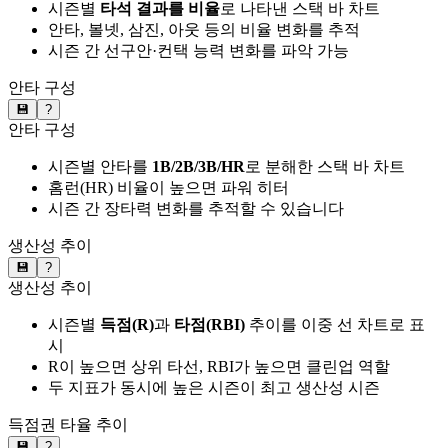
시즌별
타석 결과를 비율
로 나타낸 스택 바 차트
안타, 볼넷, 삼진, 아웃 등의 비율 변화를 추적
시즌 간 선구안·컨택 능력 변화를 파악 가능
안타 구성
💾
?
안타 구성
시즌별 안타를
1B/2B/3B/HR
로 분해한 스택 바 차트
홈런(HR) 비율이 높으면 파워 히터
시즌 간 장타력 변화를 추적할 수 있습니다
생산성 추이
💾
?
생산성 추이
시즌별
득점(R)
과
타점(RBI)
추이를 이중 선 차트로 표
시
R이 높으면 상위 타선, RBI가 높으면 클린업 역할
두 지표가 동시에 높은 시즌이 최고 생산성 시즌
득점권 타율 추이
💾
?