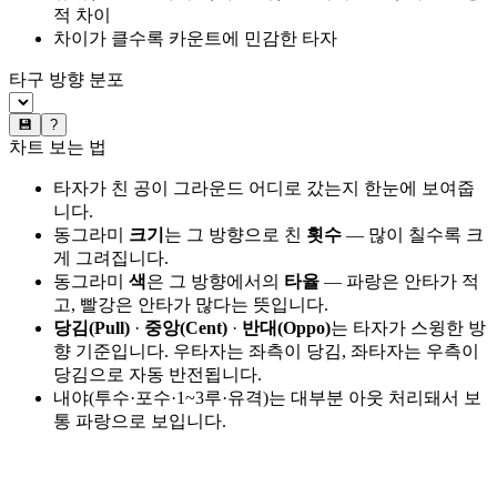
적 차이
차이가 클수록 카운트에 민감한 타자
타구 방향 분포
💾
?
차트 보는 법
타자가 친 공이 그라운드 어디로 갔는지 한눈에 보여줍
니다.
동그라미
크기
는 그 방향으로 친
횟수
— 많이 칠수록 크
게 그려집니다.
동그라미
색
은 그 방향에서의
타율
— 파랑은 안타가 적
고, 빨강은 안타가 많다는 뜻입니다.
당김(Pull)
·
중앙(Cent)
·
반대(Oppo)
는 타자가 스윙한 방
향 기준입니다. 우타자는 좌측이 당김, 좌타자는 우측이
당김으로 자동 반전됩니다.
내야(투수·포수·1~3루·유격)는 대부분 아웃 처리돼서 보
통 파랑으로 보입니다.