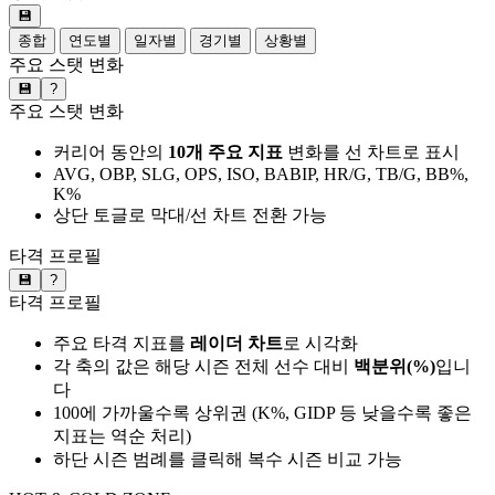
💾
종합
연도별
일자별
경기별
상황별
주요 스탯 변화
💾
?
주요 스탯 변화
커리어 동안의
10개 주요 지표
변화를 선 차트로 표시
AVG, OBP, SLG, OPS, ISO, BABIP, HR/G, TB/G, BB%,
K%
상단 토글로 막대/선 차트 전환 가능
타격 프로필
💾
?
타격 프로필
주요 타격 지표를
레이더 차트
로 시각화
각 축의 값은 해당 시즌 전체 선수 대비
백분위(%)
입니
다
100에 가까울수록 상위권 (K%, GIDP 등 낮을수록 좋은
지표는 역순 처리)
하단 시즌 범례를 클릭해 복수 시즌 비교 가능