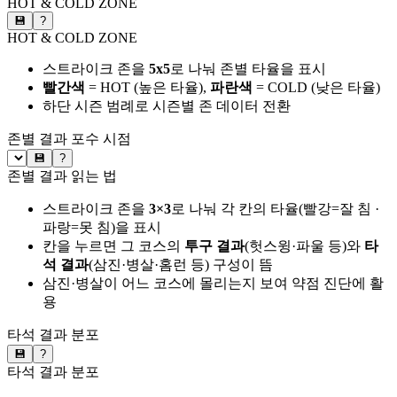
HOT & COLD ZONE
💾
?
HOT & COLD ZONE
스트라이크 존을
5x5
로 나눠 존별 타율을 표시
빨간색
= HOT (높은 타율),
파란색
= COLD (낮은 타율)
하단 시즌 범례로 시즌별 존 데이터 전환
존별 결과
포수 시점
💾
?
존별 결과 읽는 법
스트라이크 존을
3×3
로 나눠 각 칸의 타율(빨강=잘 침 ·
파랑=못 침)을 표시
칸을 누르면 그 코스의
투구 결과
(헛스윙·파울 등)와
타
석 결과
(삼진·병살·홈런 등) 구성이 뜸
삼진·병살이 어느 코스에 몰리는지 보여 약점 진단에 활
용
타석 결과 분포
💾
?
타석 결과 분포