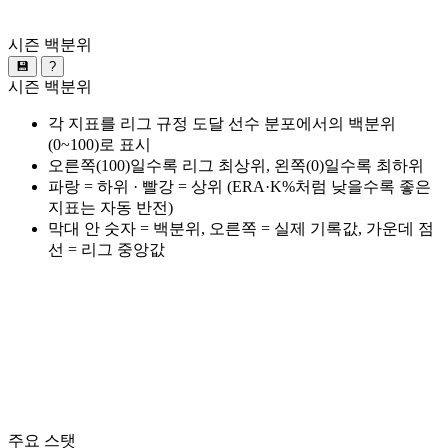
시즌 백분위
💾
?
시즌 백분위
각 지표를 리그 규정 도달 선수 분포에서의 백분위
(0~100)로 표시
오른쪽(100)일수록 리그 최상위, 왼쪽(0)일수록 최하위
파랑 = 하위 · 빨강 = 상위 (ERA·K%처럼 낮을수록 좋은
지표는 자동 반전)
막대 안 숫자 = 백분위, 오른쪽 = 실제 기록값, 가운데 점
선 = 리그 중앙값
주요 스탯