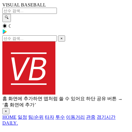
VISUAL BASEBALL
🔍
☀
☾
×
홈 화면에 추가하면 앱처럼 쓸 수 있어요
하단 공유 버튼 →
‘홈 화면에 추가’
×
HOME
일정
팀/순위
타자
투수
이동거리
관중
경기시간
DAILY
.