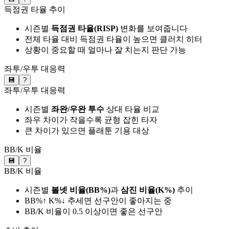
득점권 타율 추이
시즌별
득점권 타율(RISP)
변화를 보여줍니다
전체 타율 대비 득점권 타율이 높으면 클러치 히터
상황이 중요할 때 얼마나 잘 치는지 판단 가능
좌투/우투 대응력
💾
?
좌투/우투 대응력
시즌별
좌완/우완 투수
상대 타율 비교
좌우 차이가 작을수록 균형 잡힌 타자
큰 차이가 있으면 플래툰 기용 대상
BB/K 비율
💾
?
BB/K 비율
시즌별
볼넷 비율(BB%)
과
삼진 비율(K%)
추이
BB%↑ K%↓ 추세면 선구안이 좋아지는 중
BB/K 비율이 0.5 이상이면 좋은 선구안