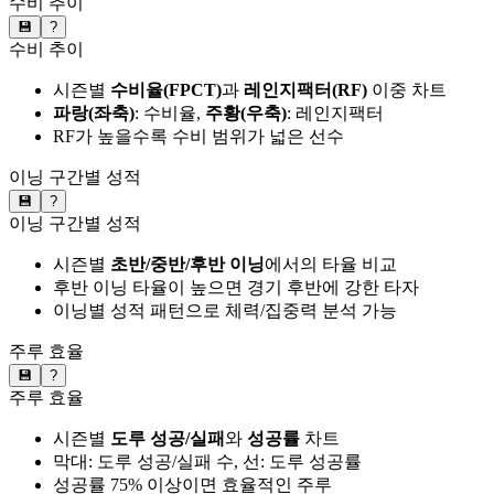
수비 추이
💾
?
수비 추이
시즌별
수비율(FPCT)
과
레인지팩터(RF)
이중 차트
파랑(좌축)
: 수비율,
주황(우축)
: 레인지팩터
RF가 높을수록 수비 범위가 넓은 선수
이닝 구간별 성적
💾
?
이닝 구간별 성적
시즌별
초반/중반/후반 이닝
에서의 타율 비교
후반 이닝 타율이 높으면 경기 후반에 강한 타자
이닝별 성적 패턴으로 체력/집중력 분석 가능
주루 효율
💾
?
주루 효율
시즌별
도루 성공/실패
와
성공률
차트
막대: 도루 성공/실패 수, 선: 도루 성공률
성공률 75% 이상이면 효율적인 주루