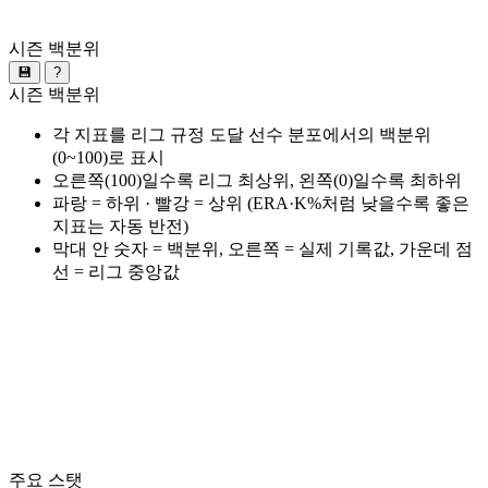
시즌 백분위
💾
?
시즌 백분위
각 지표를 리그 규정 도달 선수 분포에서의 백분위
(0~100)로 표시
오른쪽(100)일수록 리그 최상위, 왼쪽(0)일수록 최하위
파랑 = 하위 · 빨강 = 상위 (ERA·K%처럼 낮을수록 좋은
지표는 자동 반전)
막대 안 숫자 = 백분위, 오른쪽 = 실제 기록값, 가운데 점
선 = 리그 중앙값
주요 스탯