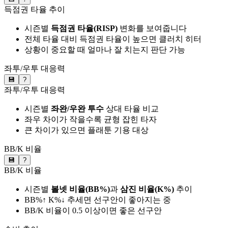
득점권 타율 추이
시즌별
득점권 타율(RISP)
변화를 보여줍니다
전체 타율 대비 득점권 타율이 높으면 클러치 히터
상황이 중요할 때 얼마나 잘 치는지 판단 가능
좌투/우투 대응력
💾
?
좌투/우투 대응력
시즌별
좌완/우완 투수
상대 타율 비교
좌우 차이가 작을수록 균형 잡힌 타자
큰 차이가 있으면 플래툰 기용 대상
BB/K 비율
💾
?
BB/K 비율
시즌별
볼넷 비율(BB%)
과
삼진 비율(K%)
추이
BB%↑ K%↓ 추세면 선구안이 좋아지는 중
BB/K 비율이 0.5 이상이면 좋은 선구안