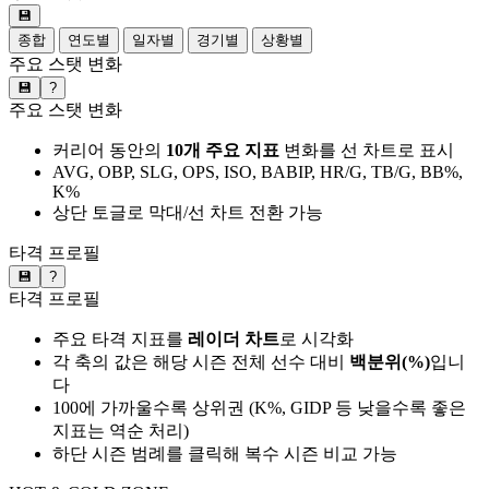
💾
종합
연도별
일자별
경기별
상황별
주요 스탯 변화
💾
?
주요 스탯 변화
커리어 동안의
10개 주요 지표
변화를 선 차트로 표시
AVG, OBP, SLG, OPS, ISO, BABIP, HR/G, TB/G, BB%,
K%
상단 토글로 막대/선 차트 전환 가능
타격 프로필
💾
?
타격 프로필
주요 타격 지표를
레이더 차트
로 시각화
각 축의 값은 해당 시즌 전체 선수 대비
백분위(%)
입니
다
100에 가까울수록 상위권 (K%, GIDP 등 낮을수록 좋은
지표는 역순 처리)
하단 시즌 범례를 클릭해 복수 시즌 비교 가능