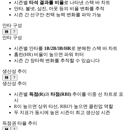
시즌별
타석 결과를 비율
로 나타낸 스택 바 차트
안타, 볼넷, 삼진, 아웃 등의 비율 변화를 추적
시즌 간 선구안·컨택 능력 변화를 파악 가능
안타 구성
💾
?
안타 구성
시즌별 안타를
1B/2B/3B/HR
로 분해한 스택 바 차트
홈런(HR) 비율이 높으면 파워 히터
시즌 간 장타력 변화를 추적할 수 있습니다
생산성 추이
💾
?
생산성 추이
시즌별
득점(R)
과
타점(RBI)
추이를 이중 선 차트로 표
시
R이 높으면 상위 타선, RBI가 높으면 클린업 역할
두 지표가 동시에 높은 시즌이 최고 생산성 시즌
득점권 타율 추이
💾
?