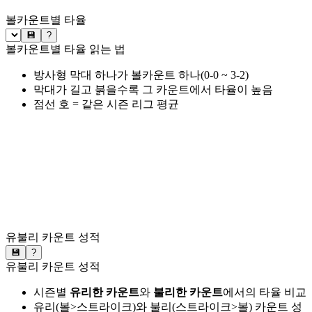
볼카운트별 타율
💾
?
볼카운트별 타율 읽는 법
방사형 막대 하나가 볼카운트 하나(0-0 ~ 3-2)
막대가 길고 붉을수록 그 카운트에서 타율이 높음
점선 호 = 같은 시즌 리그 평균
유불리 카운트 성적
💾
?
유불리 카운트 성적
시즌별
유리한 카운트
와
불리한 카운트
에서의 타율 비교
유리(볼>스트라이크)와 불리(스트라이크>볼) 카운트 성