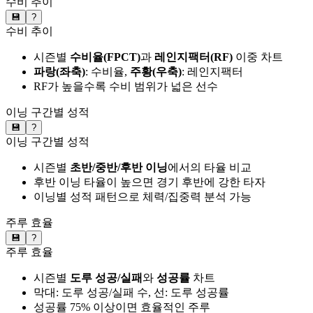
수비 추이
💾
?
수비 추이
시즌별
수비율(FPCT)
과
레인지팩터(RF)
이중 차트
파랑(좌축)
: 수비율,
주황(우축)
: 레인지팩터
RF가 높을수록 수비 범위가 넓은 선수
이닝 구간별 성적
💾
?
이닝 구간별 성적
시즌별
초반/중반/후반 이닝
에서의 타율 비교
후반 이닝 타율이 높으면 경기 후반에 강한 타자
이닝별 성적 패턴으로 체력/집중력 분석 가능
주루 효율
💾
?
주루 효율
시즌별
도루 성공/실패
와
성공률
차트
막대: 도루 성공/실패 수, 선: 도루 성공률
성공률 75% 이상이면 효율적인 주루