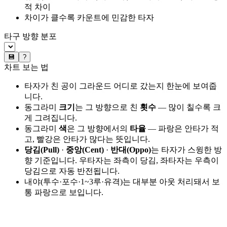
적 차이
차이가 클수록 카운트에 민감한 타자
타구 방향 분포
💾
?
차트 보는 법
타자가 친 공이 그라운드 어디로 갔는지 한눈에 보여줍
니다.
동그라미
크기
는 그 방향으로 친
횟수
— 많이 칠수록 크
게 그려집니다.
동그라미
색
은 그 방향에서의
타율
— 파랑은 안타가 적
고, 빨강은 안타가 많다는 뜻입니다.
당김(Pull)
·
중앙(Cent)
·
반대(Oppo)
는 타자가 스윙한 방
향 기준입니다. 우타자는 좌측이 당김, 좌타자는 우측이
당김으로 자동 반전됩니다.
내야(투수·포수·1~3루·유격)는 대부분 아웃 처리돼서 보
통 파랑으로 보입니다.