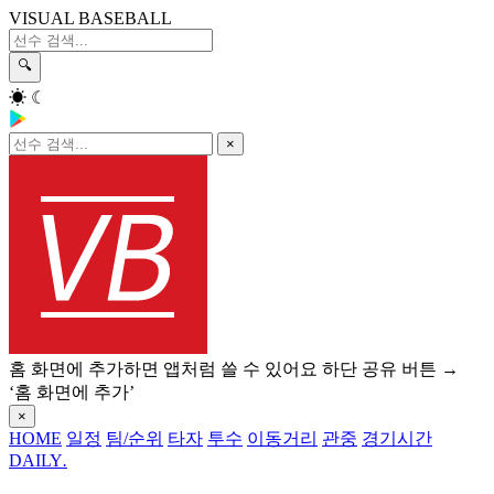
VISUAL BASEBALL
🔍
☀
☾
×
홈 화면에 추가하면 앱처럼 쓸 수 있어요
하단 공유 버튼 →
‘홈 화면에 추가’
×
HOME
일정
팀/순위
타자
투수
이동거리
관중
경기시간
DAILY
.