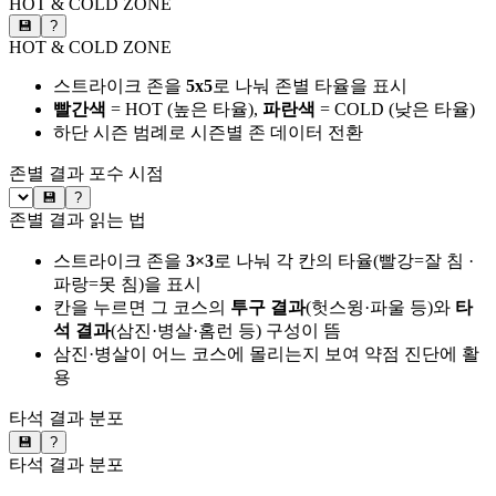
HOT & COLD ZONE
💾
?
HOT & COLD ZONE
스트라이크 존을
5x5
로 나눠 존별 타율을 표시
빨간색
= HOT (높은 타율),
파란색
= COLD (낮은 타율)
하단 시즌 범례로 시즌별 존 데이터 전환
존별 결과
포수 시점
💾
?
존별 결과 읽는 법
스트라이크 존을
3×3
로 나눠 각 칸의 타율(빨강=잘 침 ·
파랑=못 침)을 표시
칸을 누르면 그 코스의
투구 결과
(헛스윙·파울 등)와
타
석 결과
(삼진·병살·홈런 등) 구성이 뜸
삼진·병살이 어느 코스에 몰리는지 보여 약점 진단에 활
용
타석 결과 분포
💾
?
타석 결과 분포