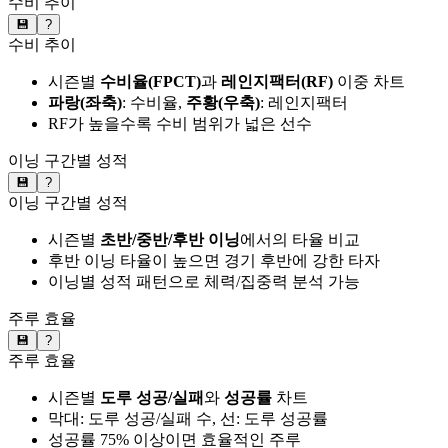
수비 추이
💾
?
수비 추이
시즌별
수비율(FPCT)
과
레인지팩터(RF)
이중 차트
파랑(좌축)
: 수비율,
주황(우축)
: 레인지팩터
RF가 높을수록 수비 범위가 넓은 선수
이닝 구간별 성적
💾
?
이닝 구간별 성적
시즌별
초반/중반/후반 이닝
에서의 타율 비교
후반 이닝 타율이 높으면 경기 후반에 강한 타자
이닝별 성적 패턴으로 체력/집중력 분석 가능
주루 효율
💾
?
주루 효율
시즌별
도루 성공/실패
와
성공률
차트
막대: 도루 성공/실패 수, 선: 도루 성공률
성공률 75% 이상이면 효율적인 주루