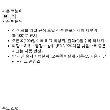
시즌 백분위
💾
?
시즌 백분위
각 지표를 리그 규정 도달 선수 분포에서의 백분위
(0~100)로 표시
오른쪽(100)일수록 리그 최상위, 왼쪽(0)일수록 최하위
파랑 = 하위 · 빨강 = 상위 (ERA·K%처럼 낮을수록 좋은
지표는 자동 반전)
막대 안 숫자 = 백분위, 오른쪽 = 실제 기록값, 가운데 점
선 = 리그 중앙값
주요 스탯