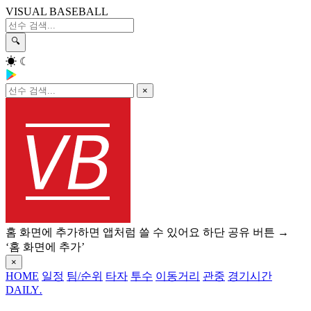
VISUAL BASEBALL
🔍
☀
☾
×
홈 화면에 추가하면 앱처럼 쓸 수 있어요
하단 공유 버튼 →
‘홈 화면에 추가’
×
HOME
일정
팀/순위
타자
투수
이동거리
관중
경기시간
DAILY
.