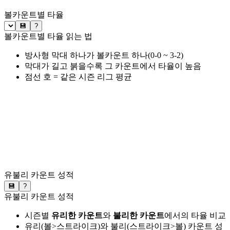
볼카운트별 타율
💾
?
볼카운트별 타율 읽는 법
방사형 막대 하나가 볼카운트 하나(0-0 ~ 3-2)
막대가 길고 붉을수록 그 카운트에서 타율이 높음
점선 호 = 같은 시즌 리그 평균
유불리 카운트 성적
💾
?
유불리 카운트 성적
시즌별
유리한 카운트
와
불리한 카운트
에서의 타율 비교
유리(볼>스트라이크)와 불리(스트라이크>볼) 카운트 성