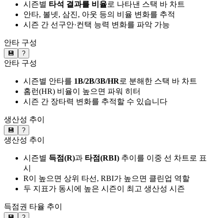
시즌별
타석 결과를 비율
로 나타낸 스택 바 차트
안타, 볼넷, 삼진, 아웃 등의 비율 변화를 추적
시즌 간 선구안·컨택 능력 변화를 파악 가능
안타 구성
💾
?
안타 구성
시즌별 안타를
1B/2B/3B/HR
로 분해한 스택 바 차트
홈런(HR) 비율이 높으면 파워 히터
시즌 간 장타력 변화를 추적할 수 있습니다
생산성 추이
💾
?
생산성 추이
시즌별
득점(R)
과
타점(RBI)
추이를 이중 선 차트로 표
시
R이 높으면 상위 타선, RBI가 높으면 클린업 역할
두 지표가 동시에 높은 시즌이 최고 생산성 시즌
득점권 타율 추이
💾
?