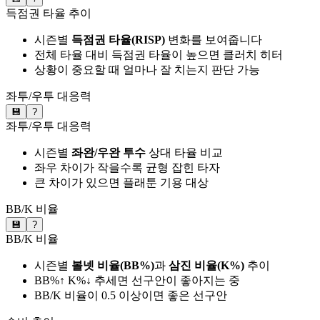
득점권 타율 추이
시즌별
득점권 타율(RISP)
변화를 보여줍니다
전체 타율 대비 득점권 타율이 높으면 클러치 히터
상황이 중요할 때 얼마나 잘 치는지 판단 가능
좌투/우투 대응력
💾
?
좌투/우투 대응력
시즌별
좌완/우완 투수
상대 타율 비교
좌우 차이가 작을수록 균형 잡힌 타자
큰 차이가 있으면 플래툰 기용 대상
BB/K 비율
💾
?
BB/K 비율
시즌별
볼넷 비율(BB%)
과
삼진 비율(K%)
추이
BB%↑ K%↓ 추세면 선구안이 좋아지는 중
BB/K 비율이 0.5 이상이면 좋은 선구안