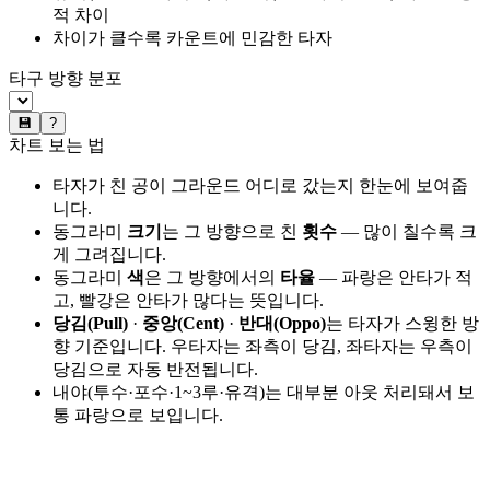
적 차이
차이가 클수록 카운트에 민감한 타자
타구 방향 분포
💾
?
차트 보는 법
타자가 친 공이 그라운드 어디로 갔는지 한눈에 보여줍
니다.
동그라미
크기
는 그 방향으로 친
횟수
— 많이 칠수록 크
게 그려집니다.
동그라미
색
은 그 방향에서의
타율
— 파랑은 안타가 적
고, 빨강은 안타가 많다는 뜻입니다.
당김(Pull)
·
중앙(Cent)
·
반대(Oppo)
는 타자가 스윙한 방
향 기준입니다. 우타자는 좌측이 당김, 좌타자는 우측이
당김으로 자동 반전됩니다.
내야(투수·포수·1~3루·유격)는 대부분 아웃 처리돼서 보
통 파랑으로 보입니다.