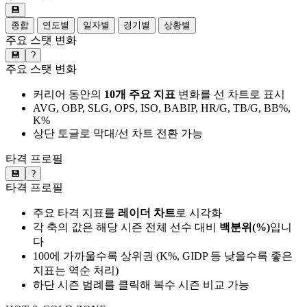
💾
종합
연도별
일자별
경기별
상황별
주요 스탯 변화
💾
?
주요 스탯 변화
커리어 동안의
10개 주요 지표
변화를 선 차트로 표시
AVG, OBP, SLG, OPS, ISO, BABIP, HR/G, TB/G, BB%,
K%
상단 토글로 막대/선 차트 전환 가능
타격 프로필
💾
?
타격 프로필
주요 타격 지표를
레이더 차트
로 시각화
각 축의 값은 해당 시즌 전체 선수 대비
백분위(%)
입니
다
100에 가까울수록 상위권 (K%, GIDP 등 낮을수록 좋은
지표는 역순 처리)
하단 시즌 범례를 클릭해 복수 시즌 비교 가능