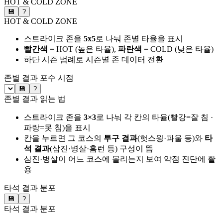
HOT & COLD ZONE
💾
?
HOT & COLD ZONE
스트라이크 존을
5x5
로 나눠 존별 타율을 표시
빨간색
= HOT (높은 타율),
파란색
= COLD (낮은 타율)
하단 시즌 범례로 시즌별 존 데이터 전환
존별 결과
포수 시점
💾
?
존별 결과 읽는 법
스트라이크 존을
3×3
로 나눠 각 칸의 타율(빨강=잘 침 ·
파랑=못 침)을 표시
칸을 누르면 그 코스의
투구 결과
(헛스윙·파울 등)와
타
석 결과
(삼진·병살·홈런 등) 구성이 뜸
삼진·병살이 어느 코스에 몰리는지 보여 약점 진단에 활
용
타석 결과 분포
💾
?
타석 결과 분포