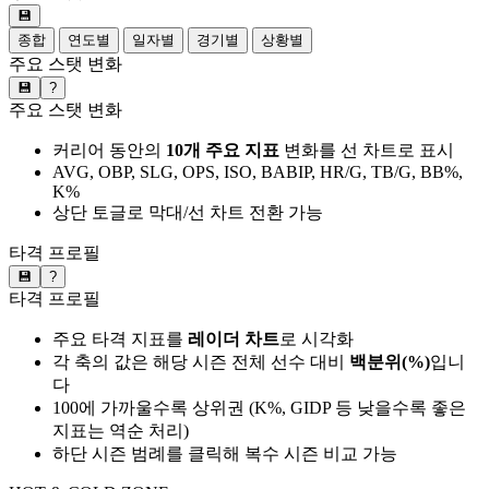
💾
종합
연도별
일자별
경기별
상황별
주요 스탯 변화
💾
?
주요 스탯 변화
커리어 동안의
10개 주요 지표
변화를 선 차트로 표시
AVG, OBP, SLG, OPS, ISO, BABIP, HR/G, TB/G, BB%,
K%
상단 토글로 막대/선 차트 전환 가능
타격 프로필
💾
?
타격 프로필
주요 타격 지표를
레이더 차트
로 시각화
각 축의 값은 해당 시즌 전체 선수 대비
백분위(%)
입니
다
100에 가까울수록 상위권 (K%, GIDP 등 낮을수록 좋은
지표는 역순 처리)
하단 시즌 범례를 클릭해 복수 시즌 비교 가능