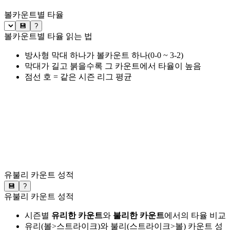
볼카운트별 타율
💾
?
볼카운트별 타율 읽는 법
방사형 막대 하나가 볼카운트 하나(0-0 ~ 3-2)
막대가 길고 붉을수록 그 카운트에서 타율이 높음
점선 호 = 같은 시즌 리그 평균
유불리 카운트 성적
💾
?
유불리 카운트 성적
시즌별
유리한 카운트
와
불리한 카운트
에서의 타율 비교
유리(볼>스트라이크)와 불리(스트라이크>볼) 카운트 성