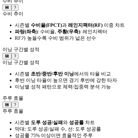
수비 추이
💾
?
수비 추이
시즌별
수비율(FPCT)
과
레인지팩터(RF)
이중 차트
파랑(좌축)
: 수비율,
주황(우축)
: 레인지팩터
RF가 높을수록 수비 범위가 넓은 선수
이닝 구간별 성적
💾
?
이닝 구간별 성적
시즌별
초반/중반/후반 이닝
에서의 타율 비교
후반 이닝 타율이 높으면 경기 후반에 강한 타자
이닝별 성적 패턴으로 체력/집중력 분석 가능
주루 효율
💾
?
주루 효율
시즌별
도루 성공/실패
와
성공률
차트
막대: 도루 성공/실패 수, 선: 도루 성공률
성공률 75% 이상이면 효율적인 주루