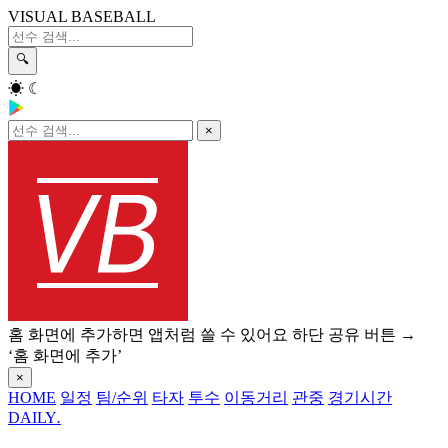
VISUAL BASEBALL
🔍
☀
☾
×
홈 화면에 추가하면 앱처럼 쓸 수 있어요
하단 공유 버튼 →
‘홈 화면에 추가’
×
HOME
일정
팀/순위
타자
투수
이동거리
관중
경기시간
DAILY
.