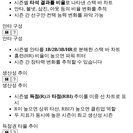
시즌별
타석 결과를 비율
로 나타낸 스택 바 차트
안타, 볼넷, 삼진, 아웃 등의 비율 변화를 추적
시즌 간 선구안·컨택 능력 변화를 파악 가능
안타 구성
💾
?
안타 구성
시즌별 안타를
1B/2B/3B/HR
로 분해한 스택 바 차트
홈런(HR) 비율이 높으면 파워 히터
시즌 간 장타력 변화를 추적할 수 있습니다
생산성 추이
💾
?
생산성 추이
시즌별
득점(R)
과
타점(RBI)
추이를 이중 선 차트로 표
시
R이 높으면 상위 타선, RBI가 높으면 클린업 역할
두 지표가 동시에 높은 시즌이 최고 생산성 시즌
득점권 타율 추이
💾
?