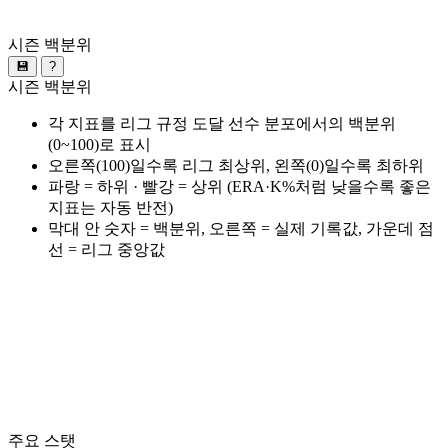
시즌 백분위
💾
?
시즌 백분위
각 지표를 리그 규정 도달 선수 분포에서의 백분위
(0~100)로 표시
오른쪽(100)일수록 리그 최상위, 왼쪽(0)일수록 최하위
파랑 = 하위 · 빨강 = 상위 (ERA·K%처럼 낮을수록 좋은
지표는 자동 반전)
막대 안 숫자 = 백분위, 오른쪽 = 실제 기록값, 가운데 점
선 = 리그 중앙값
주요 스탯