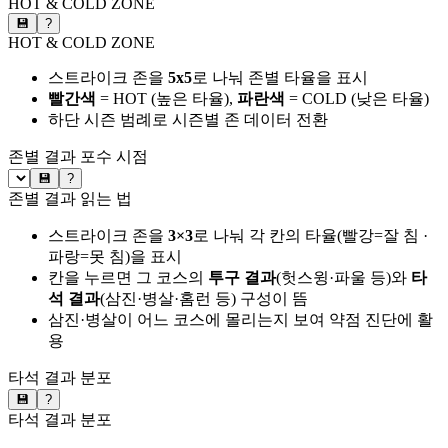
HOT & COLD ZONE
💾
?
HOT & COLD ZONE
스트라이크 존을
5x5
로 나눠 존별 타율을 표시
빨간색
= HOT (높은 타율),
파란색
= COLD (낮은 타율)
하단 시즌 범례로 시즌별 존 데이터 전환
존별 결과
포수 시점
💾
?
존별 결과 읽는 법
스트라이크 존을
3×3
로 나눠 각 칸의 타율(빨강=잘 침 ·
파랑=못 침)을 표시
칸을 누르면 그 코스의
투구 결과
(헛스윙·파울 등)와
타
석 결과
(삼진·병살·홈런 등) 구성이 뜸
삼진·병살이 어느 코스에 몰리는지 보여 약점 진단에 활
용
타석 결과 분포
💾
?
타석 결과 분포