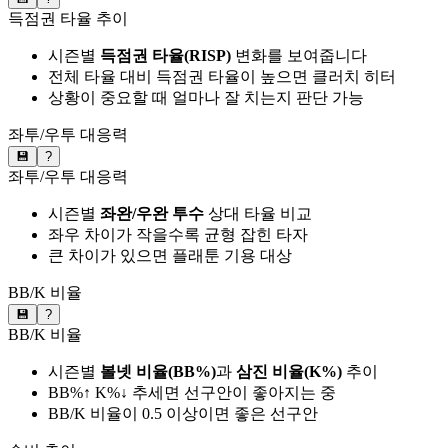
득점권 타율 추이
시즌별
득점권 타율(RISP)
변화를 보여줍니다
전체 타율 대비 득점권 타율이 높으면 클러치 히터
상황이 중요할 때 얼마나 잘 치는지 판단 가능
좌투/우투 대응력
💾
?
좌투/우투 대응력
시즌별
좌완/우완 투수
상대 타율 비교
좌우 차이가 작을수록 균형 잡힌 타자
큰 차이가 있으면 플래툰 기용 대상
BB/K 비율
💾
?
BB/K 비율
시즌별
볼넷 비율(BB%)
과
삼진 비율(K%)
추이
BB%↑ K%↓ 추세면 선구안이 좋아지는 중
BB/K 비율이 0.5 이상이면 좋은 선구안