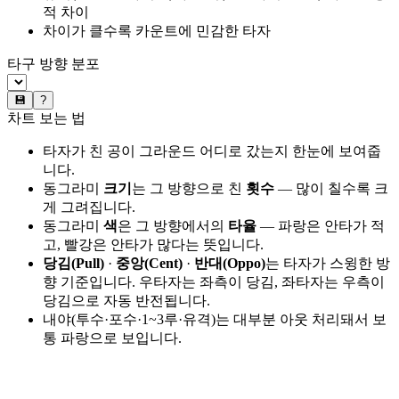
적 차이
차이가 클수록 카운트에 민감한 타자
타구 방향 분포
💾
?
차트 보는 법
타자가 친 공이 그라운드 어디로 갔는지 한눈에 보여줍
니다.
동그라미
크기
는 그 방향으로 친
횟수
— 많이 칠수록 크
게 그려집니다.
동그라미
색
은 그 방향에서의
타율
— 파랑은 안타가 적
고, 빨강은 안타가 많다는 뜻입니다.
당김(Pull)
·
중앙(Cent)
·
반대(Oppo)
는 타자가 스윙한 방
향 기준입니다. 우타자는 좌측이 당김, 좌타자는 우측이
당김으로 자동 반전됩니다.
내야(투수·포수·1~3루·유격)는 대부분 아웃 처리돼서 보
통 파랑으로 보입니다.