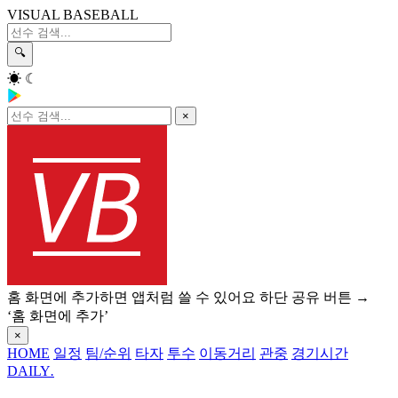
VISUAL BASEBALL
🔍
☀
☾
×
홈 화면에 추가하면 앱처럼 쓸 수 있어요
하단 공유 버튼 →
‘홈 화면에 추가’
×
HOME
일정
팀/순위
타자
투수
이동거리
관중
경기시간
DAILY
.