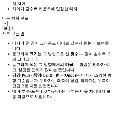
적 차이
차이가 클수록 카운트에 민감한 타자
타구 방향 분포
💾
?
차트 보는 법
타자가 친 공이 그라운드 어디로 갔는지 한눈에 보여줍
니다.
동그라미
크기
는 그 방향으로 친
횟수
— 많이 칠수록 크
게 그려집니다.
동그라미
색
은 그 방향에서의
타율
— 파랑은 안타가 적
고, 빨강은 안타가 많다는 뜻입니다.
당김(Pull)
·
중앙(Cent)
·
반대(Oppo)
는 타자가 스윙한 방
향 기준입니다. 우타자는 좌측이 당김, 좌타자는 우측이
당김으로 자동 반전됩니다.
내야(투수·포수·1~3루·유격)는 대부분 아웃 처리돼서 보
통 파랑으로 보입니다.