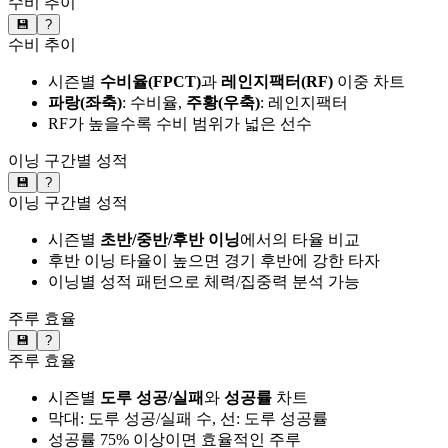
수비 추이
💾
?
수비 추이
시즌별
수비율(FPCT)
과
레인지팩터(RF)
이중 차트
파랑(좌축)
: 수비율,
주황(우축)
: 레인지팩터
RF가 높을수록 수비 범위가 넓은 선수
이닝 구간별 성적
💾
?
이닝 구간별 성적
시즌별
초반/중반/후반 이닝
에서의 타율 비교
후반 이닝 타율이 높으면 경기 후반에 강한 타자
이닝별 성적 패턴으로 체력/집중력 분석 가능
주루 효율
💾
?
주루 효율
시즌별
도루 성공/실패
와
성공률
차트
막대: 도루 성공/실패 수, 선: 도루 성공률
성공률 75% 이상이면 효율적인 주루