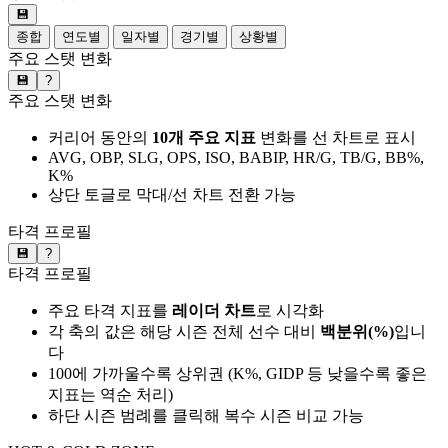
💾
종합
연도별
일자별
경기별
상황별
주요 스탯 변화
💾
?
주요 스탯 변화
커리어 동안의
10개 주요 지표
변화를 선 차트로 표시
AVG, OBP, SLG, OPS, ISO, BABIP, HR/G, TB/G, BB%,
K%
상단 토글로 막대/선 차트 전환 가능
타격 프로필
💾
?
타격 프로필
주요 타격 지표를
레이더 차트
로 시각화
각 축의 값은 해당 시즌 전체 선수 대비
백분위(%)
입니
다
100에 가까울수록 상위권 (K%, GIDP 등 낮을수록 좋은
지표는 역순 처리)
하단 시즌 범례를 클릭해 복수 시즌 비교 가능