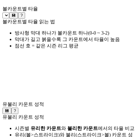
볼카운트별 타율
💾
?
볼카운트별 타율 읽는 법
방사형 막대 하나가 볼카운트 하나(0-0 ~ 3-2)
막대가 길고 붉을수록 그 카운트에서 타율이 높음
점선 호 = 같은 시즌 리그 평균
유불리 카운트 성적
💾
?
유불리 카운트 성적
시즌별
유리한 카운트
와
불리한 카운트
에서의 타율 비교
유리(볼>스트라이크)와 불리(스트라이크>볼) 카운트 성