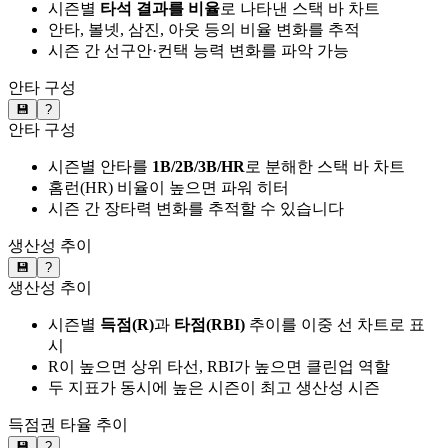
시즌별
타석 결과를 비율
로 나타낸 스택 바 차트
안타, 볼넷, 삼진, 아웃 등의 비율 변화를 추적
시즌 간 선구안·컨택 능력 변화를 파악 가능
안타 구성
💾
?
안타 구성
시즌별 안타를
1B/2B/3B/HR
로 분해한 스택 바 차트
홈런(HR) 비율이 높으면 파워 히터
시즌 간 장타력 변화를 추적할 수 있습니다
생산성 추이
💾
?
생산성 추이
시즌별
득점(R)
과
타점(RBI)
추이를 이중 선 차트로 표
시
R이 높으면 상위 타선, RBI가 높으면 클린업 역할
두 지표가 동시에 높은 시즌이 최고 생산성 시즌
득점권 타율 추이
💾
?