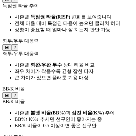
득점권 타율 추이
시즌별
득점권 타율(RISP)
변화를 보여줍니다
전체 타율 대비 득점권 타율이 높으면 클러치 히터
상황이 중요할 때 얼마나 잘 치는지 판단 가능
좌투/우투 대응력
💾
?
좌투/우투 대응력
시즌별
좌완/우완 투수
상대 타율 비교
좌우 차이가 작을수록 균형 잡힌 타자
큰 차이가 있으면 플래툰 기용 대상
BB/K 비율
💾
?
BB/K 비율
시즌별
볼넷 비율(BB%)
과
삼진 비율(K%)
추이
BB%↑ K%↓ 추세면 선구안이 좋아지는 중
BB/K 비율이 0.5 이상이면 좋은 선구안