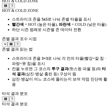
HOT & COLD ZONE
💾
?
HOT & COLD ZONE
스트라이크 존을
5x5
로 나눠 존별 타율을 표시
빨간색
= HOT (높은 타율),
파란색
= COLD (낮은 타율)
하단 시즌 범례로 시즌별 존 데이터 전환
존별 결과
포수 시점
💾
?
존별 결과 읽는 법
스트라이크 존을
3×3
로 나눠 각 칸의 타율(빨강=잘 침 ·
파랑=못 침)을 표시
칸을 누르면 그 코스의
투구 결과
(헛스윙·파울 등)와
타
석 결과
(삼진·병살·홈런 등) 구성이 뜸
삼진·병살이 어느 코스에 몰리는지 보여 약점 진단에 활
용
타석 결과 분포
💾
?
타석 결과 분포