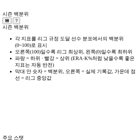
시즌 백분위
💾
?
시즌 백분위
각 지표를 리그 규정 도달 선수 분포에서의 백분위
(0~100)로 표시
오른쪽(100)일수록 리그 최상위, 왼쪽(0)일수록 최하위
파랑 = 하위 · 빨강 = 상위 (ERA·K%처럼 낮을수록 좋은
지표는 자동 반전)
막대 안 숫자 = 백분위, 오른쪽 = 실제 기록값, 가운데 점
선 = 리그 중앙값
주요 스탯