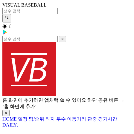
VISUAL BASEBALL
🔍
☀
☾
×
홈 화면에 추가하면 앱처럼 쓸 수 있어요
하단 공유 버튼 →
‘홈 화면에 추가’
×
HOME
일정
팀/순위
타자
투수
이동거리
관중
경기시간
DAILY
.