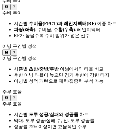
수비 추이
💾
?
수비 추이
시즌별
수비율(FPCT)
과
레인지팩터(RF)
이중 차트
파랑(좌축)
: 수비율,
주황(우축)
: 레인지팩터
RF가 높을수록 수비 범위가 넓은 선수
이닝 구간별 성적
💾
?
이닝 구간별 성적
시즌별
초반/중반/후반 이닝
에서의 타율 비교
후반 이닝 타율이 높으면 경기 후반에 강한 타자
이닝별 성적 패턴으로 체력/집중력 분석 가능
주루 효율
💾
?
주루 효율
시즌별
도루 성공/실패
와
성공률
차트
막대: 도루 성공/실패 수, 선: 도루 성공률
성공률 75% 이상이면 효율적인 주루