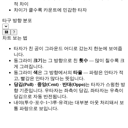
적 차이
차이가 클수록 카운트에 민감한 타자
타구 방향 분포
💾
?
차트 보는 법
타자가 친 공이 그라운드 어디로 갔는지 한눈에 보여줍
니다.
동그라미
크기
는 그 방향으로 친
횟수
— 많이 칠수록 크
게 그려집니다.
동그라미
색
은 그 방향에서의
타율
— 파랑은 안타가 적
고, 빨강은 안타가 많다는 뜻입니다.
당김(Pull)
·
중앙(Cent)
·
반대(Oppo)
는 타자가 스윙한 방
향 기준입니다. 우타자는 좌측이 당김, 좌타자는 우측이
당김으로 자동 반전됩니다.
내야(투수·포수·1~3루·유격)는 대부분 아웃 처리돼서 보
통 파랑으로 보입니다.