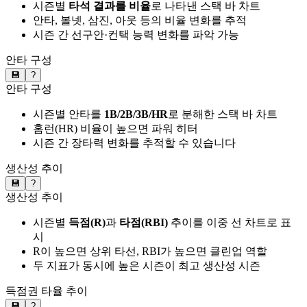
시즌별
타석 결과를 비율
로 나타낸 스택 바 차트
안타, 볼넷, 삼진, 아웃 등의 비율 변화를 추적
시즌 간 선구안·컨택 능력 변화를 파악 가능
안타 구성
💾
?
안타 구성
시즌별 안타를
1B/2B/3B/HR
로 분해한 스택 바 차트
홈런(HR) 비율이 높으면 파워 히터
시즌 간 장타력 변화를 추적할 수 있습니다
생산성 추이
💾
?
생산성 추이
시즌별
득점(R)
과
타점(RBI)
추이를 이중 선 차트로 표
시
R이 높으면 상위 타선, RBI가 높으면 클린업 역할
두 지표가 동시에 높은 시즌이 최고 생산성 시즌
득점권 타율 추이
💾
?