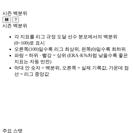
시즌 백분위
💾
?
시즌 백분위
각 지표를 리그 규정 도달 선수 분포에서의 백분위
(0~100)로 표시
오른쪽(100)일수록 리그 최상위, 왼쪽(0)일수록 최하위
파랑 = 하위 · 빨강 = 상위 (ERA·K%처럼 낮을수록 좋은
지표는 자동 반전)
막대 안 숫자 = 백분위, 오른쪽 = 실제 기록값, 가운데 점
선 = 리그 중앙값
주요 스탯