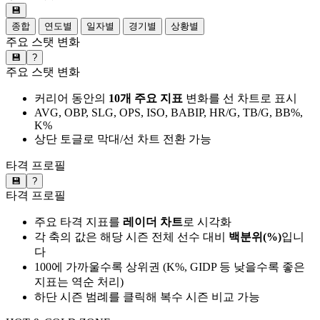
💾
종합
연도별
일자별
경기별
상황별
주요 스탯 변화
💾
?
주요 스탯 변화
커리어 동안의
10개 주요 지표
변화를 선 차트로 표시
AVG, OBP, SLG, OPS, ISO, BABIP, HR/G, TB/G, BB%,
K%
상단 토글로 막대/선 차트 전환 가능
타격 프로필
💾
?
타격 프로필
주요 타격 지표를
레이더 차트
로 시각화
각 축의 값은 해당 시즌 전체 선수 대비
백분위(%)
입니
다
100에 가까울수록 상위권 (K%, GIDP 등 낮을수록 좋은
지표는 역순 처리)
하단 시즌 범례를 클릭해 복수 시즌 비교 가능