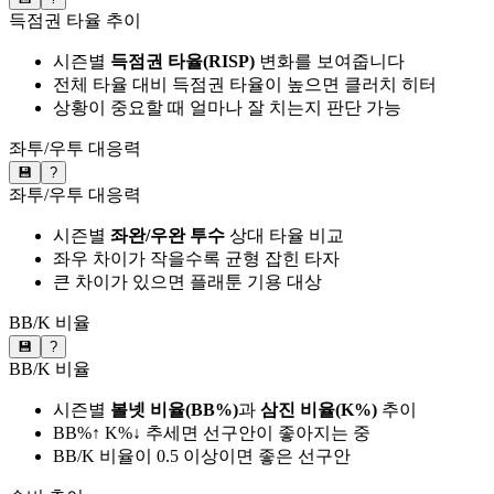
득점권 타율 추이
시즌별
득점권 타율(RISP)
변화를 보여줍니다
전체 타율 대비 득점권 타율이 높으면 클러치 히터
상황이 중요할 때 얼마나 잘 치는지 판단 가능
좌투/우투 대응력
💾
?
좌투/우투 대응력
시즌별
좌완/우완 투수
상대 타율 비교
좌우 차이가 작을수록 균형 잡힌 타자
큰 차이가 있으면 플래툰 기용 대상
BB/K 비율
💾
?
BB/K 비율
시즌별
볼넷 비율(BB%)
과
삼진 비율(K%)
추이
BB%↑ K%↓ 추세면 선구안이 좋아지는 중
BB/K 비율이 0.5 이상이면 좋은 선구안