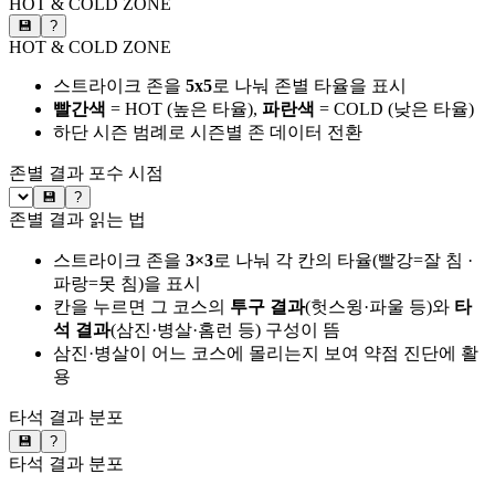
HOT & COLD ZONE
💾
?
HOT & COLD ZONE
스트라이크 존을
5x5
로 나눠 존별 타율을 표시
빨간색
= HOT (높은 타율),
파란색
= COLD (낮은 타율)
하단 시즌 범례로 시즌별 존 데이터 전환
존별 결과
포수 시점
💾
?
존별 결과 읽는 법
스트라이크 존을
3×3
로 나눠 각 칸의 타율(빨강=잘 침 ·
파랑=못 침)을 표시
칸을 누르면 그 코스의
투구 결과
(헛스윙·파울 등)와
타
석 결과
(삼진·병살·홈런 등) 구성이 뜸
삼진·병살이 어느 코스에 몰리는지 보여 약점 진단에 활
용
타석 결과 분포
💾
?
타석 결과 분포