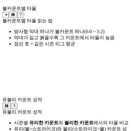
볼카운트별 타율
💾
?
볼카운트별 타율 읽는 법
방사형 막대 하나가 볼카운트 하나(0-0 ~ 3-2)
막대가 길고 붉을수록 그 카운트에서 타율이 높음
점선 호 = 같은 시즌 리그 평균
유불리 카운트 성적
💾
?
유불리 카운트 성적
시즌별
유리한 카운트
와
불리한 카운트
에서의 타율 비교
유리(볼>스트라이크)와 불리(스트라이크>볼) 카운트 성