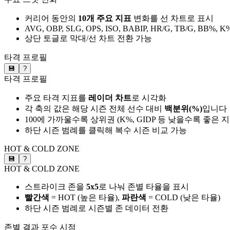
커리어 동안의
10개 주요 지표
변화를 선 차트로 표시
AVG, OBP, SLG, OPS, ISO, BABIP, HR/G, TB/G, BB%, K
상단 토글로 막대/선 차트 전환 가능
타격 프로필
💾
?
타격 프로필
주요 타격 지표를
레이더 차트
로 시각화
각 축의 값은 해당 시즌 전체 선수 대비
백분위(%)
입니다
100에 가까울수록 상위권 (K%, GIDP 등 낮을수록 좋은 
하단 시즌 범례를 클릭해 복수 시즌 비교 가능
HOT & COLD ZONE
💾
?
HOT & COLD ZONE
스트라이크 존을
5x5
로 나눠 존별 타율을 표시
빨간색
= HOT (높은 타율),
파란색
= COLD (낮은 타율)
하단 시즌 범례로 시즌별 존 데이터 전환
존별 결과
포수 시점