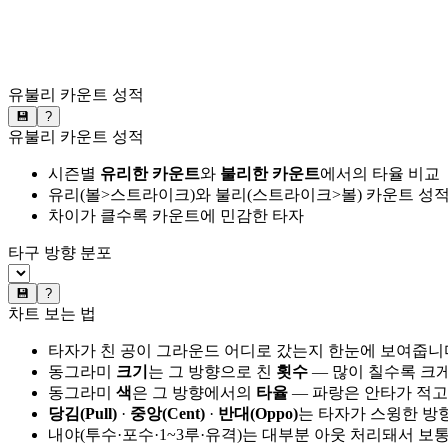
유불리 카운트 성적
💾
?
유불리 카운트 성적
시즌별
유리한 카운트
와
불리한 카운트
에서의 타율 비교
유리(볼>스트라이크)와 불리(스트라이크>볼) 카운트 성적
차이가 클수록 카운트에 민감한 타자
타구 방향 분포
💾
?
차트 보는 법
타자가 친 공이 그라운드 어디로 갔는지 한눈에 보여줍니
동그라미
크기
는 그 방향으로 친
횟수
— 많이 칠수록 크
동그라미
색
은 그 방향에서의
타율
— 파랑은 안타가 적고
당김(Pull)
·
중앙(Cent)
·
반대(Oppo)
는 타자가 스윙한 방
내야(투수·포수·1~3루·유격)는 대부분 아웃 처리돼서 보