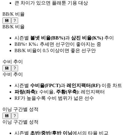
큰 차이가 있으면 플래툰 기용 대상
BB/K 비율
💾
?
BB/K 비율
시즌별
볼넷 비율(BB%)
과
삼진 비율(K%)
추이
BB%↑ K%↓ 추세면 선구안이 좋아지는 중
BB/K 비율이 0.5 이상이면 좋은 선구안
수비 추이
💾
?
수비 추이
시즌별
수비율(FPCT)
과
레인지팩터(RF)
이중 차트
파랑(좌축)
: 수비율,
주황(우축)
: 레인지팩터
RF가 높을수록 수비 범위가 넓은 선수
이닝 구간별 성적
💾
?
이닝 구간별 성적
시즌별
초반/중반/후반 이닝
에서의 타율 비교