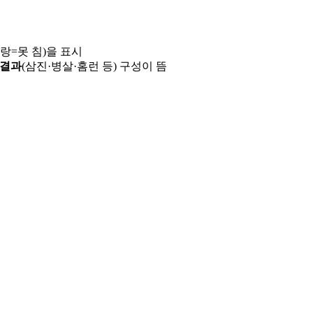
파랑=못 침)을 표시
 결과
(삼진·병살·홈런 등) 구성이 뜸
용