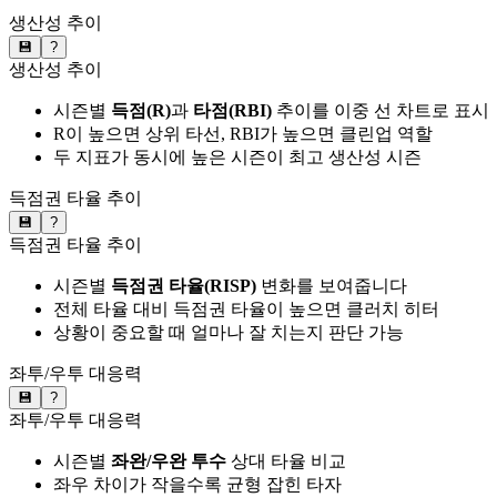
생산성 추이
💾
?
생산성 추이
시즌별
득점(R)
과
타점(RBI)
추이를 이중 선 차트로 표시
R이 높으면 상위 타선, RBI가 높으면 클린업 역할
두 지표가 동시에 높은 시즌이 최고 생산성 시즌
득점권 타율 추이
💾
?
득점권 타율 추이
시즌별
득점권 타율(RISP)
변화를 보여줍니다
전체 타율 대비 득점권 타율이 높으면 클러치 히터
상황이 중요할 때 얼마나 잘 치는지 판단 가능
좌투/우투 대응력
💾
?
좌투/우투 대응력
시즌별
좌완/우완 투수
상대 타율 비교
좌우 차이가 작을수록 균형 잡힌 타자