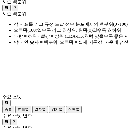
시즌 백분위
💾
?
시즌 백분위
각 지표를 리그 규정 도달 선수 분포에서의 백분위(0~100
오른쪽(100)일수록 리그 최상위, 왼쪽(0)일수록 최하위
파랑 = 하위 · 빨강 = 상위 (ERA·K%처럼 낮을수록 좋은
막대 안 숫자 = 백분위, 오른쪽 = 실제 기록값, 가운데 점
주요 스탯
💾
종합
연도별
일자별
경기별
상황별
주요 스탯 변화
💾
?
주요 스탯 변화