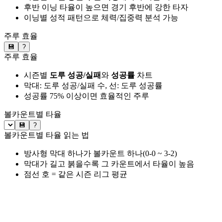
후반 이닝 타율이 높으면 경기 후반에 강한 타자
이닝별 성적 패턴으로 체력/집중력 분석 가능
주루 효율
💾
?
주루 효율
시즌별
도루 성공/실패
와
성공률
차트
막대: 도루 성공/실패 수, 선: 도루 성공률
성공률 75% 이상이면 효율적인 주루
볼카운트별 타율
💾
?
볼카운트별 타율 읽는 법
방사형 막대 하나가 볼카운트 하나(0-0 ~ 3-2)
막대가 길고 붉을수록 그 카운트에서 타율이 높음
점선 호 = 같은 시즌 리그 평균