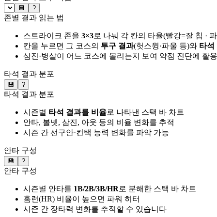
💾
?
존별 결과 읽는 법
스트라이크 존을
3×3
로 나눠 각 칸의 타율(빨강=잘 침 · 
칸을 누르면 그 코스의
투구 결과
(헛스윙·파울 등)와
타석
삼진·병살이 어느 코스에 몰리는지 보여 약점 진단에 활
타석 결과 분포
💾
?
타석 결과 분포
시즌별
타석 결과를 비율
로 나타낸 스택 바 차트
안타, 볼넷, 삼진, 아웃 등의 비율 변화를 추적
시즌 간 선구안·컨택 능력 변화를 파악 가능
안타 구성
💾
?
안타 구성
시즌별 안타를
1B/2B/3B/HR
로 분해한 스택 바 차트
홈런(HR) 비율이 높으면 파워 히터
시즌 간 장타력 변화를 추적할 수 있습니다