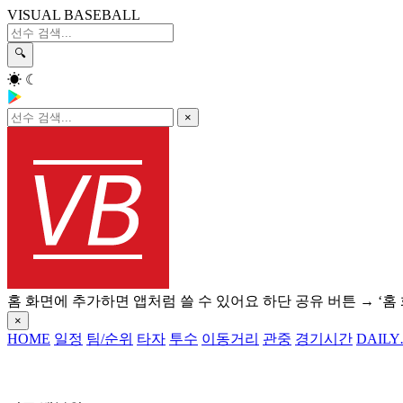
VISUAL BASEBALL
🔍
☀
☾
×
홈 화면에 추가하면 앱처럼 쓸 수 있어요
하단 공유 버튼 → ‘홈
×
HOME
일정
팀/순위
타자
투수
이동거리
관중
경기시간
DAILY