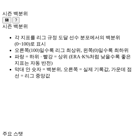
시즌 백분위
💾
?
시즌 백분위
각 지표를 리그 규정 도달 선수 분포에서의 백분위
(0~100)로 표시
오른쪽(100)일수록 리그 최상위, 왼쪽(0)일수록 최하위
파랑 = 하위 · 빨강 = 상위 (ERA·K%처럼 낮을수록 좋은
지표는 자동 반전)
막대 안 숫자 = 백분위, 오른쪽 = 실제 기록값, 가운데 점
선 = 리그 중앙값
주요 스탯