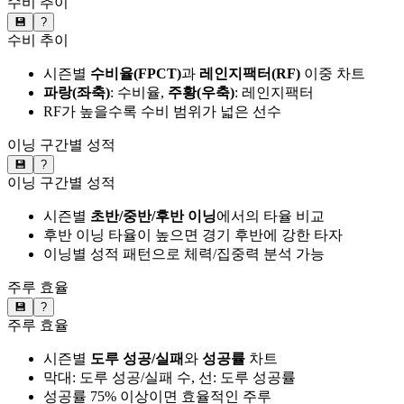
수비 추이
💾
?
수비 추이
시즌별
수비율(FPCT)
과
레인지팩터(RF)
이중 차트
파랑(좌축)
: 수비율,
주황(우축)
: 레인지팩터
RF가 높을수록 수비 범위가 넓은 선수
이닝 구간별 성적
💾
?
이닝 구간별 성적
시즌별
초반/중반/후반 이닝
에서의 타율 비교
후반 이닝 타율이 높으면 경기 후반에 강한 타자
이닝별 성적 패턴으로 체력/집중력 분석 가능
주루 효율
💾
?
주루 효율
시즌별
도루 성공/실패
와
성공률
차트
막대: 도루 성공/실패 수, 선: 도루 성공률
성공률 75% 이상이면 효율적인 주루