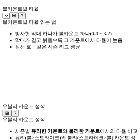
볼카운트별 타율
💾
?
볼카운트별 타율 읽는 법
방사형 막대 하나가 볼카운트 하나(0-0 ~ 3-2)
막대가 길고 붉을수록 그 카운트에서 타율이 높음
점선 호 = 같은 시즌 리그 평균
유불리 카운트 성적
💾
?
유불리 카운트 성적
시즌별
유리한 카운트
와
불리한 카운트
에서의 타율 비교
유리(볼>스트라이크)와 불리(스트라이크>볼) 카운트 성