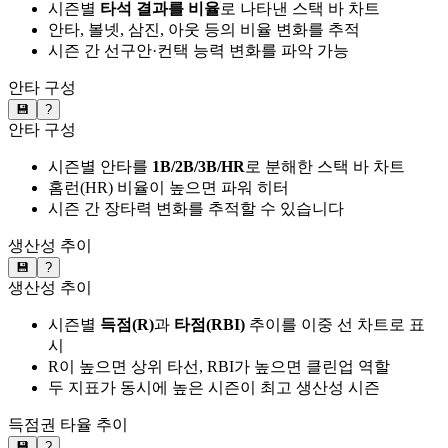
시즌별
타석 결과를 비율
로 나타낸 스택 바 차트
안타, 볼넷, 삼진, 아웃 등의 비율 변화를 추적
시즌 간 선구안·컨택 능력 변화를 파악 가능
안타 구성
💾
?
안타 구성
시즌별 안타를
1B/2B/3B/HR
로 분해한 스택 바 차트
홈런(HR) 비율이 높으면 파워 히터
시즌 간 장타력 변화를 추적할 수 있습니다
생산성 추이
💾
?
생산성 추이
시즌별
득점(R)
과
타점(RBI)
추이를 이중 선 차트로 표
시
R이 높으면 상위 타선, RBI가 높으면 클린업 역할
두 지표가 동시에 높은 시즌이 최고 생산성 시즌
득점권 타율 추이
💾
?