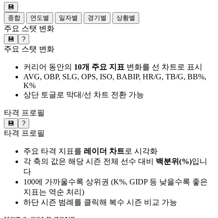
💾
종합
연도별
일자별
경기별
상황별
주요 스탯 변화
💾
?
주요 스탯 변화
커리어 동안의
10개 주요 지표
변화를 선 차트로 표시
AVG, OBP, SLG, OPS, ISO, BABIP, HR/G, TB/G, BB%,
K%
상단 토글로 막대/선 차트 전환 가능
타격 프로필
💾
?
타격 프로필
주요 타격 지표를
레이더 차트
로 시각화
각 축의 값은 해당 시즌 전체 선수 대비
백분위(%)
입니
다
100에 가까울수록 상위권 (K%, GIDP 등 낮을수록 좋은
지표는 역순 처리)
하단 시즌 범례를 클릭해 복수 시즌 비교 가능