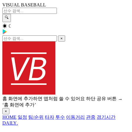
VISUAL BASEBALL
🔍
☀
☾
×
홈 화면에 추가하면 앱처럼 쓸 수 있어요
하단 공유 버튼 →
‘홈 화면에 추가’
×
HOME
일정
팀/순위
타자
투수
이동거리
관중
경기시간
DAILY
.