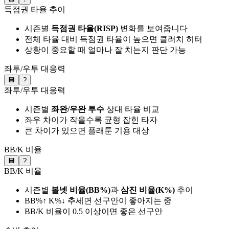
득점권 타율 추이
시즌별
득점권 타율(RISP)
변화를 보여줍니다
전체 타율 대비 득점권 타율이 높으면 클러치 히터
상황이 중요할 때 얼마나 잘 치는지 판단 가능
좌투/우투 대응력
💾
?
좌투/우투 대응력
시즌별
좌완/우완 투수
상대 타율 비교
좌우 차이가 작을수록 균형 잡힌 타자
큰 차이가 있으면 플래툰 기용 대상
BB/K 비율
💾
?
BB/K 비율
시즌별
볼넷 비율(BB%)
과
삼진 비율(K%)
추이
BB%↑ K%↓ 추세면 선구안이 좋아지는 중
BB/K 비율이 0.5 이상이면 좋은 선구안