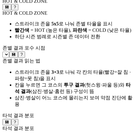
HOT & COLD ZONE
💾
?
HOT & COLD ZONE
스트라이크 존을
5x5
로 나눠 존별 타율을 표시
빨간색
= HOT (높은 타율),
파란색
= COLD (낮은 타율)
하단 시즌 범례로 시즌별 존 데이터 전환
존별 결과
포수 시점
💾
?
존별 결과 읽는 법
스트라이크 존을
3×3
로 나눠 각 칸의 타율(빨강=잘 침 ·
파랑=못 침)을 표시
칸을 누르면 그 코스의
투구 결과
(헛스윙·파울 등)와
타
석 결과
(삼진·병살·홈런 등) 구성이 뜸
삼진·병살이 어느 코스에 몰리는지 보여 약점 진단에 활
용
타석 결과 분포
💾
?
타석 결과 분포