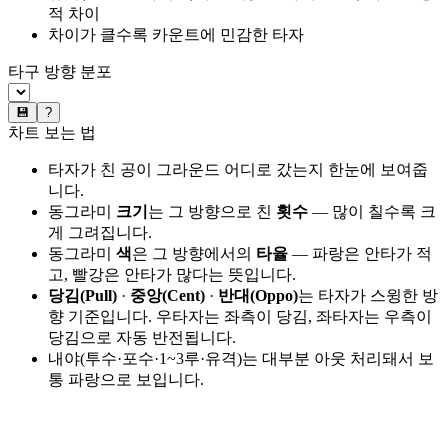
적 차이
차이가 클수록 카운트에 민감한 타자
타구 방향 분포
💾
?
차트 보는 법
타자가 친 공이 그라운드 어디로 갔는지 한눈에 보여줍
니다.
동그라미
크기
는 그 방향으로 친
횟수
— 많이 칠수록 크
게 그려집니다.
동그라미
색
은 그 방향에서의
타율
— 파랑은 안타가 적
고, 빨강은 안타가 많다는 뜻입니다.
당김(Pull)
·
중앙(Cent)
·
반대(Oppo)
는 타자가 스윙한 방
향 기준입니다. 우타자는 좌측이 당김, 좌타자는 우측이
당김으로 자동 반전됩니다.
내야(투수·포수·1~3루·유격)는 대부분 아웃 처리돼서 보
통 파랑으로 보입니다.