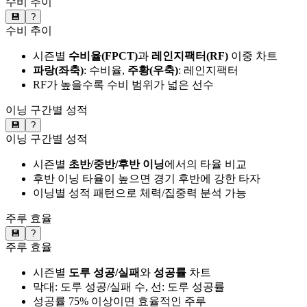
수비 추이
💾
?
수비 추이
시즌별
수비율(FPCT)
과
레인지팩터(RF)
이중 차트
파랑(좌축)
: 수비율,
주황(우축)
: 레인지팩터
RF가 높을수록 수비 범위가 넓은 선수
이닝 구간별 성적
💾
?
이닝 구간별 성적
시즌별
초반/중반/후반 이닝
에서의 타율 비교
후반 이닝 타율이 높으면 경기 후반에 강한 타자
이닝별 성적 패턴으로 체력/집중력 분석 가능
주루 효율
💾
?
주루 효율
시즌별
도루 성공/실패
와
성공률
차트
막대: 도루 성공/실패 수, 선: 도루 성공률
성공률 75% 이상이면 효율적인 주루