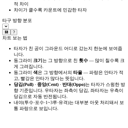
적 차이
차이가 클수록 카운트에 민감한 타자
타구 방향 분포
💾
?
차트 보는 법
타자가 친 공이 그라운드 어디로 갔는지 한눈에 보여줍
니다.
동그라미
크기
는 그 방향으로 친
횟수
— 많이 칠수록 크
게 그려집니다.
동그라미
색
은 그 방향에서의
타율
— 파랑은 안타가 적
고, 빨강은 안타가 많다는 뜻입니다.
당김(Pull)
·
중앙(Cent)
·
반대(Oppo)
는 타자가 스윙한 방
향 기준입니다. 우타자는 좌측이 당김, 좌타자는 우측이
당김으로 자동 반전됩니다.
내야(투수·포수·1~3루·유격)는 대부분 아웃 처리돼서 보
통 파랑으로 보입니다.