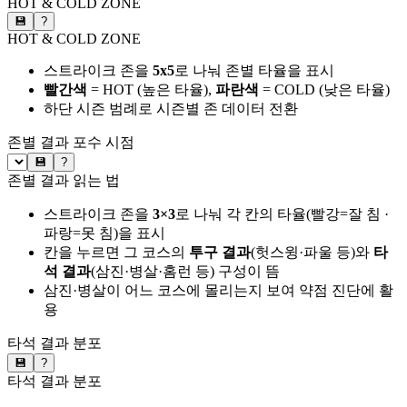
HOT & COLD ZONE
💾
?
HOT & COLD ZONE
스트라이크 존을
5x5
로 나눠 존별 타율을 표시
빨간색
= HOT (높은 타율),
파란색
= COLD (낮은 타율)
하단 시즌 범례로 시즌별 존 데이터 전환
존별 결과
포수 시점
💾
?
존별 결과 읽는 법
스트라이크 존을
3×3
로 나눠 각 칸의 타율(빨강=잘 침 ·
파랑=못 침)을 표시
칸을 누르면 그 코스의
투구 결과
(헛스윙·파울 등)와
타
석 결과
(삼진·병살·홈런 등) 구성이 뜸
삼진·병살이 어느 코스에 몰리는지 보여 약점 진단에 활
용
타석 결과 분포
💾
?
타석 결과 분포