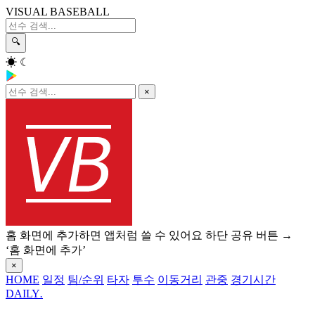
VISUAL BASEBALL
🔍
☀
☾
×
홈 화면에 추가하면 앱처럼 쓸 수 있어요
하단 공유 버튼 →
‘홈 화면에 추가’
×
HOME
일정
팀/순위
타자
투수
이동거리
관중
경기시간
DAILY
.