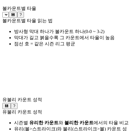
볼카운트별 타율
💾
?
볼카운트별 타율 읽는 법
방사형 막대 하나가 볼카운트 하나(0-0 ~ 3-2)
막대가 길고 붉을수록 그 카운트에서 타율이 높음
점선 호 = 같은 시즌 리그 평균
유불리 카운트 성적
💾
?
유불리 카운트 성적
시즌별
유리한 카운트
와
불리한 카운트
에서의 타율 비교
유리(볼>스트라이크)와 불리(스트라이크>볼) 카운트 성