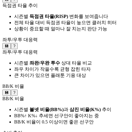
득점권 타율 추이
시즌별
득점권 타율(RISP)
변화를 보여줍니다
전체 타율 대비 득점권 타율이 높으면 클러치 히터
상황이 중요할 때 얼마나 잘 치는지 판단 가능
좌투/우투 대응력
💾
?
좌투/우투 대응력
시즌별
좌완/우완 투수
상대 타율 비교
좌우 차이가 작을수록 균형 잡힌 타자
큰 차이가 있으면 플래툰 기용 대상
BB/K 비율
💾
?
BB/K 비율
시즌별
볼넷 비율(BB%)
과
삼진 비율(K%)
추이
BB%↑ K%↓ 추세면 선구안이 좋아지는 중
BB/K 비율이 0.5 이상이면 좋은 선구안