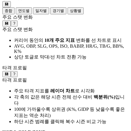
💾
종합
연도별
일자별
경기별
상황별
주요 스탯 변화
💾
?
주요 스탯 변화
커리어 동안의
10개 주요 지표
변화를 선 차트로 표시
AVG, OBP, SLG, OPS, ISO, BABIP, HR/G, TB/G, BB%,
K%
상단 토글로 막대/선 차트 전환 가능
타격 프로필
💾
?
타격 프로필
주요 타격 지표를
레이더 차트
로 시각화
각 축의 값은 해당 시즌 전체 선수 대비
백분위(%)
입니
다
100에 가까울수록 상위권 (K%, GIDP 등 낮을수록 좋은
지표는 역순 처리)
하단 시즌 범례를 클릭해 복수 시즌 비교 가능