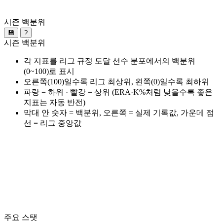
시즌 백분위
💾
?
시즌 백분위
각 지표를 리그 규정 도달 선수 분포에서의 백분위
(0~100)로 표시
오른쪽(100)일수록 리그 최상위, 왼쪽(0)일수록 최하위
파랑 = 하위 · 빨강 = 상위 (ERA·K%처럼 낮을수록 좋은
지표는 자동 반전)
막대 안 숫자 = 백분위, 오른쪽 = 실제 기록값, 가운데 점
선 = 리그 중앙값
주요 스탯