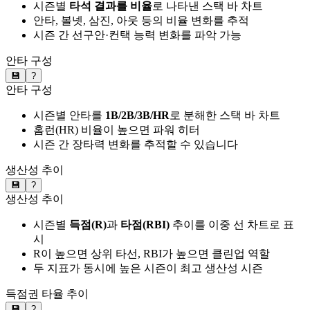
시즌별
타석 결과를 비율
로 나타낸 스택 바 차트
안타, 볼넷, 삼진, 아웃 등의 비율 변화를 추적
시즌 간 선구안·컨택 능력 변화를 파악 가능
안타 구성
💾
?
안타 구성
시즌별 안타를
1B/2B/3B/HR
로 분해한 스택 바 차트
홈런(HR) 비율이 높으면 파워 히터
시즌 간 장타력 변화를 추적할 수 있습니다
생산성 추이
💾
?
생산성 추이
시즌별
득점(R)
과
타점(RBI)
추이를 이중 선 차트로 표
시
R이 높으면 상위 타선, RBI가 높으면 클린업 역할
두 지표가 동시에 높은 시즌이 최고 생산성 시즌
득점권 타율 추이
💾
?