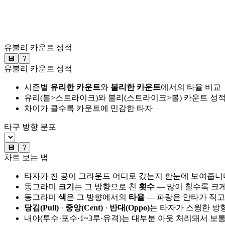
유불리 카운트 성적
💾
?
유불리 카운트 성적
시즌별
유리한 카운트
와
불리한 카운트
에서의 타율 비교
유리(볼>스트라이크)와 불리(스트라이크>볼) 카운트 성적
차이가 클수록 카운트에 민감한 타자
타구 방향 분포
💾
?
차트 보는 법
타자가 친 공이 그라운드 어디로 갔는지 한눈에 보여줍니
동그라미
크기
는 그 방향으로 친
횟수
— 많이 칠수록 크
동그라미
색
은 그 방향에서의
타율
— 파랑은 안타가 적고
당김(Pull)
·
중앙(Cent)
·
반대(Oppo)
는 타자가 스윙한 방
내야(투수·포수·1~3루·유격)는 대부분 아웃 처리돼서 보