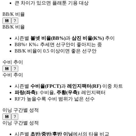
큰 차이가 있으면 플래툰 기용 대상
BB/K 비율
💾
?
BB/K 비율
시즌별
볼넷 비율(BB%)
과
삼진 비율(K%)
추이
BB%↑ K%↓ 추세면 선구안이 좋아지는 중
BB/K 비율이 0.5 이상이면 좋은 선구안
수비 추이
💾
?
수비 추이
시즌별
수비율(FPCT)
과
레인지팩터(RF)
이중 차트
파랑(좌축)
: 수비율,
주황(우축)
: 레인지팩터
RF가 높을수록 수비 범위가 넓은 선수
이닝 구간별 성적
💾
?
이닝 구간별 성적
시즌별
초반/중반/후반 이닝
에서의 타율 비교