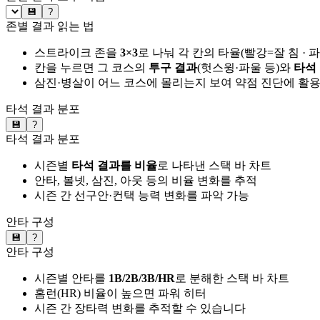
💾
?
존별 결과 읽는 법
스트라이크 존을
3×3
로 나눠 각 칸의 타율(빨강=잘 침 · 
칸을 누르면 그 코스의
투구 결과
(헛스윙·파울 등)와
타석
삼진·병살이 어느 코스에 몰리는지 보여 약점 진단에 활
타석 결과 분포
💾
?
타석 결과 분포
시즌별
타석 결과를 비율
로 나타낸 스택 바 차트
안타, 볼넷, 삼진, 아웃 등의 비율 변화를 추적
시즌 간 선구안·컨택 능력 변화를 파악 가능
안타 구성
💾
?
안타 구성
시즌별 안타를
1B/2B/3B/HR
로 분해한 스택 바 차트
홈런(HR) 비율이 높으면 파워 히터
시즌 간 장타력 변화를 추적할 수 있습니다