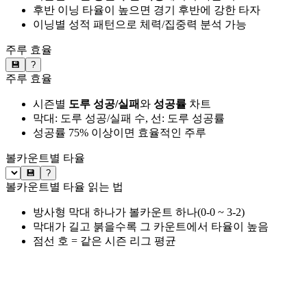
후반 이닝 타율이 높으면 경기 후반에 강한 타자
이닝별 성적 패턴으로 체력/집중력 분석 가능
주루 효율
💾
?
주루 효율
시즌별
도루 성공/실패
와
성공률
차트
막대: 도루 성공/실패 수, 선: 도루 성공률
성공률 75% 이상이면 효율적인 주루
볼카운트별 타율
💾
?
볼카운트별 타율 읽는 법
방사형 막대 하나가 볼카운트 하나(0-0 ~ 3-2)
막대가 길고 붉을수록 그 카운트에서 타율이 높음
점선 호 = 같은 시즌 리그 평균