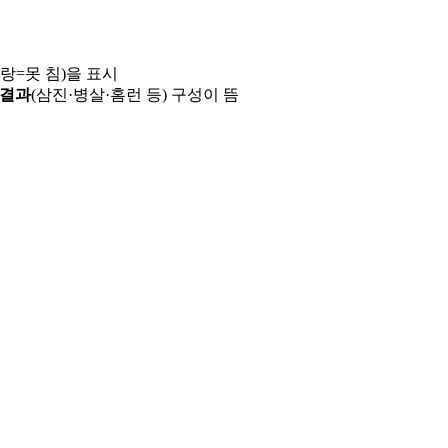
파랑=못 침)을 표시
 결과
(삼진·병살·홈런 등) 구성이 뜸
용