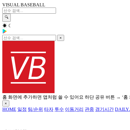
VISUAL BASEBALL
🔍
☀
☾
×
홈 화면에 추가하면 앱처럼 쓸 수 있어요
하단 공유 버튼 → ‘홈
×
HOME
일정
팀/순위
타자
투수
이동거리
관중
경기시간
DAILY