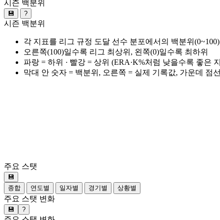
시즌 백분위
💾
?
시즌 백분위
각 지표를 리그 규정 도달 선수 분포에서의 백분위(0~100
오른쪽(100)일수록 리그 최상위, 왼쪽(0)일수록 최하위
파랑 = 하위 · 빨강 = 상위 (ERA·K%처럼 낮을수록 좋은
막대 안 숫자 = 백분위, 오른쪽 = 실제 기록값, 가운데 점
주요 스탯
💾
종합
연도별
일자별
경기별
상황별
주요 스탯 변화
💾
?
주요 스탯 변화