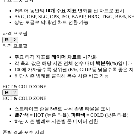
커리어 동안의
10개 주요 지표
변화를 선 차트로 표시
AVG, OBP, SLG, OPS, ISO, BABIP, HR/G, TB/G, BB%, K
상단 토글로 막대/선 차트 전환 가능
타격 프로필
💾
?
타격 프로필
주요 타격 지표를
레이더 차트
로 시각화
각 축의 값은 해당 시즌 전체 선수 대비
백분위(%)
입니다
100에 가까울수록 상위권 (K%, GIDP 등 낮을수록 좋은 
하단 시즌 범례를 클릭해 복수 시즌 비교 가능
HOT & COLD ZONE
💾
?
HOT & COLD ZONE
스트라이크 존을
5x5
로 나눠 존별 타율을 표시
빨간색
= HOT (높은 타율),
파란색
= COLD (낮은 타율)
하단 시즌 범례로 시즌별 존 데이터 전환
존별 결과
포수 시점