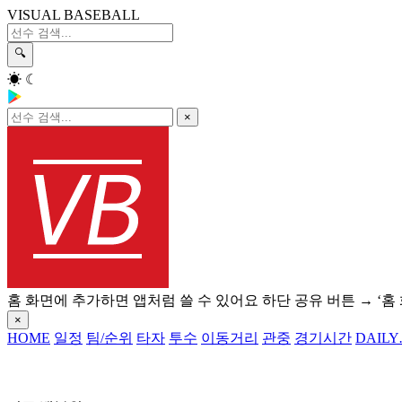
VISUAL BASEBALL
🔍
☀
☾
×
홈 화면에 추가하면 앱처럼 쓸 수 있어요
하단 공유 버튼 → ‘홈
×
HOME
일정
팀/순위
타자
투수
이동거리
관중
경기시간
DAILY