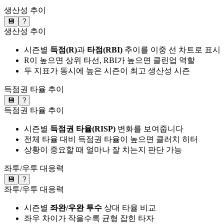
생산성 추이
💾
?
생산성 추이
시즌별
득점(R)
과
타점(RBI)
추이를 이중 선 차트로 표시
R이 높으면 상위 타선, RBI가 높으면 클린업 역할
두 지표가 동시에 높은 시즌이 최고 생산성 시즌
득점권 타율 추이
💾
?
득점권 타율 추이
시즌별
득점권 타율(RISP)
변화를 보여줍니다
전체 타율 대비 득점권 타율이 높으면 클러치 히터
상황이 중요할 때 얼마나 잘 치는지 판단 가능
좌투/우투 대응력
💾
?
좌투/우투 대응력
시즌별
좌완/우완 투수
상대 타율 비교
좌우 차이가 작을수록 균형 잡힌 타자