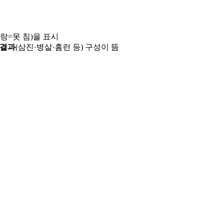
파랑=못 침)을 표시
 결과
(삼진·병살·홈런 등) 구성이 뜸
용