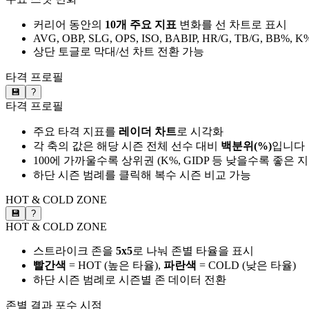
커리어 동안의
10개 주요 지표
변화를 선 차트로 표시
AVG, OBP, SLG, OPS, ISO, BABIP, HR/G, TB/G, BB%, K
상단 토글로 막대/선 차트 전환 가능
타격 프로필
💾
?
타격 프로필
주요 타격 지표를
레이더 차트
로 시각화
각 축의 값은 해당 시즌 전체 선수 대비
백분위(%)
입니다
100에 가까울수록 상위권 (K%, GIDP 등 낮을수록 좋은 
하단 시즌 범례를 클릭해 복수 시즌 비교 가능
HOT & COLD ZONE
💾
?
HOT & COLD ZONE
스트라이크 존을
5x5
로 나눠 존별 타율을 표시
빨간색
= HOT (높은 타율),
파란색
= COLD (낮은 타율)
하단 시즌 범례로 시즌별 존 데이터 전환
존별 결과
포수 시점