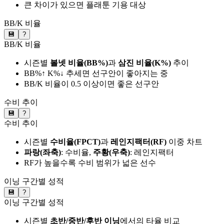
큰 차이가 있으면 플래툰 기용 대상
BB/K 비율
💾
?
BB/K 비율
시즌별
볼넷 비율(BB%)
과
삼진 비율(K%)
추이
BB%↑ K%↓ 추세면 선구안이 좋아지는 중
BB/K 비율이 0.5 이상이면 좋은 선구안
수비 추이
💾
?
수비 추이
시즌별
수비율(FPCT)
과
레인지팩터(RF)
이중 차트
파랑(좌축)
: 수비율,
주황(우축)
: 레인지팩터
RF가 높을수록 수비 범위가 넓은 선수
이닝 구간별 성적
💾
?
이닝 구간별 성적
시즌별
초반/중반/후반 이닝
에서의 타율 비교