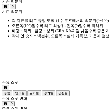
시즌 백분위
💾
?
시즌 백분위
각 지표를 리그 규정 도달 선수 분포에서의 백분위(0~100
오른쪽(100)일수록 리그 최상위, 왼쪽(0)일수록 최하위
파랑 = 하위 · 빨강 = 상위 (ERA·K%처럼 낮을수록 좋은
막대 안 숫자 = 백분위, 오른쪽 = 실제 기록값, 가운데 점
주요 스탯
💾
종합
연도별
일자별
경기별
상황별
주요 스탯 변화
💾
?
주요 스탯 변화