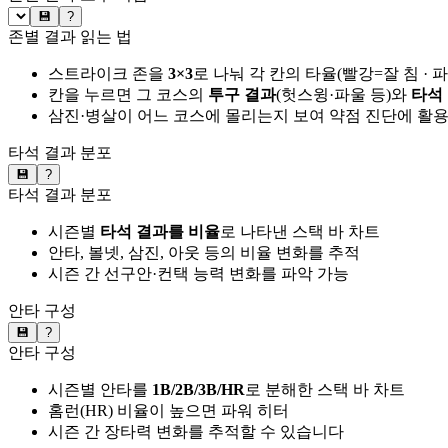
💾
?
존별 결과 읽는 법
스트라이크 존을
3×3
로 나눠 각 칸의 타율(빨강=잘 침 · 
칸을 누르면 그 코스의
투구 결과
(헛스윙·파울 등)와
타석
삼진·병살이 어느 코스에 몰리는지 보여 약점 진단에 활
타석 결과 분포
💾
?
타석 결과 분포
시즌별
타석 결과를 비율
로 나타낸 스택 바 차트
안타, 볼넷, 삼진, 아웃 등의 비율 변화를 추적
시즌 간 선구안·컨택 능력 변화를 파악 가능
안타 구성
💾
?
안타 구성
시즌별 안타를
1B/2B/3B/HR
로 분해한 스택 바 차트
홈런(HR) 비율이 높으면 파워 히터
시즌 간 장타력 변화를 추적할 수 있습니다