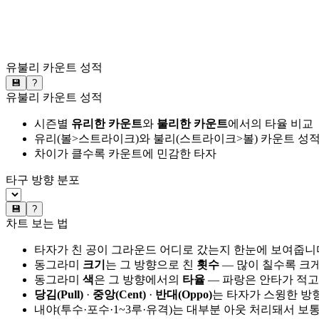
유불리 카운트 성적
💾
?
유불리 카운트 성적
시즌별
유리한 카운트
와
불리한 카운트
에서의 타율 비교
유리(볼>스트라이크)와 불리(스트라이크>볼) 카운트 성적
차이가 클수록 카운트에 민감한 타자
타구 방향 분포
💾
?
차트 보는 법
타자가 친 공이 그라운드 어디로 갔는지 한눈에 보여줍니
동그라미
크기
는 그 방향으로 친
횟수
— 많이 칠수록 크
동그라미
색
은 그 방향에서의
타율
— 파랑은 안타가 적고
당김(Pull)
·
중앙(Cent)
·
반대(Oppo)
는 타자가 스윙한 방
내야(투수·포수·1~3루·유격)는 대부분 아웃 처리돼서 보