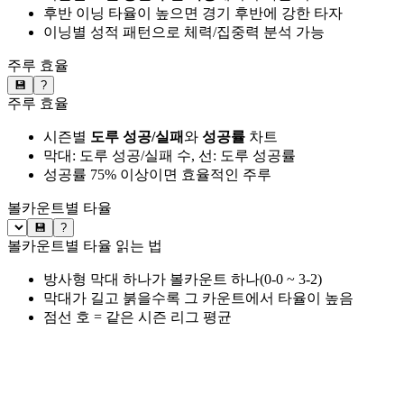
후반 이닝 타율이 높으면 경기 후반에 강한 타자
이닝별 성적 패턴으로 체력/집중력 분석 가능
주루 효율
💾
?
주루 효율
시즌별
도루 성공/실패
와
성공률
차트
막대: 도루 성공/실패 수, 선: 도루 성공률
성공률 75% 이상이면 효율적인 주루
볼카운트별 타율
💾
?
볼카운트별 타율 읽는 법
방사형 막대 하나가 볼카운트 하나(0-0 ~ 3-2)
막대가 길고 붉을수록 그 카운트에서 타율이 높음
점선 호 = 같은 시즌 리그 평균