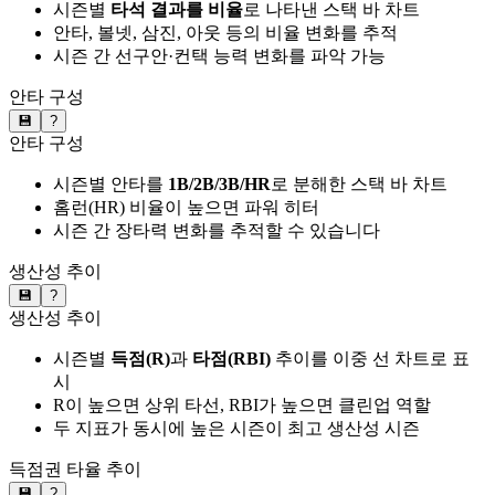
시즌별
타석 결과를 비율
로 나타낸 스택 바 차트
안타, 볼넷, 삼진, 아웃 등의 비율 변화를 추적
시즌 간 선구안·컨택 능력 변화를 파악 가능
안타 구성
💾
?
안타 구성
시즌별 안타를
1B/2B/3B/HR
로 분해한 스택 바 차트
홈런(HR) 비율이 높으면 파워 히터
시즌 간 장타력 변화를 추적할 수 있습니다
생산성 추이
💾
?
생산성 추이
시즌별
득점(R)
과
타점(RBI)
추이를 이중 선 차트로 표
시
R이 높으면 상위 타선, RBI가 높으면 클린업 역할
두 지표가 동시에 높은 시즌이 최고 생산성 시즌
득점권 타율 추이
💾
?