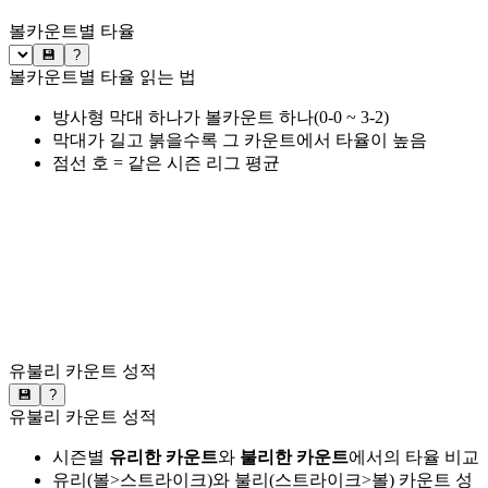
볼카운트별 타율
💾
?
볼카운트별 타율 읽는 법
방사형 막대 하나가 볼카운트 하나(0-0 ~ 3-2)
막대가 길고 붉을수록 그 카운트에서 타율이 높음
점선 호 = 같은 시즌 리그 평균
유불리 카운트 성적
💾
?
유불리 카운트 성적
시즌별
유리한 카운트
와
불리한 카운트
에서의 타율 비교
유리(볼>스트라이크)와 불리(스트라이크>볼) 카운트 성