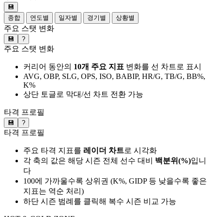
💾
종합
연도별
일자별
경기별
상황별
주요 스탯 변화
💾
?
주요 스탯 변화
커리어 동안의
10개 주요 지표
변화를 선 차트로 표시
AVG, OBP, SLG, OPS, ISO, BABIP, HR/G, TB/G, BB%,
K%
상단 토글로 막대/선 차트 전환 가능
타격 프로필
💾
?
타격 프로필
주요 타격 지표를
레이더 차트
로 시각화
각 축의 값은 해당 시즌 전체 선수 대비
백분위(%)
입니
다
100에 가까울수록 상위권 (K%, GIDP 등 낮을수록 좋은
지표는 역순 처리)
하단 시즌 범례를 클릭해 복수 시즌 비교 가능