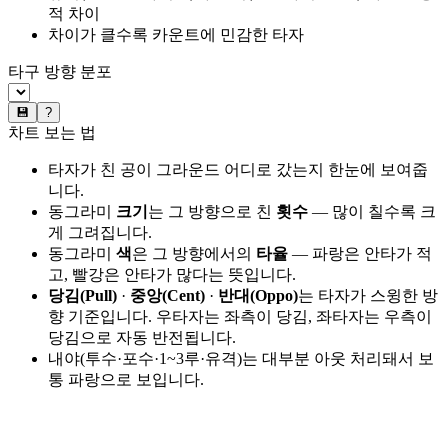
적 차이
차이가 클수록 카운트에 민감한 타자
타구 방향 분포
💾
?
차트 보는 법
타자가 친 공이 그라운드 어디로 갔는지 한눈에 보여줍
니다.
동그라미
크기
는 그 방향으로 친
횟수
— 많이 칠수록 크
게 그려집니다.
동그라미
색
은 그 방향에서의
타율
— 파랑은 안타가 적
고, 빨강은 안타가 많다는 뜻입니다.
당김(Pull)
·
중앙(Cent)
·
반대(Oppo)
는 타자가 스윙한 방
향 기준입니다. 우타자는 좌측이 당김, 좌타자는 우측이
당김으로 자동 반전됩니다.
내야(투수·포수·1~3루·유격)는 대부분 아웃 처리돼서 보
통 파랑으로 보입니다.