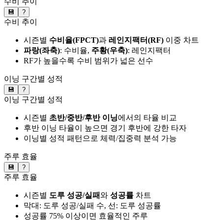
수비 추이
💾
?
수비 추이
시즌별
수비율(FPCT)
과
레인지팩터(RF)
이중 차트
파랑(좌축)
: 수비율,
주황(우축)
: 레인지팩터
RF가 높을수록 수비 범위가 넓은 선수
이닝 구간별 성적
💾
?
이닝 구간별 성적
시즌별
초반/중반/후반 이닝
에서의 타율 비교
후반 이닝 타율이 높으면 경기 후반에 강한 타자
이닝별 성적 패턴으로 체력/집중력 분석 가능
주루 효율
💾
?
주루 효율
시즌별
도루 성공/실패
와
성공률
차트
막대: 도루 성공/실패 수, 선: 도루 성공률
성공률 75% 이상이면 효율적인 주루