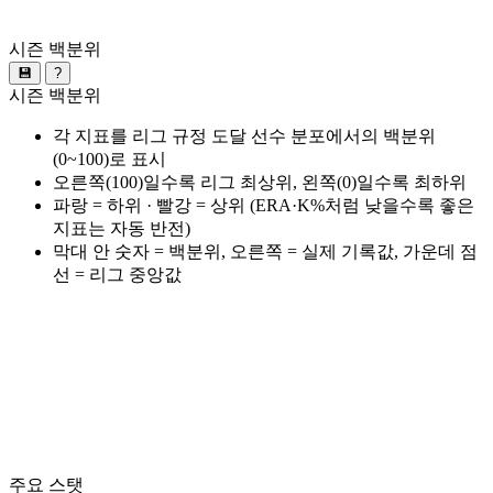
시즌 백분위
💾
?
시즌 백분위
각 지표를 리그 규정 도달 선수 분포에서의 백분위
(0~100)로 표시
오른쪽(100)일수록 리그 최상위, 왼쪽(0)일수록 최하위
파랑 = 하위 · 빨강 = 상위 (ERA·K%처럼 낮을수록 좋은
지표는 자동 반전)
막대 안 숫자 = 백분위, 오른쪽 = 실제 기록값, 가운데 점
선 = 리그 중앙값
주요 스탯