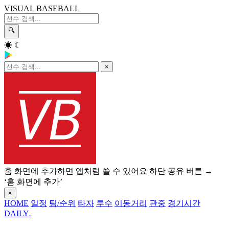
VISUAL BASEBALL
🔍
☀
☾
×
홈 화면에 추가하면 앱처럼 쓸 수 있어요
하단 공유 버튼 →
‘홈 화면에 추가’
×
HOME
일정
팀/순위
타자
투수
이동거리
관중
경기시간
DAILY
.