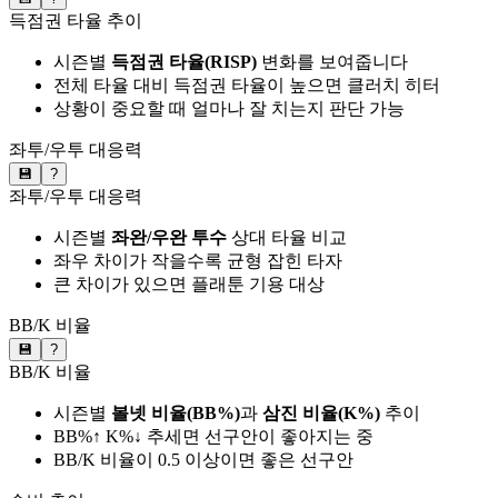
득점권 타율 추이
시즌별
득점권 타율(RISP)
변화를 보여줍니다
전체 타율 대비 득점권 타율이 높으면 클러치 히터
상황이 중요할 때 얼마나 잘 치는지 판단 가능
좌투/우투 대응력
💾
?
좌투/우투 대응력
시즌별
좌완/우완 투수
상대 타율 비교
좌우 차이가 작을수록 균형 잡힌 타자
큰 차이가 있으면 플래툰 기용 대상
BB/K 비율
💾
?
BB/K 비율
시즌별
볼넷 비율(BB%)
과
삼진 비율(K%)
추이
BB%↑ K%↓ 추세면 선구안이 좋아지는 중
BB/K 비율이 0.5 이상이면 좋은 선구안