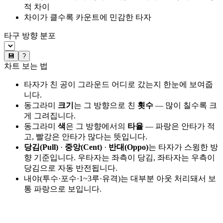
적 차이
차이가 클수록 카운트에 민감한 타자
타구 방향 분포
💾
?
차트 보는 법
타자가 친 공이 그라운드 어디로 갔는지 한눈에 보여줍
니다.
동그라미
크기
는 그 방향으로 친
횟수
— 많이 칠수록 크
게 그려집니다.
동그라미
색
은 그 방향에서의
타율
— 파랑은 안타가 적
고, 빨강은 안타가 많다는 뜻입니다.
당김(Pull)
·
중앙(Cent)
·
반대(Oppo)
는 타자가 스윙한 방
향 기준입니다. 우타자는 좌측이 당김, 좌타자는 우측이
당김으로 자동 반전됩니다.
내야(투수·포수·1~3루·유격)는 대부분 아웃 처리돼서 보
통 파랑으로 보입니다.