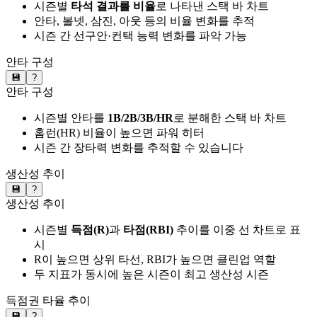
시즌별
타석 결과를 비율
로 나타낸 스택 바 차트
안타, 볼넷, 삼진, 아웃 등의 비율 변화를 추적
시즌 간 선구안·컨택 능력 변화를 파악 가능
안타 구성
💾
?
안타 구성
시즌별 안타를
1B/2B/3B/HR
로 분해한 스택 바 차트
홈런(HR) 비율이 높으면 파워 히터
시즌 간 장타력 변화를 추적할 수 있습니다
생산성 추이
💾
?
생산성 추이
시즌별
득점(R)
과
타점(RBI)
추이를 이중 선 차트로 표
시
R이 높으면 상위 타선, RBI가 높으면 클린업 역할
두 지표가 동시에 높은 시즌이 최고 생산성 시즌
득점권 타율 추이
💾
?