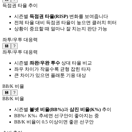
득점권 타율 추이
시즌별
득점권 타율(RISP)
변화를 보여줍니다
전체 타율 대비 득점권 타율이 높으면 클러치 히터
상황이 중요할 때 얼마나 잘 치는지 판단 가능
좌투/우투 대응력
💾
?
좌투/우투 대응력
시즌별
좌완/우완 투수
상대 타율 비교
좌우 차이가 작을수록 균형 잡힌 타자
큰 차이가 있으면 플래툰 기용 대상
BB/K 비율
💾
?
BB/K 비율
시즌별
볼넷 비율(BB%)
과
삼진 비율(K%)
추이
BB%↑ K%↓ 추세면 선구안이 좋아지는 중
BB/K 비율이 0.5 이상이면 좋은 선구안