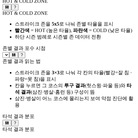
HOT & COLD ZONE
💾
?
HOT & COLD ZONE
스트라이크 존을
5x5
로 나눠 존별 타율을 표시
빨간색
= HOT (높은 타율),
파란색
= COLD (낮은 타율)
하단 시즌 범례로 시즌별 존 데이터 전환
존별 결과
포수 시점
💾
?
존별 결과 읽는 법
스트라이크 존을
3×3
로 나눠 각 칸의 타율(빨강=잘 침 ·
파랑=못 침)을 표시
칸을 누르면 그 코스의
투구 결과
(헛스윙·파울 등)와
타
석 결과
(삼진·병살·홈런 등) 구성이 뜸
삼진·병살이 어느 코스에 몰리는지 보여 약점 진단에 활
용
타석 결과 분포
💾
?
타석 결과 분포