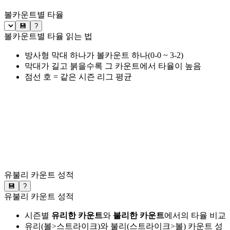
볼카운트별 타율
💾
?
볼카운트별 타율 읽는 법
방사형 막대 하나가 볼카운트 하나(0-0 ~ 3-2)
막대가 길고 붉을수록 그 카운트에서 타율이 높음
점선 호 = 같은 시즌 리그 평균
유불리 카운트 성적
💾
?
유불리 카운트 성적
시즌별
유리한 카운트
와
불리한 카운트
에서의 타율 비교
유리(볼>스트라이크)와 불리(스트라이크>볼) 카운트 성