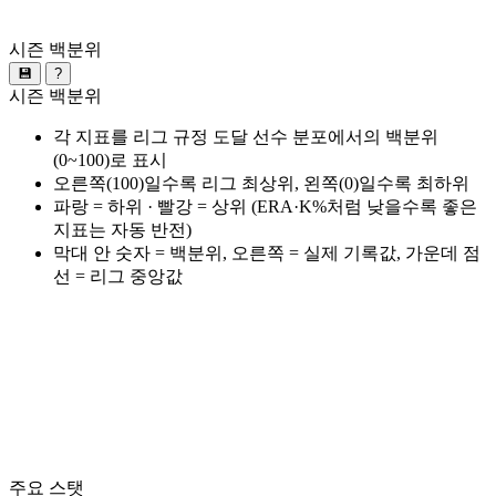
시즌 백분위
💾
?
시즌 백분위
각 지표를 리그 규정 도달 선수 분포에서의 백분위
(0~100)로 표시
오른쪽(100)일수록 리그 최상위, 왼쪽(0)일수록 최하위
파랑 = 하위 · 빨강 = 상위 (ERA·K%처럼 낮을수록 좋은
지표는 자동 반전)
막대 안 숫자 = 백분위, 오른쪽 = 실제 기록값, 가운데 점
선 = 리그 중앙값
주요 스탯