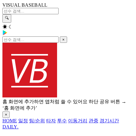
VISUAL BASEBALL
🔍
☀
☾
×
홈 화면에 추가하면 앱처럼 쓸 수 있어요
하단 공유 버튼 →
‘홈 화면에 추가’
×
HOME
일정
팀/순위
타자
투수
이동거리
관중
경기시간
DAILY
.