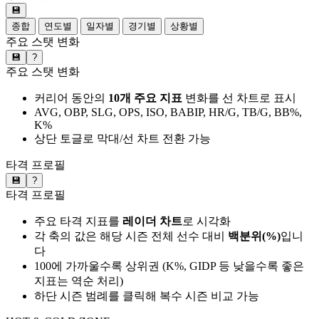
💾
종합
연도별
일자별
경기별
상황별
주요 스탯 변화
💾
?
주요 스탯 변화
커리어 동안의
10개 주요 지표
변화를 선 차트로 표시
AVG, OBP, SLG, OPS, ISO, BABIP, HR/G, TB/G, BB%,
K%
상단 토글로 막대/선 차트 전환 가능
타격 프로필
💾
?
타격 프로필
주요 타격 지표를
레이더 차트
로 시각화
각 축의 값은 해당 시즌 전체 선수 대비
백분위(%)
입니
다
100에 가까울수록 상위권 (K%, GIDP 등 낮을수록 좋은
지표는 역순 처리)
하단 시즌 범례를 클릭해 복수 시즌 비교 가능