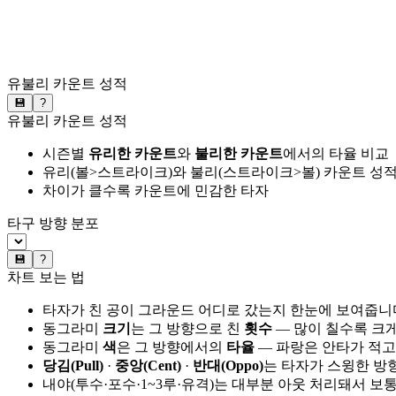
유불리 카운트 성적
💾
?
유불리 카운트 성적
시즌별
유리한 카운트
와
불리한 카운트
에서의 타율 비교
유리(볼>스트라이크)와 불리(스트라이크>볼) 카운트 성적
차이가 클수록 카운트에 민감한 타자
타구 방향 분포
💾
?
차트 보는 법
타자가 친 공이 그라운드 어디로 갔는지 한눈에 보여줍니
동그라미
크기
는 그 방향으로 친
횟수
— 많이 칠수록 크
동그라미
색
은 그 방향에서의
타율
— 파랑은 안타가 적고
당김(Pull)
·
중앙(Cent)
·
반대(Oppo)
는 타자가 스윙한 방
내야(투수·포수·1~3루·유격)는 대부분 아웃 처리돼서 보