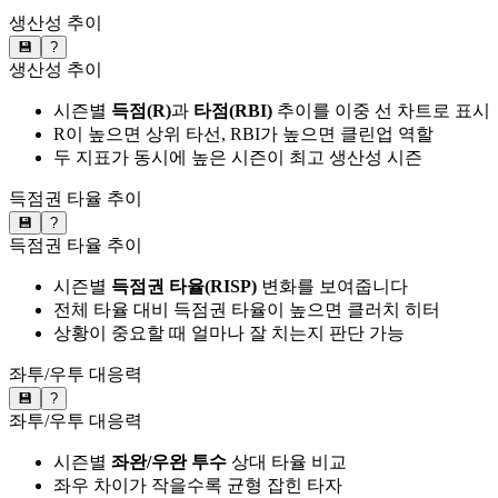
생산성 추이
💾
?
생산성 추이
시즌별
득점(R)
과
타점(RBI)
추이를 이중 선 차트로 표시
R이 높으면 상위 타선, RBI가 높으면 클린업 역할
두 지표가 동시에 높은 시즌이 최고 생산성 시즌
득점권 타율 추이
💾
?
득점권 타율 추이
시즌별
득점권 타율(RISP)
변화를 보여줍니다
전체 타율 대비 득점권 타율이 높으면 클러치 히터
상황이 중요할 때 얼마나 잘 치는지 판단 가능
좌투/우투 대응력
💾
?
좌투/우투 대응력
시즌별
좌완/우완 투수
상대 타율 비교
좌우 차이가 작을수록 균형 잡힌 타자