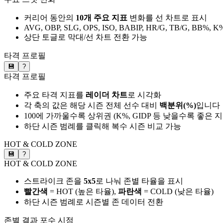
커리어 동안의
10개 주요 지표
변화를 선 차트로 표시
AVG, OBP, SLG, OPS, ISO, BABIP, HR/G, TB/G, BB%, K
상단 토글로 막대/선 차트 전환 가능
타격 프로필
💾
?
타격 프로필
주요 타격 지표를
레이더 차트
로 시각화
각 축의 값은 해당 시즌 전체 선수 대비
백분위(%)
입니다
100에 가까울수록 상위권 (K%, GIDP 등 낮을수록 좋은 
하단 시즌 범례를 클릭해 복수 시즌 비교 가능
HOT & COLD ZONE
💾
?
HOT & COLD ZONE
스트라이크 존을
5x5
로 나눠 존별 타율을 표시
빨간색
= HOT (높은 타율),
파란색
= COLD (낮은 타율)
하단 시즌 범례로 시즌별 존 데이터 전환
존별 결과
포수 시점