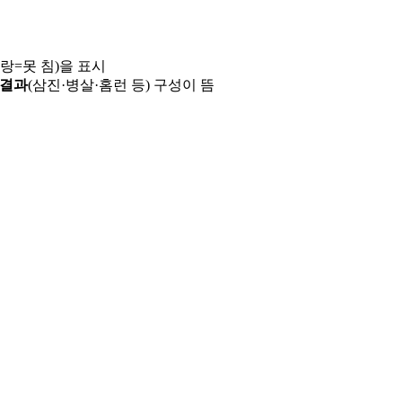
파랑=못 침)을 표시
 결과
(삼진·병살·홈런 등) 구성이 뜸
용