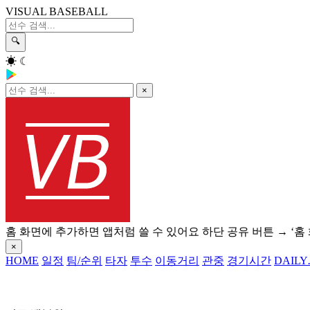
VISUAL BASEBALL
🔍
☀
☾
×
홈 화면에 추가하면 앱처럼 쓸 수 있어요
하단 공유 버튼 → ‘홈
×
HOME
일정
팀/순위
타자
투수
이동거리
관중
경기시간
DAILY