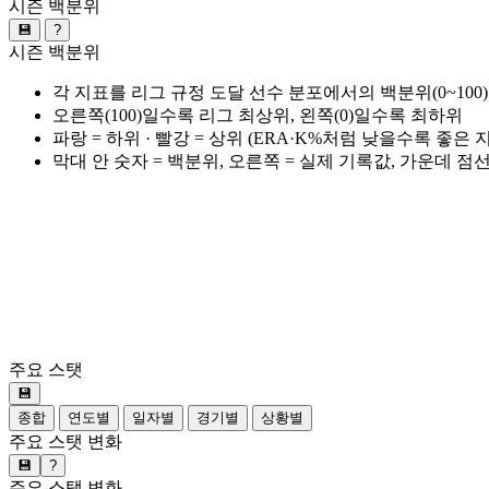
시즌 백분위
💾
?
시즌 백분위
각 지표를 리그 규정 도달 선수 분포에서의 백분위(0~100
오른쪽(100)일수록 리그 최상위, 왼쪽(0)일수록 최하위
파랑 = 하위 · 빨강 = 상위 (ERA·K%처럼 낮을수록 좋은
막대 안 숫자 = 백분위, 오른쪽 = 실제 기록값, 가운데 점
주요 스탯
💾
종합
연도별
일자별
경기별
상황별
주요 스탯 변화
💾
?
주요 스탯 변화