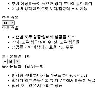
후반 이닝 타율이 높으면 경기 후반에 강한 타자
이닝별 성적 패턴으로 체력/집중력 분석 가능
주루 효율
💾
?
주루 효율
시즌별
도루 성공/실패
와
성공률
차트
막대: 도루 성공/실패 수, 선: 도루 성공률
성공률 75% 이상이면 효율적인 주루
볼카운트별 타율
💾
?
볼카운트별 타율 읽는 법
방사형 막대 하나가 볼카운트 하나(0-0 ~ 3-2)
막대가 길고 붉을수록 그 카운트에서 타율이 높음
점선 호 = 같은 시즌 리그 평균