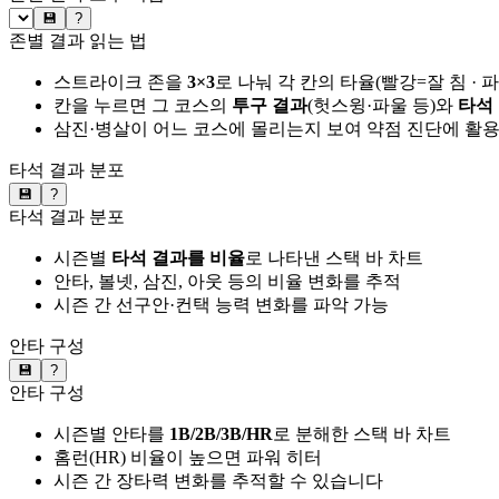
💾
?
존별 결과 읽는 법
스트라이크 존을
3×3
로 나눠 각 칸의 타율(빨강=잘 침 · 
칸을 누르면 그 코스의
투구 결과
(헛스윙·파울 등)와
타석
삼진·병살이 어느 코스에 몰리는지 보여 약점 진단에 활
타석 결과 분포
💾
?
타석 결과 분포
시즌별
타석 결과를 비율
로 나타낸 스택 바 차트
안타, 볼넷, 삼진, 아웃 등의 비율 변화를 추적
시즌 간 선구안·컨택 능력 변화를 파악 가능
안타 구성
💾
?
안타 구성
시즌별 안타를
1B/2B/3B/HR
로 분해한 스택 바 차트
홈런(HR) 비율이 높으면 파워 히터
시즌 간 장타력 변화를 추적할 수 있습니다