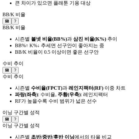
큰 차이가 있으면 플래툰 기용 대상
BB/K 비율
💾
?
BB/K 비율
시즌별
볼넷 비율(BB%)
과
삼진 비율(K%)
추이
BB%↑ K%↓ 추세면 선구안이 좋아지는 중
BB/K 비율이 0.5 이상이면 좋은 선구안
수비 추이
💾
?
수비 추이
시즌별
수비율(FPCT)
과
레인지팩터(RF)
이중 차트
파랑(좌축)
: 수비율,
주황(우축)
: 레인지팩터
RF가 높을수록 수비 범위가 넓은 선수
이닝 구간별 성적
💾
?
이닝 구간별 성적
시즌별
초반/중반/후반 이닝
에서의 타율 비교