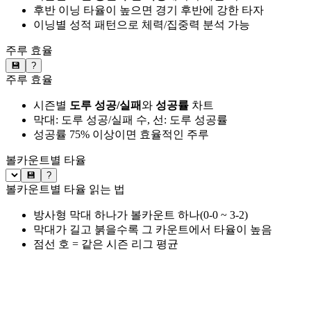
후반 이닝 타율이 높으면 경기 후반에 강한 타자
이닝별 성적 패턴으로 체력/집중력 분석 가능
주루 효율
💾
?
주루 효율
시즌별
도루 성공/실패
와
성공률
차트
막대: 도루 성공/실패 수, 선: 도루 성공률
성공률 75% 이상이면 효율적인 주루
볼카운트별 타율
💾
?
볼카운트별 타율 읽는 법
방사형 막대 하나가 볼카운트 하나(0-0 ~ 3-2)
막대가 길고 붉을수록 그 카운트에서 타율이 높음
점선 호 = 같은 시즌 리그 평균