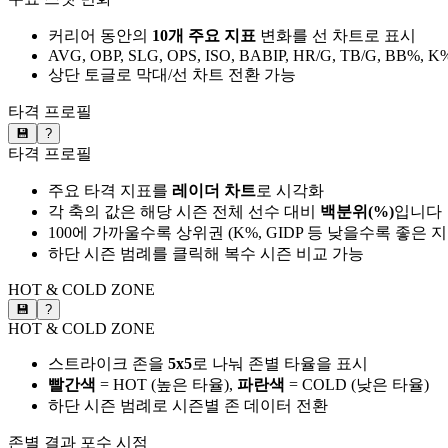
커리어 동안의
10개 주요 지표
변화를 선 차트로 표시
AVG, OBP, SLG, OPS, ISO, BABIP, HR/G, TB/G, BB%, K
상단 토글로 막대/선 차트 전환 가능
타격 프로필
💾
?
타격 프로필
주요 타격 지표를
레이더 차트
로 시각화
각 축의 값은 해당 시즌 전체 선수 대비
백분위(%)
입니다
100에 가까울수록 상위권 (K%, GIDP 등 낮을수록 좋은 
하단 시즌 범례를 클릭해 복수 시즌 비교 가능
HOT & COLD ZONE
💾
?
HOT & COLD ZONE
스트라이크 존을
5x5
로 나눠 존별 타율을 표시
빨간색
= HOT (높은 타율),
파란색
= COLD (낮은 타율)
하단 시즌 범례로 시즌별 존 데이터 전환
존별 결과
포수 시점