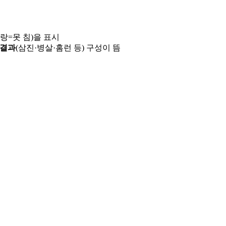
파랑=못 침)을 표시
 결과
(삼진·병살·홈런 등) 구성이 뜸
용