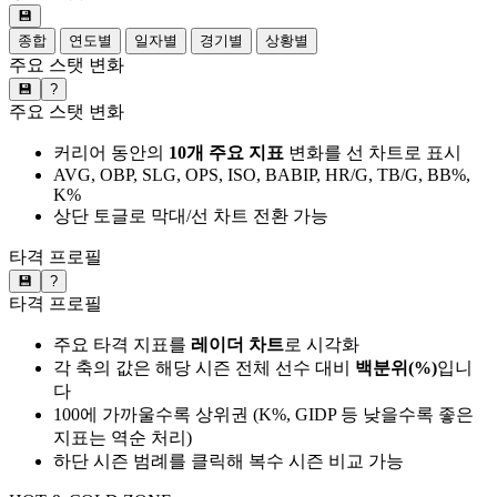
💾
종합
연도별
일자별
경기별
상황별
주요 스탯 변화
💾
?
주요 스탯 변화
커리어 동안의
10개 주요 지표
변화를 선 차트로 표시
AVG, OBP, SLG, OPS, ISO, BABIP, HR/G, TB/G, BB%,
K%
상단 토글로 막대/선 차트 전환 가능
타격 프로필
💾
?
타격 프로필
주요 타격 지표를
레이더 차트
로 시각화
각 축의 값은 해당 시즌 전체 선수 대비
백분위(%)
입니
다
100에 가까울수록 상위권 (K%, GIDP 등 낮을수록 좋은
지표는 역순 처리)
하단 시즌 범례를 클릭해 복수 시즌 비교 가능