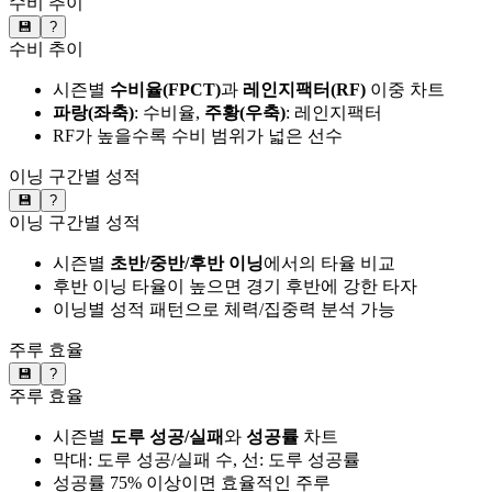
수비 추이
💾
?
수비 추이
시즌별
수비율(FPCT)
과
레인지팩터(RF)
이중 차트
파랑(좌축)
: 수비율,
주황(우축)
: 레인지팩터
RF가 높을수록 수비 범위가 넓은 선수
이닝 구간별 성적
💾
?
이닝 구간별 성적
시즌별
초반/중반/후반 이닝
에서의 타율 비교
후반 이닝 타율이 높으면 경기 후반에 강한 타자
이닝별 성적 패턴으로 체력/집중력 분석 가능
주루 효율
💾
?
주루 효율
시즌별
도루 성공/실패
와
성공률
차트
막대: 도루 성공/실패 수, 선: 도루 성공률
성공률 75% 이상이면 효율적인 주루