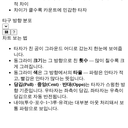
적 차이
차이가 클수록 카운트에 민감한 타자
타구 방향 분포
💾
?
차트 보는 법
타자가 친 공이 그라운드 어디로 갔는지 한눈에 보여줍
니다.
동그라미
크기
는 그 방향으로 친
횟수
— 많이 칠수록 크
게 그려집니다.
동그라미
색
은 그 방향에서의
타율
— 파랑은 안타가 적
고, 빨강은 안타가 많다는 뜻입니다.
당김(Pull)
·
중앙(Cent)
·
반대(Oppo)
는 타자가 스윙한 방
향 기준입니다. 우타자는 좌측이 당김, 좌타자는 우측이
당김으로 자동 반전됩니다.
내야(투수·포수·1~3루·유격)는 대부분 아웃 처리돼서 보
통 파랑으로 보입니다.