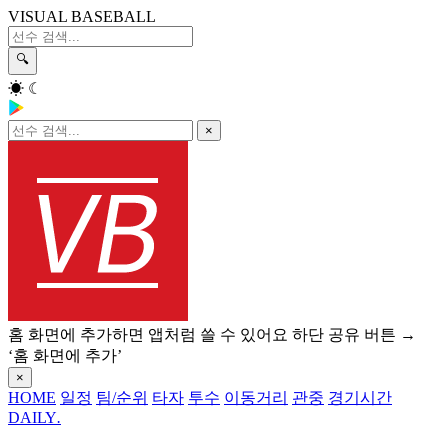
VISUAL BASEBALL
🔍
☀
☾
×
홈 화면에 추가하면 앱처럼 쓸 수 있어요
하단 공유 버튼 →
‘홈 화면에 추가’
×
HOME
일정
팀/순위
타자
투수
이동거리
관중
경기시간
DAILY
.