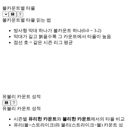
볼카운트별 타율
💾
?
볼카운트별 타율 읽는 법
방사형 막대 하나가 볼카운트 하나(0-0 ~ 3-2)
막대가 길고 붉을수록 그 카운트에서 타율이 높음
점선 호 = 같은 시즌 리그 평균
유불리 카운트 성적
💾
?
유불리 카운트 성적
시즌별
유리한 카운트
와
불리한 카운트
에서의 타율 비교
유리(볼>스트라이크)와 불리(스트라이크>볼) 카운트 성