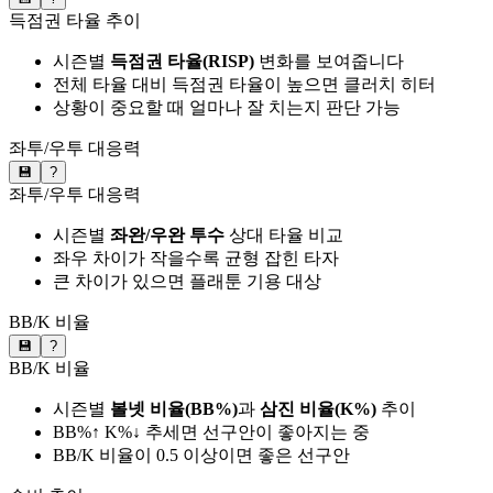
득점권 타율 추이
시즌별
득점권 타율(RISP)
변화를 보여줍니다
전체 타율 대비 득점권 타율이 높으면 클러치 히터
상황이 중요할 때 얼마나 잘 치는지 판단 가능
좌투/우투 대응력
💾
?
좌투/우투 대응력
시즌별
좌완/우완 투수
상대 타율 비교
좌우 차이가 작을수록 균형 잡힌 타자
큰 차이가 있으면 플래툰 기용 대상
BB/K 비율
💾
?
BB/K 비율
시즌별
볼넷 비율(BB%)
과
삼진 비율(K%)
추이
BB%↑ K%↓ 추세면 선구안이 좋아지는 중
BB/K 비율이 0.5 이상이면 좋은 선구안