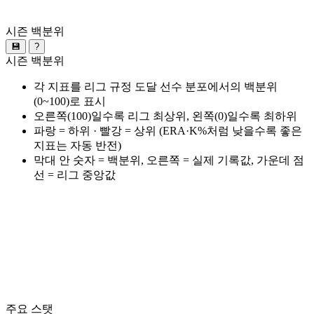
시즌 백분위
💾
?
시즌 백분위
각 지표를 리그 규정 도달 선수 분포에서의 백분위
(0~100)로 표시
오른쪽(100)일수록 리그 최상위, 왼쪽(0)일수록 최하위
파랑 = 하위 · 빨강 = 상위 (ERA·K%처럼 낮을수록 좋은
지표는 자동 반전)
막대 안 숫자 = 백분위, 오른쪽 = 실제 기록값, 가운데 점
선 = 리그 중앙값
주요 스탯