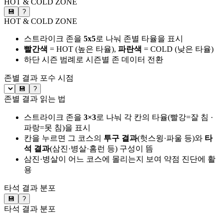
HOT & COLD ZONE
💾
?
HOT & COLD ZONE
스트라이크 존을
5x5
로 나눠 존별 타율을 표시
빨간색
= HOT (높은 타율),
파란색
= COLD (낮은 타율)
하단 시즌 범례로 시즌별 존 데이터 전환
존별 결과
포수 시점
💾
?
존별 결과 읽는 법
스트라이크 존을
3×3
로 나눠 각 칸의 타율(빨강=잘 침 ·
파랑=못 침)을 표시
칸을 누르면 그 코스의
투구 결과
(헛스윙·파울 등)와
타
석 결과
(삼진·병살·홈런 등) 구성이 뜸
삼진·병살이 어느 코스에 몰리는지 보여 약점 진단에 활
용
타석 결과 분포
💾
?
타석 결과 분포