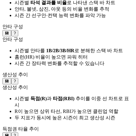
시즌별
타석 결과를 비율
로 나타낸 스택 바 차트
안타, 볼넷, 삼진, 아웃 등의 비율 변화를 추적
시즌 간 선구안·컨택 능력 변화를 파악 가능
안타 구성
💾
?
안타 구성
시즌별 안타를
1B/2B/3B/HR
로 분해한 스택 바 차트
홈런(HR) 비율이 높으면 파워 히터
시즌 간 장타력 변화를 추적할 수 있습니다
생산성 추이
💾
?
생산성 추이
시즌별
득점(R)
과
타점(RBI)
추이를 이중 선 차트로 표
시
R이 높으면 상위 타선, RBI가 높으면 클린업 역할
두 지표가 동시에 높은 시즌이 최고 생산성 시즌
득점권 타율 추이
💾
?