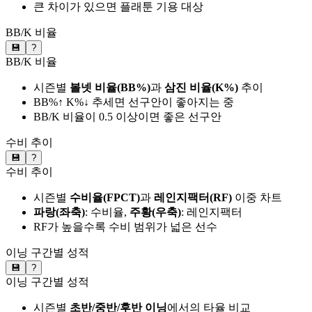
큰 차이가 있으면 플래툰 기용 대상
BB/K 비율
💾
?
BB/K 비율
시즌별
볼넷 비율(BB%)
과
삼진 비율(K%)
추이
BB%↑ K%↓ 추세면 선구안이 좋아지는 중
BB/K 비율이 0.5 이상이면 좋은 선구안
수비 추이
💾
?
수비 추이
시즌별
수비율(FPCT)
과
레인지팩터(RF)
이중 차트
파랑(좌축)
: 수비율,
주황(우축)
: 레인지팩터
RF가 높을수록 수비 범위가 넓은 선수
이닝 구간별 성적
💾
?
이닝 구간별 성적
시즌별
초반/중반/후반 이닝
에서의 타율 비교