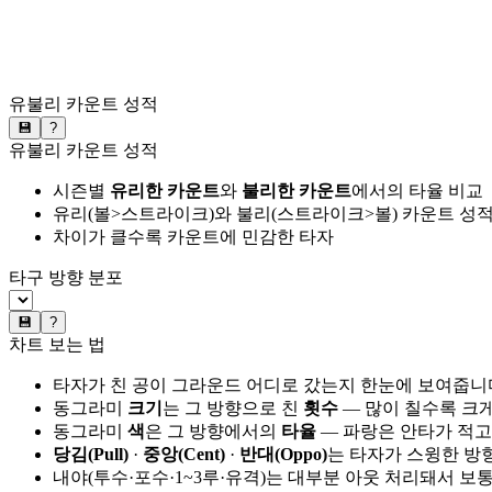
유불리 카운트 성적
💾
?
유불리 카운트 성적
시즌별
유리한 카운트
와
불리한 카운트
에서의 타율 비교
유리(볼>스트라이크)와 불리(스트라이크>볼) 카운트 성적
차이가 클수록 카운트에 민감한 타자
타구 방향 분포
💾
?
차트 보는 법
타자가 친 공이 그라운드 어디로 갔는지 한눈에 보여줍니
동그라미
크기
는 그 방향으로 친
횟수
— 많이 칠수록 크
동그라미
색
은 그 방향에서의
타율
— 파랑은 안타가 적고
당김(Pull)
·
중앙(Cent)
·
반대(Oppo)
는 타자가 스윙한 방
내야(투수·포수·1~3루·유격)는 대부분 아웃 처리돼서 보