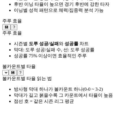
후반 이닝 타율이 높으면 경기 후반에 강한 타자
이닝별 성적 패턴으로 체력/집중력 분석 가능
주루 효율
💾
?
주루 효율
시즌별
도루 성공/실패
와
성공률
차트
막대: 도루 성공/실패 수, 선: 도루 성공률
성공률 75% 이상이면 효율적인 주루
볼카운트별 타율
💾
?
볼카운트별 타율 읽는 법
방사형 막대 하나가 볼카운트 하나(0-0 ~ 3-2)
막대가 길고 붉을수록 그 카운트에서 타율이 높음
점선 호 = 같은 시즌 리그 평균