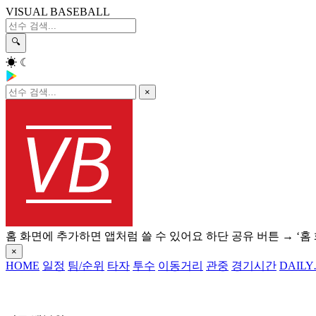
VISUAL BASEBALL
🔍
☀
☾
×
홈 화면에 추가하면 앱처럼 쓸 수 있어요
하단 공유 버튼 → ‘홈
×
HOME
일정
팀/순위
타자
투수
이동거리
관중
경기시간
DAILY