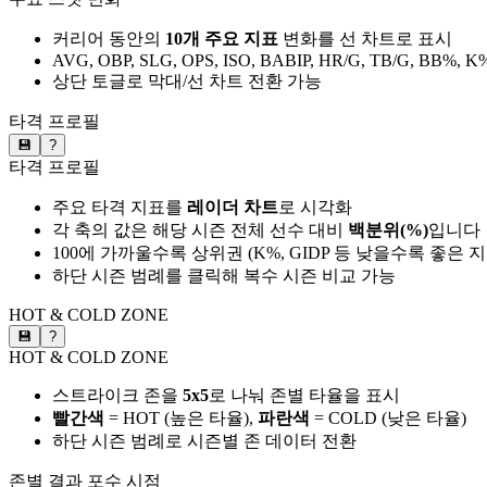
커리어 동안의
10개 주요 지표
변화를 선 차트로 표시
AVG, OBP, SLG, OPS, ISO, BABIP, HR/G, TB/G, BB%, K
상단 토글로 막대/선 차트 전환 가능
타격 프로필
💾
?
타격 프로필
주요 타격 지표를
레이더 차트
로 시각화
각 축의 값은 해당 시즌 전체 선수 대비
백분위(%)
입니다
100에 가까울수록 상위권 (K%, GIDP 등 낮을수록 좋은 
하단 시즌 범례를 클릭해 복수 시즌 비교 가능
HOT & COLD ZONE
💾
?
HOT & COLD ZONE
스트라이크 존을
5x5
로 나눠 존별 타율을 표시
빨간색
= HOT (높은 타율),
파란색
= COLD (낮은 타율)
하단 시즌 범례로 시즌별 존 데이터 전환
존별 결과
포수 시점