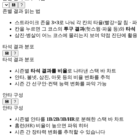
💾
?
존별 결과 읽는 법
스트라이크 존을
3×3
로 나눠 각 칸의 타율(빨강=잘 침 · 
칸을 누르면 그 코스의
투구 결과
(헛스윙·파울 등)와
타석
삼진·병살이 어느 코스에 몰리는지 보여 약점 진단에 활
타석 결과 분포
💾
?
타석 결과 분포
시즌별
타석 결과를 비율
로 나타낸 스택 바 차트
안타, 볼넷, 삼진, 아웃 등의 비율 변화를 추적
시즌 간 선구안·컨택 능력 변화를 파악 가능
안타 구성
💾
?
안타 구성
시즌별 안타를
1B/2B/3B/HR
로 분해한 스택 바 차트
홈런(HR) 비율이 높으면 파워 히터
시즌 간 장타력 변화를 추적할 수 있습니다