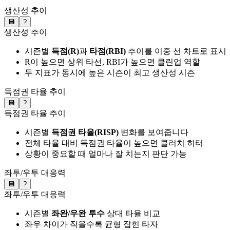
생산성 추이
💾
?
생산성 추이
시즌별
득점(R)
과
타점(RBI)
추이를 이중 선 차트로 표시
R이 높으면 상위 타선, RBI가 높으면 클린업 역할
두 지표가 동시에 높은 시즌이 최고 생산성 시즌
득점권 타율 추이
💾
?
득점권 타율 추이
시즌별
득점권 타율(RISP)
변화를 보여줍니다
전체 타율 대비 득점권 타율이 높으면 클러치 히터
상황이 중요할 때 얼마나 잘 치는지 판단 가능
좌투/우투 대응력
💾
?
좌투/우투 대응력
시즌별
좌완/우완 투수
상대 타율 비교
좌우 차이가 작을수록 균형 잡힌 타자