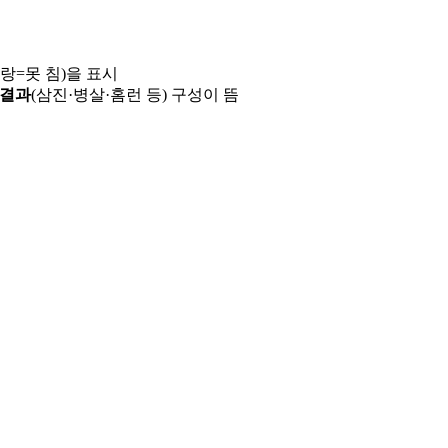
파랑=못 침)을 표시
 결과
(삼진·병살·홈런 등) 구성이 뜸
용