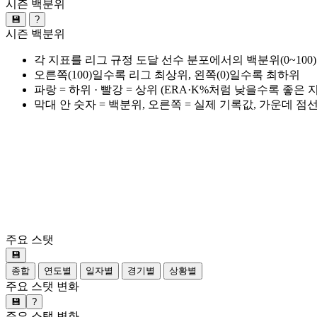
시즌 백분위
💾
?
시즌 백분위
각 지표를 리그 규정 도달 선수 분포에서의 백분위(0~100
오른쪽(100)일수록 리그 최상위, 왼쪽(0)일수록 최하위
파랑 = 하위 · 빨강 = 상위 (ERA·K%처럼 낮을수록 좋은
막대 안 숫자 = 백분위, 오른쪽 = 실제 기록값, 가운데 점
주요 스탯
💾
종합
연도별
일자별
경기별
상황별
주요 스탯 변화
💾
?
주요 스탯 변화