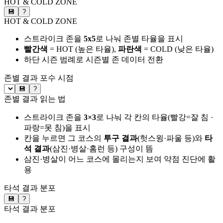
HOT & COLD ZONE
💾
?
HOT & COLD ZONE
스트라이크 존을
5x5
로 나눠 존별 타율을 표시
빨간색
= HOT (높은 타율),
파란색
= COLD (낮은 타율)
하단 시즌 범례로 시즌별 존 데이터 전환
존별 결과
포수 시점
💾
?
존별 결과 읽는 법
스트라이크 존을
3×3
로 나눠 각 칸의 타율(빨강=잘 침 ·
파랑=못 침)을 표시
칸을 누르면 그 코스의
투구 결과
(헛스윙·파울 등)와
타
석 결과
(삼진·병살·홈런 등) 구성이 뜸
삼진·병살이 어느 코스에 몰리는지 보여 약점 진단에 활
용
타석 결과 분포
💾
?
타석 결과 분포