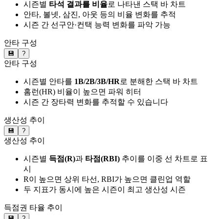
시즌별
타석 결과를 비율
로 나타낸 스택 바 차트
안타, 볼넷, 삼진, 아웃 등의 비율 변화를 추적
시즌 간 선구안·컨택 능력 변화를 파악 가능
안타 구성
💾
?
안타 구성
시즌별 안타를
1B/2B/3B/HR
로 분해한 스택 바 차트
홈런(HR) 비율이 높으면 파워 히터
시즌 간 장타력 변화를 추적할 수 있습니다
생산성 추이
💾
?
생산성 추이
시즌별
득점(R)
과
타점(RBI)
추이를 이중 선 차트로 표
시
R이 높으면 상위 타선, RBI가 높으면 클린업 역할
두 지표가 동시에 높은 시즌이 최고 생산성 시즌
득점권 타율 추이
💾
?