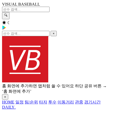
VISUAL BASEBALL
🔍
☀
☾
×
홈 화면에 추가하면 앱처럼 쓸 수 있어요
하단 공유 버튼 →
‘홈 화면에 추가’
×
HOME
일정
팀/순위
타자
투수
이동거리
관중
경기시간
DAILY
.