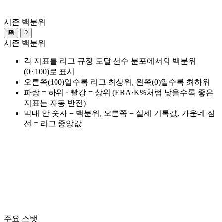
시즌 백분위
💾
?
시즌 백분위
각 지표를 리그 규정 도달 선수 분포에서의 백분위
(0~100)로 표시
오른쪽(100)일수록 리그 최상위, 왼쪽(0)일수록 최하위
파랑 = 하위 · 빨강 = 상위 (ERA·K%처럼 낮을수록 좋은
지표는 자동 반전)
막대 안 숫자 = 백분위, 오른쪽 = 실제 기록값, 가운데 점
선 = 리그 중앙값
주요 스탯