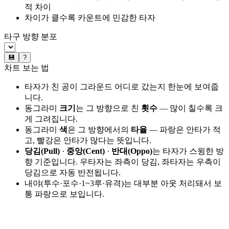
적 차이
차이가 클수록 카운트에 민감한 타자
타구 방향 분포
💾
?
차트 보는 법
타자가 친 공이 그라운드 어디로 갔는지 한눈에 보여줍
니다.
동그라미
크기
는 그 방향으로 친
횟수
— 많이 칠수록 크
게 그려집니다.
동그라미
색
은 그 방향에서의
타율
— 파랑은 안타가 적
고, 빨강은 안타가 많다는 뜻입니다.
당김(Pull)
·
중앙(Cent)
·
반대(Oppo)
는 타자가 스윙한 방
향 기준입니다. 우타자는 좌측이 당김, 좌타자는 우측이
당김으로 자동 반전됩니다.
내야(투수·포수·1~3루·유격)는 대부분 아웃 처리돼서 보
통 파랑으로 보입니다.