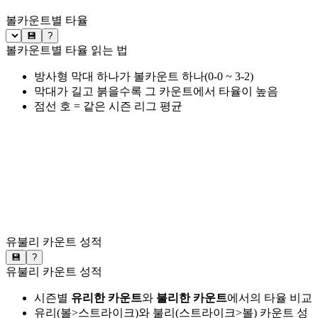
볼카운트별 타율
💾
?
볼카운트별 타율 읽는 법
방사형 막대 하나가 볼카운트 하나(0-0 ~ 3-2)
막대가 길고 붉을수록 그 카운트에서 타율이 높음
점선 호 = 같은 시즌 리그 평균
유불리 카운트 성적
💾
?
유불리 카운트 성적
시즌별
유리한 카운트
와
불리한 카운트
에서의 타율 비교
유리(볼>스트라이크)와 불리(스트라이크>볼) 카운트 성