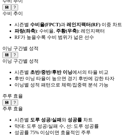
수비 추이
💾
?
수비 추이
시즌별
수비율(FPCT)
과
레인지팩터(RF)
이중 차트
파랑(좌축)
: 수비율,
주황(우축)
: 레인지팩터
RF가 높을수록 수비 범위가 넓은 선수
이닝 구간별 성적
💾
?
이닝 구간별 성적
시즌별
초반/중반/후반 이닝
에서의 타율 비교
후반 이닝 타율이 높으면 경기 후반에 강한 타자
이닝별 성적 패턴으로 체력/집중력 분석 가능
주루 효율
💾
?
주루 효율
시즌별
도루 성공/실패
와
성공률
차트
막대: 도루 성공/실패 수, 선: 도루 성공률
성공률 75% 이상이면 효율적인 주루