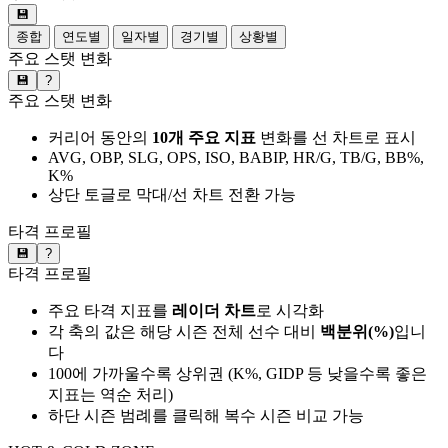
💾
종합
연도별
일자별
경기별
상황별
주요 스탯 변화
💾
?
주요 스탯 변화
커리어 동안의
10개 주요 지표
변화를 선 차트로 표시
AVG, OBP, SLG, OPS, ISO, BABIP, HR/G, TB/G, BB%,
K%
상단 토글로 막대/선 차트 전환 가능
타격 프로필
💾
?
타격 프로필
주요 타격 지표를
레이더 차트
로 시각화
각 축의 값은 해당 시즌 전체 선수 대비
백분위(%)
입니
다
100에 가까울수록 상위권 (K%, GIDP 등 낮을수록 좋은
지표는 역순 처리)
하단 시즌 범례를 클릭해 복수 시즌 비교 가능