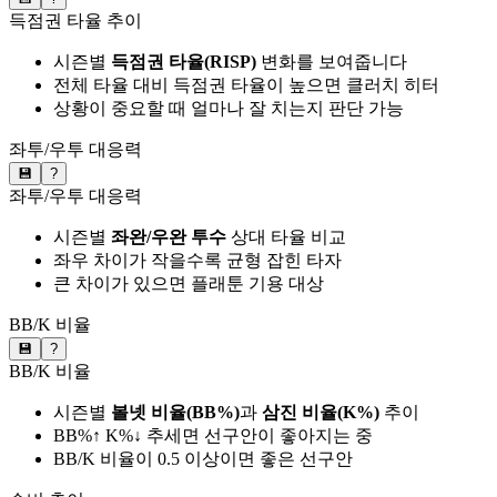
득점권 타율 추이
시즌별
득점권 타율(RISP)
변화를 보여줍니다
전체 타율 대비 득점권 타율이 높으면 클러치 히터
상황이 중요할 때 얼마나 잘 치는지 판단 가능
좌투/우투 대응력
💾
?
좌투/우투 대응력
시즌별
좌완/우완 투수
상대 타율 비교
좌우 차이가 작을수록 균형 잡힌 타자
큰 차이가 있으면 플래툰 기용 대상
BB/K 비율
💾
?
BB/K 비율
시즌별
볼넷 비율(BB%)
과
삼진 비율(K%)
추이
BB%↑ K%↓ 추세면 선구안이 좋아지는 중
BB/K 비율이 0.5 이상이면 좋은 선구안