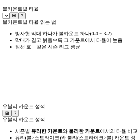
볼카운트별 타율
💾
?
볼카운트별 타율 읽는 법
방사형 막대 하나가 볼카운트 하나(0-0 ~ 3-2)
막대가 길고 붉을수록 그 카운트에서 타율이 높음
점선 호 = 같은 시즌 리그 평균
유불리 카운트 성적
💾
?
유불리 카운트 성적
시즌별
유리한 카운트
와
불리한 카운트
에서의 타율 비교
유리(볼>스트라이크)와 불리(스트라이크>볼) 카운트 성