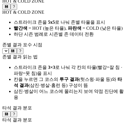
HOT & COLD ZONE
💾
?
HOT & COLD ZONE
스트라이크 존을
5x5
로 나눠 존별 타율을 표시
빨간색
= HOT (높은 타율),
파란색
= COLD (낮은 타율)
하단 시즌 범례로 시즌별 존 데이터 전환
존별 결과
포수 시점
💾
?
존별 결과 읽는 법
스트라이크 존을
3×3
로 나눠 각 칸의 타율(빨강=잘 침 ·
파랑=못 침)을 표시
칸을 누르면 그 코스의
투구 결과
(헛스윙·파울 등)와
타
석 결과
(삼진·병살·홈런 등) 구성이 뜸
삼진·병살이 어느 코스에 몰리는지 보여 약점 진단에 활
용
타석 결과 분포
💾
?
타석 결과 분포