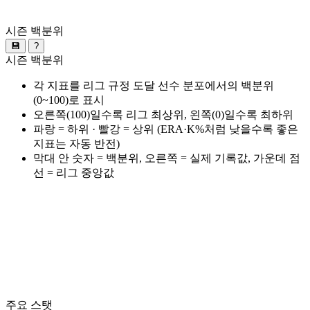
시즌 백분위
💾
?
시즌 백분위
각 지표를 리그 규정 도달 선수 분포에서의 백분위
(0~100)로 표시
오른쪽(100)일수록 리그 최상위, 왼쪽(0)일수록 최하위
파랑 = 하위 · 빨강 = 상위 (ERA·K%처럼 낮을수록 좋은
지표는 자동 반전)
막대 안 숫자 = 백분위, 오른쪽 = 실제 기록값, 가운데 점
선 = 리그 중앙값
주요 스탯