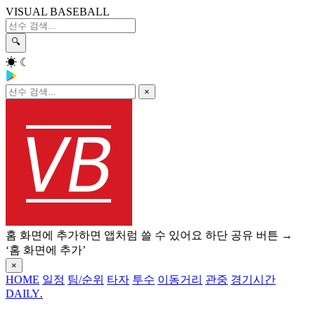
VISUAL BASEBALL
🔍
☀
☾
×
홈 화면에 추가하면 앱처럼 쓸 수 있어요
하단 공유 버튼 →
‘홈 화면에 추가’
×
HOME
일정
팀/순위
타자
투수
이동거리
관중
경기시간
DAILY
.