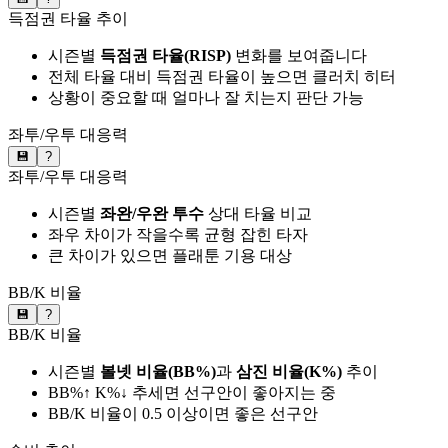
득점권 타율 추이
시즌별
득점권 타율(RISP)
변화를 보여줍니다
전체 타율 대비 득점권 타율이 높으면 클러치 히터
상황이 중요할 때 얼마나 잘 치는지 판단 가능
좌투/우투 대응력
💾
?
좌투/우투 대응력
시즌별
좌완/우완 투수
상대 타율 비교
좌우 차이가 작을수록 균형 잡힌 타자
큰 차이가 있으면 플래툰 기용 대상
BB/K 비율
💾
?
BB/K 비율
시즌별
볼넷 비율(BB%)
과
삼진 비율(K%)
추이
BB%↑ K%↓ 추세면 선구안이 좋아지는 중
BB/K 비율이 0.5 이상이면 좋은 선구안