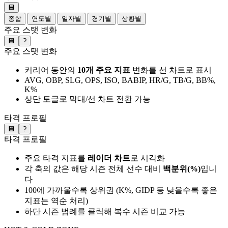
💾
종합
연도별
일자별
경기별
상황별
주요 스탯 변화
💾
?
주요 스탯 변화
커리어 동안의
10개 주요 지표
변화를 선 차트로 표시
AVG, OBP, SLG, OPS, ISO, BABIP, HR/G, TB/G, BB%,
K%
상단 토글로 막대/선 차트 전환 가능
타격 프로필
💾
?
타격 프로필
주요 타격 지표를
레이더 차트
로 시각화
각 축의 값은 해당 시즌 전체 선수 대비
백분위(%)
입니
다
100에 가까울수록 상위권 (K%, GIDP 등 낮을수록 좋은
지표는 역순 처리)
하단 시즌 범례를 클릭해 복수 시즌 비교 가능