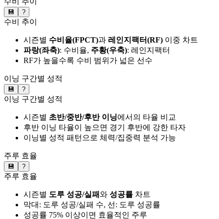
수비 추이
💾
?
수비 추이
시즌별
수비율(FPCT)
과
레인지팩터(RF)
이중 차트
파랑(좌축)
: 수비율,
주황(우축)
: 레인지팩터
RF가 높을수록 수비 범위가 넓은 선수
이닝 구간별 성적
💾
?
이닝 구간별 성적
시즌별
초반/중반/후반 이닝
에서의 타율 비교
후반 이닝 타율이 높으면 경기 후반에 강한 타자
이닝별 성적 패턴으로 체력/집중력 분석 가능
주루 효율
💾
?
주루 효율
시즌별
도루 성공/실패
와
성공률
차트
막대: 도루 성공/실패 수, 선: 도루 성공률
성공률 75% 이상이면 효율적인 주루