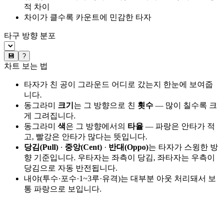
적 차이
차이가 클수록 카운트에 민감한 타자
타구 방향 분포
💾
?
차트 보는 법
타자가 친 공이 그라운드 어디로 갔는지 한눈에 보여줍
니다.
동그라미
크기
는 그 방향으로 친
횟수
— 많이 칠수록 크
게 그려집니다.
동그라미
색
은 그 방향에서의
타율
— 파랑은 안타가 적
고, 빨강은 안타가 많다는 뜻입니다.
당김(Pull)
·
중앙(Cent)
·
반대(Oppo)
는 타자가 스윙한 방
향 기준입니다. 우타자는 좌측이 당김, 좌타자는 우측이
당김으로 자동 반전됩니다.
내야(투수·포수·1~3루·유격)는 대부분 아웃 처리돼서 보
통 파랑으로 보입니다.