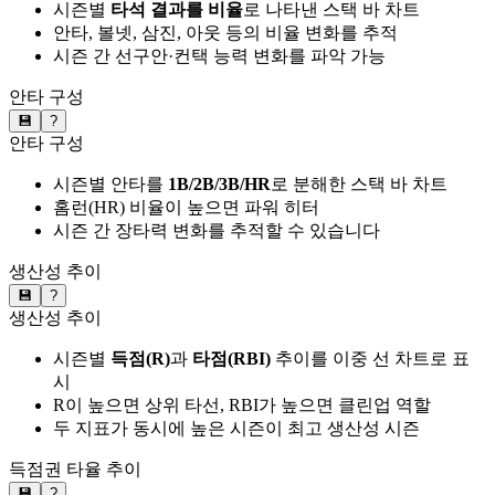
시즌별
타석 결과를 비율
로 나타낸 스택 바 차트
안타, 볼넷, 삼진, 아웃 등의 비율 변화를 추적
시즌 간 선구안·컨택 능력 변화를 파악 가능
안타 구성
💾
?
안타 구성
시즌별 안타를
1B/2B/3B/HR
로 분해한 스택 바 차트
홈런(HR) 비율이 높으면 파워 히터
시즌 간 장타력 변화를 추적할 수 있습니다
생산성 추이
💾
?
생산성 추이
시즌별
득점(R)
과
타점(RBI)
추이를 이중 선 차트로 표
시
R이 높으면 상위 타선, RBI가 높으면 클린업 역할
두 지표가 동시에 높은 시즌이 최고 생산성 시즌
득점권 타율 추이
💾
?