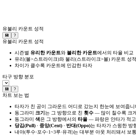
유불리 카운트 성적
💾
?
유불리 카운트 성적
시즌별
유리한 카운트
와
불리한 카운트
에서의 타율 비교
유리(볼>스트라이크)와 불리(스트라이크>볼) 카운트 성적
차이가 클수록 카운트에 민감한 타자
타구 방향 분포
💾
?
차트 보는 법
타자가 친 공이 그라운드 어디로 갔는지 한눈에 보여줍니
동그라미
크기
는 그 방향으로 친
횟수
— 많이 칠수록 크
동그라미
색
은 그 방향에서의
타율
— 파랑은 안타가 적고
당김(Pull)
·
중앙(Cent)
·
반대(Oppo)
는 타자가 스윙한 방
내야(투수·포수·1~3루·유격)는 대부분 아웃 처리돼서 보