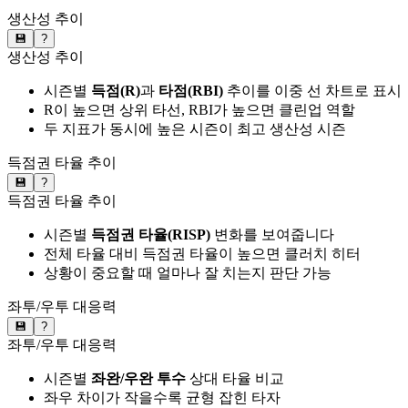
생산성 추이
💾
?
생산성 추이
시즌별
득점(R)
과
타점(RBI)
추이를 이중 선 차트로 표시
R이 높으면 상위 타선, RBI가 높으면 클린업 역할
두 지표가 동시에 높은 시즌이 최고 생산성 시즌
득점권 타율 추이
💾
?
득점권 타율 추이
시즌별
득점권 타율(RISP)
변화를 보여줍니다
전체 타율 대비 득점권 타율이 높으면 클러치 히터
상황이 중요할 때 얼마나 잘 치는지 판단 가능
좌투/우투 대응력
💾
?
좌투/우투 대응력
시즌별
좌완/우완 투수
상대 타율 비교
좌우 차이가 작을수록 균형 잡힌 타자