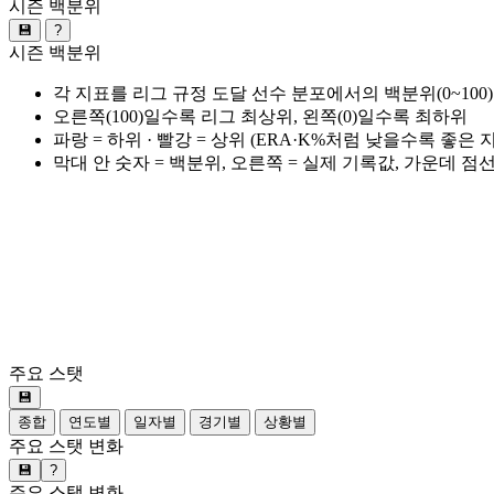
시즌 백분위
💾
?
시즌 백분위
각 지표를 리그 규정 도달 선수 분포에서의 백분위(0~100
오른쪽(100)일수록 리그 최상위, 왼쪽(0)일수록 최하위
파랑 = 하위 · 빨강 = 상위 (ERA·K%처럼 낮을수록 좋은
막대 안 숫자 = 백분위, 오른쪽 = 실제 기록값, 가운데 점
주요 스탯
💾
종합
연도별
일자별
경기별
상황별
주요 스탯 변화
💾
?
주요 스탯 변화