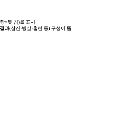
파랑=못 침)을 표시
 결과
(삼진·병살·홈런 등) 구성이 뜸
용