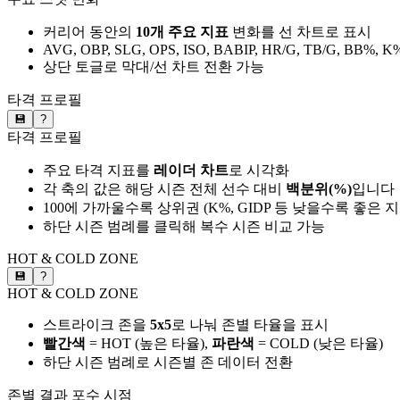
커리어 동안의
10개 주요 지표
변화를 선 차트로 표시
AVG, OBP, SLG, OPS, ISO, BABIP, HR/G, TB/G, BB%, K
상단 토글로 막대/선 차트 전환 가능
타격 프로필
💾
?
타격 프로필
주요 타격 지표를
레이더 차트
로 시각화
각 축의 값은 해당 시즌 전체 선수 대비
백분위(%)
입니다
100에 가까울수록 상위권 (K%, GIDP 등 낮을수록 좋은 
하단 시즌 범례를 클릭해 복수 시즌 비교 가능
HOT & COLD ZONE
💾
?
HOT & COLD ZONE
스트라이크 존을
5x5
로 나눠 존별 타율을 표시
빨간색
= HOT (높은 타율),
파란색
= COLD (낮은 타율)
하단 시즌 범례로 시즌별 존 데이터 전환
존별 결과
포수 시점