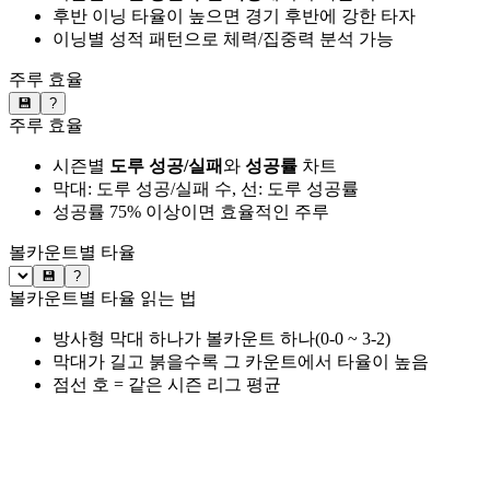
후반 이닝 타율이 높으면 경기 후반에 강한 타자
이닝별 성적 패턴으로 체력/집중력 분석 가능
주루 효율
💾
?
주루 효율
시즌별
도루 성공/실패
와
성공률
차트
막대: 도루 성공/실패 수, 선: 도루 성공률
성공률 75% 이상이면 효율적인 주루
볼카운트별 타율
💾
?
볼카운트별 타율 읽는 법
방사형 막대 하나가 볼카운트 하나(0-0 ~ 3-2)
막대가 길고 붉을수록 그 카운트에서 타율이 높음
점선 호 = 같은 시즌 리그 평균