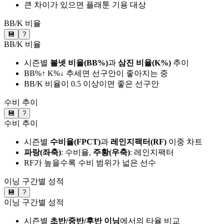
큰 차이가 있으면 플래툰 기용 대상
BB/K 비율
💾
?
BB/K 비율
시즌별
볼넷 비율(BB%)
과
삼진 비율(K%)
추이
BB%↑ K%↓ 추세면 선구안이 좋아지는 중
BB/K 비율이 0.5 이상이면 좋은 선구안
수비 추이
💾
?
수비 추이
시즌별
수비율(FPCT)
과
레인지팩터(RF)
이중 차트
파랑(좌축)
: 수비율,
주황(우축)
: 레인지팩터
RF가 높을수록 수비 범위가 넓은 선수
이닝 구간별 성적
💾
?
이닝 구간별 성적
시즌별
초반/중반/후반 이닝
에서의 타율 비교