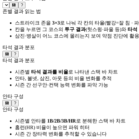
💾
?
존별 결과 읽는 법
스트라이크 존을
3×3
로 나눠 각 칸의 타율(빨강=잘 침 · 
칸을 누르면 그 코스의
투구 결과
(헛스윙·파울 등)와
타석
삼진·병살이 어느 코스에 몰리는지 보여 약점 진단에 활
타석 결과 분포
💾
?
타석 결과 분포
시즌별
타석 결과를 비율
로 나타낸 스택 바 차트
안타, 볼넷, 삼진, 아웃 등의 비율 변화를 추적
시즌 간 선구안·컨택 능력 변화를 파악 가능
안타 구성
💾
?
안타 구성
시즌별 안타를
1B/2B/3B/HR
로 분해한 스택 바 차트
홈런(HR) 비율이 높으면 파워 히터
시즌 간 장타력 변화를 추적할 수 있습니다