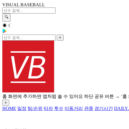
VISUAL BASEBALL
🔍
☀
☾
×
홈 화면에 추가하면 앱처럼 쓸 수 있어요
하단 공유 버튼 → ‘홈
×
HOME
일정
팀/순위
타자
투수
이동거리
관중
경기시간
DAILY