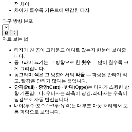
적 차이
차이가 클수록 카운트에 민감한 타자
타구 방향 분포
💾
?
차트 보는 법
타자가 친 공이 그라운드 어디로 갔는지 한눈에 보여줍
니다.
동그라미
크기
는 그 방향으로 친
횟수
— 많이 칠수록 크
게 그려집니다.
동그라미
색
은 그 방향에서의
타율
— 파랑은 안타가 적
고, 빨강은 안타가 많다는 뜻입니다.
당김(Pull)
·
중앙(Cent)
·
반대(Oppo)
는 타자가 스윙한 방
향 기준입니다. 우타자는 좌측이 당김, 좌타자는 우측이
당김으로 자동 반전됩니다.
내야(투수·포수·1~3루·유격)는 대부분 아웃 처리돼서 보
통 파랑으로 보입니다.