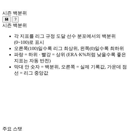
시즌 백분위
💾
?
시즌 백분위
각 지표를 리그 규정 도달 선수 분포에서의 백분위
(0~100)로 표시
오른쪽(100)일수록 리그 최상위, 왼쪽(0)일수록 최하위
파랑 = 하위 · 빨강 = 상위 (ERA·K%처럼 낮을수록 좋은
지표는 자동 반전)
막대 안 숫자 = 백분위, 오른쪽 = 실제 기록값, 가운데 점
선 = 리그 중앙값
주요 스탯