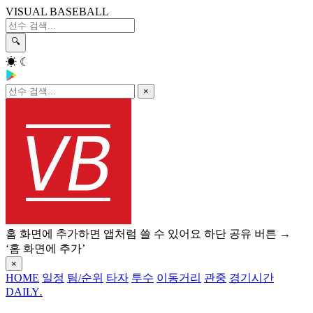
VISUAL BASEBALL
🔍
☀
☾
×
홈 화면에 추가하면 앱처럼 쓸 수 있어요
하단 공유 버튼 →
‘홈 화면에 추가’
×
HOME
일정
팀/순위
타자
투수
이동거리
관중
경기시간
DAILY
.