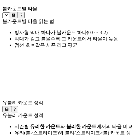
볼카운트별 타율
💾
?
볼카운트별 타율 읽는 법
방사형 막대 하나가 볼카운트 하나(0-0 ~ 3-2)
막대가 길고 붉을수록 그 카운트에서 타율이 높음
점선 호 = 같은 시즌 리그 평균
유불리 카운트 성적
💾
?
유불리 카운트 성적
시즌별
유리한 카운트
와
불리한 카운트
에서의 타율 비교
유리(볼>스트라이크)와 불리(스트라이크>볼) 카운트 성