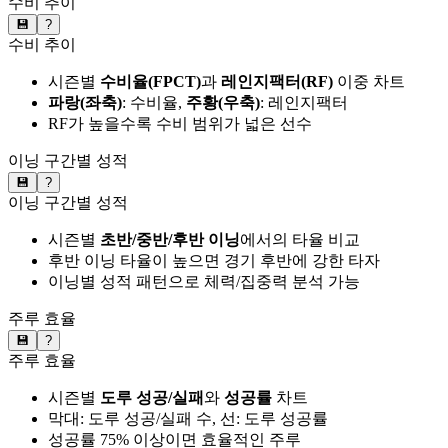
수비 추이
💾
?
수비 추이
시즌별
수비율(FPCT)
과
레인지팩터(RF)
이중 차트
파랑(좌축)
: 수비율,
주황(우축)
: 레인지팩터
RF가 높을수록 수비 범위가 넓은 선수
이닝 구간별 성적
💾
?
이닝 구간별 성적
시즌별
초반/중반/후반 이닝
에서의 타율 비교
후반 이닝 타율이 높으면 경기 후반에 강한 타자
이닝별 성적 패턴으로 체력/집중력 분석 가능
주루 효율
💾
?
주루 효율
시즌별
도루 성공/실패
와
성공률
차트
막대: 도루 성공/실패 수, 선: 도루 성공률
성공률 75% 이상이면 효율적인 주루