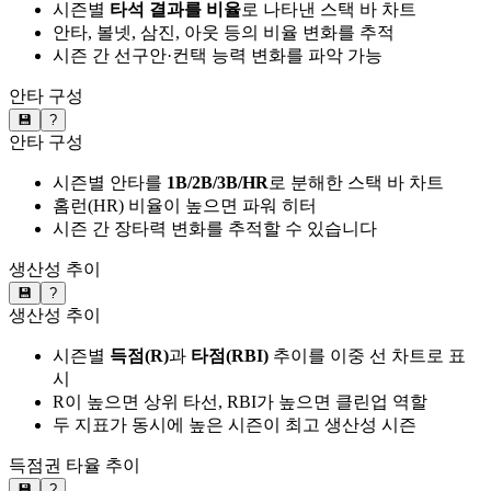
시즌별
타석 결과를 비율
로 나타낸 스택 바 차트
안타, 볼넷, 삼진, 아웃 등의 비율 변화를 추적
시즌 간 선구안·컨택 능력 변화를 파악 가능
안타 구성
💾
?
안타 구성
시즌별 안타를
1B/2B/3B/HR
로 분해한 스택 바 차트
홈런(HR) 비율이 높으면 파워 히터
시즌 간 장타력 변화를 추적할 수 있습니다
생산성 추이
💾
?
생산성 추이
시즌별
득점(R)
과
타점(RBI)
추이를 이중 선 차트로 표
시
R이 높으면 상위 타선, RBI가 높으면 클린업 역할
두 지표가 동시에 높은 시즌이 최고 생산성 시즌
득점권 타율 추이
💾
?