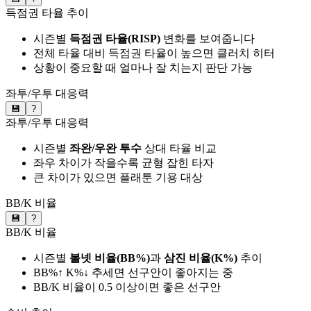
득점권 타율 추이
시즌별
득점권 타율(RISP)
변화를 보여줍니다
전체 타율 대비 득점권 타율이 높으면 클러치 히터
상황이 중요할 때 얼마나 잘 치는지 판단 가능
좌투/우투 대응력
💾
?
좌투/우투 대응력
시즌별
좌완/우완 투수
상대 타율 비교
좌우 차이가 작을수록 균형 잡힌 타자
큰 차이가 있으면 플래툰 기용 대상
BB/K 비율
💾
?
BB/K 비율
시즌별
볼넷 비율(BB%)
과
삼진 비율(K%)
추이
BB%↑ K%↓ 추세면 선구안이 좋아지는 중
BB/K 비율이 0.5 이상이면 좋은 선구안