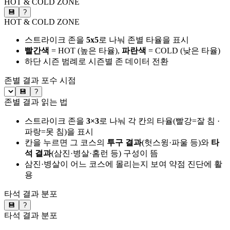
HOT & COLD ZONE
💾
?
HOT & COLD ZONE
스트라이크 존을
5x5
로 나눠 존별 타율을 표시
빨간색
= HOT (높은 타율),
파란색
= COLD (낮은 타율)
하단 시즌 범례로 시즌별 존 데이터 전환
존별 결과
포수 시점
💾
?
존별 결과 읽는 법
스트라이크 존을
3×3
로 나눠 각 칸의 타율(빨강=잘 침 ·
파랑=못 침)을 표시
칸을 누르면 그 코스의
투구 결과
(헛스윙·파울 등)와
타
석 결과
(삼진·병살·홈런 등) 구성이 뜸
삼진·병살이 어느 코스에 몰리는지 보여 약점 진단에 활
용
타석 결과 분포
💾
?
타석 결과 분포