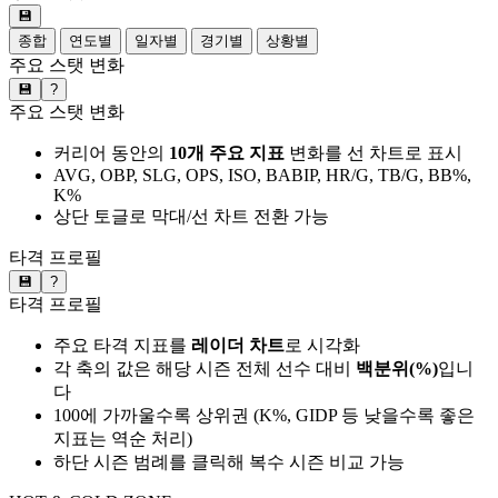
💾
종합
연도별
일자별
경기별
상황별
주요 스탯 변화
💾
?
주요 스탯 변화
커리어 동안의
10개 주요 지표
변화를 선 차트로 표시
AVG, OBP, SLG, OPS, ISO, BABIP, HR/G, TB/G, BB%,
K%
상단 토글로 막대/선 차트 전환 가능
타격 프로필
💾
?
타격 프로필
주요 타격 지표를
레이더 차트
로 시각화
각 축의 값은 해당 시즌 전체 선수 대비
백분위(%)
입니
다
100에 가까울수록 상위권 (K%, GIDP 등 낮을수록 좋은
지표는 역순 처리)
하단 시즌 범례를 클릭해 복수 시즌 비교 가능