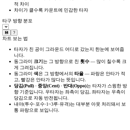
적 차이
차이가 클수록 카운트에 민감한 타자
타구 방향 분포
💾
?
차트 보는 법
타자가 친 공이 그라운드 어디로 갔는지 한눈에 보여줍
니다.
동그라미
크기
는 그 방향으로 친
횟수
— 많이 칠수록 크
게 그려집니다.
동그라미
색
은 그 방향에서의
타율
— 파랑은 안타가 적
고, 빨강은 안타가 많다는 뜻입니다.
당김(Pull)
·
중앙(Cent)
·
반대(Oppo)
는 타자가 스윙한 방
향 기준입니다. 우타자는 좌측이 당김, 좌타자는 우측이
당김으로 자동 반전됩니다.
내야(투수·포수·1~3루·유격)는 대부분 아웃 처리돼서 보
통 파랑으로 보입니다.