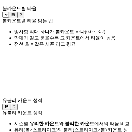
볼카운트별 타율
💾
?
볼카운트별 타율 읽는 법
방사형 막대 하나가 볼카운트 하나(0-0 ~ 3-2)
막대가 길고 붉을수록 그 카운트에서 타율이 높음
점선 호 = 같은 시즌 리그 평균
유불리 카운트 성적
💾
?
유불리 카운트 성적
시즌별
유리한 카운트
와
불리한 카운트
에서의 타율 비교
유리(볼>스트라이크)와 불리(스트라이크>볼) 카운트 성