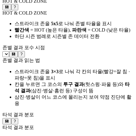
HOT & COLD ZONE
💾
?
HOT & COLD ZONE
스트라이크 존을
5x5
로 나눠 존별 타율을 표시
빨간색
= HOT (높은 타율),
파란색
= COLD (낮은 타율)
하단 시즌 범례로 시즌별 존 데이터 전환
존별 결과
포수 시점
💾
?
존별 결과 읽는 법
스트라이크 존을
3×3
로 나눠 각 칸의 타율(빨강=잘 침 ·
파랑=못 침)을 표시
칸을 누르면 그 코스의
투구 결과
(헛스윙·파울 등)와
타
석 결과
(삼진·병살·홈런 등) 구성이 뜸
삼진·병살이 어느 코스에 몰리는지 보여 약점 진단에 활
용
타석 결과 분포
💾
?
타석 결과 분포