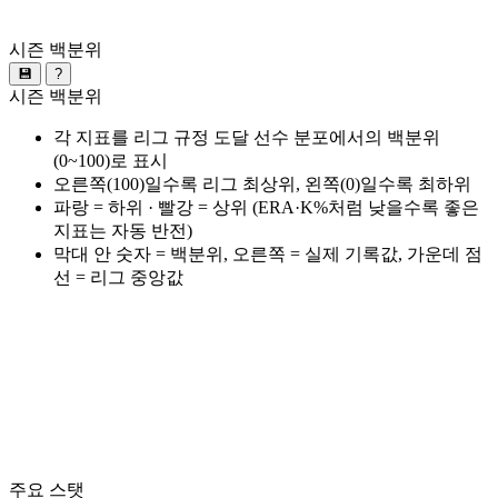
시즌 백분위
💾
?
시즌 백분위
각 지표를 리그 규정 도달 선수 분포에서의 백분위
(0~100)로 표시
오른쪽(100)일수록 리그 최상위, 왼쪽(0)일수록 최하위
파랑 = 하위 · 빨강 = 상위 (ERA·K%처럼 낮을수록 좋은
지표는 자동 반전)
막대 안 숫자 = 백분위, 오른쪽 = 실제 기록값, 가운데 점
선 = 리그 중앙값
주요 스탯