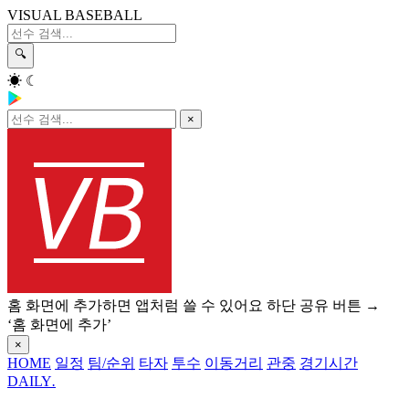
VISUAL BASEBALL
🔍
☀
☾
×
홈 화면에 추가하면 앱처럼 쓸 수 있어요
하단 공유 버튼 →
‘홈 화면에 추가’
×
HOME
일정
팀/순위
타자
투수
이동거리
관중
경기시간
DAILY
.