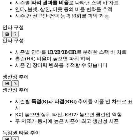
시즌별
타석 결과를 비율
로 나타낸 스택 바 차트
안타, 볼넷, 삼진, 아웃 등의 비율 변화를 추적
시즌 간 선구안·컨택 능력 변화를 파악 가능
안타 구성
💾
?
안타 구성
시즌별 안타를
1B/2B/3B/HR
로 분해한 스택 바 차트
홈런(HR) 비율이 높으면 파워 히터
시즌 간 장타력 변화를 추적할 수 있습니다
생산성 추이
💾
?
생산성 추이
시즌별
득점(R)
과
타점(RBI)
추이를 이중 선 차트로 표
시
R이 높으면 상위 타선, RBI가 높으면 클린업 역할
두 지표가 동시에 높은 시즌이 최고 생산성 시즌
득점권 타율 추이
💾
?