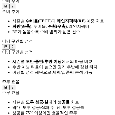
수비 추이
💾
?
수비 추이
시즌별
수비율(FPCT)
과
레인지팩터(RF)
이중 차트
파랑(좌축)
: 수비율,
주황(우축)
: 레인지팩터
RF가 높을수록 수비 범위가 넓은 선수
이닝 구간별 성적
💾
?
이닝 구간별 성적
시즌별
초반/중반/후반 이닝
에서의 타율 비교
후반 이닝 타율이 높으면 경기 후반에 강한 타자
이닝별 성적 패턴으로 체력/집중력 분석 가능
주루 효율
💾
?
주루 효율
시즌별
도루 성공/실패
와
성공률
차트
막대: 도루 성공/실패 수, 선: 도루 성공률
성공률 75% 이상이면 효율적인 주루