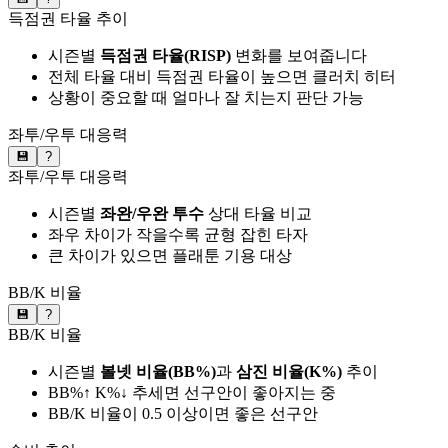
득점권 타율 추이
시즌별
득점권 타율(RISP)
변화를 보여줍니다
전체 타율 대비 득점권 타율이 높으면 클러치 히터
상황이 중요할 때 얼마나 잘 치는지 판단 가능
좌투/우투 대응력
💾
?
좌투/우투 대응력
시즌별
좌완/우완 투수
상대 타율 비교
좌우 차이가 작을수록 균형 잡힌 타자
큰 차이가 있으면 플래툰 기용 대상
BB/K 비율
💾
?
BB/K 비율
시즌별
볼넷 비율(BB%)
과
삼진 비율(K%)
추이
BB%↑ K%↓ 추세면 선구안이 좋아지는 중
BB/K 비율이 0.5 이상이면 좋은 선구안