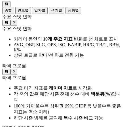
💾
종합
연도별
일자별
경기별
상황별
주요 스탯 변화
💾
?
주요 스탯 변화
커리어 동안의
10개 주요 지표
변화를 선 차트로 표시
AVG, OBP, SLG, OPS, ISO, BABIP, HR/G, TB/G, BB%,
K%
상단 토글로 막대/선 차트 전환 가능
타격 프로필
💾
?
타격 프로필
주요 타격 지표를
레이더 차트
로 시각화
각 축의 값은 해당 시즌 전체 선수 대비
백분위(%)
입니
다
100에 가까울수록 상위권 (K%, GIDP 등 낮을수록 좋은
지표는 역순 처리)
하단 시즌 범례를 클릭해 복수 시즌 비교 가능