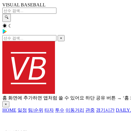
VISUAL BASEBALL
🔍
☀
☾
×
홈 화면에 추가하면 앱처럼 쓸 수 있어요
하단 공유 버튼 → ‘홈
×
HOME
일정
팀/순위
타자
투수
이동거리
관중
경기시간
DAILY