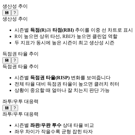
생산성 추이
💾
?
생산성 추이
시즌별
득점(R)
과
타점(RBI)
추이를 이중 선 차트로 표시
R이 높으면 상위 타선, RBI가 높으면 클린업 역할
두 지표가 동시에 높은 시즌이 최고 생산성 시즌
득점권 타율 추이
💾
?
득점권 타율 추이
시즌별
득점권 타율(RISP)
변화를 보여줍니다
전체 타율 대비 득점권 타율이 높으면 클러치 히터
상황이 중요할 때 얼마나 잘 치는지 판단 가능
좌투/우투 대응력
💾
?
좌투/우투 대응력
시즌별
좌완/우완 투수
상대 타율 비교
좌우 차이가 작을수록 균형 잡힌 타자