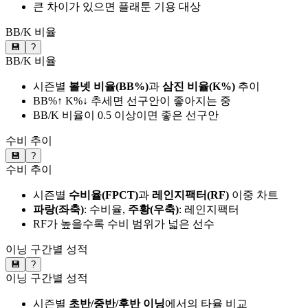
큰 차이가 있으면 플래툰 기용 대상
BB/K 비율
💾
?
BB/K 비율
시즌별
볼넷 비율(BB%)
과
삼진 비율(K%)
추이
BB%↑ K%↓ 추세면 선구안이 좋아지는 중
BB/K 비율이 0.5 이상이면 좋은 선구안
수비 추이
💾
?
수비 추이
시즌별
수비율(FPCT)
과
레인지팩터(RF)
이중 차트
파랑(좌축)
: 수비율,
주황(우축)
: 레인지팩터
RF가 높을수록 수비 범위가 넓은 선수
이닝 구간별 성적
💾
?
이닝 구간별 성적
시즌별
초반/중반/후반 이닝
에서의 타율 비교