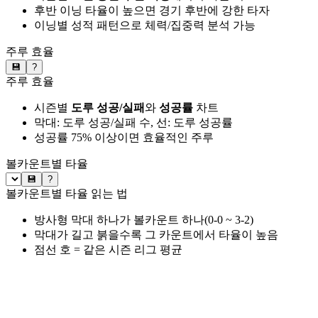
후반 이닝 타율이 높으면 경기 후반에 강한 타자
이닝별 성적 패턴으로 체력/집중력 분석 가능
주루 효율
💾
?
주루 효율
시즌별
도루 성공/실패
와
성공률
차트
막대: 도루 성공/실패 수, 선: 도루 성공률
성공률 75% 이상이면 효율적인 주루
볼카운트별 타율
💾
?
볼카운트별 타율 읽는 법
방사형 막대 하나가 볼카운트 하나(0-0 ~ 3-2)
막대가 길고 붉을수록 그 카운트에서 타율이 높음
점선 호 = 같은 시즌 리그 평균