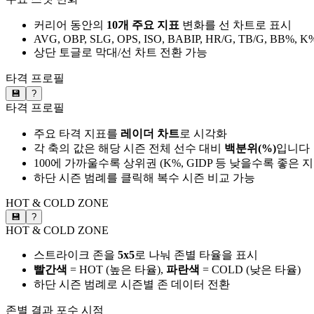
커리어 동안의
10개 주요 지표
변화를 선 차트로 표시
AVG, OBP, SLG, OPS, ISO, BABIP, HR/G, TB/G, BB%, K
상단 토글로 막대/선 차트 전환 가능
타격 프로필
💾
?
타격 프로필
주요 타격 지표를
레이더 차트
로 시각화
각 축의 값은 해당 시즌 전체 선수 대비
백분위(%)
입니다
100에 가까울수록 상위권 (K%, GIDP 등 낮을수록 좋은 
하단 시즌 범례를 클릭해 복수 시즌 비교 가능
HOT & COLD ZONE
💾
?
HOT & COLD ZONE
스트라이크 존을
5x5
로 나눠 존별 타율을 표시
빨간색
= HOT (높은 타율),
파란색
= COLD (낮은 타율)
하단 시즌 범례로 시즌별 존 데이터 전환
존별 결과
포수 시점