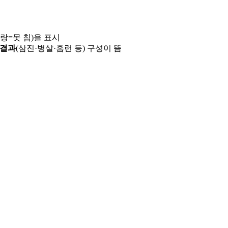
파랑=못 침)을 표시
 결과
(삼진·병살·홈런 등) 구성이 뜸
용