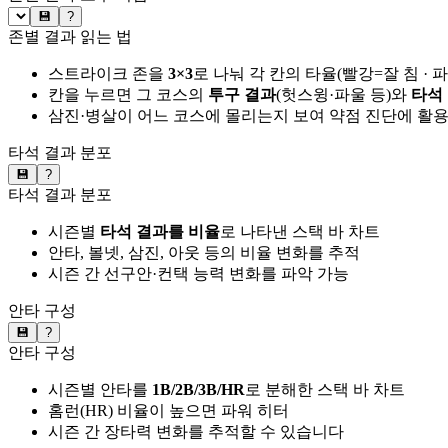
💾
?
존별 결과 읽는 법
스트라이크 존을
3×3
로 나눠 각 칸의 타율(빨강=잘 침 · 
칸을 누르면 그 코스의
투구 결과
(헛스윙·파울 등)와
타석
삼진·병살이 어느 코스에 몰리는지 보여 약점 진단에 활
타석 결과 분포
💾
?
타석 결과 분포
시즌별
타석 결과를 비율
로 나타낸 스택 바 차트
안타, 볼넷, 삼진, 아웃 등의 비율 변화를 추적
시즌 간 선구안·컨택 능력 변화를 파악 가능
안타 구성
💾
?
안타 구성
시즌별 안타를
1B/2B/3B/HR
로 분해한 스택 바 차트
홈런(HR) 비율이 높으면 파워 히터
시즌 간 장타력 변화를 추적할 수 있습니다