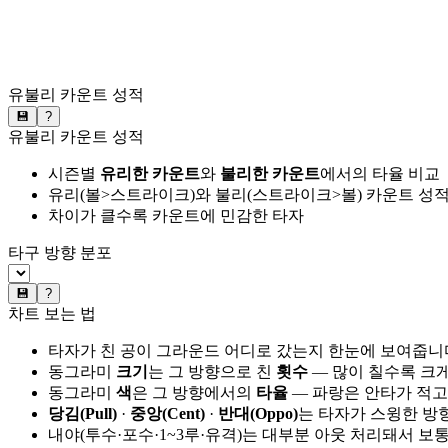
유불리 카운트 성적
💾
?
유불리 카운트 성적
시즌별
유리한 카운트
와
불리한 카운트
에서의 타율 비교
유리(볼>스트라이크)와 불리(스트라이크>볼) 카운트 성적
차이가 클수록 카운트에 민감한 타자
타구 방향 분포
💾
?
차트 보는 법
타자가 친 공이 그라운드 어디로 갔는지 한눈에 보여줍니
동그라미
크기
는 그 방향으로 친
횟수
— 많이 칠수록 크
동그라미
색
은 그 방향에서의
타율
— 파랑은 안타가 적고
당김(Pull)
·
중앙(Cent)
·
반대(Oppo)
는 타자가 스윙한 방
내야(투수·포수·1~3루·유격)는 대부분 아웃 처리돼서 보