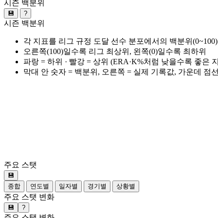
시즌 백분위
💾
?
시즌 백분위
각 지표를 리그 규정 도달 선수 분포에서의 백분위(0~100
오른쪽(100)일수록 리그 최상위, 왼쪽(0)일수록 최하위
파랑 = 하위 · 빨강 = 상위 (ERA·K%처럼 낮을수록 좋은
막대 안 숫자 = 백분위, 오른쪽 = 실제 기록값, 가운데 점
주요 스탯
💾
종합
연도별
일자별
경기별
상황별
주요 스탯 변화
💾
?
주요 스탯 변화