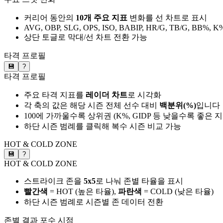
커리어 동안의
10개 주요 지표
변화를 선 차트로 표시
AVG, OBP, SLG, OPS, ISO, BABIP, HR/G, TB/G, BB%, K
상단 토글로 막대/선 차트 전환 가능
타격 프로필
💾
?
타격 프로필
주요 타격 지표를
레이더 차트
로 시각화
각 축의 값은 해당 시즌 전체 선수 대비
백분위(%)
입니다
100에 가까울수록 상위권 (K%, GIDP 등 낮을수록 좋은 
하단 시즌 범례를 클릭해 복수 시즌 비교 가능
HOT & COLD ZONE
💾
?
HOT & COLD ZONE
스트라이크 존을
5x5
로 나눠 존별 타율을 표시
빨간색
= HOT (높은 타율),
파란색
= COLD (낮은 타율)
하단 시즌 범례로 시즌별 존 데이터 전환
존별 결과
포수 시점