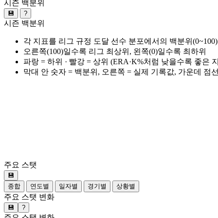
시즌 백분위
💾
?
시즌 백분위
각 지표를 리그 규정 도달 선수 분포에서의 백분위(0~100
오른쪽(100)일수록 리그 최상위, 왼쪽(0)일수록 최하위
파랑 = 하위 · 빨강 = 상위 (ERA·K%처럼 낮을수록 좋은
막대 안 숫자 = 백분위, 오른쪽 = 실제 기록값, 가운데 점
주요 스탯
💾
종합
연도별
일자별
경기별
상황별
주요 스탯 변화
💾
?
주요 스탯 변화