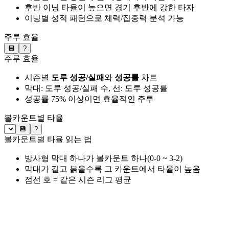
후반 이닝 타율이 높으면 경기 후반에 강한 타자
이닝별 성적 패턴으로 체력/집중력 분석 가능
주루 효율
💾
?
주루 효율
시즌별
도루 성공/실패
와
성공률
차트
막대: 도루 성공/실패 수, 선: 도루 성공률
성공률 75% 이상이면 효율적인 주루
볼카운트별 타율
💾
?
볼카운트별 타율 읽는 법
방사형 막대 하나가 볼카운트 하나(0-0 ~ 3-2)
막대가 길고 붉을수록 그 카운트에서 타율이 높음
점선 호 = 같은 시즌 리그 평균