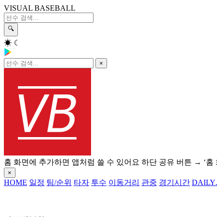
VISUAL BASEBALL
🔍
☀
☾
×
홈 화면에 추가하면 앱처럼 쓸 수 있어요
하단 공유 버튼 → ‘홈
×
HOME
일정
팀/순위
타자
투수
이동거리
관중
경기시간
DAILY