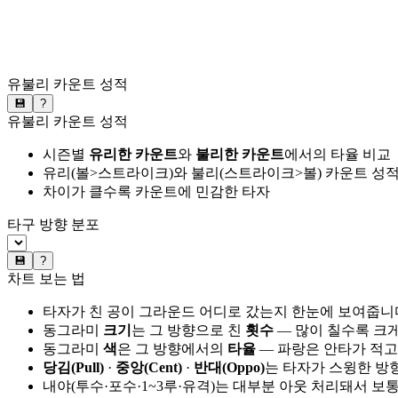
유불리 카운트 성적
💾
?
유불리 카운트 성적
시즌별
유리한 카운트
와
불리한 카운트
에서의 타율 비교
유리(볼>스트라이크)와 불리(스트라이크>볼) 카운트 성적
차이가 클수록 카운트에 민감한 타자
타구 방향 분포
💾
?
차트 보는 법
타자가 친 공이 그라운드 어디로 갔는지 한눈에 보여줍니
동그라미
크기
는 그 방향으로 친
횟수
— 많이 칠수록 크
동그라미
색
은 그 방향에서의
타율
— 파랑은 안타가 적고
당김(Pull)
·
중앙(Cent)
·
반대(Oppo)
는 타자가 스윙한 방
내야(투수·포수·1~3루·유격)는 대부분 아웃 처리돼서 보