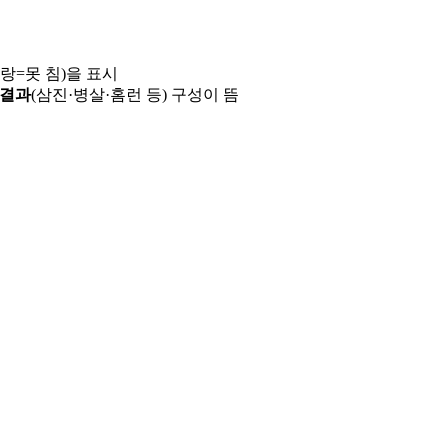
파랑=못 침)을 표시
 결과
(삼진·병살·홈런 등) 구성이 뜸
용