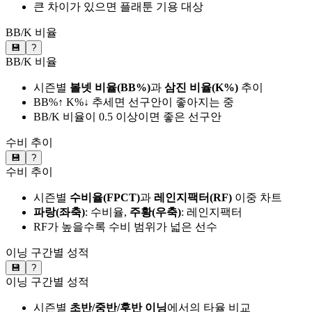
큰 차이가 있으면 플래툰 기용 대상
BB/K 비율
💾
?
BB/K 비율
시즌별
볼넷 비율(BB%)
과
삼진 비율(K%)
추이
BB%↑ K%↓ 추세면 선구안이 좋아지는 중
BB/K 비율이 0.5 이상이면 좋은 선구안
수비 추이
💾
?
수비 추이
시즌별
수비율(FPCT)
과
레인지팩터(RF)
이중 차트
파랑(좌축)
: 수비율,
주황(우축)
: 레인지팩터
RF가 높을수록 수비 범위가 넓은 선수
이닝 구간별 성적
💾
?
이닝 구간별 성적
시즌별
초반/중반/후반 이닝
에서의 타율 비교