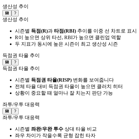
생산성 추이
💾
?
생산성 추이
시즌별
득점(R)
과
타점(RBI)
추이를 이중 선 차트로 표시
R이 높으면 상위 타선, RBI가 높으면 클린업 역할
두 지표가 동시에 높은 시즌이 최고 생산성 시즌
득점권 타율 추이
💾
?
득점권 타율 추이
시즌별
득점권 타율(RISP)
변화를 보여줍니다
전체 타율 대비 득점권 타율이 높으면 클러치 히터
상황이 중요할 때 얼마나 잘 치는지 판단 가능
좌투/우투 대응력
💾
?
좌투/우투 대응력
시즌별
좌완/우완 투수
상대 타율 비교
좌우 차이가 작을수록 균형 잡힌 타자