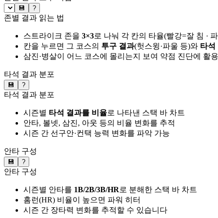
💾
?
존별 결과 읽는 법
스트라이크 존을
3×3
로 나눠 각 칸의 타율(빨강=잘 침 · 
칸을 누르면 그 코스의
투구 결과
(헛스윙·파울 등)와
타석
삼진·병살이 어느 코스에 몰리는지 보여 약점 진단에 활
타석 결과 분포
💾
?
타석 결과 분포
시즌별
타석 결과를 비율
로 나타낸 스택 바 차트
안타, 볼넷, 삼진, 아웃 등의 비율 변화를 추적
시즌 간 선구안·컨택 능력 변화를 파악 가능
안타 구성
💾
?
안타 구성
시즌별 안타를
1B/2B/3B/HR
로 분해한 스택 바 차트
홈런(HR) 비율이 높으면 파워 히터
시즌 간 장타력 변화를 추적할 수 있습니다