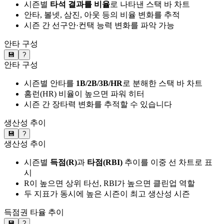
시즌별
타석 결과를 비율
로 나타낸 스택 바 차트
안타, 볼넷, 삼진, 아웃 등의 비율 변화를 추적
시즌 간 선구안·컨택 능력 변화를 파악 가능
안타 구성
💾
?
안타 구성
시즌별 안타를
1B/2B/3B/HR
로 분해한 스택 바 차트
홈런(HR) 비율이 높으면 파워 히터
시즌 간 장타력 변화를 추적할 수 있습니다
생산성 추이
💾
?
생산성 추이
시즌별
득점(R)
과
타점(RBI)
추이를 이중 선 차트로 표
시
R이 높으면 상위 타선, RBI가 높으면 클린업 역할
두 지표가 동시에 높은 시즌이 최고 생산성 시즌
득점권 타율 추이
💾
?