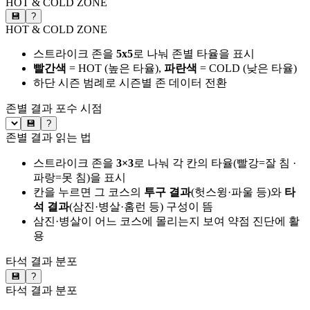
HOT & COLD ZONE
💾
?
HOT & COLD ZONE
스트라이크 존을
5x5
로 나눠 존별 타율을 표시
빨간색
= HOT (높은 타율),
파란색
= COLD (낮은 타율)
하단 시즌 범례로 시즌별 존 데이터 전환
존별 결과
포수 시점
💾
?
존별 결과 읽는 법
스트라이크 존을
3×3
로 나눠 각 칸의 타율(빨강=잘 침 ·
파랑=못 침)을 표시
칸을 누르면 그 코스의
투구 결과
(헛스윙·파울 등)와
타
석 결과
(삼진·병살·홈런 등) 구성이 뜸
삼진·병살이 어느 코스에 몰리는지 보여 약점 진단에 활
용
타석 결과 분포
💾
?
타석 결과 분포