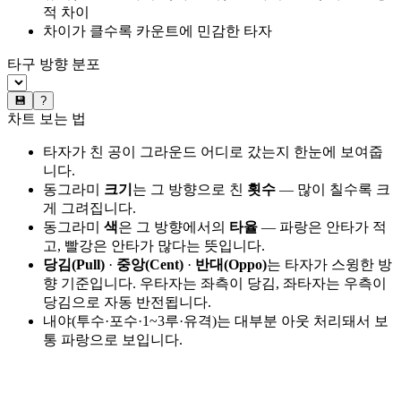
적 차이
차이가 클수록 카운트에 민감한 타자
타구 방향 분포
💾
?
차트 보는 법
타자가 친 공이 그라운드 어디로 갔는지 한눈에 보여줍
니다.
동그라미
크기
는 그 방향으로 친
횟수
— 많이 칠수록 크
게 그려집니다.
동그라미
색
은 그 방향에서의
타율
— 파랑은 안타가 적
고, 빨강은 안타가 많다는 뜻입니다.
당김(Pull)
·
중앙(Cent)
·
반대(Oppo)
는 타자가 스윙한 방
향 기준입니다. 우타자는 좌측이 당김, 좌타자는 우측이
당김으로 자동 반전됩니다.
내야(투수·포수·1~3루·유격)는 대부분 아웃 처리돼서 보
통 파랑으로 보입니다.