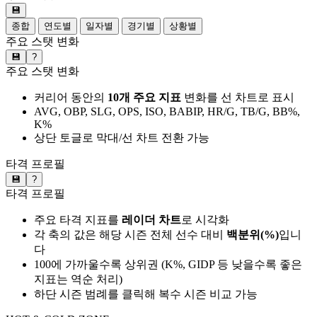
💾
종합
연도별
일자별
경기별
상황별
주요 스탯 변화
💾
?
주요 스탯 변화
커리어 동안의
10개 주요 지표
변화를 선 차트로 표시
AVG, OBP, SLG, OPS, ISO, BABIP, HR/G, TB/G, BB%,
K%
상단 토글로 막대/선 차트 전환 가능
타격 프로필
💾
?
타격 프로필
주요 타격 지표를
레이더 차트
로 시각화
각 축의 값은 해당 시즌 전체 선수 대비
백분위(%)
입니
다
100에 가까울수록 상위권 (K%, GIDP 등 낮을수록 좋은
지표는 역순 처리)
하단 시즌 범례를 클릭해 복수 시즌 비교 가능