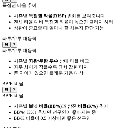
득점권 타율 추이
시즌별
득점권 타율(RISP)
변화를 보여줍니다
전체 타율 대비 득점권 타율이 높으면 클러치 히터
상황이 중요할 때 얼마나 잘 치는지 판단 가능
좌투/우투 대응력
💾
?
좌투/우투 대응력
시즌별
좌완/우완 투수
상대 타율 비교
좌우 차이가 작을수록 균형 잡힌 타자
큰 차이가 있으면 플래툰 기용 대상
BB/K 비율
💾
?
BB/K 비율
시즌별
볼넷 비율(BB%)
과
삼진 비율(K%)
추이
BB%↑ K%↓ 추세면 선구안이 좋아지는 중
BB/K 비율이 0.5 이상이면 좋은 선구안