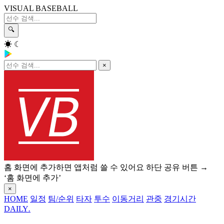
VISUAL BASEBALL
🔍
☀
☾
×
홈 화면에 추가하면 앱처럼 쓸 수 있어요
하단 공유 버튼 →
‘홈 화면에 추가’
×
HOME
일정
팀/순위
타자
투수
이동거리
관중
경기시간
DAILY
.