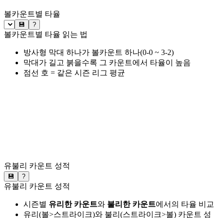
볼카운트별 타율
💾
?
볼카운트별 타율 읽는 법
방사형 막대 하나가 볼카운트 하나(0-0 ~ 3-2)
막대가 길고 붉을수록 그 카운트에서 타율이 높음
점선 호 = 같은 시즌 리그 평균
유불리 카운트 성적
💾
?
유불리 카운트 성적
시즌별
유리한 카운트
와
불리한 카운트
에서의 타율 비교
유리(볼>스트라이크)와 불리(스트라이크>볼) 카운트 성