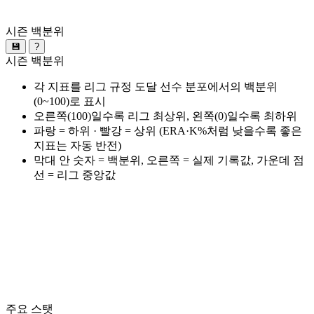
시즌 백분위
💾
?
시즌 백분위
각 지표를 리그 규정 도달 선수 분포에서의 백분위
(0~100)로 표시
오른쪽(100)일수록 리그 최상위, 왼쪽(0)일수록 최하위
파랑 = 하위 · 빨강 = 상위 (ERA·K%처럼 낮을수록 좋은
지표는 자동 반전)
막대 안 숫자 = 백분위, 오른쪽 = 실제 기록값, 가운데 점
선 = 리그 중앙값
주요 스탯