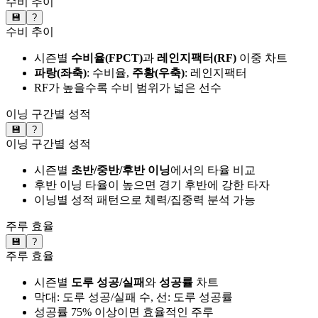
수비 추이
💾
?
수비 추이
시즌별
수비율(FPCT)
과
레인지팩터(RF)
이중 차트
파랑(좌축)
: 수비율,
주황(우축)
: 레인지팩터
RF가 높을수록 수비 범위가 넓은 선수
이닝 구간별 성적
💾
?
이닝 구간별 성적
시즌별
초반/중반/후반 이닝
에서의 타율 비교
후반 이닝 타율이 높으면 경기 후반에 강한 타자
이닝별 성적 패턴으로 체력/집중력 분석 가능
주루 효율
💾
?
주루 효율
시즌별
도루 성공/실패
와
성공률
차트
막대: 도루 성공/실패 수, 선: 도루 성공률
성공률 75% 이상이면 효율적인 주루