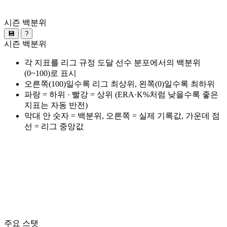
시즌 백분위
💾
?
시즌 백분위
각 지표를 리그 규정 도달 선수 분포에서의 백분위
(0~100)로 표시
오른쪽(100)일수록 리그 최상위, 왼쪽(0)일수록 최하위
파랑 = 하위 · 빨강 = 상위 (ERA·K%처럼 낮을수록 좋은
지표는 자동 반전)
막대 안 숫자 = 백분위, 오른쪽 = 실제 기록값, 가운데 점
선 = 리그 중앙값
주요 스탯