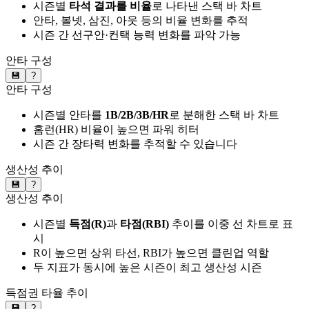
시즌별
타석 결과를 비율
로 나타낸 스택 바 차트
안타, 볼넷, 삼진, 아웃 등의 비율 변화를 추적
시즌 간 선구안·컨택 능력 변화를 파악 가능
안타 구성
💾
?
안타 구성
시즌별 안타를
1B/2B/3B/HR
로 분해한 스택 바 차트
홈런(HR) 비율이 높으면 파워 히터
시즌 간 장타력 변화를 추적할 수 있습니다
생산성 추이
💾
?
생산성 추이
시즌별
득점(R)
과
타점(RBI)
추이를 이중 선 차트로 표
시
R이 높으면 상위 타선, RBI가 높으면 클린업 역할
두 지표가 동시에 높은 시즌이 최고 생산성 시즌
득점권 타율 추이
💾
?