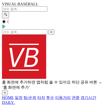
VISUAL BASEBALL
🔍
☀
☾
×
홈 화면에 추가하면 앱처럼 쓸 수 있어요
하단 공유 버튼 →
‘홈 화면에 추가’
×
HOME
일정
팀/순위
타자
투수
이동거리
관중
경기시간
DAILY
.