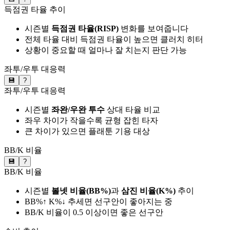
득점권 타율 추이
시즌별
득점권 타율(RISP)
변화를 보여줍니다
전체 타율 대비 득점권 타율이 높으면 클러치 히터
상황이 중요할 때 얼마나 잘 치는지 판단 가능
좌투/우투 대응력
💾
?
좌투/우투 대응력
시즌별
좌완/우완 투수
상대 타율 비교
좌우 차이가 작을수록 균형 잡힌 타자
큰 차이가 있으면 플래툰 기용 대상
BB/K 비율
💾
?
BB/K 비율
시즌별
볼넷 비율(BB%)
과
삼진 비율(K%)
추이
BB%↑ K%↓ 추세면 선구안이 좋아지는 중
BB/K 비율이 0.5 이상이면 좋은 선구안