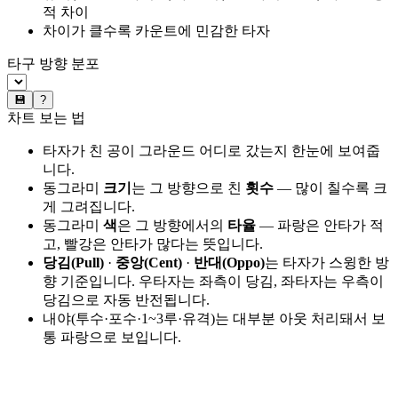
적 차이
차이가 클수록 카운트에 민감한 타자
타구 방향 분포
💾
?
차트 보는 법
타자가 친 공이 그라운드 어디로 갔는지 한눈에 보여줍
니다.
동그라미
크기
는 그 방향으로 친
횟수
— 많이 칠수록 크
게 그려집니다.
동그라미
색
은 그 방향에서의
타율
— 파랑은 안타가 적
고, 빨강은 안타가 많다는 뜻입니다.
당김(Pull)
·
중앙(Cent)
·
반대(Oppo)
는 타자가 스윙한 방
향 기준입니다. 우타자는 좌측이 당김, 좌타자는 우측이
당김으로 자동 반전됩니다.
내야(투수·포수·1~3루·유격)는 대부분 아웃 처리돼서 보
통 파랑으로 보입니다.