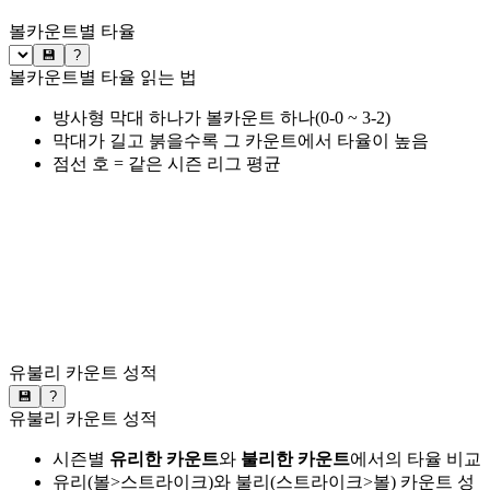
볼카운트별 타율
💾
?
볼카운트별 타율 읽는 법
방사형 막대 하나가 볼카운트 하나(0-0 ~ 3-2)
막대가 길고 붉을수록 그 카운트에서 타율이 높음
점선 호 = 같은 시즌 리그 평균
유불리 카운트 성적
💾
?
유불리 카운트 성적
시즌별
유리한 카운트
와
불리한 카운트
에서의 타율 비교
유리(볼>스트라이크)와 불리(스트라이크>볼) 카운트 성