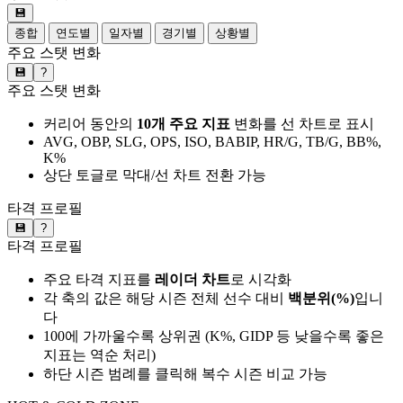
💾
종합
연도별
일자별
경기별
상황별
주요 스탯 변화
💾
?
주요 스탯 변화
커리어 동안의
10개 주요 지표
변화를 선 차트로 표시
AVG, OBP, SLG, OPS, ISO, BABIP, HR/G, TB/G, BB%,
K%
상단 토글로 막대/선 차트 전환 가능
타격 프로필
💾
?
타격 프로필
주요 타격 지표를
레이더 차트
로 시각화
각 축의 값은 해당 시즌 전체 선수 대비
백분위(%)
입니
다
100에 가까울수록 상위권 (K%, GIDP 등 낮을수록 좋은
지표는 역순 처리)
하단 시즌 범례를 클릭해 복수 시즌 비교 가능