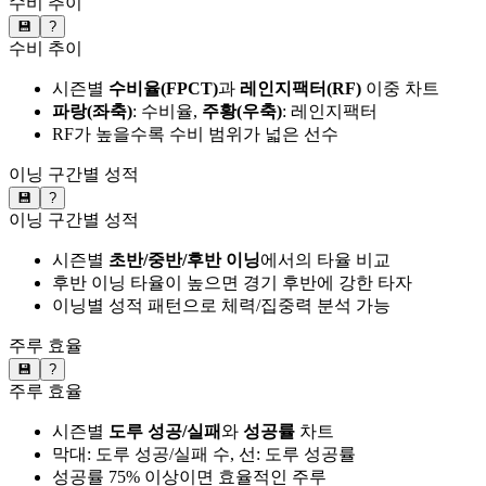
수비 추이
💾
?
수비 추이
시즌별
수비율(FPCT)
과
레인지팩터(RF)
이중 차트
파랑(좌축)
: 수비율,
주황(우축)
: 레인지팩터
RF가 높을수록 수비 범위가 넓은 선수
이닝 구간별 성적
💾
?
이닝 구간별 성적
시즌별
초반/중반/후반 이닝
에서의 타율 비교
후반 이닝 타율이 높으면 경기 후반에 강한 타자
이닝별 성적 패턴으로 체력/집중력 분석 가능
주루 효율
💾
?
주루 효율
시즌별
도루 성공/실패
와
성공률
차트
막대: 도루 성공/실패 수, 선: 도루 성공률
성공률 75% 이상이면 효율적인 주루