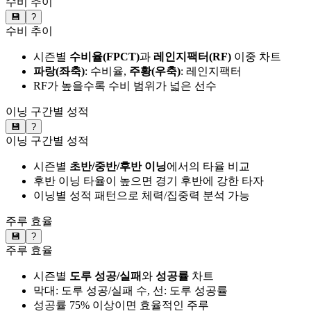
수비 추이
💾
?
수비 추이
시즌별
수비율(FPCT)
과
레인지팩터(RF)
이중 차트
파랑(좌축)
: 수비율,
주황(우축)
: 레인지팩터
RF가 높을수록 수비 범위가 넓은 선수
이닝 구간별 성적
💾
?
이닝 구간별 성적
시즌별
초반/중반/후반 이닝
에서의 타율 비교
후반 이닝 타율이 높으면 경기 후반에 강한 타자
이닝별 성적 패턴으로 체력/집중력 분석 가능
주루 효율
💾
?
주루 효율
시즌별
도루 성공/실패
와
성공률
차트
막대: 도루 성공/실패 수, 선: 도루 성공률
성공률 75% 이상이면 효율적인 주루