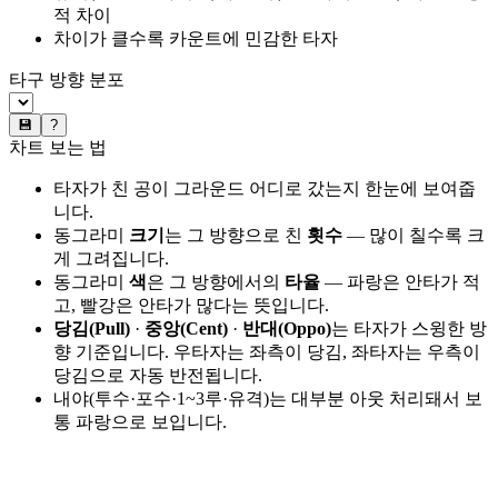
적 차이
차이가 클수록 카운트에 민감한 타자
타구 방향 분포
💾
?
차트 보는 법
타자가 친 공이 그라운드 어디로 갔는지 한눈에 보여줍
니다.
동그라미
크기
는 그 방향으로 친
횟수
— 많이 칠수록 크
게 그려집니다.
동그라미
색
은 그 방향에서의
타율
— 파랑은 안타가 적
고, 빨강은 안타가 많다는 뜻입니다.
당김(Pull)
·
중앙(Cent)
·
반대(Oppo)
는 타자가 스윙한 방
향 기준입니다. 우타자는 좌측이 당김, 좌타자는 우측이
당김으로 자동 반전됩니다.
내야(투수·포수·1~3루·유격)는 대부분 아웃 처리돼서 보
통 파랑으로 보입니다.