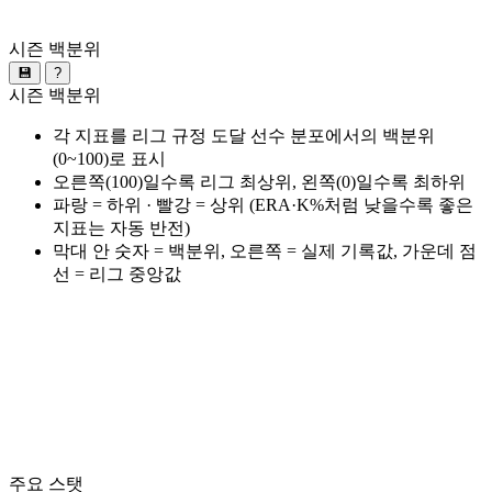
시즌 백분위
💾
?
시즌 백분위
각 지표를 리그 규정 도달 선수 분포에서의 백분위
(0~100)로 표시
오른쪽(100)일수록 리그 최상위, 왼쪽(0)일수록 최하위
파랑 = 하위 · 빨강 = 상위 (ERA·K%처럼 낮을수록 좋은
지표는 자동 반전)
막대 안 숫자 = 백분위, 오른쪽 = 실제 기록값, 가운데 점
선 = 리그 중앙값
주요 스탯