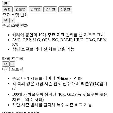
💾
종합
연도별
일자별
경기별
상황별
주요 스탯 변화
💾
?
주요 스탯 변화
커리어 동안의
10개 주요 지표
변화를 선 차트로 표시
AVG, OBP, SLG, OPS, ISO, BABIP, HR/G, TB/G, BB%,
K%
상단 토글로 막대/선 차트 전환 가능
타격 프로필
💾
?
타격 프로필
주요 타격 지표를
레이더 차트
로 시각화
각 축의 값은 해당 시즌 전체 선수 대비
백분위(%)
입니
다
100에 가까울수록 상위권 (K%, GIDP 등 낮을수록 좋은
지표는 역순 처리)
하단 시즌 범례를 클릭해 복수 시즌 비교 가능