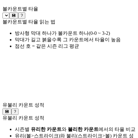
볼카운트별 타율
💾
?
볼카운트별 타율 읽는 법
방사형 막대 하나가 볼카운트 하나(0-0 ~ 3-2)
막대가 길고 붉을수록 그 카운트에서 타율이 높음
점선 호 = 같은 시즌 리그 평균
유불리 카운트 성적
💾
?
유불리 카운트 성적
시즌별
유리한 카운트
와
불리한 카운트
에서의 타율 비교
유리(볼>스트라이크)와 불리(스트라이크>볼) 카운트 성