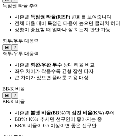
득점권 타율 추이
시즌별
득점권 타율(RISP)
변화를 보여줍니다
전체 타율 대비 득점권 타율이 높으면 클러치 히터
상황이 중요할 때 얼마나 잘 치는지 판단 가능
좌투/우투 대응력
💾
?
좌투/우투 대응력
시즌별
좌완/우완 투수
상대 타율 비교
좌우 차이가 작을수록 균형 잡힌 타자
큰 차이가 있으면 플래툰 기용 대상
BB/K 비율
💾
?
BB/K 비율
시즌별
볼넷 비율(BB%)
과
삼진 비율(K%)
추이
BB%↑ K%↓ 추세면 선구안이 좋아지는 중
BB/K 비율이 0.5 이상이면 좋은 선구안