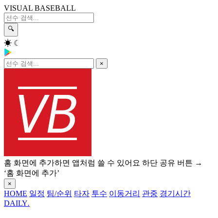
VISUAL BASEBALL
🔍
☀
☾
×
홈 화면에 추가하면 앱처럼 쓸 수 있어요
하단 공유 버튼 →
‘홈 화면에 추가’
×
HOME
일정
팀/순위
타자
투수
이동거리
관중
경기시간
DAILY
.