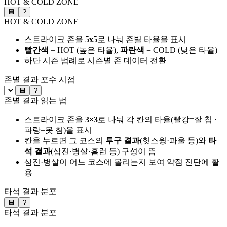
HOT & COLD ZONE
💾
?
HOT & COLD ZONE
스트라이크 존을
5x5
로 나눠 존별 타율을 표시
빨간색
= HOT (높은 타율),
파란색
= COLD (낮은 타율)
하단 시즌 범례로 시즌별 존 데이터 전환
존별 결과
포수 시점
💾
?
존별 결과 읽는 법
스트라이크 존을
3×3
로 나눠 각 칸의 타율(빨강=잘 침 ·
파랑=못 침)을 표시
칸을 누르면 그 코스의
투구 결과
(헛스윙·파울 등)와
타
석 결과
(삼진·병살·홈런 등) 구성이 뜸
삼진·병살이 어느 코스에 몰리는지 보여 약점 진단에 활
용
타석 결과 분포
💾
?
타석 결과 분포