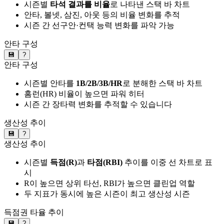
시즌별
타석 결과를 비율
로 나타낸 스택 바 차트
안타, 볼넷, 삼진, 아웃 등의 비율 변화를 추적
시즌 간 선구안·컨택 능력 변화를 파악 가능
안타 구성
💾
?
안타 구성
시즌별 안타를
1B/2B/3B/HR
로 분해한 스택 바 차트
홈런(HR) 비율이 높으면 파워 히터
시즌 간 장타력 변화를 추적할 수 있습니다
생산성 추이
💾
?
생산성 추이
시즌별
득점(R)
과
타점(RBI)
추이를 이중 선 차트로 표
시
R이 높으면 상위 타선, RBI가 높으면 클린업 역할
두 지표가 동시에 높은 시즌이 최고 생산성 시즌
득점권 타율 추이
💾
?