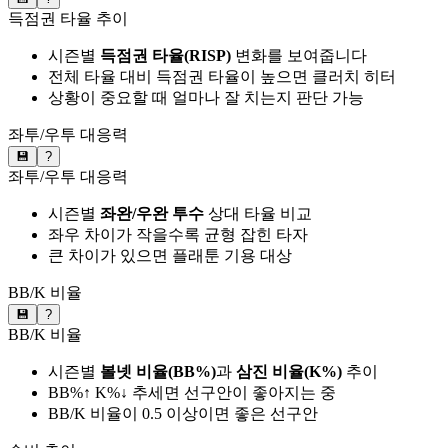
득점권 타율 추이
시즌별
득점권 타율(RISP)
변화를 보여줍니다
전체 타율 대비 득점권 타율이 높으면 클러치 히터
상황이 중요할 때 얼마나 잘 치는지 판단 가능
좌투/우투 대응력
💾
?
좌투/우투 대응력
시즌별
좌완/우완 투수
상대 타율 비교
좌우 차이가 작을수록 균형 잡힌 타자
큰 차이가 있으면 플래툰 기용 대상
BB/K 비율
💾
?
BB/K 비율
시즌별
볼넷 비율(BB%)
과
삼진 비율(K%)
추이
BB%↑ K%↓ 추세면 선구안이 좋아지는 중
BB/K 비율이 0.5 이상이면 좋은 선구안