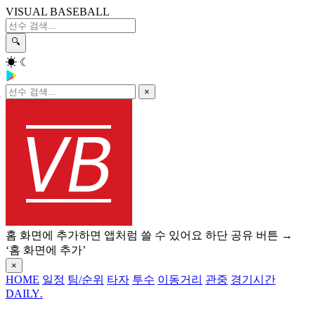
VISUAL BASEBALL
🔍
☀
☾
×
홈 화면에 추가하면 앱처럼 쓸 수 있어요
하단 공유 버튼 →
‘홈 화면에 추가’
×
HOME
일정
팀/순위
타자
투수
이동거리
관중
경기시간
DAILY
.