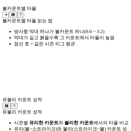
볼카운트별 타율
💾
?
볼카운트별 타율 읽는 법
방사형 막대 하나가 볼카운트 하나(0-0 ~ 3-2)
막대가 길고 붉을수록 그 카운트에서 타율이 높음
점선 호 = 같은 시즌 리그 평균
유불리 카운트 성적
💾
?
유불리 카운트 성적
시즌별
유리한 카운트
와
불리한 카운트
에서의 타율 비교
유리(볼>스트라이크)와 불리(스트라이크>볼) 카운트 성