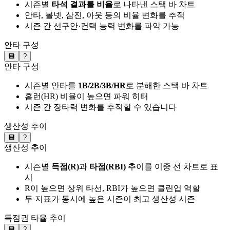
시즌별
타석 결과를 비율
로 나타낸 스택 바 차트
안타, 볼넷, 삼진, 아웃 등의 비율 변화를 추적
시즌 간 선구안·컨택 능력 변화를 파악 가능
안타 구성
💾
?
안타 구성
시즌별 안타를
1B/2B/3B/HR
로 분해한 스택 바 차트
홈런(HR) 비율이 높으면 파워 히터
시즌 간 장타력 변화를 추적할 수 있습니다
생산성 추이
💾
?
생산성 추이
시즌별
득점(R)
과
타점(RBI)
추이를 이중 선 차트로 표
시
R이 높으면 상위 타선, RBI가 높으면 클린업 역할
두 지표가 동시에 높은 시즌이 최고 생산성 시즌
득점권 타율 추이
💾
?