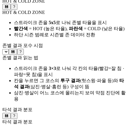
HOT & COLD ZONE
💾
?
HOT & COLD ZONE
스트라이크 존을
5x5
로 나눠 존별 타율을 표시
빨간색
= HOT (높은 타율),
파란색
= COLD (낮은 타율)
하단 시즌 범례로 시즌별 존 데이터 전환
존별 결과
포수 시점
💾
?
존별 결과 읽는 법
스트라이크 존을
3×3
로 나눠 각 칸의 타율(빨강=잘 침 ·
파랑=못 침)을 표시
칸을 누르면 그 코스의
투구 결과
(헛스윙·파울 등)와
타
석 결과
(삼진·병살·홈런 등) 구성이 뜸
삼진·병살이 어느 코스에 몰리는지 보여 약점 진단에 활
용
타석 결과 분포
💾
?
타석 결과 분포