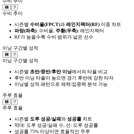
수비 추이
💾
?
수비 추이
시즌별
수비율(FPCT)
과
레인지팩터(RF)
이중 차트
파랑(좌축)
: 수비율,
주황(우축)
: 레인지팩터
RF가 높을수록 수비 범위가 넓은 선수
이닝 구간별 성적
💾
?
이닝 구간별 성적
시즌별
초반/중반/후반 이닝
에서의 타율 비교
후반 이닝 타율이 높으면 경기 후반에 강한 타자
이닝별 성적 패턴으로 체력/집중력 분석 가능
주루 효율
💾
?
주루 효율
시즌별
도루 성공/실패
와
성공률
차트
막대: 도루 성공/실패 수, 선: 도루 성공률
성공률 75% 이상이면 효율적인 주루