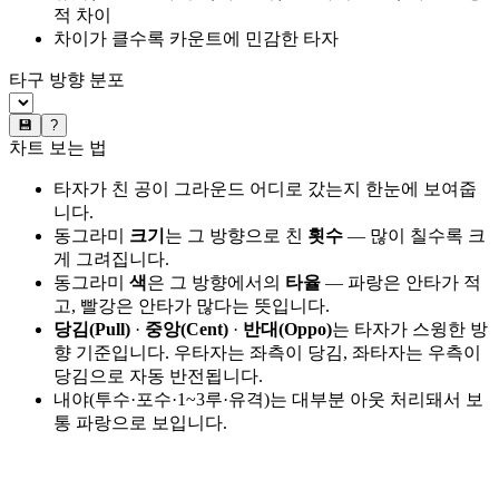
적 차이
차이가 클수록 카운트에 민감한 타자
타구 방향 분포
💾
?
차트 보는 법
타자가 친 공이 그라운드 어디로 갔는지 한눈에 보여줍
니다.
동그라미
크기
는 그 방향으로 친
횟수
— 많이 칠수록 크
게 그려집니다.
동그라미
색
은 그 방향에서의
타율
— 파랑은 안타가 적
고, 빨강은 안타가 많다는 뜻입니다.
당김(Pull)
·
중앙(Cent)
·
반대(Oppo)
는 타자가 스윙한 방
향 기준입니다. 우타자는 좌측이 당김, 좌타자는 우측이
당김으로 자동 반전됩니다.
내야(투수·포수·1~3루·유격)는 대부분 아웃 처리돼서 보
통 파랑으로 보입니다.