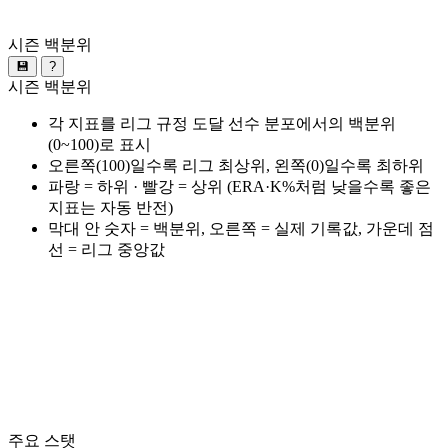
시즌 백분위
💾
?
시즌 백분위
각 지표를 리그 규정 도달 선수 분포에서의 백분위
(0~100)로 표시
오른쪽(100)일수록 리그 최상위, 왼쪽(0)일수록 최하위
파랑 = 하위 · 빨강 = 상위 (ERA·K%처럼 낮을수록 좋은
지표는 자동 반전)
막대 안 숫자 = 백분위, 오른쪽 = 실제 기록값, 가운데 점
선 = 리그 중앙값
주요 스탯