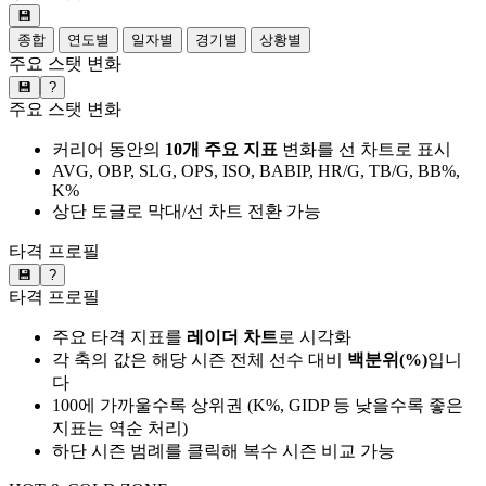
💾
종합
연도별
일자별
경기별
상황별
주요 스탯 변화
💾
?
주요 스탯 변화
커리어 동안의
10개 주요 지표
변화를 선 차트로 표시
AVG, OBP, SLG, OPS, ISO, BABIP, HR/G, TB/G, BB%,
K%
상단 토글로 막대/선 차트 전환 가능
타격 프로필
💾
?
타격 프로필
주요 타격 지표를
레이더 차트
로 시각화
각 축의 값은 해당 시즌 전체 선수 대비
백분위(%)
입니
다
100에 가까울수록 상위권 (K%, GIDP 등 낮을수록 좋은
지표는 역순 처리)
하단 시즌 범례를 클릭해 복수 시즌 비교 가능