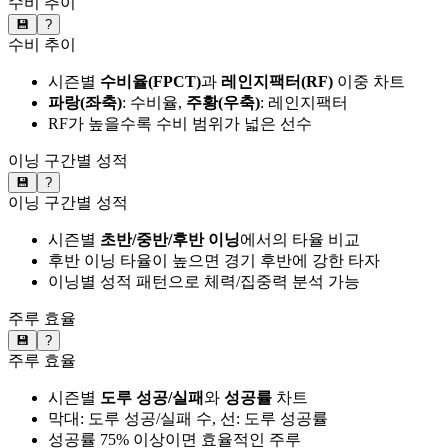
수비 추이
💾
?
수비 추이
시즌별
수비율(FPCT)
과
레인지팩터(RF)
이중 차트
파랑(좌축)
: 수비율,
주황(우축)
: 레인지팩터
RF가 높을수록 수비 범위가 넓은 선수
이닝 구간별 성적
💾
?
이닝 구간별 성적
시즌별
초반/중반/후반 이닝
에서의 타율 비교
후반 이닝 타율이 높으면 경기 후반에 강한 타자
이닝별 성적 패턴으로 체력/집중력 분석 가능
주루 효율
💾
?
주루 효율
시즌별
도루 성공/실패
와
성공률
차트
막대: 도루 성공/실패 수, 선: 도루 성공률
성공률 75% 이상이면 효율적인 주루