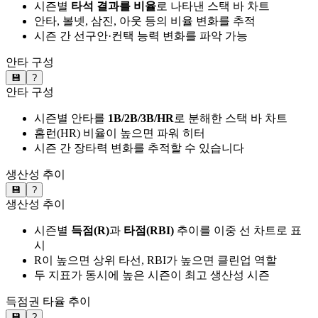
시즌별
타석 결과를 비율
로 나타낸 스택 바 차트
안타, 볼넷, 삼진, 아웃 등의 비율 변화를 추적
시즌 간 선구안·컨택 능력 변화를 파악 가능
안타 구성
💾
?
안타 구성
시즌별 안타를
1B/2B/3B/HR
로 분해한 스택 바 차트
홈런(HR) 비율이 높으면 파워 히터
시즌 간 장타력 변화를 추적할 수 있습니다
생산성 추이
💾
?
생산성 추이
시즌별
득점(R)
과
타점(RBI)
추이를 이중 선 차트로 표
시
R이 높으면 상위 타선, RBI가 높으면 클린업 역할
두 지표가 동시에 높은 시즌이 최고 생산성 시즌
득점권 타율 추이
💾
?