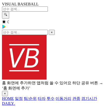
VISUAL BASEBALL
🔍
☀
☾
×
홈 화면에 추가하면 앱처럼 쓸 수 있어요
하단 공유 버튼 →
‘홈 화면에 추가’
×
HOME
일정
팀/순위
타자
투수
이동거리
관중
경기시간
DAILY
.