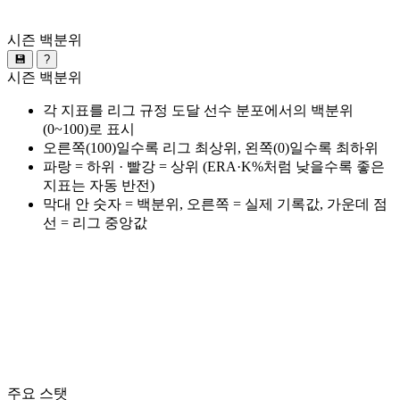
시즌 백분위
💾
?
시즌 백분위
각 지표를 리그 규정 도달 선수 분포에서의 백분위
(0~100)로 표시
오른쪽(100)일수록 리그 최상위, 왼쪽(0)일수록 최하위
파랑 = 하위 · 빨강 = 상위 (ERA·K%처럼 낮을수록 좋은
지표는 자동 반전)
막대 안 숫자 = 백분위, 오른쪽 = 실제 기록값, 가운데 점
선 = 리그 중앙값
주요 스탯