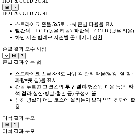
HOT & COLD ZONE
💾
?
HOT & COLD ZONE
스트라이크 존을
5x5
로 나눠 존별 타율을 표시
빨간색
= HOT (높은 타율),
파란색
= COLD (낮은 타율)
하단 시즌 범례로 시즌별 존 데이터 전환
존별 결과
포수 시점
💾
?
존별 결과 읽는 법
스트라이크 존을
3×3
로 나눠 각 칸의 타율(빨강=잘 침 ·
파랑=못 침)을 표시
칸을 누르면 그 코스의
투구 결과
(헛스윙·파울 등)와
타
석 결과
(삼진·병살·홈런 등) 구성이 뜸
삼진·병살이 어느 코스에 몰리는지 보여 약점 진단에 활
용
타석 결과 분포
💾
?
타석 결과 분포