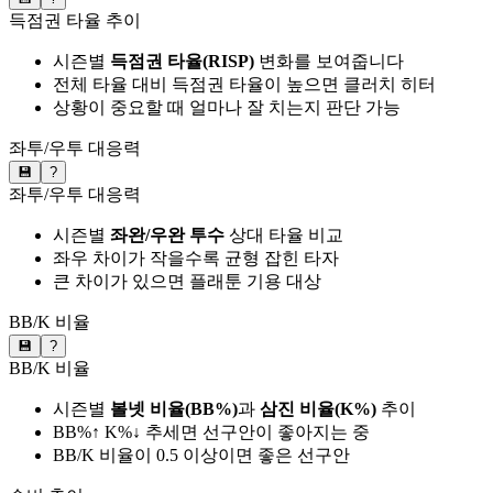
득점권 타율 추이
시즌별
득점권 타율(RISP)
변화를 보여줍니다
전체 타율 대비 득점권 타율이 높으면 클러치 히터
상황이 중요할 때 얼마나 잘 치는지 판단 가능
좌투/우투 대응력
💾
?
좌투/우투 대응력
시즌별
좌완/우완 투수
상대 타율 비교
좌우 차이가 작을수록 균형 잡힌 타자
큰 차이가 있으면 플래툰 기용 대상
BB/K 비율
💾
?
BB/K 비율
시즌별
볼넷 비율(BB%)
과
삼진 비율(K%)
추이
BB%↑ K%↓ 추세면 선구안이 좋아지는 중
BB/K 비율이 0.5 이상이면 좋은 선구안