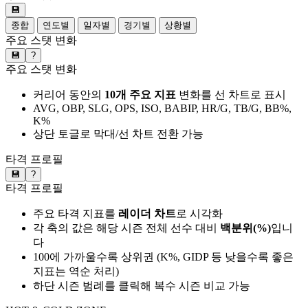
💾
종합
연도별
일자별
경기별
상황별
주요 스탯 변화
💾
?
주요 스탯 변화
커리어 동안의
10개 주요 지표
변화를 선 차트로 표시
AVG, OBP, SLG, OPS, ISO, BABIP, HR/G, TB/G, BB%,
K%
상단 토글로 막대/선 차트 전환 가능
타격 프로필
💾
?
타격 프로필
주요 타격 지표를
레이더 차트
로 시각화
각 축의 값은 해당 시즌 전체 선수 대비
백분위(%)
입니
다
100에 가까울수록 상위권 (K%, GIDP 등 낮을수록 좋은
지표는 역순 처리)
하단 시즌 범례를 클릭해 복수 시즌 비교 가능