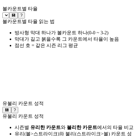
볼카운트별 타율
💾
?
볼카운트별 타율 읽는 법
방사형 막대 하나가 볼카운트 하나(0-0 ~ 3-2)
막대가 길고 붉을수록 그 카운트에서 타율이 높음
점선 호 = 같은 시즌 리그 평균
유불리 카운트 성적
💾
?
유불리 카운트 성적
시즌별
유리한 카운트
와
불리한 카운트
에서의 타율 비교
유리(볼>스트라이크)와 불리(스트라이크>볼) 카운트 성