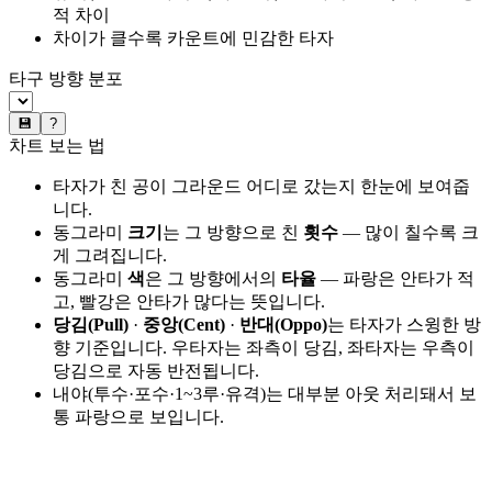
적 차이
차이가 클수록 카운트에 민감한 타자
타구 방향 분포
💾
?
차트 보는 법
타자가 친 공이 그라운드 어디로 갔는지 한눈에 보여줍
니다.
동그라미
크기
는 그 방향으로 친
횟수
— 많이 칠수록 크
게 그려집니다.
동그라미
색
은 그 방향에서의
타율
— 파랑은 안타가 적
고, 빨강은 안타가 많다는 뜻입니다.
당김(Pull)
·
중앙(Cent)
·
반대(Oppo)
는 타자가 스윙한 방
향 기준입니다. 우타자는 좌측이 당김, 좌타자는 우측이
당김으로 자동 반전됩니다.
내야(투수·포수·1~3루·유격)는 대부분 아웃 처리돼서 보
통 파랑으로 보입니다.