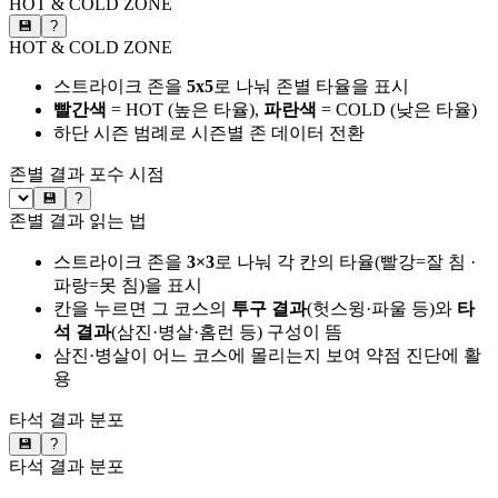
HOT & COLD ZONE
💾
?
HOT & COLD ZONE
스트라이크 존을
5x5
로 나눠 존별 타율을 표시
빨간색
= HOT (높은 타율),
파란색
= COLD (낮은 타율)
하단 시즌 범례로 시즌별 존 데이터 전환
존별 결과
포수 시점
💾
?
존별 결과 읽는 법
스트라이크 존을
3×3
로 나눠 각 칸의 타율(빨강=잘 침 ·
파랑=못 침)을 표시
칸을 누르면 그 코스의
투구 결과
(헛스윙·파울 등)와
타
석 결과
(삼진·병살·홈런 등) 구성이 뜸
삼진·병살이 어느 코스에 몰리는지 보여 약점 진단에 활
용
타석 결과 분포
💾
?
타석 결과 분포