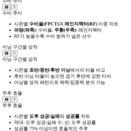
수비 추이
💾
?
수비 추이
시즌별
수비율(FPCT)
과
레인지팩터(RF)
이중 차트
파랑(좌축)
: 수비율,
주황(우축)
: 레인지팩터
RF가 높을수록 수비 범위가 넓은 선수
이닝 구간별 성적
💾
?
이닝 구간별 성적
시즌별
초반/중반/후반 이닝
에서의 타율 비교
후반 이닝 타율이 높으면 경기 후반에 강한 타자
이닝별 성적 패턴으로 체력/집중력 분석 가능
주루 효율
💾
?
주루 효율
시즌별
도루 성공/실패
와
성공률
차트
막대: 도루 성공/실패 수, 선: 도루 성공률
성공률 75% 이상이면 효율적인 주루