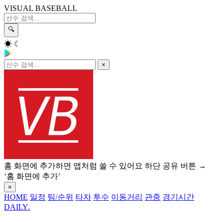
VISUAL BASEBALL
🔍
☀
☾
×
홈 화면에 추가하면 앱처럼 쓸 수 있어요
하단 공유 버튼 →
‘홈 화면에 추가’
×
HOME
일정
팀/순위
타자
투수
이동거리
관중
경기시간
DAILY
.