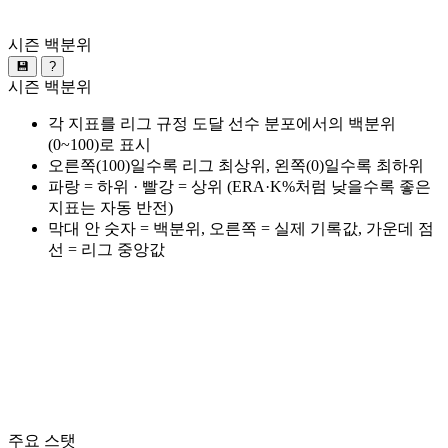
시즌 백분위
💾
?
시즌 백분위
각 지표를 리그 규정 도달 선수 분포에서의 백분위
(0~100)로 표시
오른쪽(100)일수록 리그 최상위, 왼쪽(0)일수록 최하위
파랑 = 하위 · 빨강 = 상위 (ERA·K%처럼 낮을수록 좋은
지표는 자동 반전)
막대 안 숫자 = 백분위, 오른쪽 = 실제 기록값, 가운데 점
선 = 리그 중앙값
주요 스탯