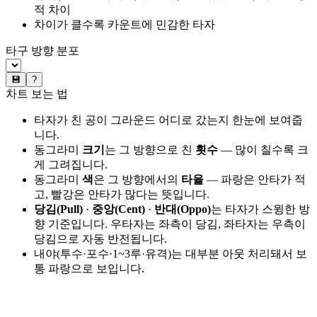
적 차이
차이가 클수록 카운트에 민감한 타자
타구 방향 분포
💾
?
차트 보는 법
타자가 친 공이 그라운드 어디로 갔는지 한눈에 보여줍
니다.
동그라미
크기
는 그 방향으로 친
횟수
— 많이 칠수록 크
게 그려집니다.
동그라미
색
은 그 방향에서의
타율
— 파랑은 안타가 적
고, 빨강은 안타가 많다는 뜻입니다.
당김(Pull)
·
중앙(Cent)
·
반대(Oppo)
는 타자가 스윙한 방
향 기준입니다. 우타자는 좌측이 당김, 좌타자는 우측이
당김으로 자동 반전됩니다.
내야(투수·포수·1~3루·유격)는 대부분 아웃 처리돼서 보
통 파랑으로 보입니다.