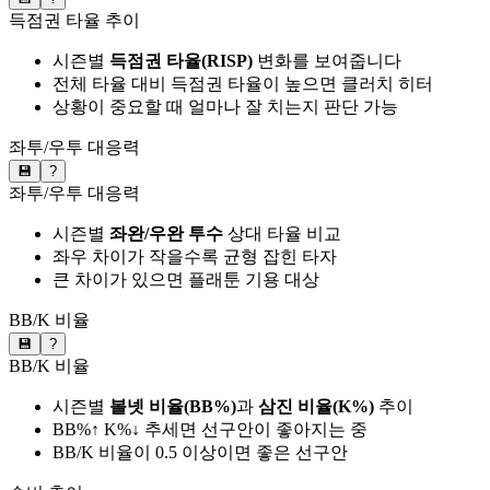
득점권 타율 추이
시즌별
득점권 타율(RISP)
변화를 보여줍니다
전체 타율 대비 득점권 타율이 높으면 클러치 히터
상황이 중요할 때 얼마나 잘 치는지 판단 가능
좌투/우투 대응력
💾
?
좌투/우투 대응력
시즌별
좌완/우완 투수
상대 타율 비교
좌우 차이가 작을수록 균형 잡힌 타자
큰 차이가 있으면 플래툰 기용 대상
BB/K 비율
💾
?
BB/K 비율
시즌별
볼넷 비율(BB%)
과
삼진 비율(K%)
추이
BB%↑ K%↓ 추세면 선구안이 좋아지는 중
BB/K 비율이 0.5 이상이면 좋은 선구안