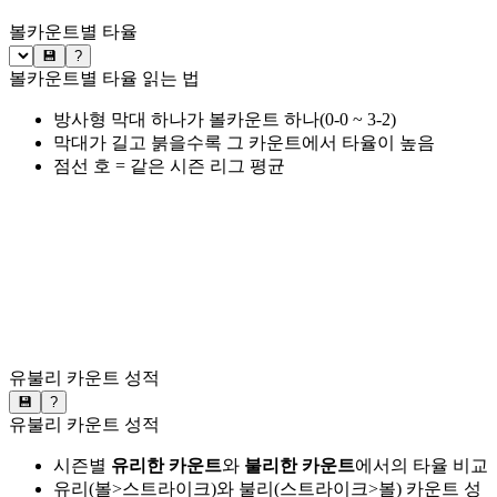
볼카운트별 타율
💾
?
볼카운트별 타율 읽는 법
방사형 막대 하나가 볼카운트 하나(0-0 ~ 3-2)
막대가 길고 붉을수록 그 카운트에서 타율이 높음
점선 호 = 같은 시즌 리그 평균
유불리 카운트 성적
💾
?
유불리 카운트 성적
시즌별
유리한 카운트
와
불리한 카운트
에서의 타율 비교
유리(볼>스트라이크)와 불리(스트라이크>볼) 카운트 성