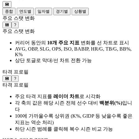
💾
종합
연도별
일자별
경기별
상황별
주요 스탯 변화
💾
?
주요 스탯 변화
커리어 동안의
10개 주요 지표
변화를 선 차트로 표시
AVG, OBP, SLG, OPS, ISO, BABIP, HR/G, TB/G, BB%,
K%
상단 토글로 막대/선 차트 전환 가능
타격 프로필
💾
?
타격 프로필
주요 타격 지표를
레이더 차트
로 시각화
각 축의 값은 해당 시즌 전체 선수 대비
백분위(%)
입니
다
100에 가까울수록 상위권 (K%, GIDP 등 낮을수록 좋은
지표는 역순 처리)
하단 시즌 범례를 클릭해 복수 시즌 비교 가능