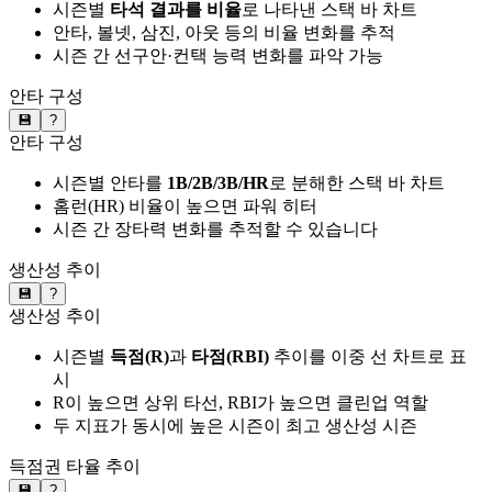
시즌별
타석 결과를 비율
로 나타낸 스택 바 차트
안타, 볼넷, 삼진, 아웃 등의 비율 변화를 추적
시즌 간 선구안·컨택 능력 변화를 파악 가능
안타 구성
💾
?
안타 구성
시즌별 안타를
1B/2B/3B/HR
로 분해한 스택 바 차트
홈런(HR) 비율이 높으면 파워 히터
시즌 간 장타력 변화를 추적할 수 있습니다
생산성 추이
💾
?
생산성 추이
시즌별
득점(R)
과
타점(RBI)
추이를 이중 선 차트로 표
시
R이 높으면 상위 타선, RBI가 높으면 클린업 역할
두 지표가 동시에 높은 시즌이 최고 생산성 시즌
득점권 타율 추이
💾
?