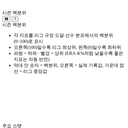
시즌 백분위
💾
?
시즌 백분위
각 지표를 리그 규정 도달 선수 분포에서의 백분위
(0~100)로 표시
오른쪽(100)일수록 리그 최상위, 왼쪽(0)일수록 최하위
파랑 = 하위 · 빨강 = 상위 (ERA·K%처럼 낮을수록 좋은
지표는 자동 반전)
막대 안 숫자 = 백분위, 오른쪽 = 실제 기록값, 가운데 점
선 = 리그 중앙값
주요 스탯