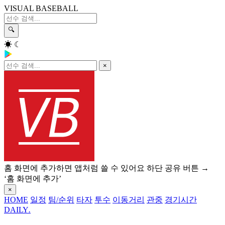
VISUAL BASEBALL
🔍
☀
☾
×
홈 화면에 추가하면 앱처럼 쓸 수 있어요
하단 공유 버튼 →
‘홈 화면에 추가’
×
HOME
일정
팀/순위
타자
투수
이동거리
관중
경기시간
DAILY
.