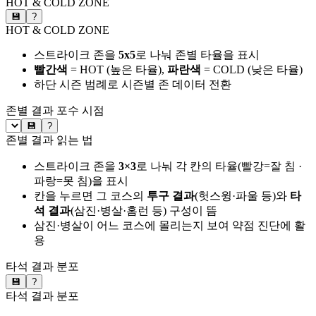
HOT & COLD ZONE
💾
?
HOT & COLD ZONE
스트라이크 존을
5x5
로 나눠 존별 타율을 표시
빨간색
= HOT (높은 타율),
파란색
= COLD (낮은 타율)
하단 시즌 범례로 시즌별 존 데이터 전환
존별 결과
포수 시점
💾
?
존별 결과 읽는 법
스트라이크 존을
3×3
로 나눠 각 칸의 타율(빨강=잘 침 ·
파랑=못 침)을 표시
칸을 누르면 그 코스의
투구 결과
(헛스윙·파울 등)와
타
석 결과
(삼진·병살·홈런 등) 구성이 뜸
삼진·병살이 어느 코스에 몰리는지 보여 약점 진단에 활
용
타석 결과 분포
💾
?
타석 결과 분포