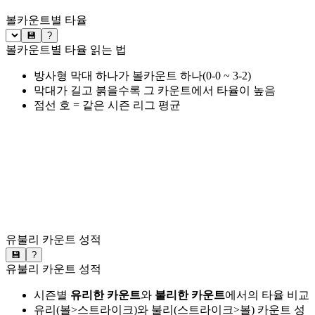
볼카운트별 타율
💾
?
볼카운트별 타율 읽는 법
방사형 막대 하나가 볼카운트 하나(0-0 ~ 3-2)
막대가 길고 붉을수록 그 카운트에서 타율이 높음
점선 호 = 같은 시즌 리그 평균
유불리 카운트 성적
💾
?
유불리 카운트 성적
시즌별
유리한 카운트
와
불리한 카운트
에서의 타율 비교
유리(볼>스트라이크)와 불리(스트라이크>볼) 카운트 성