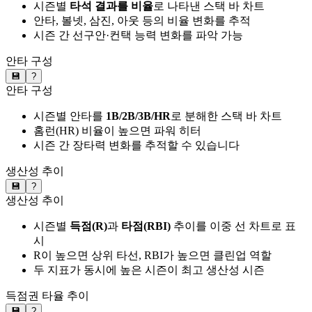
시즌별
타석 결과를 비율
로 나타낸 스택 바 차트
안타, 볼넷, 삼진, 아웃 등의 비율 변화를 추적
시즌 간 선구안·컨택 능력 변화를 파악 가능
안타 구성
💾
?
안타 구성
시즌별 안타를
1B/2B/3B/HR
로 분해한 스택 바 차트
홈런(HR) 비율이 높으면 파워 히터
시즌 간 장타력 변화를 추적할 수 있습니다
생산성 추이
💾
?
생산성 추이
시즌별
득점(R)
과
타점(RBI)
추이를 이중 선 차트로 표
시
R이 높으면 상위 타선, RBI가 높으면 클린업 역할
두 지표가 동시에 높은 시즌이 최고 생산성 시즌
득점권 타율 추이
💾
?