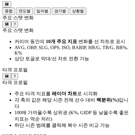
💾
종합
연도별
일자별
경기별
상황별
주요 스탯 변화
💾
?
주요 스탯 변화
커리어 동안의
10개 주요 지표
변화를 선 차트로 표시
AVG, OBP, SLG, OPS, ISO, BABIP, HR/G, TB/G, BB%,
K%
상단 토글로 막대/선 차트 전환 가능
타격 프로필
💾
?
타격 프로필
주요 타격 지표를
레이더 차트
로 시각화
각 축의 값은 해당 시즌 전체 선수 대비
백분위(%)
입니
다
100에 가까울수록 상위권 (K%, GIDP 등 낮을수록 좋은
지표는 역순 처리)
하단 시즌 범례를 클릭해 복수 시즌 비교 가능