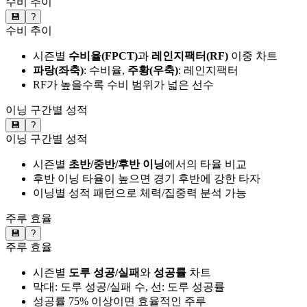
수비 추이
💾
?
수비 추이
시즌별
수비율(FPCT)
과
레인지팩터(RF)
이중 차트
파랑(좌축)
: 수비율,
주황(우축)
: 레인지팩터
RF가 높을수록 수비 범위가 넓은 선수
이닝 구간별 성적
💾
?
이닝 구간별 성적
시즌별
초반/중반/후반 이닝
에서의 타율 비교
후반 이닝 타율이 높으면 경기 후반에 강한 타자
이닝별 성적 패턴으로 체력/집중력 분석 가능
주루 효율
💾
?
주루 효율
시즌별
도루 성공/실패
와
성공률
차트
막대: 도루 성공/실패 수, 선: 도루 성공률
성공률 75% 이상이면 효율적인 주루