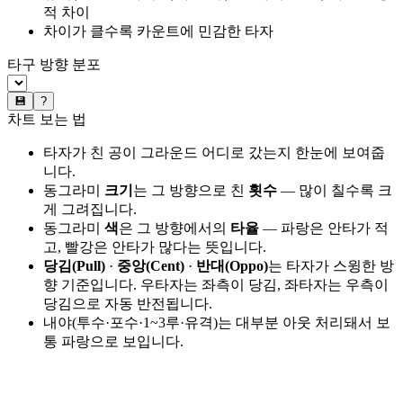
적 차이
차이가 클수록 카운트에 민감한 타자
타구 방향 분포
💾
?
차트 보는 법
타자가 친 공이 그라운드 어디로 갔는지 한눈에 보여줍
니다.
동그라미
크기
는 그 방향으로 친
횟수
— 많이 칠수록 크
게 그려집니다.
동그라미
색
은 그 방향에서의
타율
— 파랑은 안타가 적
고, 빨강은 안타가 많다는 뜻입니다.
당김(Pull)
·
중앙(Cent)
·
반대(Oppo)
는 타자가 스윙한 방
향 기준입니다. 우타자는 좌측이 당김, 좌타자는 우측이
당김으로 자동 반전됩니다.
내야(투수·포수·1~3루·유격)는 대부분 아웃 처리돼서 보
통 파랑으로 보입니다.