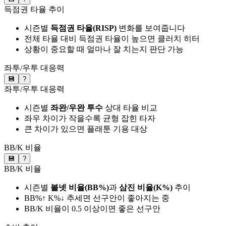
득점권 타율 추이
시즌별
득점권 타율(RISP)
변화를 보여줍니다
전체 타율 대비 득점권 타율이 높으면 클러치 히터
상황이 중요할 때 얼마나 잘 치는지 판단 가능
좌투/우투 대응력
💾
?
좌투/우투 대응력
시즌별
좌완/우완 투수
상대 타율 비교
좌우 차이가 작을수록 균형 잡힌 타자
큰 차이가 있으면 플래툰 기용 대상
BB/K 비율
💾
?
BB/K 비율
시즌별
볼넷 비율(BB%)
과
삼진 비율(K%)
추이
BB%↑ K%↓ 추세면 선구안이 좋아지는 중
BB/K 비율이 0.5 이상이면 좋은 선구안