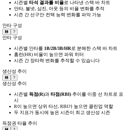
시즌별
타석 결과를 비율
로 나타낸 스택 바 차트
안타, 볼넷, 삼진, 아웃 등의 비율 변화를 추적
시즌 간 선구안·컨택 능력 변화를 파악 가능
안타 구성
💾
?
안타 구성
시즌별 안타를
1B/2B/3B/HR
로 분해한 스택 바 차트
홈런(HR) 비율이 높으면 파워 히터
시즌 간 장타력 변화를 추적할 수 있습니다
생산성 추이
💾
?
생산성 추이
시즌별
득점(R)
과
타점(RBI)
추이를 이중 선 차트로 표
시
R이 높으면 상위 타선, RBI가 높으면 클린업 역할
두 지표가 동시에 높은 시즌이 최고 생산성 시즌
득점권 타율 추이
💾
?