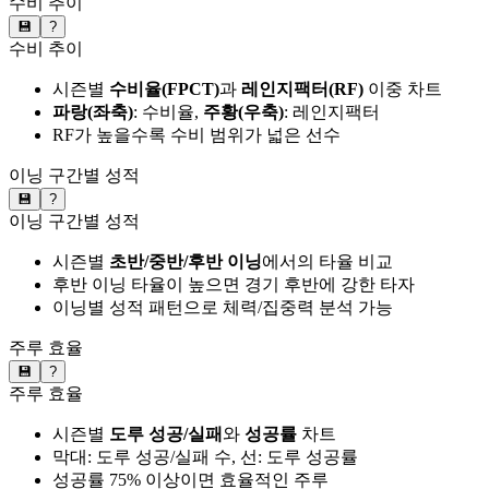
수비 추이
💾
?
수비 추이
시즌별
수비율(FPCT)
과
레인지팩터(RF)
이중 차트
파랑(좌축)
: 수비율,
주황(우축)
: 레인지팩터
RF가 높을수록 수비 범위가 넓은 선수
이닝 구간별 성적
💾
?
이닝 구간별 성적
시즌별
초반/중반/후반 이닝
에서의 타율 비교
후반 이닝 타율이 높으면 경기 후반에 강한 타자
이닝별 성적 패턴으로 체력/집중력 분석 가능
주루 효율
💾
?
주루 효율
시즌별
도루 성공/실패
와
성공률
차트
막대: 도루 성공/실패 수, 선: 도루 성공률
성공률 75% 이상이면 효율적인 주루