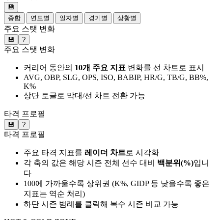
💾
종합
연도별
일자별
경기별
상황별
주요 스탯 변화
💾
?
주요 스탯 변화
커리어 동안의
10개 주요 지표
변화를 선 차트로 표시
AVG, OBP, SLG, OPS, ISO, BABIP, HR/G, TB/G, BB%,
K%
상단 토글로 막대/선 차트 전환 가능
타격 프로필
💾
?
타격 프로필
주요 타격 지표를
레이더 차트
로 시각화
각 축의 값은 해당 시즌 전체 선수 대비
백분위(%)
입니
다
100에 가까울수록 상위권 (K%, GIDP 등 낮을수록 좋은
지표는 역순 처리)
하단 시즌 범례를 클릭해 복수 시즌 비교 가능