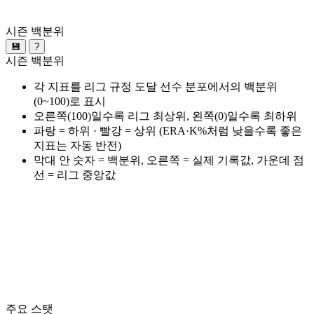
시즌 백분위
💾
?
시즌 백분위
각 지표를 리그 규정 도달 선수 분포에서의 백분위
(0~100)로 표시
오른쪽(100)일수록 리그 최상위, 왼쪽(0)일수록 최하위
파랑 = 하위 · 빨강 = 상위 (ERA·K%처럼 낮을수록 좋은
지표는 자동 반전)
막대 안 숫자 = 백분위, 오른쪽 = 실제 기록값, 가운데 점
선 = 리그 중앙값
주요 스탯