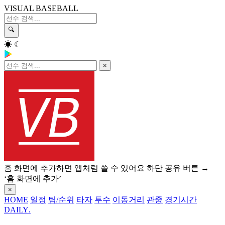
VISUAL BASEBALL
🔍
☀
☾
×
홈 화면에 추가하면 앱처럼 쓸 수 있어요
하단 공유 버튼 →
‘홈 화면에 추가’
×
HOME
일정
팀/순위
타자
투수
이동거리
관중
경기시간
DAILY
.