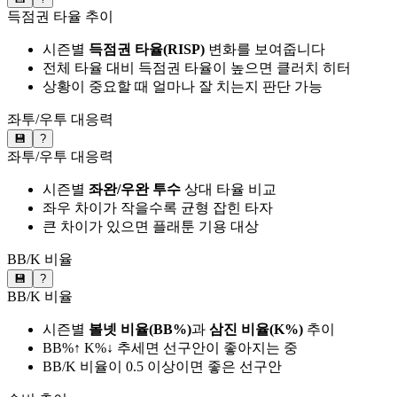
득점권 타율 추이
시즌별
득점권 타율(RISP)
변화를 보여줍니다
전체 타율 대비 득점권 타율이 높으면 클러치 히터
상황이 중요할 때 얼마나 잘 치는지 판단 가능
좌투/우투 대응력
💾
?
좌투/우투 대응력
시즌별
좌완/우완 투수
상대 타율 비교
좌우 차이가 작을수록 균형 잡힌 타자
큰 차이가 있으면 플래툰 기용 대상
BB/K 비율
💾
?
BB/K 비율
시즌별
볼넷 비율(BB%)
과
삼진 비율(K%)
추이
BB%↑ K%↓ 추세면 선구안이 좋아지는 중
BB/K 비율이 0.5 이상이면 좋은 선구안