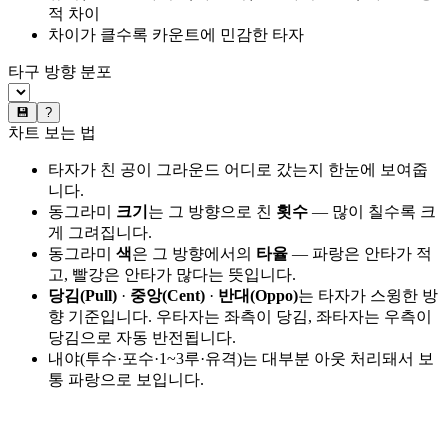
적 차이
차이가 클수록 카운트에 민감한 타자
타구 방향 분포
💾
?
차트 보는 법
타자가 친 공이 그라운드 어디로 갔는지 한눈에 보여줍
니다.
동그라미
크기
는 그 방향으로 친
횟수
— 많이 칠수록 크
게 그려집니다.
동그라미
색
은 그 방향에서의
타율
— 파랑은 안타가 적
고, 빨강은 안타가 많다는 뜻입니다.
당김(Pull)
·
중앙(Cent)
·
반대(Oppo)
는 타자가 스윙한 방
향 기준입니다. 우타자는 좌측이 당김, 좌타자는 우측이
당김으로 자동 반전됩니다.
내야(투수·포수·1~3루·유격)는 대부분 아웃 처리돼서 보
통 파랑으로 보입니다.