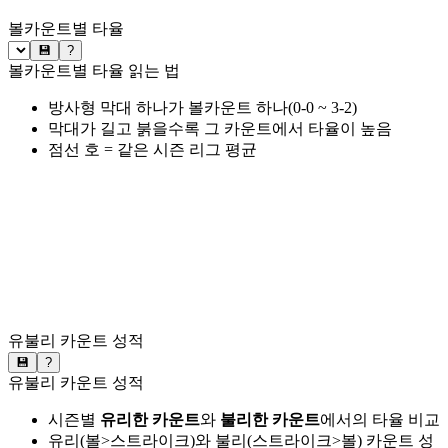
볼카운트별 타율
💾
?
볼카운트별 타율 읽는 법
방사형 막대 하나가 볼카운트 하나(0-0 ~ 3-2)
막대가 길고 붉을수록 그 카운트에서 타율이 높음
점선 호 = 같은 시즌 리그 평균
유불리 카운트 성적
💾
?
유불리 카운트 성적
시즌별
유리한 카운트
와
불리한 카운트
에서의 타율 비교
유리(볼>스트라이크)와 불리(스트라이크>볼) 카운트 성