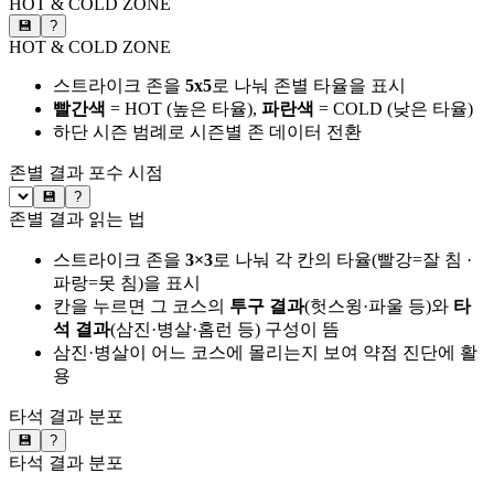
HOT & COLD ZONE
💾
?
HOT & COLD ZONE
스트라이크 존을
5x5
로 나눠 존별 타율을 표시
빨간색
= HOT (높은 타율),
파란색
= COLD (낮은 타율)
하단 시즌 범례로 시즌별 존 데이터 전환
존별 결과
포수 시점
💾
?
존별 결과 읽는 법
스트라이크 존을
3×3
로 나눠 각 칸의 타율(빨강=잘 침 ·
파랑=못 침)을 표시
칸을 누르면 그 코스의
투구 결과
(헛스윙·파울 등)와
타
석 결과
(삼진·병살·홈런 등) 구성이 뜸
삼진·병살이 어느 코스에 몰리는지 보여 약점 진단에 활
용
타석 결과 분포
💾
?
타석 결과 분포