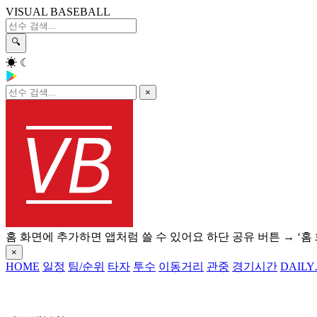
VISUAL BASEBALL
🔍
☀
☾
×
홈 화면에 추가하면 앱처럼 쓸 수 있어요
하단 공유 버튼 → ‘홈
×
HOME
일정
팀/순위
타자
투수
이동거리
관중
경기시간
DAILY