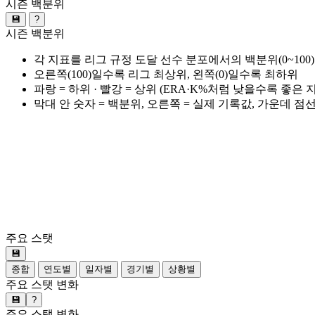
시즌 백분위
💾
?
시즌 백분위
각 지표를 리그 규정 도달 선수 분포에서의 백분위(0~100
오른쪽(100)일수록 리그 최상위, 왼쪽(0)일수록 최하위
파랑 = 하위 · 빨강 = 상위 (ERA·K%처럼 낮을수록 좋은
막대 안 숫자 = 백분위, 오른쪽 = 실제 기록값, 가운데 점
주요 스탯
💾
종합
연도별
일자별
경기별
상황별
주요 스탯 변화
💾
?
주요 스탯 변화