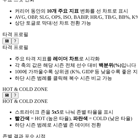
커리어 동안의
10개 주요 지표
변화를 선 차트로 표시
AVG, OBP, SLG, OPS, ISO, BABIP, HR/G, TB/G, BB%, K
상단 토글로 막대/선 차트 전환 가능
타격 프로필
💾
?
타격 프로필
주요 타격 지표를
레이더 차트
로 시각화
각 축의 값은 해당 시즌 전체 선수 대비
백분위(%)
입니다
100에 가까울수록 상위권 (K%, GIDP 등 낮을수록 좋은 
하단 시즌 범례를 클릭해 복수 시즌 비교 가능
HOT & COLD ZONE
💾
?
HOT & COLD ZONE
스트라이크 존을
5x5
로 나눠 존별 타율을 표시
빨간색
= HOT (높은 타율),
파란색
= COLD (낮은 타율)
하단 시즌 범례로 시즌별 존 데이터 전환
존별 결과
포수 시점