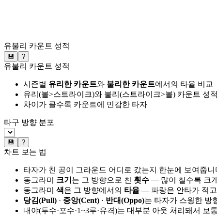
유불리 카운트 성적
💾
?
유불리 카운트 성적
시즌별
유리한 카운트
와
불리한 카운트
에서의 타율 비교
유리(볼>스트라이크)와 불리(스트라이크>볼) 카운트 성적
차이가 클수록 카운트에 민감한 타자
타구 방향 분포
💾
?
차트 보는 법
타자가 친 공이 그라운드 어디로 갔는지 한눈에 보여줍니
동그라미
크기
는 그 방향으로 친
횟수
— 많이 칠수록 크
동그라미
색
은 그 방향에서의
타율
— 파랑은 안타가 적고
당김(Pull)
·
중앙(Cent)
·
반대(Oppo)
는 타자가 스윙한 방
내야(투수·포수·1~3루·유격)는 대부분 아웃 처리돼서 보