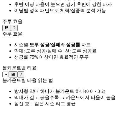
후반 이닝 타율이 높으면 경기 후반에 강한 타자
이닝별 성적 패턴으로 체력/집중력 분석 가능
주루 효율
💾
?
주루 효율
시즌별
도루 성공/실패
와
성공률
차트
막대: 도루 성공/실패 수, 선: 도루 성공률
성공률 75% 이상이면 효율적인 주루
볼카운트별 타율
💾
?
볼카운트별 타율 읽는 법
방사형 막대 하나가 볼카운트 하나(0-0 ~ 3-2)
막대가 길고 붉을수록 그 카운트에서 타율이 높음
점선 호 = 같은 시즌 리그 평균