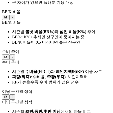
큰 차이가 있으면 플래툰 기용 대상
BB/K 비율
💾
?
BB/K 비율
시즌별
볼넷 비율(BB%)
과
삼진 비율(K%)
추이
BB%↑ K%↓ 추세면 선구안이 좋아지는 중
BB/K 비율이 0.5 이상이면 좋은 선구안
수비 추이
💾
?
수비 추이
시즌별
수비율(FPCT)
과
레인지팩터(RF)
이중 차트
파랑(좌축)
: 수비율,
주황(우축)
: 레인지팩터
RF가 높을수록 수비 범위가 넓은 선수
이닝 구간별 성적
💾
?
이닝 구간별 성적
시즌별
초반/중반/후반 이닝
에서의 타율 비교