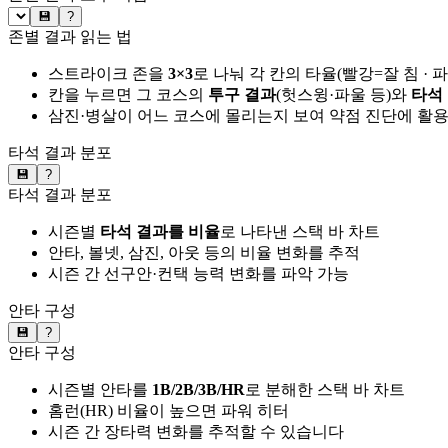
💾
?
존별 결과 읽는 법
스트라이크 존을
3×3
로 나눠 각 칸의 타율(빨강=잘 침 · 
칸을 누르면 그 코스의
투구 결과
(헛스윙·파울 등)와
타석
삼진·병살이 어느 코스에 몰리는지 보여 약점 진단에 활
타석 결과 분포
💾
?
타석 결과 분포
시즌별
타석 결과를 비율
로 나타낸 스택 바 차트
안타, 볼넷, 삼진, 아웃 등의 비율 변화를 추적
시즌 간 선구안·컨택 능력 변화를 파악 가능
안타 구성
💾
?
안타 구성
시즌별 안타를
1B/2B/3B/HR
로 분해한 스택 바 차트
홈런(HR) 비율이 높으면 파워 히터
시즌 간 장타력 변화를 추적할 수 있습니다