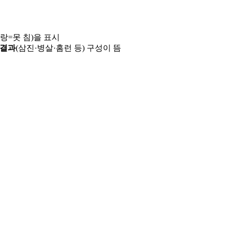
파랑=못 침)을 표시
 결과
(삼진·병살·홈런 등) 구성이 뜸
용