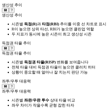
생산성 추이
💾
?
생산성 추이
시즌별
득점(R)
과
타점(RBI)
추이를 이중 선 차트로 표시
R이 높으면 상위 타선, RBI가 높으면 클린업 역할
두 지표가 동시에 높은 시즌이 최고 생산성 시즌
득점권 타율 추이
💾
?
득점권 타율 추이
시즌별
득점권 타율(RISP)
변화를 보여줍니다
전체 타율 대비 득점권 타율이 높으면 클러치 히터
상황이 중요할 때 얼마나 잘 치는지 판단 가능
좌투/우투 대응력
💾
?
좌투/우투 대응력
시즌별
좌완/우완 투수
상대 타율 비교
좌우 차이가 작을수록 균형 잡힌 타자