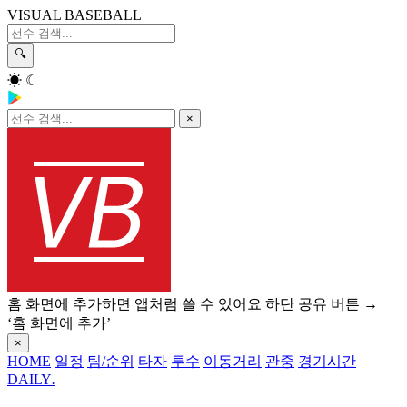
VISUAL BASEBALL
🔍
☀
☾
×
홈 화면에 추가하면 앱처럼 쓸 수 있어요
하단 공유 버튼 →
‘홈 화면에 추가’
×
HOME
일정
팀/순위
타자
투수
이동거리
관중
경기시간
DAILY
.