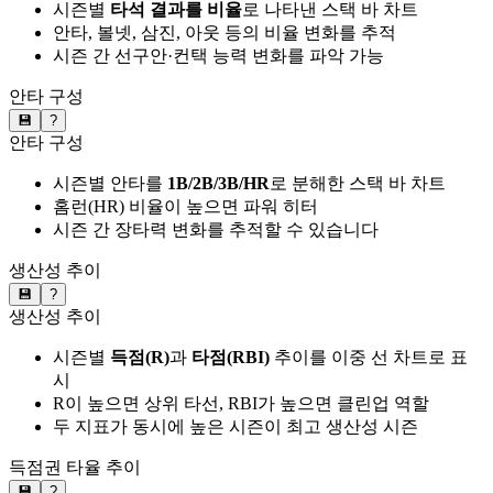
시즌별
타석 결과를 비율
로 나타낸 스택 바 차트
안타, 볼넷, 삼진, 아웃 등의 비율 변화를 추적
시즌 간 선구안·컨택 능력 변화를 파악 가능
안타 구성
💾
?
안타 구성
시즌별 안타를
1B/2B/3B/HR
로 분해한 스택 바 차트
홈런(HR) 비율이 높으면 파워 히터
시즌 간 장타력 변화를 추적할 수 있습니다
생산성 추이
💾
?
생산성 추이
시즌별
득점(R)
과
타점(RBI)
추이를 이중 선 차트로 표
시
R이 높으면 상위 타선, RBI가 높으면 클린업 역할
두 지표가 동시에 높은 시즌이 최고 생산성 시즌
득점권 타율 추이
💾
?