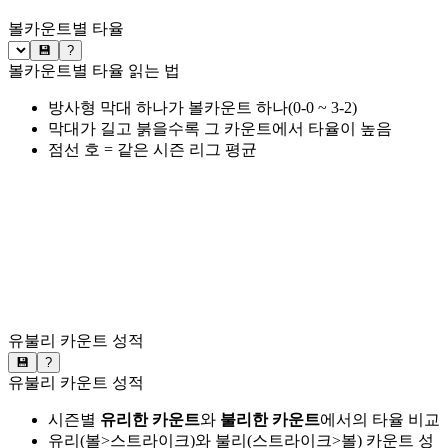
볼카운트별 타율
💾
?
볼카운트별 타율 읽는 법
방사형 막대 하나가 볼카운트 하나(0-0 ~ 3-2)
막대가 길고 붉을수록 그 카운트에서 타율이 높음
점선 호 = 같은 시즌 리그 평균
유불리 카운트 성적
💾
?
유불리 카운트 성적
시즌별
유리한 카운트
와
불리한 카운트
에서의 타율 비교
유리(볼>스트라이크)와 불리(스트라이크>볼) 카운트 성