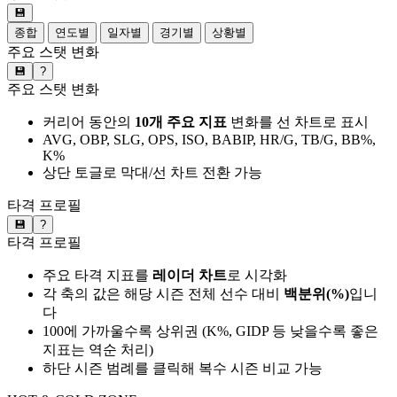
💾
종합
연도별
일자별
경기별
상황별
주요 스탯 변화
💾
?
주요 스탯 변화
커리어 동안의
10개 주요 지표
변화를 선 차트로 표시
AVG, OBP, SLG, OPS, ISO, BABIP, HR/G, TB/G, BB%,
K%
상단 토글로 막대/선 차트 전환 가능
타격 프로필
💾
?
타격 프로필
주요 타격 지표를
레이더 차트
로 시각화
각 축의 값은 해당 시즌 전체 선수 대비
백분위(%)
입니
다
100에 가까울수록 상위권 (K%, GIDP 등 낮을수록 좋은
지표는 역순 처리)
하단 시즌 범례를 클릭해 복수 시즌 비교 가능