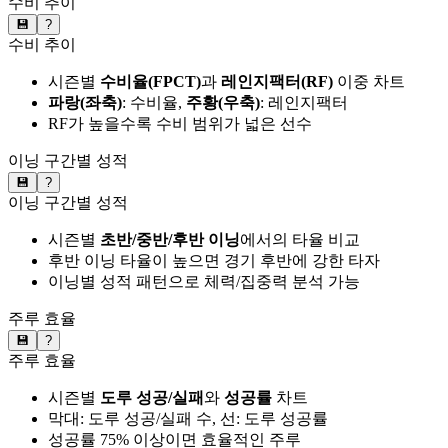
수비 추이
💾
?
수비 추이
시즌별
수비율(FPCT)
과
레인지팩터(RF)
이중 차트
파랑(좌축)
: 수비율,
주황(우축)
: 레인지팩터
RF가 높을수록 수비 범위가 넓은 선수
이닝 구간별 성적
💾
?
이닝 구간별 성적
시즌별
초반/중반/후반 이닝
에서의 타율 비교
후반 이닝 타율이 높으면 경기 후반에 강한 타자
이닝별 성적 패턴으로 체력/집중력 분석 가능
주루 효율
💾
?
주루 효율
시즌별
도루 성공/실패
와
성공률
차트
막대: 도루 성공/실패 수, 선: 도루 성공률
성공률 75% 이상이면 효율적인 주루