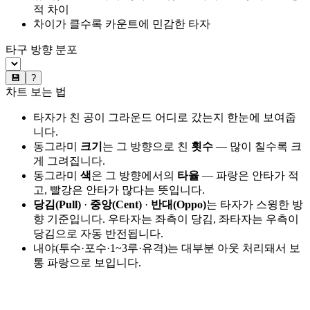
적 차이
차이가 클수록 카운트에 민감한 타자
타구 방향 분포
💾
?
차트 보는 법
타자가 친 공이 그라운드 어디로 갔는지 한눈에 보여줍
니다.
동그라미
크기
는 그 방향으로 친
횟수
— 많이 칠수록 크
게 그려집니다.
동그라미
색
은 그 방향에서의
타율
— 파랑은 안타가 적
고, 빨강은 안타가 많다는 뜻입니다.
당김(Pull)
·
중앙(Cent)
·
반대(Oppo)
는 타자가 스윙한 방
향 기준입니다. 우타자는 좌측이 당김, 좌타자는 우측이
당김으로 자동 반전됩니다.
내야(투수·포수·1~3루·유격)는 대부분 아웃 처리돼서 보
통 파랑으로 보입니다.