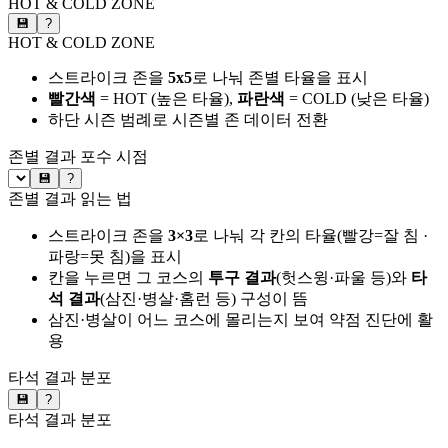
HOT & COLD ZONE
💾
?
HOT & COLD ZONE
스트라이크 존을
5x5
로 나눠 존별 타율을 표시
빨간색
= HOT (높은 타율),
파란색
= COLD (낮은 타율)
하단 시즌 범례로 시즌별 존 데이터 전환
존별 결과
포수 시점
💾
?
존별 결과 읽는 법
스트라이크 존을
3×3
로 나눠 각 칸의 타율(빨강=잘 침 ·
파랑=못 침)을 표시
칸을 누르면 그 코스의
투구 결과
(헛스윙·파울 등)와
타
석 결과
(삼진·병살·홈런 등) 구성이 뜸
삼진·병살이 어느 코스에 몰리는지 보여 약점 진단에 활
용
타석 결과 분포
💾
?
타석 결과 분포