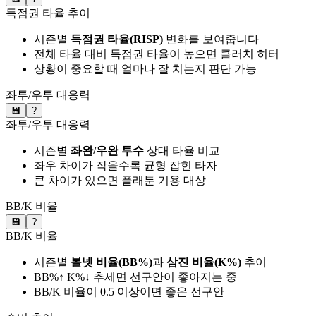
득점권 타율 추이
시즌별
득점권 타율(RISP)
변화를 보여줍니다
전체 타율 대비 득점권 타율이 높으면 클러치 히터
상황이 중요할 때 얼마나 잘 치는지 판단 가능
좌투/우투 대응력
💾
?
좌투/우투 대응력
시즌별
좌완/우완 투수
상대 타율 비교
좌우 차이가 작을수록 균형 잡힌 타자
큰 차이가 있으면 플래툰 기용 대상
BB/K 비율
💾
?
BB/K 비율
시즌별
볼넷 비율(BB%)
과
삼진 비율(K%)
추이
BB%↑ K%↓ 추세면 선구안이 좋아지는 중
BB/K 비율이 0.5 이상이면 좋은 선구안