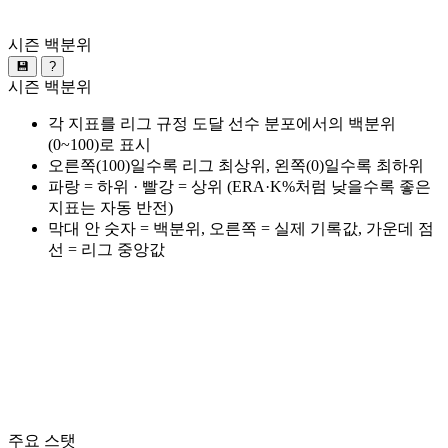
시즌 백분위
💾
?
시즌 백분위
각 지표를 리그 규정 도달 선수 분포에서의 백분위
(0~100)로 표시
오른쪽(100)일수록 리그 최상위, 왼쪽(0)일수록 최하위
파랑 = 하위 · 빨강 = 상위 (ERA·K%처럼 낮을수록 좋은
지표는 자동 반전)
막대 안 숫자 = 백분위, 오른쪽 = 실제 기록값, 가운데 점
선 = 리그 중앙값
주요 스탯