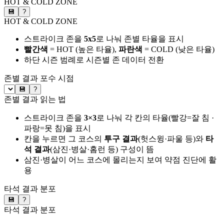
HOT & COLD ZONE
💾
?
HOT & COLD ZONE
스트라이크 존을
5x5
로 나눠 존별 타율을 표시
빨간색
= HOT (높은 타율),
파란색
= COLD (낮은 타율)
하단 시즌 범례로 시즌별 존 데이터 전환
존별 결과
포수 시점
💾
?
존별 결과 읽는 법
스트라이크 존을
3×3
로 나눠 각 칸의 타율(빨강=잘 침 ·
파랑=못 침)을 표시
칸을 누르면 그 코스의
투구 결과
(헛스윙·파울 등)와
타
석 결과
(삼진·병살·홈런 등) 구성이 뜸
삼진·병살이 어느 코스에 몰리는지 보여 약점 진단에 활
용
타석 결과 분포
💾
?
타석 결과 분포