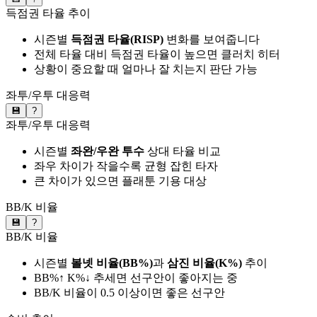
득점권 타율 추이
시즌별
득점권 타율(RISP)
변화를 보여줍니다
전체 타율 대비 득점권 타율이 높으면 클러치 히터
상황이 중요할 때 얼마나 잘 치는지 판단 가능
좌투/우투 대응력
💾
?
좌투/우투 대응력
시즌별
좌완/우완 투수
상대 타율 비교
좌우 차이가 작을수록 균형 잡힌 타자
큰 차이가 있으면 플래툰 기용 대상
BB/K 비율
💾
?
BB/K 비율
시즌별
볼넷 비율(BB%)
과
삼진 비율(K%)
추이
BB%↑ K%↓ 추세면 선구안이 좋아지는 중
BB/K 비율이 0.5 이상이면 좋은 선구안