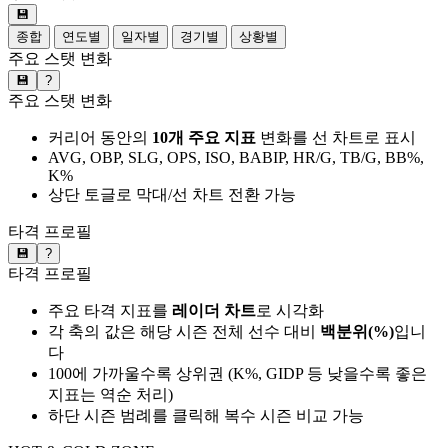
💾
종합
연도별
일자별
경기별
상황별
주요 스탯 변화
💾
?
주요 스탯 변화
커리어 동안의
10개 주요 지표
변화를 선 차트로 표시
AVG, OBP, SLG, OPS, ISO, BABIP, HR/G, TB/G, BB%,
K%
상단 토글로 막대/선 차트 전환 가능
타격 프로필
💾
?
타격 프로필
주요 타격 지표를
레이더 차트
로 시각화
각 축의 값은 해당 시즌 전체 선수 대비
백분위(%)
입니
다
100에 가까울수록 상위권 (K%, GIDP 등 낮을수록 좋은
지표는 역순 처리)
하단 시즌 범례를 클릭해 복수 시즌 비교 가능