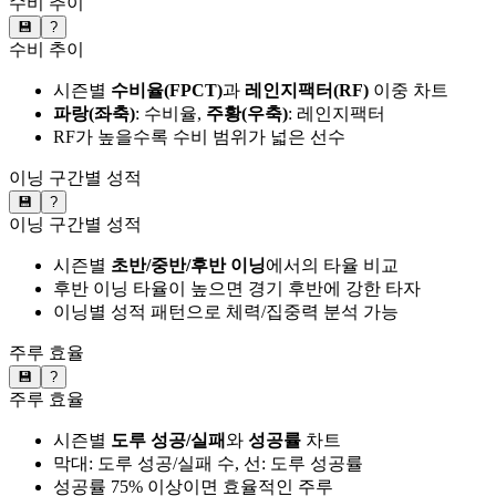
수비 추이
💾
?
수비 추이
시즌별
수비율(FPCT)
과
레인지팩터(RF)
이중 차트
파랑(좌축)
: 수비율,
주황(우축)
: 레인지팩터
RF가 높을수록 수비 범위가 넓은 선수
이닝 구간별 성적
💾
?
이닝 구간별 성적
시즌별
초반/중반/후반 이닝
에서의 타율 비교
후반 이닝 타율이 높으면 경기 후반에 강한 타자
이닝별 성적 패턴으로 체력/집중력 분석 가능
주루 효율
💾
?
주루 효율
시즌별
도루 성공/실패
와
성공률
차트
막대: 도루 성공/실패 수, 선: 도루 성공률
성공률 75% 이상이면 효율적인 주루