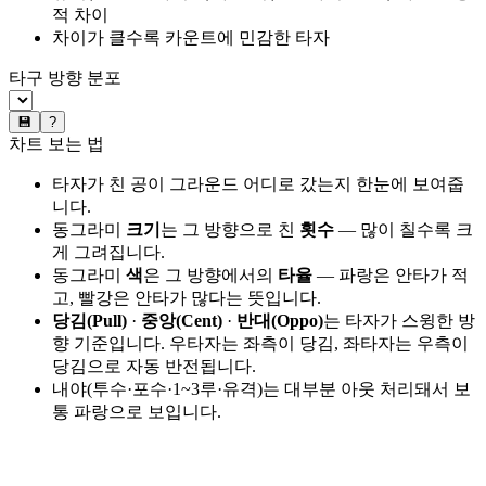
적 차이
차이가 클수록 카운트에 민감한 타자
타구 방향 분포
💾
?
차트 보는 법
타자가 친 공이 그라운드 어디로 갔는지 한눈에 보여줍
니다.
동그라미
크기
는 그 방향으로 친
횟수
— 많이 칠수록 크
게 그려집니다.
동그라미
색
은 그 방향에서의
타율
— 파랑은 안타가 적
고, 빨강은 안타가 많다는 뜻입니다.
당김(Pull)
·
중앙(Cent)
·
반대(Oppo)
는 타자가 스윙한 방
향 기준입니다. 우타자는 좌측이 당김, 좌타자는 우측이
당김으로 자동 반전됩니다.
내야(투수·포수·1~3루·유격)는 대부분 아웃 처리돼서 보
통 파랑으로 보입니다.