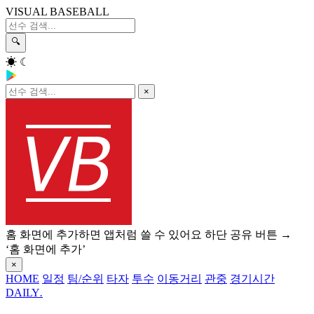
VISUAL BASEBALL
🔍
☀
☾
×
홈 화면에 추가하면 앱처럼 쓸 수 있어요
하단 공유 버튼 →
‘홈 화면에 추가’
×
HOME
일정
팀/순위
타자
투수
이동거리
관중
경기시간
DAILY
.