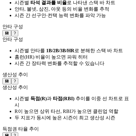
시즌별
타석 결과를 비율
로 나타낸 스택 바 차트
안타, 볼넷, 삼진, 아웃 등의 비율 변화를 추적
시즌 간 선구안·컨택 능력 변화를 파악 가능
안타 구성
💾
?
안타 구성
시즌별 안타를
1B/2B/3B/HR
로 분해한 스택 바 차트
홈런(HR) 비율이 높으면 파워 히터
시즌 간 장타력 변화를 추적할 수 있습니다
생산성 추이
💾
?
생산성 추이
시즌별
득점(R)
과
타점(RBI)
추이를 이중 선 차트로 표
시
R이 높으면 상위 타선, RBI가 높으면 클린업 역할
두 지표가 동시에 높은 시즌이 최고 생산성 시즌
득점권 타율 추이
💾
?