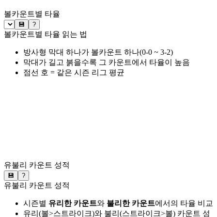
볼카운트별 타율
💾
?
볼카운트별 타율 읽는 법
방사형 막대 하나가 볼카운트 하나(0-0 ~ 3-2)
막대가 길고 붉을수록 그 카운트에서 타율이 높음
점선 호 = 같은 시즌 리그 평균
유불리 카운트 성적
💾
?
유불리 카운트 성적
시즌별
유리한 카운트
와
불리한 카운트
에서의 타율 비교
유리(볼>스트라이크)와 불리(스트라이크>볼) 카운트 성