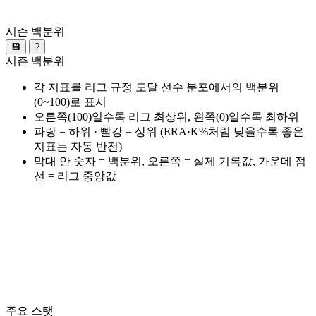
시즌 백분위
💾
?
시즌 백분위
각 지표를 리그 규정 도달 선수 분포에서의 백분위
(0~100)로 표시
오른쪽(100)일수록 리그 최상위, 왼쪽(0)일수록 최하위
파랑 = 하위 · 빨강 = 상위 (ERA·K%처럼 낮을수록 좋은
지표는 자동 반전)
막대 안 숫자 = 백분위, 오른쪽 = 실제 기록값, 가운데 점
선 = 리그 중앙값
주요 스탯