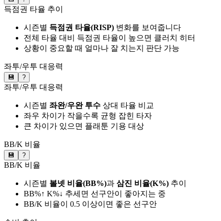
득점권 타율 추이
시즌별
득점권 타율(RISP)
변화를 보여줍니다
전체 타율 대비 득점권 타율이 높으면 클러치 히터
상황이 중요할 때 얼마나 잘 치는지 판단 가능
좌투/우투 대응력
💾
?
좌투/우투 대응력
시즌별
좌완/우완 투수
상대 타율 비교
좌우 차이가 작을수록 균형 잡힌 타자
큰 차이가 있으면 플래툰 기용 대상
BB/K 비율
💾
?
BB/K 비율
시즌별
볼넷 비율(BB%)
과
삼진 비율(K%)
추이
BB%↑ K%↓ 추세면 선구안이 좋아지는 중
BB/K 비율이 0.5 이상이면 좋은 선구안