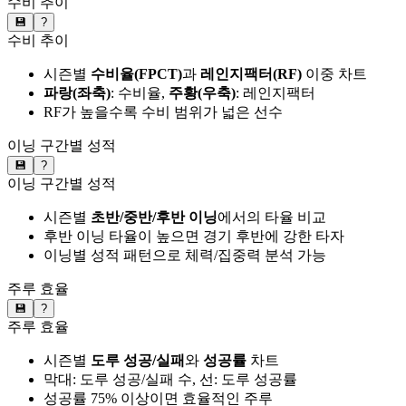
수비 추이
💾
?
수비 추이
시즌별
수비율(FPCT)
과
레인지팩터(RF)
이중 차트
파랑(좌축)
: 수비율,
주황(우축)
: 레인지팩터
RF가 높을수록 수비 범위가 넓은 선수
이닝 구간별 성적
💾
?
이닝 구간별 성적
시즌별
초반/중반/후반 이닝
에서의 타율 비교
후반 이닝 타율이 높으면 경기 후반에 강한 타자
이닝별 성적 패턴으로 체력/집중력 분석 가능
주루 효율
💾
?
주루 효율
시즌별
도루 성공/실패
와
성공률
차트
막대: 도루 성공/실패 수, 선: 도루 성공률
성공률 75% 이상이면 효율적인 주루