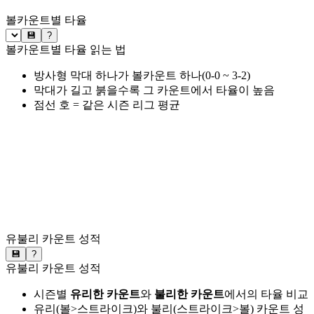
볼카운트별 타율
💾
?
볼카운트별 타율 읽는 법
방사형 막대 하나가 볼카운트 하나(0-0 ~ 3-2)
막대가 길고 붉을수록 그 카운트에서 타율이 높음
점선 호 = 같은 시즌 리그 평균
유불리 카운트 성적
💾
?
유불리 카운트 성적
시즌별
유리한 카운트
와
불리한 카운트
에서의 타율 비교
유리(볼>스트라이크)와 불리(스트라이크>볼) 카운트 성