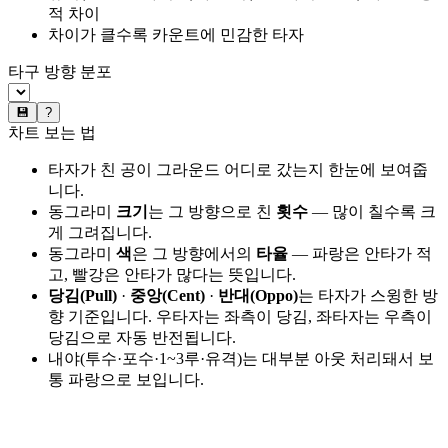
적 차이
차이가 클수록 카운트에 민감한 타자
타구 방향 분포
💾
?
차트 보는 법
타자가 친 공이 그라운드 어디로 갔는지 한눈에 보여줍
니다.
동그라미
크기
는 그 방향으로 친
횟수
— 많이 칠수록 크
게 그려집니다.
동그라미
색
은 그 방향에서의
타율
— 파랑은 안타가 적
고, 빨강은 안타가 많다는 뜻입니다.
당김(Pull)
·
중앙(Cent)
·
반대(Oppo)
는 타자가 스윙한 방
향 기준입니다. 우타자는 좌측이 당김, 좌타자는 우측이
당김으로 자동 반전됩니다.
내야(투수·포수·1~3루·유격)는 대부분 아웃 처리돼서 보
통 파랑으로 보입니다.