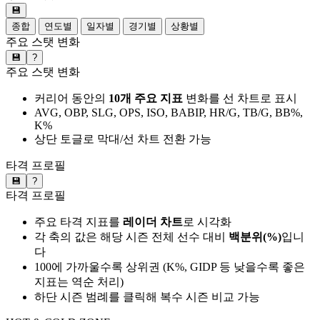
💾
종합
연도별
일자별
경기별
상황별
주요 스탯 변화
💾
?
주요 스탯 변화
커리어 동안의
10개 주요 지표
변화를 선 차트로 표시
AVG, OBP, SLG, OPS, ISO, BABIP, HR/G, TB/G, BB%,
K%
상단 토글로 막대/선 차트 전환 가능
타격 프로필
💾
?
타격 프로필
주요 타격 지표를
레이더 차트
로 시각화
각 축의 값은 해당 시즌 전체 선수 대비
백분위(%)
입니
다
100에 가까울수록 상위권 (K%, GIDP 등 낮을수록 좋은
지표는 역순 처리)
하단 시즌 범례를 클릭해 복수 시즌 비교 가능