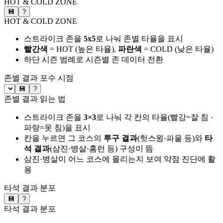
HOT & COLD ZONE
💾
?
HOT & COLD ZONE
스트라이크 존을
5x5
로 나눠 존별 타율을 표시
빨간색
= HOT (높은 타율),
파란색
= COLD (낮은 타율)
하단 시즌 범례로 시즌별 존 데이터 전환
존별 결과
포수 시점
💾
?
존별 결과 읽는 법
스트라이크 존을
3×3
로 나눠 각 칸의 타율(빨강=잘 침 ·
파랑=못 침)을 표시
칸을 누르면 그 코스의
투구 결과
(헛스윙·파울 등)와
타
석 결과
(삼진·병살·홈런 등) 구성이 뜸
삼진·병살이 어느 코스에 몰리는지 보여 약점 진단에 활
용
타석 결과 분포
💾
?
타석 결과 분포