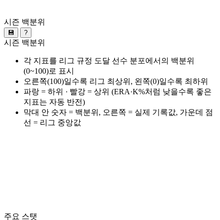
시즌 백분위
💾
?
시즌 백분위
각 지표를 리그 규정 도달 선수 분포에서의 백분위
(0~100)로 표시
오른쪽(100)일수록 리그 최상위, 왼쪽(0)일수록 최하위
파랑 = 하위 · 빨강 = 상위 (ERA·K%처럼 낮을수록 좋은
지표는 자동 반전)
막대 안 숫자 = 백분위, 오른쪽 = 실제 기록값, 가운데 점
선 = 리그 중앙값
주요 스탯