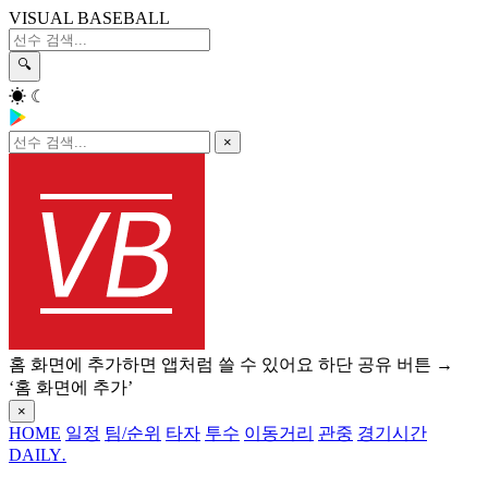
VISUAL BASEBALL
🔍
☀
☾
×
홈 화면에 추가하면 앱처럼 쓸 수 있어요
하단 공유 버튼 →
‘홈 화면에 추가’
×
HOME
일정
팀/순위
타자
투수
이동거리
관중
경기시간
DAILY
.