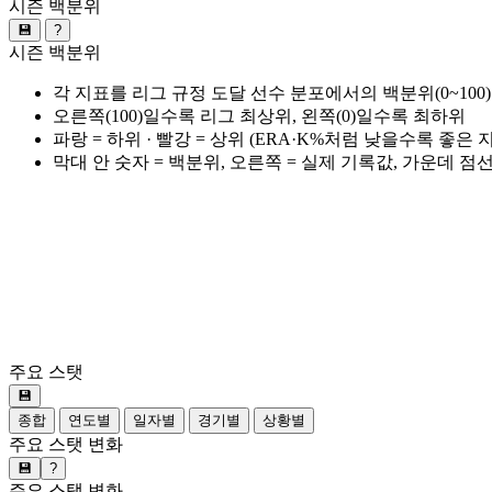
시즌 백분위
💾
?
시즌 백분위
각 지표를 리그 규정 도달 선수 분포에서의 백분위(0~100
오른쪽(100)일수록 리그 최상위, 왼쪽(0)일수록 최하위
파랑 = 하위 · 빨강 = 상위 (ERA·K%처럼 낮을수록 좋은
막대 안 숫자 = 백분위, 오른쪽 = 실제 기록값, 가운데 점
주요 스탯
💾
종합
연도별
일자별
경기별
상황별
주요 스탯 변화
💾
?
주요 스탯 변화