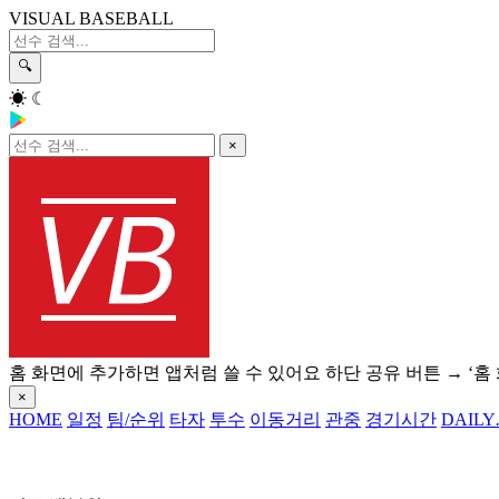
VISUAL BASEBALL
🔍
☀
☾
×
홈 화면에 추가하면 앱처럼 쓸 수 있어요
하단 공유 버튼 → ‘홈
×
HOME
일정
팀/순위
타자
투수
이동거리
관중
경기시간
DAILY