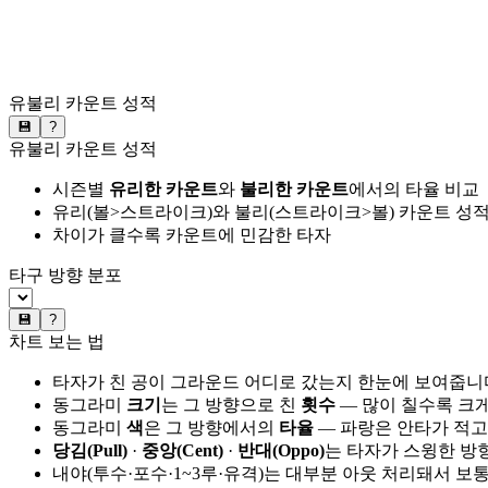
유불리 카운트 성적
💾
?
유불리 카운트 성적
시즌별
유리한 카운트
와
불리한 카운트
에서의 타율 비교
유리(볼>스트라이크)와 불리(스트라이크>볼) 카운트 성적
차이가 클수록 카운트에 민감한 타자
타구 방향 분포
💾
?
차트 보는 법
타자가 친 공이 그라운드 어디로 갔는지 한눈에 보여줍니
동그라미
크기
는 그 방향으로 친
횟수
— 많이 칠수록 크
동그라미
색
은 그 방향에서의
타율
— 파랑은 안타가 적고
당김(Pull)
·
중앙(Cent)
·
반대(Oppo)
는 타자가 스윙한 방
내야(투수·포수·1~3루·유격)는 대부분 아웃 처리돼서 보