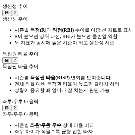
생산성 추이
💾
?
생산성 추이
시즌별
득점(R)
과
타점(RBI)
추이를 이중 선 차트로 표시
R이 높으면 상위 타선, RBI가 높으면 클린업 역할
두 지표가 동시에 높은 시즌이 최고 생산성 시즌
득점권 타율 추이
💾
?
득점권 타율 추이
시즌별
득점권 타율(RISP)
변화를 보여줍니다
전체 타율 대비 득점권 타율이 높으면 클러치 히터
상황이 중요할 때 얼마나 잘 치는지 판단 가능
좌투/우투 대응력
💾
?
좌투/우투 대응력
시즌별
좌완/우완 투수
상대 타율 비교
좌우 차이가 작을수록 균형 잡힌 타자