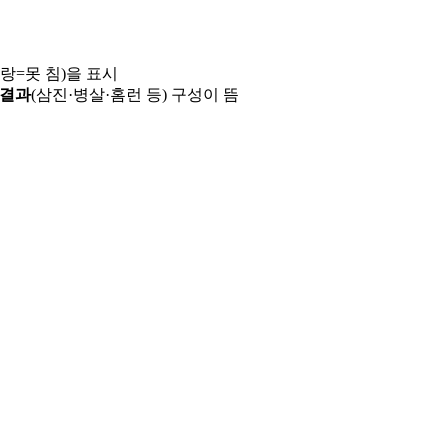
파랑=못 침)을 표시
 결과
(삼진·병살·홈런 등) 구성이 뜸
용