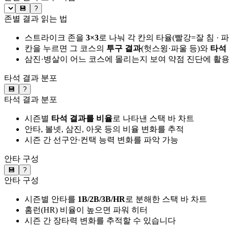
💾
?
존별 결과 읽는 법
스트라이크 존을
3×3
로 나눠 각 칸의 타율(빨강=잘 침 · 
칸을 누르면 그 코스의
투구 결과
(헛스윙·파울 등)와
타석
삼진·병살이 어느 코스에 몰리는지 보여 약점 진단에 활
타석 결과 분포
💾
?
타석 결과 분포
시즌별
타석 결과를 비율
로 나타낸 스택 바 차트
안타, 볼넷, 삼진, 아웃 등의 비율 변화를 추적
시즌 간 선구안·컨택 능력 변화를 파악 가능
안타 구성
💾
?
안타 구성
시즌별 안타를
1B/2B/3B/HR
로 분해한 스택 바 차트
홈런(HR) 비율이 높으면 파워 히터
시즌 간 장타력 변화를 추적할 수 있습니다