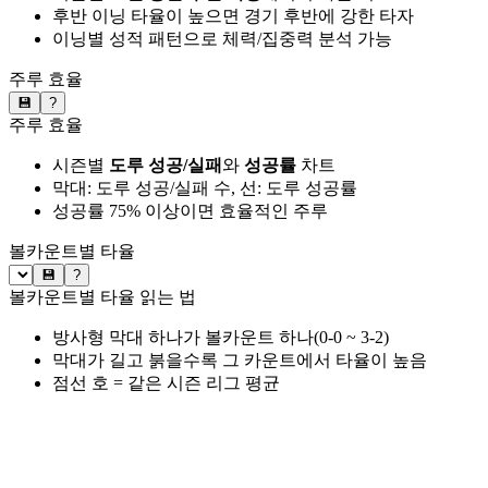
후반 이닝 타율이 높으면 경기 후반에 강한 타자
이닝별 성적 패턴으로 체력/집중력 분석 가능
주루 효율
💾
?
주루 효율
시즌별
도루 성공/실패
와
성공률
차트
막대: 도루 성공/실패 수, 선: 도루 성공률
성공률 75% 이상이면 효율적인 주루
볼카운트별 타율
💾
?
볼카운트별 타율 읽는 법
방사형 막대 하나가 볼카운트 하나(0-0 ~ 3-2)
막대가 길고 붉을수록 그 카운트에서 타율이 높음
점선 호 = 같은 시즌 리그 평균