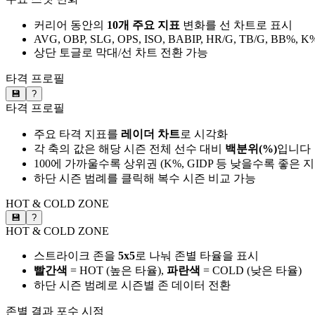
커리어 동안의
10개 주요 지표
변화를 선 차트로 표시
AVG, OBP, SLG, OPS, ISO, BABIP, HR/G, TB/G, BB%, K
상단 토글로 막대/선 차트 전환 가능
타격 프로필
💾
?
타격 프로필
주요 타격 지표를
레이더 차트
로 시각화
각 축의 값은 해당 시즌 전체 선수 대비
백분위(%)
입니다
100에 가까울수록 상위권 (K%, GIDP 등 낮을수록 좋은 
하단 시즌 범례를 클릭해 복수 시즌 비교 가능
HOT & COLD ZONE
💾
?
HOT & COLD ZONE
스트라이크 존을
5x5
로 나눠 존별 타율을 표시
빨간색
= HOT (높은 타율),
파란색
= COLD (낮은 타율)
하단 시즌 범례로 시즌별 존 데이터 전환
존별 결과
포수 시점