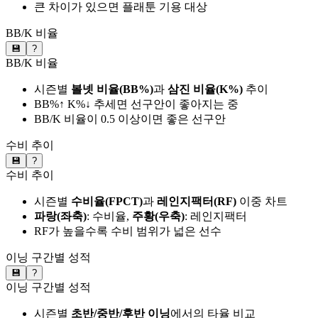
큰 차이가 있으면 플래툰 기용 대상
BB/K 비율
💾
?
BB/K 비율
시즌별
볼넷 비율(BB%)
과
삼진 비율(K%)
추이
BB%↑ K%↓ 추세면 선구안이 좋아지는 중
BB/K 비율이 0.5 이상이면 좋은 선구안
수비 추이
💾
?
수비 추이
시즌별
수비율(FPCT)
과
레인지팩터(RF)
이중 차트
파랑(좌축)
: 수비율,
주황(우축)
: 레인지팩터
RF가 높을수록 수비 범위가 넓은 선수
이닝 구간별 성적
💾
?
이닝 구간별 성적
시즌별
초반/중반/후반 이닝
에서의 타율 비교