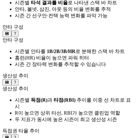
시즌별
타석 결과를 비율
로 나타낸 스택 바 차트
안타, 볼넷, 삼진, 아웃 등의 비율 변화를 추적
시즌 간 선구안·컨택 능력 변화를 파악 가능
안타 구성
💾
?
안타 구성
시즌별 안타를
1B/2B/3B/HR
로 분해한 스택 바 차트
홈런(HR) 비율이 높으면 파워 히터
시즌 간 장타력 변화를 추적할 수 있습니다
생산성 추이
💾
?
생산성 추이
시즌별
득점(R)
과
타점(RBI)
추이를 이중 선 차트로 표
시
R이 높으면 상위 타선, RBI가 높으면 클린업 역할
두 지표가 동시에 높은 시즌이 최고 생산성 시즌
득점권 타율 추이
💾
?