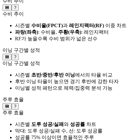
수비 추이
💾
?
수비 추이
시즌별
수비율(FPCT)
과
레인지팩터(RF)
이중 차트
파랑(좌축)
: 수비율,
주황(우축)
: 레인지팩터
RF가 높을수록 수비 범위가 넓은 선수
이닝 구간별 성적
💾
?
이닝 구간별 성적
시즌별
초반/중반/후반 이닝
에서의 타율 비교
후반 이닝 타율이 높으면 경기 후반에 강한 타자
이닝별 성적 패턴으로 체력/집중력 분석 가능
주루 효율
💾
?
주루 효율
시즌별
도루 성공/실패
와
성공률
차트
막대: 도루 성공/실패 수, 선: 도루 성공률
성공률 75% 이상이면 효율적인 주루