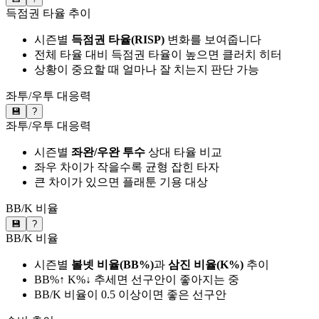
득점권 타율 추이
시즌별
득점권 타율(RISP)
변화를 보여줍니다
전체 타율 대비 득점권 타율이 높으면 클러치 히터
상황이 중요할 때 얼마나 잘 치는지 판단 가능
좌투/우투 대응력
💾
?
좌투/우투 대응력
시즌별
좌완/우완 투수
상대 타율 비교
좌우 차이가 작을수록 균형 잡힌 타자
큰 차이가 있으면 플래툰 기용 대상
BB/K 비율
💾
?
BB/K 비율
시즌별
볼넷 비율(BB%)
과
삼진 비율(K%)
추이
BB%↑ K%↓ 추세면 선구안이 좋아지는 중
BB/K 비율이 0.5 이상이면 좋은 선구안