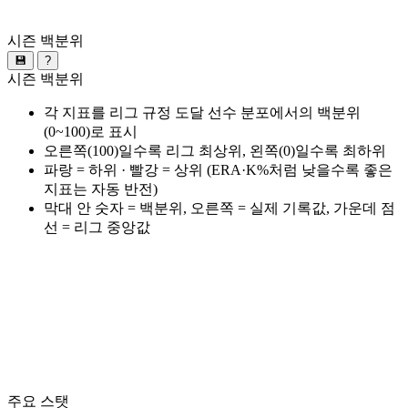
시즌 백분위
💾
?
시즌 백분위
각 지표를 리그 규정 도달 선수 분포에서의 백분위
(0~100)로 표시
오른쪽(100)일수록 리그 최상위, 왼쪽(0)일수록 최하위
파랑 = 하위 · 빨강 = 상위 (ERA·K%처럼 낮을수록 좋은
지표는 자동 반전)
막대 안 숫자 = 백분위, 오른쪽 = 실제 기록값, 가운데 점
선 = 리그 중앙값
주요 스탯