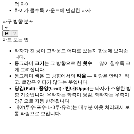
적 차이
차이가 클수록 카운트에 민감한 타자
타구 방향 분포
💾
?
차트 보는 법
타자가 친 공이 그라운드 어디로 갔는지 한눈에 보여줍
니다.
동그라미
크기
는 그 방향으로 친
횟수
— 많이 칠수록 크
게 그려집니다.
동그라미
색
은 그 방향에서의
타율
— 파랑은 안타가 적
고, 빨강은 안타가 많다는 뜻입니다.
당김(Pull)
·
중앙(Cent)
·
반대(Oppo)
는 타자가 스윙한 방
향 기준입니다. 우타자는 좌측이 당김, 좌타자는 우측이
당김으로 자동 반전됩니다.
내야(투수·포수·1~3루·유격)는 대부분 아웃 처리돼서 보
통 파랑으로 보입니다.