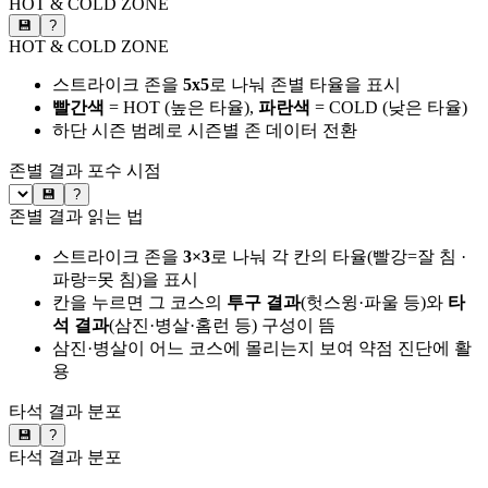
HOT & COLD ZONE
💾
?
HOT & COLD ZONE
스트라이크 존을
5x5
로 나눠 존별 타율을 표시
빨간색
= HOT (높은 타율),
파란색
= COLD (낮은 타율)
하단 시즌 범례로 시즌별 존 데이터 전환
존별 결과
포수 시점
💾
?
존별 결과 읽는 법
스트라이크 존을
3×3
로 나눠 각 칸의 타율(빨강=잘 침 ·
파랑=못 침)을 표시
칸을 누르면 그 코스의
투구 결과
(헛스윙·파울 등)와
타
석 결과
(삼진·병살·홈런 등) 구성이 뜸
삼진·병살이 어느 코스에 몰리는지 보여 약점 진단에 활
용
타석 결과 분포
💾
?
타석 결과 분포