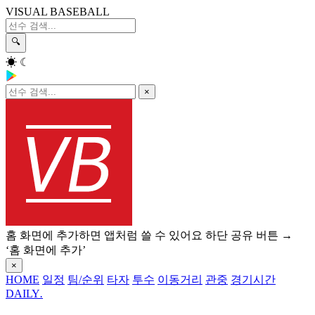
VISUAL BASEBALL
🔍
☀
☾
×
홈 화면에 추가하면 앱처럼 쓸 수 있어요
하단 공유 버튼 →
‘홈 화면에 추가’
×
HOME
일정
팀/순위
타자
투수
이동거리
관중
경기시간
DAILY
.