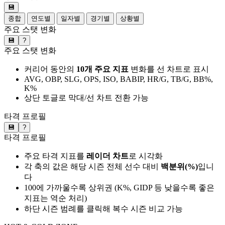
💾
종합
연도별
일자별
경기별
상황별
주요 스탯 변화
💾
?
주요 스탯 변화
커리어 동안의
10개 주요 지표
변화를 선 차트로 표시
AVG, OBP, SLG, OPS, ISO, BABIP, HR/G, TB/G, BB%,
K%
상단 토글로 막대/선 차트 전환 가능
타격 프로필
💾
?
타격 프로필
주요 타격 지표를
레이더 차트
로 시각화
각 축의 값은 해당 시즌 전체 선수 대비
백분위(%)
입니
다
100에 가까울수록 상위권 (K%, GIDP 등 낮을수록 좋은
지표는 역순 처리)
하단 시즌 범례를 클릭해 복수 시즌 비교 가능