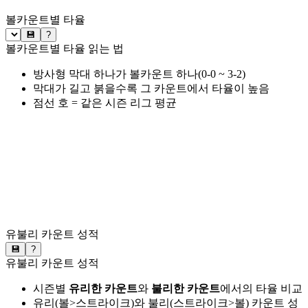
볼카운트별 타율
💾
?
볼카운트별 타율 읽는 법
방사형 막대 하나가 볼카운트 하나(0-0 ~ 3-2)
막대가 길고 붉을수록 그 카운트에서 타율이 높음
점선 호 = 같은 시즌 리그 평균
유불리 카운트 성적
💾
?
유불리 카운트 성적
시즌별
유리한 카운트
와
불리한 카운트
에서의 타율 비교
유리(볼>스트라이크)와 불리(스트라이크>볼) 카운트 성