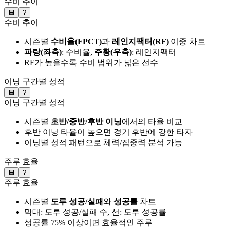
수비 추이
💾
?
수비 추이
시즌별
수비율(FPCT)
과
레인지팩터(RF)
이중 차트
파랑(좌축)
: 수비율,
주황(우축)
: 레인지팩터
RF가 높을수록 수비 범위가 넓은 선수
이닝 구간별 성적
💾
?
이닝 구간별 성적
시즌별
초반/중반/후반 이닝
에서의 타율 비교
후반 이닝 타율이 높으면 경기 후반에 강한 타자
이닝별 성적 패턴으로 체력/집중력 분석 가능
주루 효율
💾
?
주루 효율
시즌별
도루 성공/실패
와
성공률
차트
막대: 도루 성공/실패 수, 선: 도루 성공률
성공률 75% 이상이면 효율적인 주루