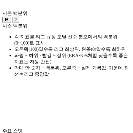
시즌 백분위
💾
?
시즌 백분위
각 지표를 리그 규정 도달 선수 분포에서의 백분위
(0~100)로 표시
오른쪽(100)일수록 리그 최상위, 왼쪽(0)일수록 최하위
파랑 = 하위 · 빨강 = 상위 (ERA·K%처럼 낮을수록 좋은
지표는 자동 반전)
막대 안 숫자 = 백분위, 오른쪽 = 실제 기록값, 가운데 점
선 = 리그 중앙값
주요 스탯