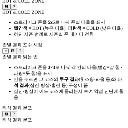
HOT & COLD ZONE
💾
?
HOT & COLD ZONE
스트라이크 존을
5x5
로 나눠 존별 타율을 표시
빨간색
= HOT (높은 타율),
파란색
= COLD (낮은 타율)
하단 시즌 범례로 시즌별 존 데이터 전환
존별 결과
포수 시점
💾
?
존별 결과 읽는 법
스트라이크 존을
3×3
로 나눠 각 칸의 타율(빨강=잘 침 ·
파랑=못 침)을 표시
칸을 누르면 그 코스의
투구 결과
(헛스윙·파울 등)와
타
석 결과
(삼진·병살·홈런 등) 구성이 뜸
삼진·병살이 어느 코스에 몰리는지 보여 약점 진단에 활
용
타석 결과 분포
💾
?
타석 결과 분포