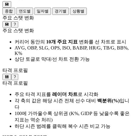
💾
종합
연도별
일자별
경기별
상황별
주요 스탯 변화
💾
?
주요 스탯 변화
커리어 동안의
10개 주요 지표
변화를 선 차트로 표시
AVG, OBP, SLG, OPS, ISO, BABIP, HR/G, TB/G, BB%,
K%
상단 토글로 막대/선 차트 전환 가능
타격 프로필
💾
?
타격 프로필
주요 타격 지표를
레이더 차트
로 시각화
각 축의 값은 해당 시즌 전체 선수 대비
백분위(%)
입니
다
100에 가까울수록 상위권 (K%, GIDP 등 낮을수록 좋은
지표는 역순 처리)
하단 시즌 범례를 클릭해 복수 시즌 비교 가능