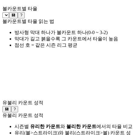
볼카운트별 타율
💾
?
볼카운트별 타율 읽는 법
방사형 막대 하나가 볼카운트 하나(0-0 ~ 3-2)
막대가 길고 붉을수록 그 카운트에서 타율이 높음
점선 호 = 같은 시즌 리그 평균
유불리 카운트 성적
💾
?
유불리 카운트 성적
시즌별
유리한 카운트
와
불리한 카운트
에서의 타율 비교
유리(볼>스트라이크)와 불리(스트라이크>볼) 카운트 성