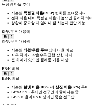
득점권 타율 추이
시즌별
득점권 타율(RISP)
변화를 보여줍니다
전체 타율 대비 득점권 타율이 높으면 클러치 히터
상황이 중요할 때 얼마나 잘 치는지 판단 가능
좌투/우투 대응력
💾
?
좌투/우투 대응력
시즌별
좌완/우완 투수
상대 타율 비교
좌우 차이가 작을수록 균형 잡힌 타자
큰 차이가 있으면 플래툰 기용 대상
BB/K 비율
💾
?
BB/K 비율
시즌별
볼넷 비율(BB%)
과
삼진 비율(K%)
추이
BB%↑ K%↓ 추세면 선구안이 좋아지는 중
BB/K 비율이 0.5 이상이면 좋은 선구안