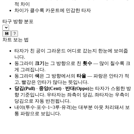
적 차이
차이가 클수록 카운트에 민감한 타자
타구 방향 분포
💾
?
차트 보는 법
타자가 친 공이 그라운드 어디로 갔는지 한눈에 보여줍
니다.
동그라미
크기
는 그 방향으로 친
횟수
— 많이 칠수록 크
게 그려집니다.
동그라미
색
은 그 방향에서의
타율
— 파랑은 안타가 적
고, 빨강은 안타가 많다는 뜻입니다.
당김(Pull)
·
중앙(Cent)
·
반대(Oppo)
는 타자가 스윙한 방
향 기준입니다. 우타자는 좌측이 당김, 좌타자는 우측이
당김으로 자동 반전됩니다.
내야(투수·포수·1~3루·유격)는 대부분 아웃 처리돼서 보
통 파랑으로 보입니다.