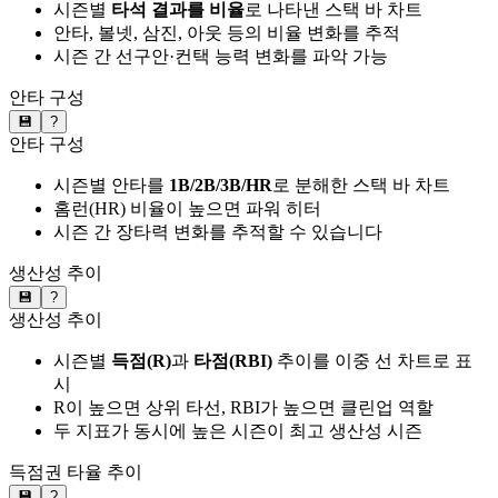
시즌별
타석 결과를 비율
로 나타낸 스택 바 차트
안타, 볼넷, 삼진, 아웃 등의 비율 변화를 추적
시즌 간 선구안·컨택 능력 변화를 파악 가능
안타 구성
💾
?
안타 구성
시즌별 안타를
1B/2B/3B/HR
로 분해한 스택 바 차트
홈런(HR) 비율이 높으면 파워 히터
시즌 간 장타력 변화를 추적할 수 있습니다
생산성 추이
💾
?
생산성 추이
시즌별
득점(R)
과
타점(RBI)
추이를 이중 선 차트로 표
시
R이 높으면 상위 타선, RBI가 높으면 클린업 역할
두 지표가 동시에 높은 시즌이 최고 생산성 시즌
득점권 타율 추이
💾
?