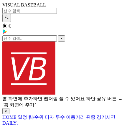
VISUAL BASEBALL
🔍
☀
☾
×
홈 화면에 추가하면 앱처럼 쓸 수 있어요
하단 공유 버튼 →
‘홈 화면에 추가’
×
HOME
일정
팀/순위
타자
투수
이동거리
관중
경기시간
DAILY
.