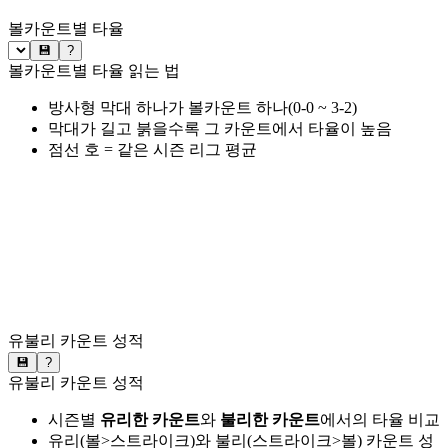
볼카운트별 타율
💾
?
볼카운트별 타율 읽는 법
방사형 막대 하나가 볼카운트 하나(0-0 ~ 3-2)
막대가 길고 붉을수록 그 카운트에서 타율이 높음
점선 호 = 같은 시즌 리그 평균
유불리 카운트 성적
💾
?
유불리 카운트 성적
시즌별
유리한 카운트
와
불리한 카운트
에서의 타율 비교
유리(볼>스트라이크)와 불리(스트라이크>볼) 카운트 성