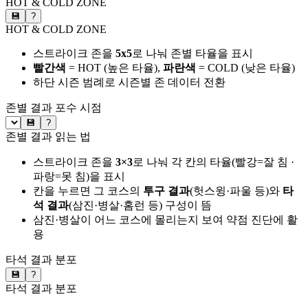
HOT & COLD ZONE
💾
?
HOT & COLD ZONE
스트라이크 존을
5x5
로 나눠 존별 타율을 표시
빨간색
= HOT (높은 타율),
파란색
= COLD (낮은 타율)
하단 시즌 범례로 시즌별 존 데이터 전환
존별 결과
포수 시점
💾
?
존별 결과 읽는 법
스트라이크 존을
3×3
로 나눠 각 칸의 타율(빨강=잘 침 ·
파랑=못 침)을 표시
칸을 누르면 그 코스의
투구 결과
(헛스윙·파울 등)와
타
석 결과
(삼진·병살·홈런 등) 구성이 뜸
삼진·병살이 어느 코스에 몰리는지 보여 약점 진단에 활
용
타석 결과 분포
💾
?
타석 결과 분포