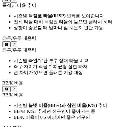
득점권 타율 추이
시즌별
득점권 타율(RISP)
변화를 보여줍니다
전체 타율 대비 득점권 타율이 높으면 클러치 히터
상황이 중요할 때 얼마나 잘 치는지 판단 가능
좌투/우투 대응력
💾
?
좌투/우투 대응력
시즌별
좌완/우완 투수
상대 타율 비교
좌우 차이가 작을수록 균형 잡힌 타자
큰 차이가 있으면 플래툰 기용 대상
BB/K 비율
💾
?
BB/K 비율
시즌별
볼넷 비율(BB%)
과
삼진 비율(K%)
추이
BB%↑ K%↓ 추세면 선구안이 좋아지는 중
BB/K 비율이 0.5 이상이면 좋은 선구안