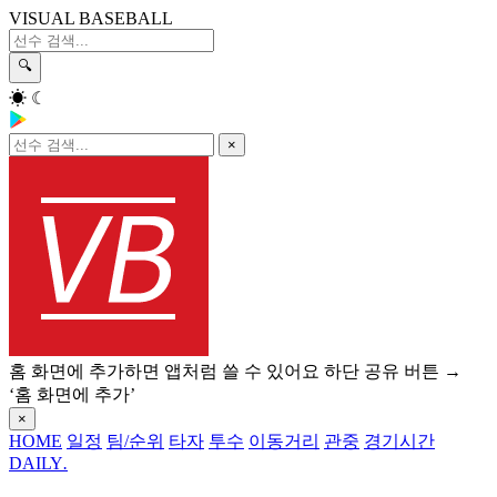
VISUAL BASEBALL
🔍
☀
☾
×
홈 화면에 추가하면 앱처럼 쓸 수 있어요
하단 공유 버튼 →
‘홈 화면에 추가’
×
HOME
일정
팀/순위
타자
투수
이동거리
관중
경기시간
DAILY
.