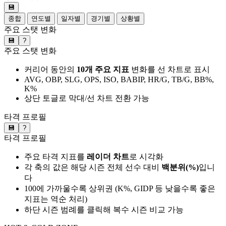
💾
종합
연도별
일자별
경기별
상황별
주요 스탯 변화
💾
?
주요 스탯 변화
커리어 동안의
10개 주요 지표
변화를 선 차트로 표시
AVG, OBP, SLG, OPS, ISO, BABIP, HR/G, TB/G, BB%,
K%
상단 토글로 막대/선 차트 전환 가능
타격 프로필
💾
?
타격 프로필
주요 타격 지표를
레이더 차트
로 시각화
각 축의 값은 해당 시즌 전체 선수 대비
백분위(%)
입니
다
100에 가까울수록 상위권 (K%, GIDP 등 낮을수록 좋은
지표는 역순 처리)
하단 시즌 범례를 클릭해 복수 시즌 비교 가능