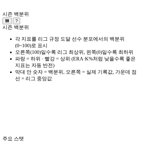
시즌 백분위
💾
?
시즌 백분위
각 지표를 리그 규정 도달 선수 분포에서의 백분위
(0~100)로 표시
오른쪽(100)일수록 리그 최상위, 왼쪽(0)일수록 최하위
파랑 = 하위 · 빨강 = 상위 (ERA·K%처럼 낮을수록 좋은
지표는 자동 반전)
막대 안 숫자 = 백분위, 오른쪽 = 실제 기록값, 가운데 점
선 = 리그 중앙값
주요 스탯