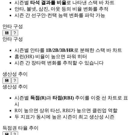
시즌별
타석 결과를 비율
로 나타낸 스택 바 차트
안타, 볼넷, 삼진, 아웃 등의 비율 변화를 추적
시즌 간 선구안·컨택 능력 변화를 파악 가능
안타 구성
💾
?
안타 구성
시즌별 안타를
1B/2B/3B/HR
로 분해한 스택 바 차트
홈런(HR) 비율이 높으면 파워 히터
시즌 간 장타력 변화를 추적할 수 있습니다
생산성 추이
💾
?
생산성 추이
시즌별
득점(R)
과
타점(RBI)
추이를 이중 선 차트로 표
시
R이 높으면 상위 타선, RBI가 높으면 클린업 역할
두 지표가 동시에 높은 시즌이 최고 생산성 시즌
득점권 타율 추이
💾
?