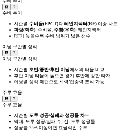
수비 추이
💾
?
수비 추이
시즌별
수비율(FPCT)
과
레인지팩터(RF)
이중 차트
파랑(좌축)
: 수비율,
주황(우축)
: 레인지팩터
RF가 높을수록 수비 범위가 넓은 선수
이닝 구간별 성적
💾
?
이닝 구간별 성적
시즌별
초반/중반/후반 이닝
에서의 타율 비교
후반 이닝 타율이 높으면 경기 후반에 강한 타자
이닝별 성적 패턴으로 체력/집중력 분석 가능
주루 효율
💾
?
주루 효율
시즌별
도루 성공/실패
와
성공률
차트
막대: 도루 성공/실패 수, 선: 도루 성공률
성공률 75% 이상이면 효율적인 주루