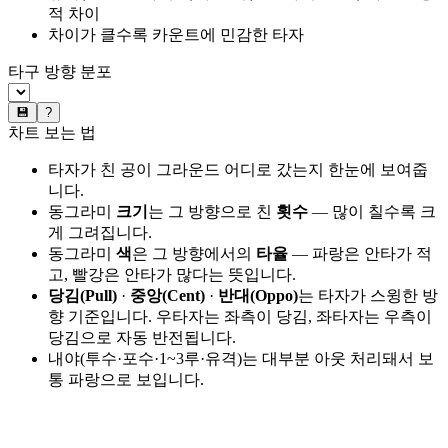
적 차이
차이가 클수록 카운트에 민감한 타자
타구 방향 분포
💾
?
차트 보는 법
타자가 친 공이 그라운드 어디로 갔는지 한눈에 보여줍
니다.
동그라미
크기
는 그 방향으로 친
횟수
— 많이 칠수록 크
게 그려집니다.
동그라미
색
은 그 방향에서의
타율
— 파랑은 안타가 적
고, 빨강은 안타가 많다는 뜻입니다.
당김(Pull)
·
중앙(Cent)
·
반대(Oppo)
는 타자가 스윙한 방
향 기준입니다. 우타자는 좌측이 당김, 좌타자는 우측이
당김으로 자동 반전됩니다.
내야(투수·포수·1~3루·유격)는 대부분 아웃 처리돼서 보
통 파랑으로 보입니다.