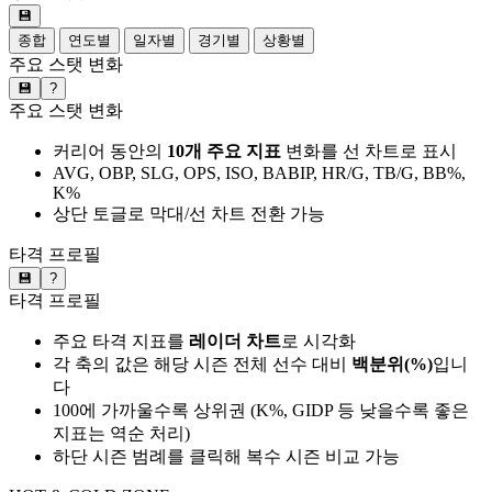
💾
종합
연도별
일자별
경기별
상황별
주요 스탯 변화
💾
?
주요 스탯 변화
커리어 동안의
10개 주요 지표
변화를 선 차트로 표시
AVG, OBP, SLG, OPS, ISO, BABIP, HR/G, TB/G, BB%,
K%
상단 토글로 막대/선 차트 전환 가능
타격 프로필
💾
?
타격 프로필
주요 타격 지표를
레이더 차트
로 시각화
각 축의 값은 해당 시즌 전체 선수 대비
백분위(%)
입니
다
100에 가까울수록 상위권 (K%, GIDP 등 낮을수록 좋은
지표는 역순 처리)
하단 시즌 범례를 클릭해 복수 시즌 비교 가능