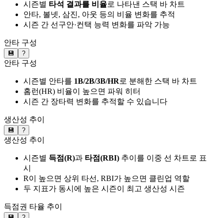
시즌별
타석 결과를 비율
로 나타낸 스택 바 차트
안타, 볼넷, 삼진, 아웃 등의 비율 변화를 추적
시즌 간 선구안·컨택 능력 변화를 파악 가능
안타 구성
💾
?
안타 구성
시즌별 안타를
1B/2B/3B/HR
로 분해한 스택 바 차트
홈런(HR) 비율이 높으면 파워 히터
시즌 간 장타력 변화를 추적할 수 있습니다
생산성 추이
💾
?
생산성 추이
시즌별
득점(R)
과
타점(RBI)
추이를 이중 선 차트로 표
시
R이 높으면 상위 타선, RBI가 높으면 클린업 역할
두 지표가 동시에 높은 시즌이 최고 생산성 시즌
득점권 타율 추이
💾
?