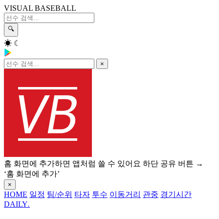
VISUAL BASEBALL
🔍
☀
☾
×
홈 화면에 추가하면 앱처럼 쓸 수 있어요
하단 공유 버튼 →
‘홈 화면에 추가’
×
HOME
일정
팀/순위
타자
투수
이동거리
관중
경기시간
DAILY
.