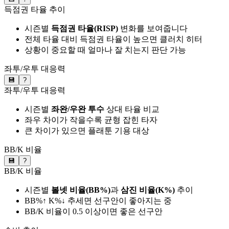
득점권 타율 추이
시즌별
득점권 타율(RISP)
변화를 보여줍니다
전체 타율 대비 득점권 타율이 높으면 클러치 히터
상황이 중요할 때 얼마나 잘 치는지 판단 가능
좌투/우투 대응력
💾
?
좌투/우투 대응력
시즌별
좌완/우완 투수
상대 타율 비교
좌우 차이가 작을수록 균형 잡힌 타자
큰 차이가 있으면 플래툰 기용 대상
BB/K 비율
💾
?
BB/K 비율
시즌별
볼넷 비율(BB%)
과
삼진 비율(K%)
추이
BB%↑ K%↓ 추세면 선구안이 좋아지는 중
BB/K 비율이 0.5 이상이면 좋은 선구안