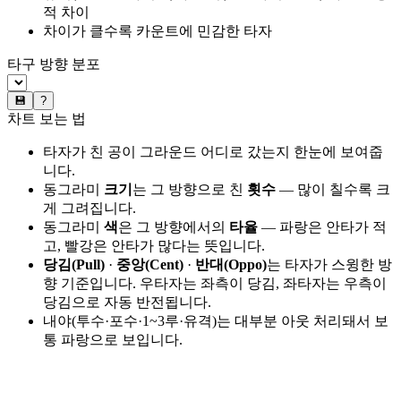
적 차이
차이가 클수록 카운트에 민감한 타자
타구 방향 분포
💾
?
차트 보는 법
타자가 친 공이 그라운드 어디로 갔는지 한눈에 보여줍
니다.
동그라미
크기
는 그 방향으로 친
횟수
— 많이 칠수록 크
게 그려집니다.
동그라미
색
은 그 방향에서의
타율
— 파랑은 안타가 적
고, 빨강은 안타가 많다는 뜻입니다.
당김(Pull)
·
중앙(Cent)
·
반대(Oppo)
는 타자가 스윙한 방
향 기준입니다. 우타자는 좌측이 당김, 좌타자는 우측이
당김으로 자동 반전됩니다.
내야(투수·포수·1~3루·유격)는 대부분 아웃 처리돼서 보
통 파랑으로 보입니다.