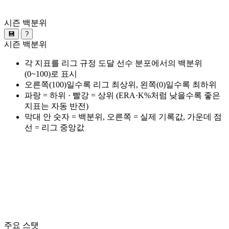
시즌 백분위
💾
?
시즌 백분위
각 지표를 리그 규정 도달 선수 분포에서의 백분위
(0~100)로 표시
오른쪽(100)일수록 리그 최상위, 왼쪽(0)일수록 최하위
파랑 = 하위 · 빨강 = 상위 (ERA·K%처럼 낮을수록 좋은
지표는 자동 반전)
막대 안 숫자 = 백분위, 오른쪽 = 실제 기록값, 가운데 점
선 = 리그 중앙값
주요 스탯