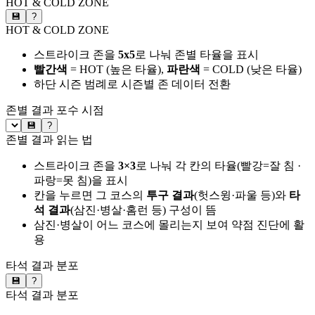
HOT & COLD ZONE
💾
?
HOT & COLD ZONE
스트라이크 존을
5x5
로 나눠 존별 타율을 표시
빨간색
= HOT (높은 타율),
파란색
= COLD (낮은 타율)
하단 시즌 범례로 시즌별 존 데이터 전환
존별 결과
포수 시점
💾
?
존별 결과 읽는 법
스트라이크 존을
3×3
로 나눠 각 칸의 타율(빨강=잘 침 ·
파랑=못 침)을 표시
칸을 누르면 그 코스의
투구 결과
(헛스윙·파울 등)와
타
석 결과
(삼진·병살·홈런 등) 구성이 뜸
삼진·병살이 어느 코스에 몰리는지 보여 약점 진단에 활
용
타석 결과 분포
💾
?
타석 결과 분포