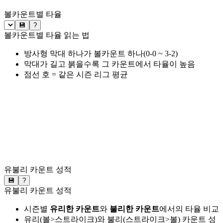
볼카운트별 타율
💾
?
볼카운트별 타율 읽는 법
방사형 막대 하나가 볼카운트 하나(0-0 ~ 3-2)
막대가 길고 붉을수록 그 카운트에서 타율이 높음
점선 호 = 같은 시즌 리그 평균
유불리 카운트 성적
💾
?
유불리 카운트 성적
시즌별
유리한 카운트
와
불리한 카운트
에서의 타율 비교
유리(볼>스트라이크)와 불리(스트라이크>볼) 카운트 성