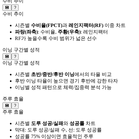
수비 추이
💾
?
수비 추이
시즌별
수비율(FPCT)
과
레인지팩터(RF)
이중 차트
파랑(좌축)
: 수비율,
주황(우축)
: 레인지팩터
RF가 높을수록 수비 범위가 넓은 선수
이닝 구간별 성적
💾
?
이닝 구간별 성적
시즌별
초반/중반/후반 이닝
에서의 타율 비교
후반 이닝 타율이 높으면 경기 후반에 강한 타자
이닝별 성적 패턴으로 체력/집중력 분석 가능
주루 효율
💾
?
주루 효율
시즌별
도루 성공/실패
와
성공률
차트
막대: 도루 성공/실패 수, 선: 도루 성공률
성공률 75% 이상이면 효율적인 주루