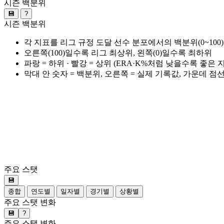
시즌 백분위
💾
?
시즌 백분위
각 지표를 리그 규정 도달 선수 분포에서의 백분위(0~100
오른쪽(100)일수록 리그 최상위, 왼쪽(0)일수록 최하위
파랑 = 하위 · 빨강 = 상위 (ERA·K%처럼 낮을수록 좋은
막대 안 숫자 = 백분위, 오른쪽 = 실제 기록값, 가운데 점
주요 스탯
💾
종합
연도별
일자별
경기별
상황별
주요 스탯 변화
💾
?
주요 스탯 변화