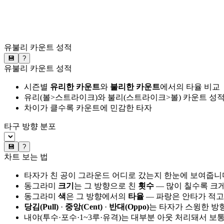
유불리 카운트 성적
💾
?
유불리 카운트 성적
시즌별
유리한 카운트
와
불리한 카운트
에서의 타율 비교
유리(볼>스트라이크)와 불리(스트라이크>볼) 카운트 성적
차이가 클수록 카운트에 민감한 타자
타구 방향 분포
💾
?
차트 보는 법
타자가 친 공이 그라운드 어디로 갔는지 한눈에 보여줍니
동그라미
크기
는 그 방향으로 친
횟수
— 많이 칠수록 크
동그라미
색
은 그 방향에서의
타율
— 파랑은 안타가 적고
당김(Pull)
·
중앙(Cent)
·
반대(Oppo)
는 타자가 스윙한 방
내야(투수·포수·1~3루·유격)는 대부분 아웃 처리돼서 보