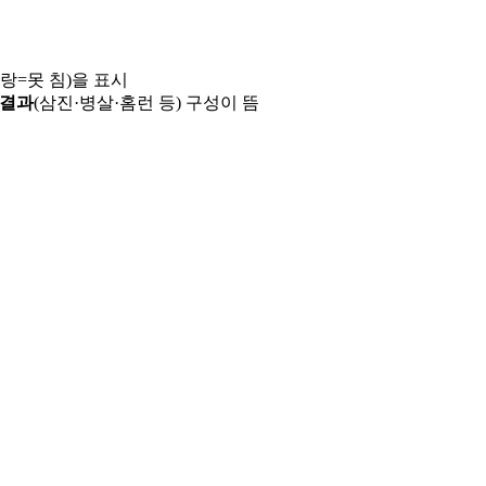
파랑=못 침)을 표시
 결과
(삼진·병살·홈런 등) 구성이 뜸
용