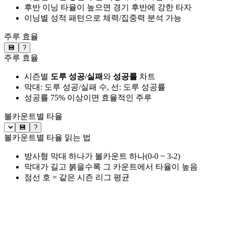
후반 이닝 타율이 높으면 경기 후반에 강한 타자
이닝별 성적 패턴으로 체력/집중력 분석 가능
주루 효율
💾
?
주루 효율
시즌별
도루 성공/실패
와
성공률
차트
막대: 도루 성공/실패 수, 선: 도루 성공률
성공률 75% 이상이면 효율적인 주루
볼카운트별 타율
💾
?
볼카운트별 타율 읽는 법
방사형 막대 하나가 볼카운트 하나(0-0 ~ 3-2)
막대가 길고 붉을수록 그 카운트에서 타율이 높음
점선 호 = 같은 시즌 리그 평균