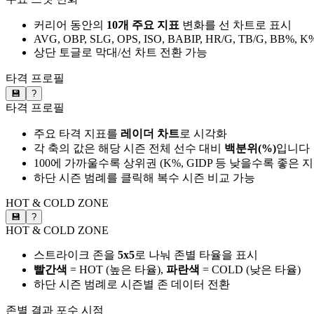
커리어 동안의
10개 주요 지표
변화를 선 차트로 표시
AVG, OBP, SLG, OPS, ISO, BABIP, HR/G, TB/G, BB%, K
상단 토글로 막대/선 차트 전환 가능
타격 프로필
💾
?
타격 프로필
주요 타격 지표를
레이더 차트
로 시각화
각 축의 값은 해당 시즌 전체 선수 대비
백분위(%)
입니다
100에 가까울수록 상위권 (K%, GIDP 등 낮을수록 좋은 
하단 시즌 범례를 클릭해 복수 시즌 비교 가능
HOT & COLD ZONE
💾
?
HOT & COLD ZONE
스트라이크 존을
5x5
로 나눠 존별 타율을 표시
빨간색
= HOT (높은 타율),
파란색
= COLD (낮은 타율)
하단 시즌 범례로 시즌별 존 데이터 전환
존별 결과
포수 시점