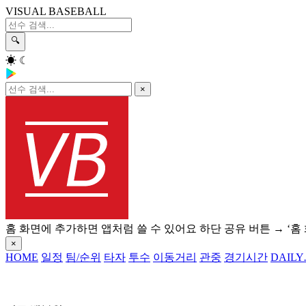
VISUAL BASEBALL
🔍
☀
☾
×
홈 화면에 추가하면 앱처럼 쓸 수 있어요
하단 공유 버튼 → ‘홈
×
HOME
일정
팀/순위
타자
투수
이동거리
관중
경기시간
DAILY