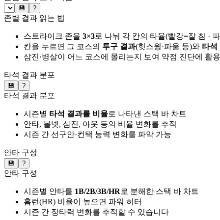
💾
?
존별 결과 읽는 법
스트라이크 존을
3×3
로 나눠 각 칸의 타율(빨강=잘 침 · 
칸을 누르면 그 코스의
투구 결과
(헛스윙·파울 등)와
타석
삼진·병살이 어느 코스에 몰리는지 보여 약점 진단에 활
타석 결과 분포
💾
?
타석 결과 분포
시즌별
타석 결과를 비율
로 나타낸 스택 바 차트
안타, 볼넷, 삼진, 아웃 등의 비율 변화를 추적
시즌 간 선구안·컨택 능력 변화를 파악 가능
안타 구성
💾
?
안타 구성
시즌별 안타를
1B/2B/3B/HR
로 분해한 스택 바 차트
홈런(HR) 비율이 높으면 파워 히터
시즌 간 장타력 변화를 추적할 수 있습니다