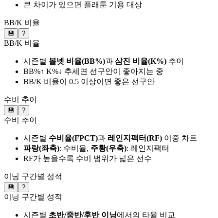
큰 차이가 있으면 플래툰 기용 대상
BB/K 비율
💾
?
BB/K 비율
시즌별
볼넷 비율(BB%)
과
삼진 비율(K%)
추이
BB%↑ K%↓ 추세면 선구안이 좋아지는 중
BB/K 비율이 0.5 이상이면 좋은 선구안
수비 추이
💾
?
수비 추이
시즌별
수비율(FPCT)
과
레인지팩터(RF)
이중 차트
파랑(좌축)
: 수비율,
주황(우축)
: 레인지팩터
RF가 높을수록 수비 범위가 넓은 선수
이닝 구간별 성적
💾
?
이닝 구간별 성적
시즌별
초반/중반/후반 이닝
에서의 타율 비교