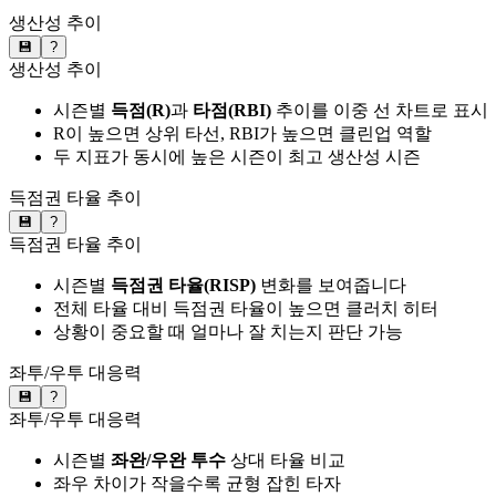
생산성 추이
💾
?
생산성 추이
시즌별
득점(R)
과
타점(RBI)
추이를 이중 선 차트로 표시
R이 높으면 상위 타선, RBI가 높으면 클린업 역할
두 지표가 동시에 높은 시즌이 최고 생산성 시즌
득점권 타율 추이
💾
?
득점권 타율 추이
시즌별
득점권 타율(RISP)
변화를 보여줍니다
전체 타율 대비 득점권 타율이 높으면 클러치 히터
상황이 중요할 때 얼마나 잘 치는지 판단 가능
좌투/우투 대응력
💾
?
좌투/우투 대응력
시즌별
좌완/우완 투수
상대 타율 비교
좌우 차이가 작을수록 균형 잡힌 타자