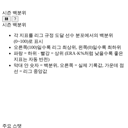
시즌 백분위
💾
?
시즌 백분위
각 지표를 리그 규정 도달 선수 분포에서의 백분위
(0~100)로 표시
오른쪽(100)일수록 리그 최상위, 왼쪽(0)일수록 최하위
파랑 = 하위 · 빨강 = 상위 (ERA·K%처럼 낮을수록 좋은
지표는 자동 반전)
막대 안 숫자 = 백분위, 오른쪽 = 실제 기록값, 가운데 점
선 = 리그 중앙값
주요 스탯