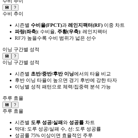
수비 추이
💾
?
수비 추이
시즌별
수비율(FPCT)
과
레인지팩터(RF)
이중 차트
파랑(좌축)
: 수비율,
주황(우축)
: 레인지팩터
RF가 높을수록 수비 범위가 넓은 선수
이닝 구간별 성적
💾
?
이닝 구간별 성적
시즌별
초반/중반/후반 이닝
에서의 타율 비교
후반 이닝 타율이 높으면 경기 후반에 강한 타자
이닝별 성적 패턴으로 체력/집중력 분석 가능
주루 효율
💾
?
주루 효율
시즌별
도루 성공/실패
와
성공률
차트
막대: 도루 성공/실패 수, 선: 도루 성공률
성공률 75% 이상이면 효율적인 주루