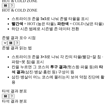
HOT & COLD ZONE
💾
?
HOT & COLD ZONE
스트라이크 존을
5x5
로 나눠 존별 타율을 표시
빨간색
= HOT (높은 타율),
파란색
= COLD (낮은 타율)
하단 시즌 범례로 시즌별 존 데이터 전환
존별 결과
포수 시점
💾
?
존별 결과 읽는 법
스트라이크 존을
3×3
로 나눠 각 칸의 타율(빨강=잘 침 ·
파랑=못 침)을 표시
칸을 누르면 그 코스의
투구 결과
(헛스윙·파울 등)와
타
석 결과
(삼진·병살·홈런 등) 구성이 뜸
삼진·병살이 어느 코스에 몰리는지 보여 약점 진단에 활
용
타석 결과 분포
💾
?
타석 결과 분포