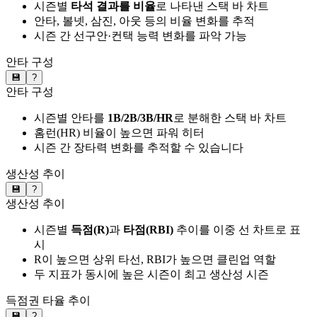
시즌별
타석 결과를 비율
로 나타낸 스택 바 차트
안타, 볼넷, 삼진, 아웃 등의 비율 변화를 추적
시즌 간 선구안·컨택 능력 변화를 파악 가능
안타 구성
💾
?
안타 구성
시즌별 안타를
1B/2B/3B/HR
로 분해한 스택 바 차트
홈런(HR) 비율이 높으면 파워 히터
시즌 간 장타력 변화를 추적할 수 있습니다
생산성 추이
💾
?
생산성 추이
시즌별
득점(R)
과
타점(RBI)
추이를 이중 선 차트로 표
시
R이 높으면 상위 타선, RBI가 높으면 클린업 역할
두 지표가 동시에 높은 시즌이 최고 생산성 시즌
득점권 타율 추이
💾
?