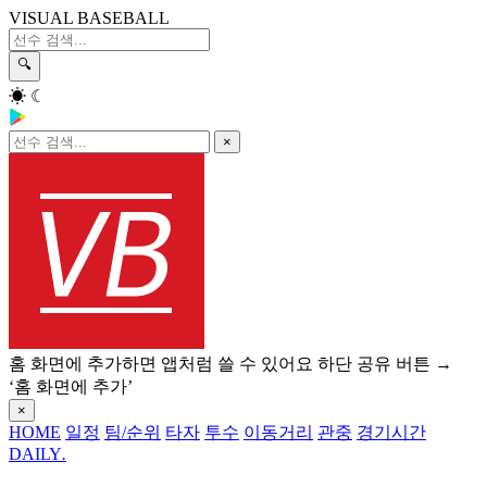
VISUAL BASEBALL
🔍
☀
☾
×
홈 화면에 추가하면 앱처럼 쓸 수 있어요
하단 공유 버튼 →
‘홈 화면에 추가’
×
HOME
일정
팀/순위
타자
투수
이동거리
관중
경기시간
DAILY
.