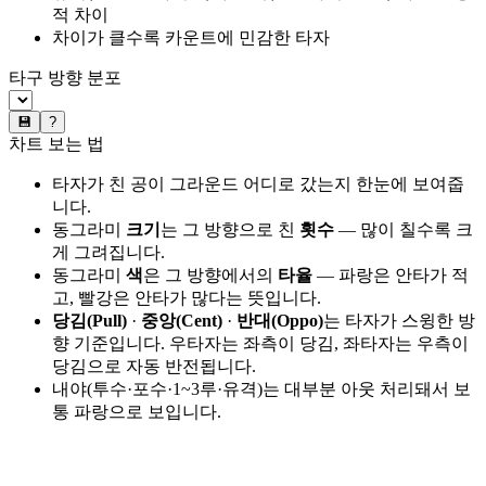
적 차이
차이가 클수록 카운트에 민감한 타자
타구 방향 분포
💾
?
차트 보는 법
타자가 친 공이 그라운드 어디로 갔는지 한눈에 보여줍
니다.
동그라미
크기
는 그 방향으로 친
횟수
— 많이 칠수록 크
게 그려집니다.
동그라미
색
은 그 방향에서의
타율
— 파랑은 안타가 적
고, 빨강은 안타가 많다는 뜻입니다.
당김(Pull)
·
중앙(Cent)
·
반대(Oppo)
는 타자가 스윙한 방
향 기준입니다. 우타자는 좌측이 당김, 좌타자는 우측이
당김으로 자동 반전됩니다.
내야(투수·포수·1~3루·유격)는 대부분 아웃 처리돼서 보
통 파랑으로 보입니다.