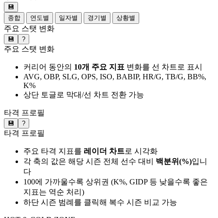
💾
종합
연도별
일자별
경기별
상황별
주요 스탯 변화
💾
?
주요 스탯 변화
커리어 동안의
10개 주요 지표
변화를 선 차트로 표시
AVG, OBP, SLG, OPS, ISO, BABIP, HR/G, TB/G, BB%,
K%
상단 토글로 막대/선 차트 전환 가능
타격 프로필
💾
?
타격 프로필
주요 타격 지표를
레이더 차트
로 시각화
각 축의 값은 해당 시즌 전체 선수 대비
백분위(%)
입니
다
100에 가까울수록 상위권 (K%, GIDP 등 낮을수록 좋은
지표는 역순 처리)
하단 시즌 범례를 클릭해 복수 시즌 비교 가능