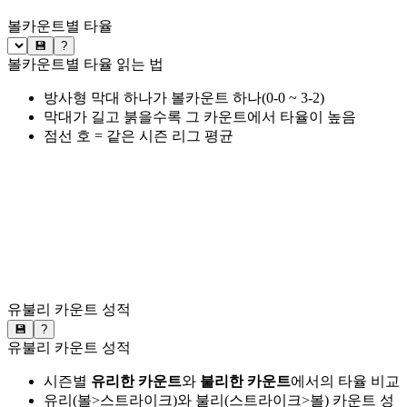
볼카운트별 타율
💾
?
볼카운트별 타율 읽는 법
방사형 막대 하나가 볼카운트 하나(0-0 ~ 3-2)
막대가 길고 붉을수록 그 카운트에서 타율이 높음
점선 호 = 같은 시즌 리그 평균
유불리 카운트 성적
💾
?
유불리 카운트 성적
시즌별
유리한 카운트
와
불리한 카운트
에서의 타율 비교
유리(볼>스트라이크)와 불리(스트라이크>볼) 카운트 성