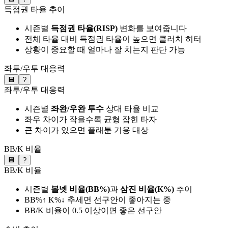
득점권 타율 추이
시즌별
득점권 타율(RISP)
변화를 보여줍니다
전체 타율 대비 득점권 타율이 높으면 클러치 히터
상황이 중요할 때 얼마나 잘 치는지 판단 가능
좌투/우투 대응력
💾
?
좌투/우투 대응력
시즌별
좌완/우완 투수
상대 타율 비교
좌우 차이가 작을수록 균형 잡힌 타자
큰 차이가 있으면 플래툰 기용 대상
BB/K 비율
💾
?
BB/K 비율
시즌별
볼넷 비율(BB%)
과
삼진 비율(K%)
추이
BB%↑ K%↓ 추세면 선구안이 좋아지는 중
BB/K 비율이 0.5 이상이면 좋은 선구안