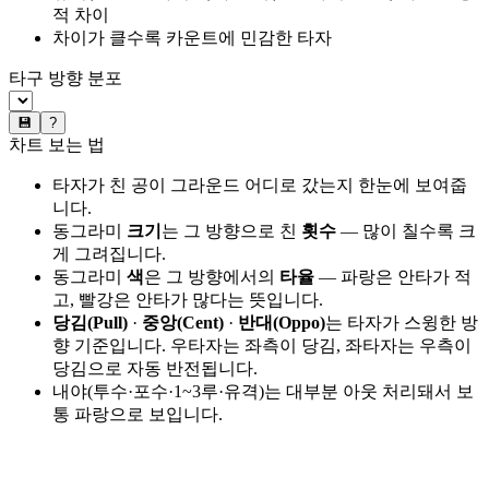
적 차이
차이가 클수록 카운트에 민감한 타자
타구 방향 분포
💾
?
차트 보는 법
타자가 친 공이 그라운드 어디로 갔는지 한눈에 보여줍
니다.
동그라미
크기
는 그 방향으로 친
횟수
— 많이 칠수록 크
게 그려집니다.
동그라미
색
은 그 방향에서의
타율
— 파랑은 안타가 적
고, 빨강은 안타가 많다는 뜻입니다.
당김(Pull)
·
중앙(Cent)
·
반대(Oppo)
는 타자가 스윙한 방
향 기준입니다. 우타자는 좌측이 당김, 좌타자는 우측이
당김으로 자동 반전됩니다.
내야(투수·포수·1~3루·유격)는 대부분 아웃 처리돼서 보
통 파랑으로 보입니다.