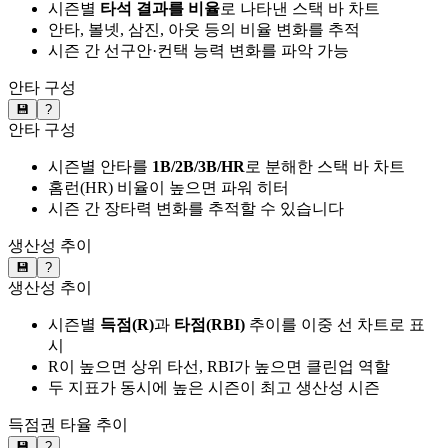
시즌별
타석 결과를 비율
로 나타낸 스택 바 차트
안타, 볼넷, 삼진, 아웃 등의 비율 변화를 추적
시즌 간 선구안·컨택 능력 변화를 파악 가능
안타 구성
💾
?
안타 구성
시즌별 안타를
1B/2B/3B/HR
로 분해한 스택 바 차트
홈런(HR) 비율이 높으면 파워 히터
시즌 간 장타력 변화를 추적할 수 있습니다
생산성 추이
💾
?
생산성 추이
시즌별
득점(R)
과
타점(RBI)
추이를 이중 선 차트로 표
시
R이 높으면 상위 타선, RBI가 높으면 클린업 역할
두 지표가 동시에 높은 시즌이 최고 생산성 시즌
득점권 타율 추이
💾
?