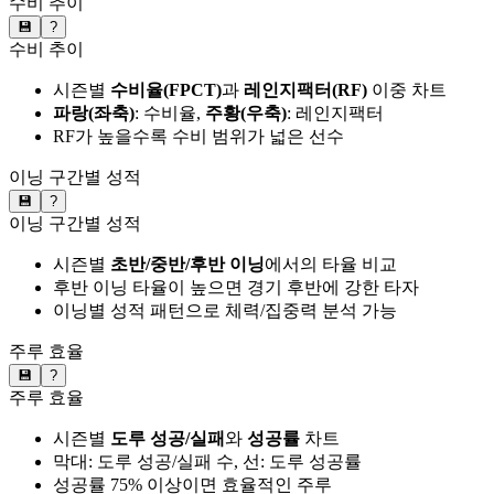
수비 추이
💾
?
수비 추이
시즌별
수비율(FPCT)
과
레인지팩터(RF)
이중 차트
파랑(좌축)
: 수비율,
주황(우축)
: 레인지팩터
RF가 높을수록 수비 범위가 넓은 선수
이닝 구간별 성적
💾
?
이닝 구간별 성적
시즌별
초반/중반/후반 이닝
에서의 타율 비교
후반 이닝 타율이 높으면 경기 후반에 강한 타자
이닝별 성적 패턴으로 체력/집중력 분석 가능
주루 효율
💾
?
주루 효율
시즌별
도루 성공/실패
와
성공률
차트
막대: 도루 성공/실패 수, 선: 도루 성공률
성공률 75% 이상이면 효율적인 주루