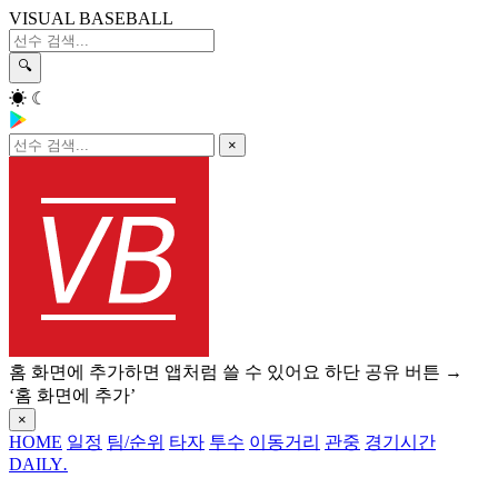
VISUAL BASEBALL
🔍
☀
☾
×
홈 화면에 추가하면 앱처럼 쓸 수 있어요
하단 공유 버튼 →
‘홈 화면에 추가’
×
HOME
일정
팀/순위
타자
투수
이동거리
관중
경기시간
DAILY
.