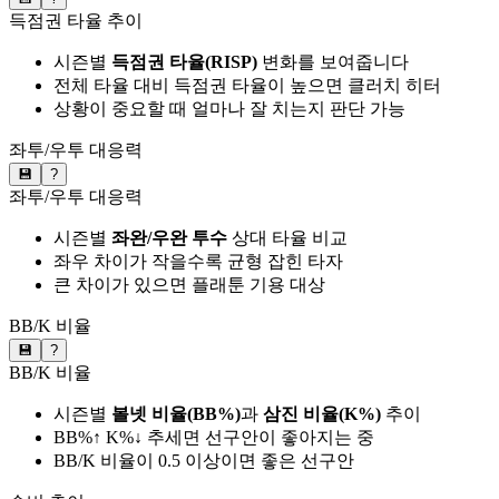
득점권 타율 추이
시즌별
득점권 타율(RISP)
변화를 보여줍니다
전체 타율 대비 득점권 타율이 높으면 클러치 히터
상황이 중요할 때 얼마나 잘 치는지 판단 가능
좌투/우투 대응력
💾
?
좌투/우투 대응력
시즌별
좌완/우완 투수
상대 타율 비교
좌우 차이가 작을수록 균형 잡힌 타자
큰 차이가 있으면 플래툰 기용 대상
BB/K 비율
💾
?
BB/K 비율
시즌별
볼넷 비율(BB%)
과
삼진 비율(K%)
추이
BB%↑ K%↓ 추세면 선구안이 좋아지는 중
BB/K 비율이 0.5 이상이면 좋은 선구안