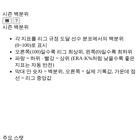
시즌 백분위
💾
?
시즌 백분위
각 지표를 리그 규정 도달 선수 분포에서의 백분위
(0~100)로 표시
오른쪽(100)일수록 리그 최상위, 왼쪽(0)일수록 최하위
파랑 = 하위 · 빨강 = 상위 (ERA·K%처럼 낮을수록 좋은
지표는 자동 반전)
막대 안 숫자 = 백분위, 오른쪽 = 실제 기록값, 가운데 점
선 = 리그 중앙값
주요 스탯