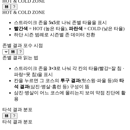
HOT & COLD ZONE
💾
?
HOT & COLD ZONE
스트라이크 존을
5x5
로 나눠 존별 타율을 표시
빨간색
= HOT (높은 타율),
파란색
= COLD (낮은 타율)
하단 시즌 범례로 시즌별 존 데이터 전환
존별 결과
포수 시점
💾
?
존별 결과 읽는 법
스트라이크 존을
3×3
로 나눠 각 칸의 타율(빨강=잘 침 ·
파랑=못 침)을 표시
칸을 누르면 그 코스의
투구 결과
(헛스윙·파울 등)와
타
석 결과
(삼진·병살·홈런 등) 구성이 뜸
삼진·병살이 어느 코스에 몰리는지 보여 약점 진단에 활
용
타석 결과 분포
💾
?
타석 결과 분포