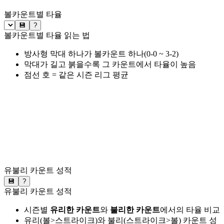
볼카운트별 타율
💾
?
볼카운트별 타율 읽는 법
방사형 막대 하나가 볼카운트 하나(0-0 ~ 3-2)
막대가 길고 붉을수록 그 카운트에서 타율이 높음
점선 호 = 같은 시즌 리그 평균
유불리 카운트 성적
💾
?
유불리 카운트 성적
시즌별
유리한 카운트
와
불리한 카운트
에서의 타율 비교
유리(볼>스트라이크)와 불리(스트라이크>볼) 카운트 성