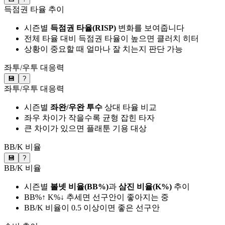
득점권 타율 추이
시즌별
득점권 타율(RISP)
변화를 보여줍니다
전체 타율 대비 득점권 타율이 높으면 클러치 히터
상황이 중요할 때 얼마나 잘 치는지 판단 가능
좌투/우투 대응력
💾
?
좌투/우투 대응력
시즌별
좌완/우완 투수
상대 타율 비교
좌우 차이가 작을수록 균형 잡힌 타자
큰 차이가 있으면 플래툰 기용 대상
BB/K 비율
💾
?
BB/K 비율
시즌별
볼넷 비율(BB%)
과
삼진 비율(K%)
추이
BB%↑ K%↓ 추세면 선구안이 좋아지는 중
BB/K 비율이 0.5 이상이면 좋은 선구안