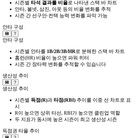
시즌별
타석 결과를 비율
로 나타낸 스택 바 차트
안타, 볼넷, 삼진, 아웃 등의 비율 변화를 추적
시즌 간 선구안·컨택 능력 변화를 파악 가능
안타 구성
💾
?
안타 구성
시즌별 안타를
1B/2B/3B/HR
로 분해한 스택 바 차트
홈런(HR) 비율이 높으면 파워 히터
시즌 간 장타력 변화를 추적할 수 있습니다
생산성 추이
💾
?
생산성 추이
시즌별
득점(R)
과
타점(RBI)
추이를 이중 선 차트로 표
시
R이 높으면 상위 타선, RBI가 높으면 클린업 역할
두 지표가 동시에 높은 시즌이 최고 생산성 시즌
득점권 타율 추이
💾
?