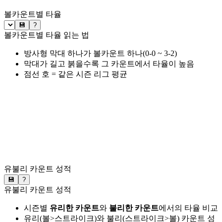
볼카운트별 타율
💾
?
볼카운트별 타율 읽는 법
방사형 막대 하나가 볼카운트 하나(0-0 ~ 3-2)
막대가 길고 붉을수록 그 카운트에서 타율이 높음
점선 호 = 같은 시즌 리그 평균
유불리 카운트 성적
💾
?
유불리 카운트 성적
시즌별
유리한 카운트
와
불리한 카운트
에서의 타율 비교
유리(볼>스트라이크)와 불리(스트라이크>볼) 카운트 성