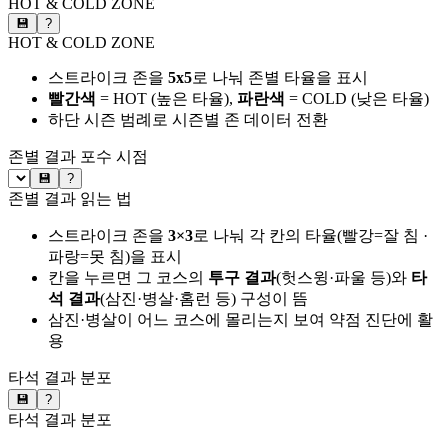
HOT & COLD ZONE
💾
?
HOT & COLD ZONE
스트라이크 존을
5x5
로 나눠 존별 타율을 표시
빨간색
= HOT (높은 타율),
파란색
= COLD (낮은 타율)
하단 시즌 범례로 시즌별 존 데이터 전환
존별 결과
포수 시점
💾
?
존별 결과 읽는 법
스트라이크 존을
3×3
로 나눠 각 칸의 타율(빨강=잘 침 ·
파랑=못 침)을 표시
칸을 누르면 그 코스의
투구 결과
(헛스윙·파울 등)와
타
석 결과
(삼진·병살·홈런 등) 구성이 뜸
삼진·병살이 어느 코스에 몰리는지 보여 약점 진단에 활
용
타석 결과 분포
💾
?
타석 결과 분포