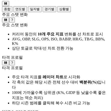
💾
종합
연도별
일자별
경기별
상황별
주요 스탯 변화
💾
?
주요 스탯 변화
커리어 동안의
10개 주요 지표
변화를 선 차트로 표시
AVG, OBP, SLG, OPS, ISO, BABIP, HR/G, TB/G, BB%,
K%
상단 토글로 막대/선 차트 전환 가능
타격 프로필
💾
?
타격 프로필
주요 타격 지표를
레이더 차트
로 시각화
각 축의 값은 해당 시즌 전체 선수 대비
백분위(%)
입니
다
100에 가까울수록 상위권 (K%, GIDP 등 낮을수록 좋은
지표는 역순 처리)
하단 시즌 범례를 클릭해 복수 시즌 비교 가능