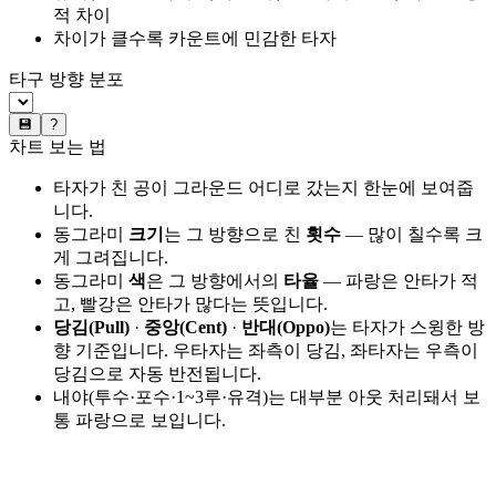
적 차이
차이가 클수록 카운트에 민감한 타자
타구 방향 분포
💾
?
차트 보는 법
타자가 친 공이 그라운드 어디로 갔는지 한눈에 보여줍
니다.
동그라미
크기
는 그 방향으로 친
횟수
— 많이 칠수록 크
게 그려집니다.
동그라미
색
은 그 방향에서의
타율
— 파랑은 안타가 적
고, 빨강은 안타가 많다는 뜻입니다.
당김(Pull)
·
중앙(Cent)
·
반대(Oppo)
는 타자가 스윙한 방
향 기준입니다. 우타자는 좌측이 당김, 좌타자는 우측이
당김으로 자동 반전됩니다.
내야(투수·포수·1~3루·유격)는 대부분 아웃 처리돼서 보
통 파랑으로 보입니다.