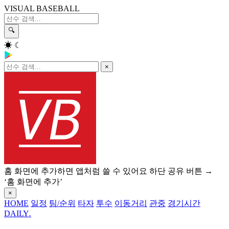
VISUAL BASEBALL
🔍
☀
☾
×
홈 화면에 추가하면 앱처럼 쓸 수 있어요
하단 공유 버튼 →
‘홈 화면에 추가’
×
HOME
일정
팀/순위
타자
투수
이동거리
관중
경기시간
DAILY
.