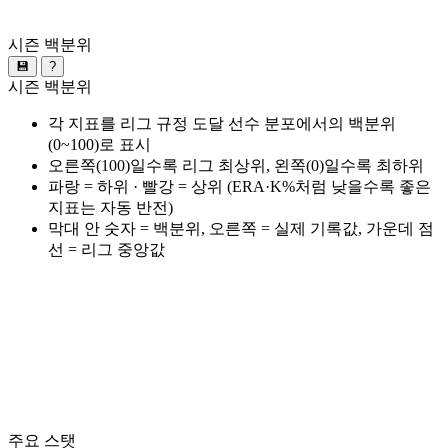
시즌 백분위
💾
?
시즌 백분위
각 지표를 리그 규정 도달 선수 분포에서의 백분위
(0~100)로 표시
오른쪽(100)일수록 리그 최상위, 왼쪽(0)일수록 최하위
파랑 = 하위 · 빨강 = 상위 (ERA·K%처럼 낮을수록 좋은
지표는 자동 반전)
막대 안 숫자 = 백분위, 오른쪽 = 실제 기록값, 가운데 점
선 = 리그 중앙값
주요 스탯