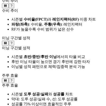
수비 추이
💾
?
수비 추이
시즌별
수비율(FPCT)
과
레인지팩터(RF)
이중 차트
파랑(좌축)
: 수비율,
주황(우축)
: 레인지팩터
RF가 높을수록 수비 범위가 넓은 선수
이닝 구간별 성적
💾
?
이닝 구간별 성적
시즌별
초반/중반/후반 이닝
에서의 타율 비교
후반 이닝 타율이 높으면 경기 후반에 강한 타자
이닝별 성적 패턴으로 체력/집중력 분석 가능
주루 효율
💾
?
주루 효율
시즌별
도루 성공/실패
와
성공률
차트
막대: 도루 성공/실패 수, 선: 도루 성공률
성공률 75% 이상이면 효율적인 주루