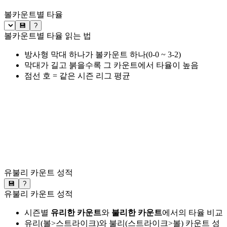
볼카운트별 타율
💾
?
볼카운트별 타율 읽는 법
방사형 막대 하나가 볼카운트 하나(0-0 ~ 3-2)
막대가 길고 붉을수록 그 카운트에서 타율이 높음
점선 호 = 같은 시즌 리그 평균
유불리 카운트 성적
💾
?
유불리 카운트 성적
시즌별
유리한 카운트
와
불리한 카운트
에서의 타율 비교
유리(볼>스트라이크)와 불리(스트라이크>볼) 카운트 성