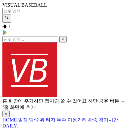
VISUAL BASEBALL
🔍
☀
☾
×
홈 화면에 추가하면 앱처럼 쓸 수 있어요
하단 공유 버튼 →
‘홈 화면에 추가’
×
HOME
일정
팀/순위
타자
투수
이동거리
관중
경기시간
DAILY
.