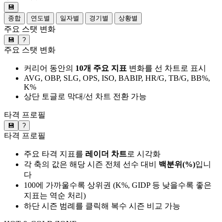
💾
종합
연도별
일자별
경기별
상황별
주요 스탯 변화
💾
?
주요 스탯 변화
커리어 동안의
10개 주요 지표
변화를 선 차트로 표시
AVG, OBP, SLG, OPS, ISO, BABIP, HR/G, TB/G, BB%,
K%
상단 토글로 막대/선 차트 전환 가능
타격 프로필
💾
?
타격 프로필
주요 타격 지표를
레이더 차트
로 시각화
각 축의 값은 해당 시즌 전체 선수 대비
백분위(%)
입니
다
100에 가까울수록 상위권 (K%, GIDP 등 낮을수록 좋은
지표는 역순 처리)
하단 시즌 범례를 클릭해 복수 시즌 비교 가능