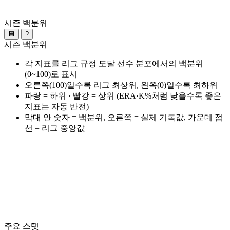
시즌 백분위
💾
?
시즌 백분위
각 지표를 리그 규정 도달 선수 분포에서의 백분위
(0~100)로 표시
오른쪽(100)일수록 리그 최상위, 왼쪽(0)일수록 최하위
파랑 = 하위 · 빨강 = 상위 (ERA·K%처럼 낮을수록 좋은
지표는 자동 반전)
막대 안 숫자 = 백분위, 오른쪽 = 실제 기록값, 가운데 점
선 = 리그 중앙값
주요 스탯