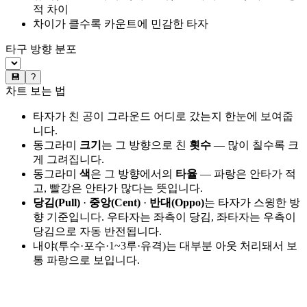
적 차이
차이가 클수록 카운트에 민감한 타자
타구 방향 분포
💾
?
차트 보는 법
타자가 친 공이 그라운드 어디로 갔는지 한눈에 보여줍
니다.
동그라미
크기
는 그 방향으로 친
횟수
— 많이 칠수록 크
게 그려집니다.
동그라미
색
은 그 방향에서의
타율
— 파랑은 안타가 적
고, 빨강은 안타가 많다는 뜻입니다.
당김(Pull)
·
중앙(Cent)
·
반대(Oppo)
는 타자가 스윙한 방
향 기준입니다. 우타자는 좌측이 당김, 좌타자는 우측이
당김으로 자동 반전됩니다.
내야(투수·포수·1~3루·유격)는 대부분 아웃 처리돼서 보
통 파랑으로 보입니다.