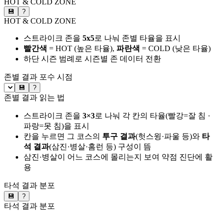
HOT & COLD ZONE
💾
?
HOT & COLD ZONE
스트라이크 존을
5x5
로 나눠 존별 타율을 표시
빨간색
= HOT (높은 타율),
파란색
= COLD (낮은 타율)
하단 시즌 범례로 시즌별 존 데이터 전환
존별 결과
포수 시점
💾
?
존별 결과 읽는 법
스트라이크 존을
3×3
로 나눠 각 칸의 타율(빨강=잘 침 ·
파랑=못 침)을 표시
칸을 누르면 그 코스의
투구 결과
(헛스윙·파울 등)와
타
석 결과
(삼진·병살·홈런 등) 구성이 뜸
삼진·병살이 어느 코스에 몰리는지 보여 약점 진단에 활
용
타석 결과 분포
💾
?
타석 결과 분포