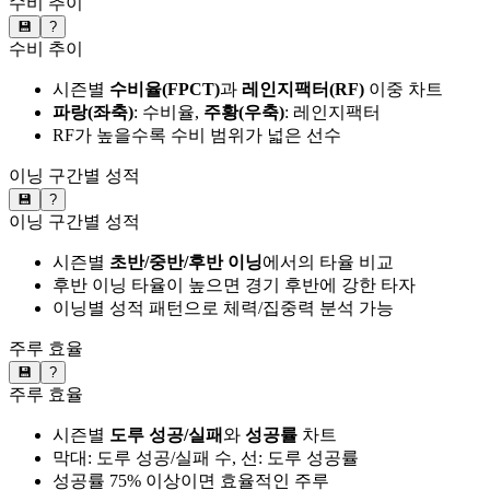
수비 추이
💾
?
수비 추이
시즌별
수비율(FPCT)
과
레인지팩터(RF)
이중 차트
파랑(좌축)
: 수비율,
주황(우축)
: 레인지팩터
RF가 높을수록 수비 범위가 넓은 선수
이닝 구간별 성적
💾
?
이닝 구간별 성적
시즌별
초반/중반/후반 이닝
에서의 타율 비교
후반 이닝 타율이 높으면 경기 후반에 강한 타자
이닝별 성적 패턴으로 체력/집중력 분석 가능
주루 효율
💾
?
주루 효율
시즌별
도루 성공/실패
와
성공률
차트
막대: 도루 성공/실패 수, 선: 도루 성공률
성공률 75% 이상이면 효율적인 주루