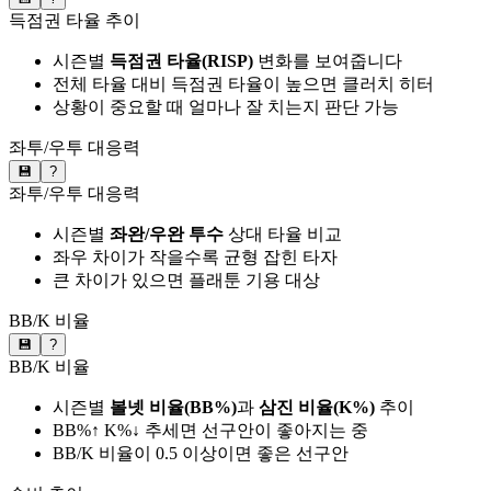
득점권 타율 추이
시즌별
득점권 타율(RISP)
변화를 보여줍니다
전체 타율 대비 득점권 타율이 높으면 클러치 히터
상황이 중요할 때 얼마나 잘 치는지 판단 가능
좌투/우투 대응력
💾
?
좌투/우투 대응력
시즌별
좌완/우완 투수
상대 타율 비교
좌우 차이가 작을수록 균형 잡힌 타자
큰 차이가 있으면 플래툰 기용 대상
BB/K 비율
💾
?
BB/K 비율
시즌별
볼넷 비율(BB%)
과
삼진 비율(K%)
추이
BB%↑ K%↓ 추세면 선구안이 좋아지는 중
BB/K 비율이 0.5 이상이면 좋은 선구안