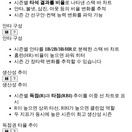
시즌별
타석 결과를 비율
로 나타낸 스택 바 차트
안타, 볼넷, 삼진, 아웃 등의 비율 변화를 추적
시즌 간 선구안·컨택 능력 변화를 파악 가능
안타 구성
💾
?
안타 구성
시즌별 안타를
1B/2B/3B/HR
로 분해한 스택 바 차트
홈런(HR) 비율이 높으면 파워 히터
시즌 간 장타력 변화를 추적할 수 있습니다
생산성 추이
💾
?
생산성 추이
시즌별
득점(R)
과
타점(RBI)
추이를 이중 선 차트로 표
시
R이 높으면 상위 타선, RBI가 높으면 클린업 역할
두 지표가 동시에 높은 시즌이 최고 생산성 시즌
득점권 타율 추이
💾
?