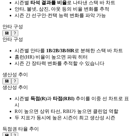
시즌별
타석 결과를 비율
로 나타낸 스택 바 차트
안타, 볼넷, 삼진, 아웃 등의 비율 변화를 추적
시즌 간 선구안·컨택 능력 변화를 파악 가능
안타 구성
💾
?
안타 구성
시즌별 안타를
1B/2B/3B/HR
로 분해한 스택 바 차트
홈런(HR) 비율이 높으면 파워 히터
시즌 간 장타력 변화를 추적할 수 있습니다
생산성 추이
💾
?
생산성 추이
시즌별
득점(R)
과
타점(RBI)
추이를 이중 선 차트로 표
시
R이 높으면 상위 타선, RBI가 높으면 클린업 역할
두 지표가 동시에 높은 시즌이 최고 생산성 시즌
득점권 타율 추이
💾
?