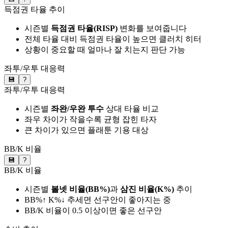
득점권 타율 추이
시즌별
득점권 타율(RISP)
변화를 보여줍니다
전체 타율 대비 득점권 타율이 높으면 클러치 히터
상황이 중요할 때 얼마나 잘 치는지 판단 가능
좌투/우투 대응력
💾
?
좌투/우투 대응력
시즌별
좌완/우완 투수
상대 타율 비교
좌우 차이가 작을수록 균형 잡힌 타자
큰 차이가 있으면 플래툰 기용 대상
BB/K 비율
💾
?
BB/K 비율
시즌별
볼넷 비율(BB%)
과
삼진 비율(K%)
추이
BB%↑ K%↓ 추세면 선구안이 좋아지는 중
BB/K 비율이 0.5 이상이면 좋은 선구안