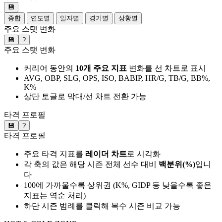
💾
종합
연도별
일자별
경기별
상황별
주요 스탯 변화
💾
?
주요 스탯 변화
커리어 동안의
10개 주요 지표
변화를 선 차트로 표시
AVG, OBP, SLG, OPS, ISO, BABIP, HR/G, TB/G, BB%,
K%
상단 토글로 막대/선 차트 전환 가능
타격 프로필
💾
?
타격 프로필
주요 타격 지표를
레이더 차트
로 시각화
각 축의 값은 해당 시즌 전체 선수 대비
백분위(%)
입니
다
100에 가까울수록 상위권 (K%, GIDP 등 낮을수록 좋은
지표는 역순 처리)
하단 시즌 범례를 클릭해 복수 시즌 비교 가능