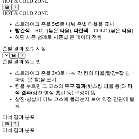
HOT & COLD ZONE
💾
?
HOT & COLD ZONE
스트라이크 존을
5x5
로 나눠 존별 타율을 표시
빨간색
= HOT (높은 타율),
파란색
= COLD (낮은 타율)
하단 시즌 범례로 시즌별 존 데이터 전환
존별 결과
포수 시점
💾
?
존별 결과 읽는 법
스트라이크 존을
3×3
로 나눠 각 칸의 타율(빨강=잘 침 ·
파랑=못 침)을 표시
칸을 누르면 그 코스의
투구 결과
(헛스윙·파울 등)와
타
석 결과
(삼진·병살·홈런 등) 구성이 뜸
삼진·병살이 어느 코스에 몰리는지 보여 약점 진단에 활
용
타석 결과 분포
💾
?
타석 결과 분포