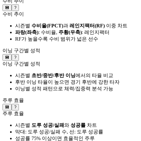
수비 추이
💾
?
수비 추이
시즌별
수비율(FPCT)
과
레인지팩터(RF)
이중 차트
파랑(좌축)
: 수비율,
주황(우축)
: 레인지팩터
RF가 높을수록 수비 범위가 넓은 선수
이닝 구간별 성적
💾
?
이닝 구간별 성적
시즌별
초반/중반/후반 이닝
에서의 타율 비교
후반 이닝 타율이 높으면 경기 후반에 강한 타자
이닝별 성적 패턴으로 체력/집중력 분석 가능
주루 효율
💾
?
주루 효율
시즌별
도루 성공/실패
와
성공률
차트
막대: 도루 성공/실패 수, 선: 도루 성공률
성공률 75% 이상이면 효율적인 주루