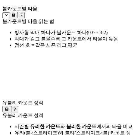
볼카운트별 타율
💾
?
볼카운트별 타율 읽는 법
방사형 막대 하나가 볼카운트 하나(0-0 ~ 3-2)
막대가 길고 붉을수록 그 카운트에서 타율이 높음
점선 호 = 같은 시즌 리그 평균
유불리 카운트 성적
💾
?
유불리 카운트 성적
시즌별
유리한 카운트
와
불리한 카운트
에서의 타율 비교
유리(볼>스트라이크)와 불리(스트라이크>볼) 카운트 성