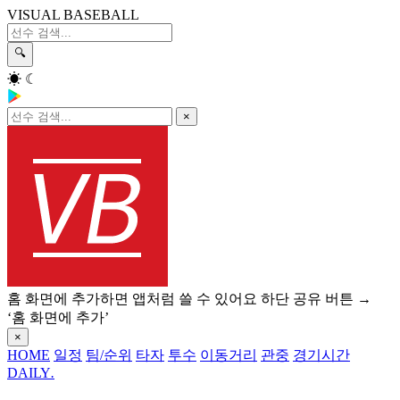
VISUAL BASEBALL
🔍
☀
☾
×
홈 화면에 추가하면 앱처럼 쓸 수 있어요
하단 공유 버튼 →
‘홈 화면에 추가’
×
HOME
일정
팀/순위
타자
투수
이동거리
관중
경기시간
DAILY
.