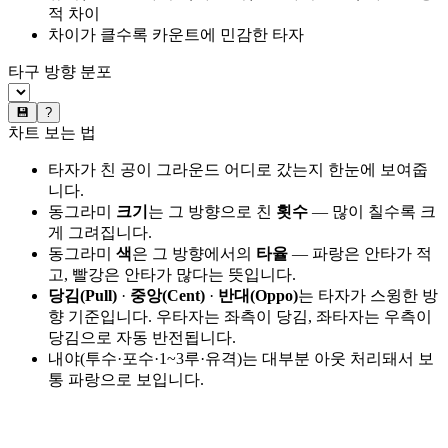
적 차이
차이가 클수록 카운트에 민감한 타자
타구 방향 분포
💾
?
차트 보는 법
타자가 친 공이 그라운드 어디로 갔는지 한눈에 보여줍
니다.
동그라미
크기
는 그 방향으로 친
횟수
— 많이 칠수록 크
게 그려집니다.
동그라미
색
은 그 방향에서의
타율
— 파랑은 안타가 적
고, 빨강은 안타가 많다는 뜻입니다.
당김(Pull)
·
중앙(Cent)
·
반대(Oppo)
는 타자가 스윙한 방
향 기준입니다. 우타자는 좌측이 당김, 좌타자는 우측이
당김으로 자동 반전됩니다.
내야(투수·포수·1~3루·유격)는 대부분 아웃 처리돼서 보
통 파랑으로 보입니다.