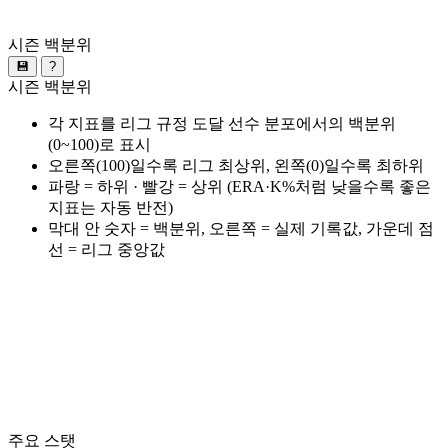
시즌 백분위
💾
?
시즌 백분위
각 지표를 리그 규정 도달 선수 분포에서의 백분위
(0~100)로 표시
오른쪽(100)일수록 리그 최상위, 왼쪽(0)일수록 최하위
파랑 = 하위 · 빨강 = 상위 (ERA·K%처럼 낮을수록 좋은
지표는 자동 반전)
막대 안 숫자 = 백분위, 오른쪽 = 실제 기록값, 가운데 점
선 = 리그 중앙값
주요 스탯